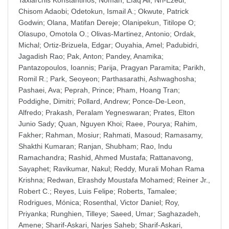
Taxiarchis Konstantinos
;
Noman, Efaq Ali
;
Nri-Ezedi,
Chisom Adaobi
;
Odetokun, Ismail A.
;
Okwute, Patrick
Godwin
;
Olana, Matifan Dereje
;
Olanipekun, Titilope O
;
Olasupo, Omotola O.
;
Olivas-Martinez, Antonio
;
Ordak,
Michal
;
Ortiz-Brizuela, Edgar
;
Ouyahia, Amel
;
Padubidri,
Jagadish Rao
;
Pak, Anton
;
Pandey, Anamika
;
Pantazopoulos, Ioannis
;
Parija, Pragyan Paramita
;
Parikh,
Romil R.
;
Park, Seoyeon
;
Parthasarathi, Ashwaghosha
;
Pashaei, Ava
;
Peprah, Prince
;
Pham, Hoang Tran
;
Poddighe, Dimitri
;
Pollard, Andrew
;
Ponce-De-Leon,
Alfredo
;
Prakash, Peralam Yegneswaran
;
Prates, Elton
Junio Sady
;
Quan, Nguyen Khoi
;
Raee, Pourya
;
Rahim,
Fakher
;
Rahman, Mosiur
;
Rahmati, Masoud
;
Ramasamy,
Shakthi Kumaran
;
Ranjan, Shubham
;
Rao, Indu
Ramachandra
;
Rashid, Ahmed Mustafa
;
Rattanavong,
Sayaphet
;
Ravikumar, Nakul
;
Reddy, Murali Mohan Rama
Krishna
;
Redwan, Elrashdy Moustafa Mohamed
;
Reiner Jr.,
Robert C.
;
Reyes, Luis Felipe
;
Roberts, Tamalee
;
Rodrigues, Mónica
;
Rosenthal, Victor Daniel
;
Roy,
Priyanka
;
Runghien, Tilleye
;
Saeed, Umar
;
Saghazadeh,
Amene
;
Sharif-Askari, Narjes Saheb
;
Sharif-Askari,