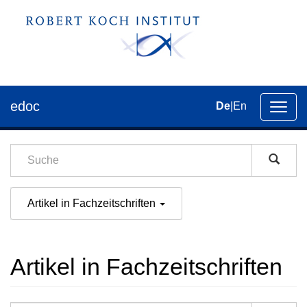
edoc
De
|
En
Umsch
der
Navig
Artikel in Fachzeitschriften
Artikel in Fachzeitschriften