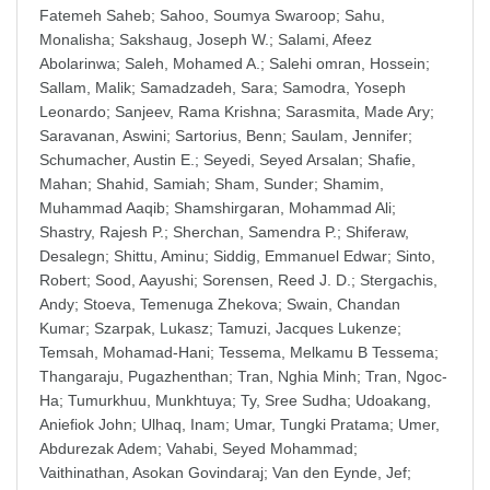
Fatemeh Saheb
;
Sahoo, Soumya Swaroop
;
Sahu,
Monalisha
;
Sakshaug, Joseph W.
;
Salami, Afeez
Abolarinwa
;
Saleh, Mohamed A.
;
Salehi omran, Hossein
;
Sallam, Malik
;
Samadzadeh, Sara
;
Samodra, Yoseph
Leonardo
;
Sanjeev, Rama Krishna
;
Sarasmita, Made Ary
;
Saravanan, Aswini
;
Sartorius, Benn
;
Saulam, Jennifer
;
Schumacher, Austin E.
;
Seyedi, Seyed Arsalan
;
Shafie,
Mahan
;
Shahid, Samiah
;
Sham, Sunder
;
Shamim,
Muhammad Aaqib
;
Shamshirgaran, Mohammad Ali
;
Shastry, Rajesh P.
;
Sherchan, Samendra P.
;
Shiferaw,
Desalegn
;
Shittu, Aminu
;
Siddig, Emmanuel Edwar
;
Sinto,
Robert
;
Sood, Aayushi
;
Sorensen, Reed J. D.
;
Stergachis,
Andy
;
Stoeva, Temenuga Zhekova
;
Swain, Chandan
Kumar
;
Szarpak, Lukasz
;
Tamuzi, Jacques Lukenze
;
Temsah, Mohamad-Hani
;
Tessema, Melkamu B Tessema
;
Thangaraju, Pugazhenthan
;
Tran, Nghia Minh
;
Tran, Ngoc-
Ha
;
Tumurkhuu, Munkhtuya
;
Ty, Sree Sudha
;
Udoakang,
Aniefiok John
;
Ulhaq, Inam
;
Umar, Tungki Pratama
;
Umer,
Abdurezak Adem
;
Vahabi, Seyed Mohammad
;
Vaithinathan, Asokan Govindaraj
;
Van den Eynde, Jef
;