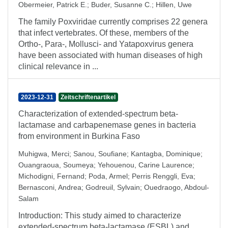
Obermeier, Patrick E.
;
Buder, Susanne C.
;
Hillen, Uwe
The family Poxviridae currently comprises 22 genera
that infect vertebrates. Of these, members of the
Ortho-, Para-, Mollusci- and Yatapoxvirus genera
have been associated with human diseases of high
clinical relevance in ...
2023-12-31
Zeitschriftenartikel
Characterization of extended-spectrum beta-
lactamase and carbapenemase genes in bacteria
from environment in Burkina Faso
Muhigwa, Merci
;
Sanou, Soufiane
;
Kantagba, Dominique
;
Ouangraoua, Soumeya
;
Yehouenou, Carine Laurence
;
Michodigni, Fernand
;
Poda, Armel
;
Perris Renggli, Eva
;
Bernasconi, Andrea
;
Godreuil, Sylvain
;
Ouedraogo, Abdoul-
Salam
Introduction: This study aimed to characterize
extended-spectrum beta-lactamase (ESBL) and