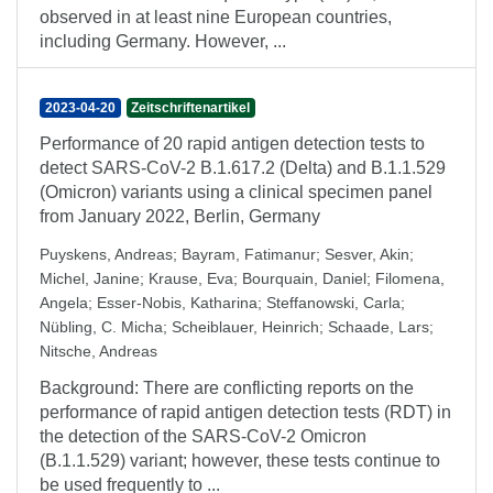
observed in at least nine European countries,
including Germany. However, ...
2023-04-20
Zeitschriftenartikel
Performance of 20 rapid antigen detection tests to
detect SARS-CoV-2 B.1.617.2 (Delta) and B.1.1.529
(Omicron) variants using a clinical specimen panel
from January 2022, Berlin, Germany
Puyskens, Andreas
;
Bayram, Fatimanur
;
Sesver, Akin
;
Michel, Janine
;
Krause, Eva
;
Bourquain, Daniel
;
Filomena,
Angela
;
Esser-Nobis, Katharina
;
Steffanowski, Carla
;
Nübling, C. Micha
;
Scheiblauer, Heinrich
;
Schaade, Lars
;
Nitsche, Andreas
Background: There are conflicting reports on the
performance of rapid antigen detection tests (RDT) in
the detection of the SARS-CoV-2 Omicron
(B.1.1.529) variant; however, these tests continue to
be used frequently to ...