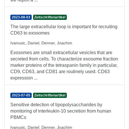
2023-08-03
Zeitschriftenartikel
The large extracellular loop is important for recruiting
CD63 to exosomes
Ivanusic, Daniel
;
Denner, Joachim
Exosomes are small extracellular vesicles that are
secreted from cells. To characterize exosome fraction
marker proteins of the tetraspanin family in particular,
CD9, CD63, and CD81 are routinely used. CD63
expression ...
2023-07-05
Zeitschriftenartikel
Sensitive detection of lipopolysaccharides by
monitoring of interleukin-10 secretion from human
PBMCs
Ivanusic, Daniel
;
Denner, Joachim