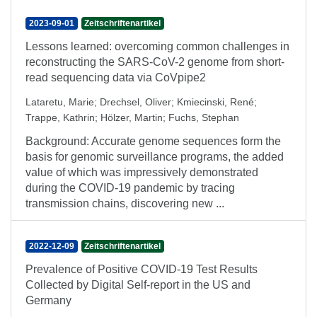
2023-09-01
Zeitschriftenartikel
Lessons learned: overcoming common challenges in
reconstructing the SARS-CoV-2 genome from short-
read sequencing data via CoVpipe2
Lataretu, Marie
;
Drechsel, Oliver
;
Kmiecinski, René
;
Trappe, Kathrin
;
Hölzer, Martin
;
Fuchs, Stephan
Background: Accurate genome sequences form the
basis for genomic surveillance programs, the added
value of which was impressively demonstrated
during the COVID-19 pandemic by tracing
transmission chains, discovering new ...
2022-12-09
Zeitschriftenartikel
Prevalence of Positive COVID-19 Test Results
Collected by Digital Self-report in the US and
Germany