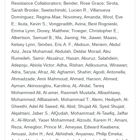
Resistance Collaborators
;
Bender, Rose Grace
;
Sirota,
Sarah Brooke
;
Swetschinski, Lucien R.
;
Villanueva
Dominguez, Regina-Mae
;
Novotney, Amanda
;
Wool, Eve
E.
;
Ikuta, Kevin S.
;
Vongpradith, Avina
;
Best Rogowski,
Emma Lynn
;
Doxey, Matthew
;
Troeger, Christopher E.
;
Albertson, Samuel B.
;
Ma, Jianing
;
He, Jiawei
;
Maass,
Kelsey Lynn
;
Simões, Eric A. F.
;
Abdoun, Meriem
;
Abdul
Aziz, Jeza Muhamad
;
Abdulah, Deldar Morad
;
Abu
Rumeileh, Samir
;
Abualruz, Hasan
;
Aburuz, Salahdein
;
Adepoju, Abiola Victor
;
Adha, Rishan
;
Adikusuma, Wirawan
;
Adra, Saryia
;
Afraz, Ali
;
Aghamiri, Shahin
;
Agodi, Antonella
;
Ahmadzade, Amir Mahmoud
;
Ahmed, Haroon
;
Ahmed,
Ayman
;
Akinosoglou, Karolina
;
AL-Ahdal, Tareq
Mohammed Ali
;
Al-amer, Rasmieh Mustafa
;
Albashtawy,
Mohammed
;
AlBataineh, Mohammad T.
;
Alemi, Hediyeh
;
Al-
Gheethi, Adel Ali Saeed
;
Ali, Abid
;
Shujait Ali, Syed Shujait
;
Alqahtani, Jaber S.
;
AlQudah, Mohammad
;
Al-Tawfiq, Jaffar
A.
;
Al-Worafi, Yaser Mohammed
;
Alzoubi, Karem H.
;
Amani,
Reza
;
Amegbor, Prince M.
;
Ameyaw, Edward Kwabena
;
Amuasi, John H.
;
Anil, Abhishek
;
Anyanwu, Philip Emeka
;