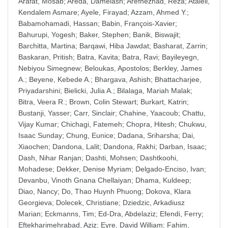
Arafat, Mosab
;
Areda, Damelash
;
Arefnezhad, Reza
;
Atalell,
Kendalem Asmare
;
Ayele, Firayad
;
Azzam, Ahmed Y.
;
Babamohamadi, Hassan
;
Babin, François-Xavier
;
Bahurupi, Yogesh
;
Baker, Stephen
;
Banik, Biswajit
;
Barchitta, Martina
;
Barqawi, Hiba Jawdat
;
Basharat, Zarrin
;
Baskaran, Pritish
;
Batra, Kavita
;
Batra, Ravi
;
Bayileyegn,
Nebiyou Simegnew
;
Beloukas, Apostolos
;
Berkley, James
A.
;
Beyene, Kebede A.
;
Bhargava, Ashish
;
Bhattacharjee,
Priyadarshini
;
Bielicki, Julia A.
;
Bilalaga, Mariah Malak
;
Bitra, Veera R.
;
Brown, Colin Stewart
;
Burkart, Katrin
;
Bustanji, Yasser
;
Carr, Sinclair
;
Chahine, Yaacoub
;
Chattu,
Vijay Kumar
;
Chichagi, Fatemeh
;
Chopra, Hitesh
;
Chukwu,
Isaac Sunday
;
Chung, Eunice
;
Dadana, Sriharsha
;
Dai,
Xiaochen
;
Dandona, Lalit
;
Dandona, Rakhi
;
Darban, Isaac
;
Dash, Nihar Ranjan
;
Dashti, Mohsen
;
Dashtkoohi,
Mohadese
;
Dekker, Denise Myriam
;
Delgado-Enciso, Ivan
;
Devanbu, Vinoth Gnana Chellaiyan
;
Dhama, Kuldeep
;
Diao, Nancy
;
Do, Thao Huynh Phuong
;
Dokova, Klara
Georgieva
;
Dolecek, Christiane
;
Dziedzic, Arkadiusz
Marian
;
Eckmanns, Tim
;
Ed-Dra, Abdelaziz
;
Efendi, Ferry
;
Eftekharimehrabad, Aziz
;
Eyre, David William
;
Fahim,