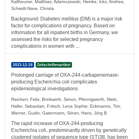
Kaltheuner, Matthias
;
Adamczewski, Heinke
;
Icks, Andrea
;
Scheidt-Nave, Christa
Background: Diabetes mellitus (DM) is a major risk
factor for complications of pregnancy. Based on
information for all inpatient births in Germany, we
assessed the risks for selected pregnancy
complications in women with ...
2023-12-19
Zeitschriftenartikel
Prolonged carriage of OXA-244-carbapenemase-
producing Escherichia coli complicates
epidemiological investigations
Reichert, Felix
;
Brinkwirth, Simon
;
Pfennigwerth, Niels
;
Haller, Sebastian
;
Fritsch, Lena Sophie
;
Eckmanns, Tim
;
Werner, Guido
;
Gatermann, Sören
;
Hans, Jörg B.
The rapid increase of OXA-244-producing
Escherichia coli, predominantly driven by genetically
clustered isolates of sequence type (ST)38, has been