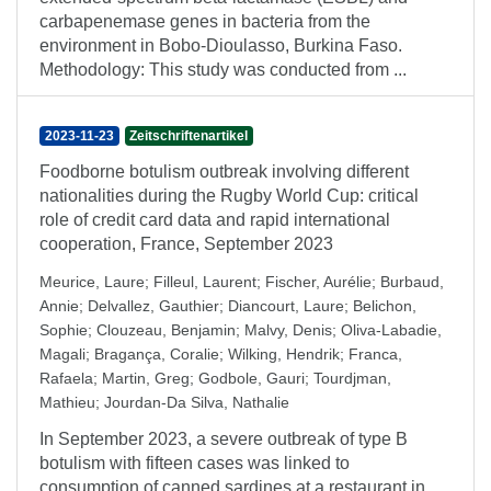
carbapenemase genes in bacteria from the
environment in Bobo-Dioulasso, Burkina Faso.
Methodology: This study was conducted from ...
2023-11-23
Zeitschriftenartikel
Foodborne botulism outbreak involving different
nationalities during the Rugby World Cup: critical
role of credit card data and rapid international
cooperation, France, September 2023
Meurice, Laure
;
Filleul, Laurent
;
Fischer, Aurélie
;
Burbaud,
Annie
;
Delvallez, Gauthier
;
Diancourt, Laure
;
Belichon,
Sophie
;
Clouzeau, Benjamin
;
Malvy, Denis
;
Oliva-Labadie,
Magali
;
Bragança, Coralie
;
Wilking, Hendrik
;
Franca,
Rafaela
;
Martin, Greg
;
Godbole, Gauri
;
Tourdjman,
Mathieu
;
Jourdan-Da Silva, Nathalie
In September 2023, a severe outbreak of type B
botulism with fifteen cases was linked to
consumption of canned sardines at a restaurant in