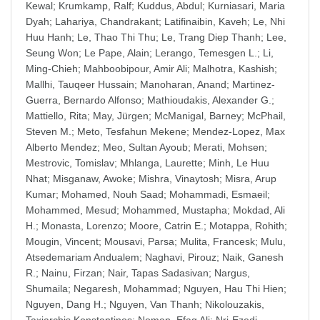
Kewal
;
Krumkamp, Ralf
;
Kuddus, Abdul
;
Kurniasari, Maria
Dyah
;
Lahariya, Chandrakant
;
Latifinaibin, Kaveh
;
Le, Nhi
Huu Hanh
;
Le, Thao Thi Thu
;
Le, Trang Diep Thanh
;
Lee,
Seung Won
;
Le Pape, Alain
;
Lerango, Temesgen L.
;
Li,
Ming-Chieh
;
Mahboobipour, Amir Ali
;
Malhotra, Kashish
;
Mallhi, Tauqeer Hussain
;
Manoharan, Anand
;
Martinez-
Guerra, Bernardo Alfonso
;
Mathioudakis, Alexander G.
;
Mattiello, Rita
;
May, Jürgen
;
McManigal, Barney
;
McPhail,
Steven M.
;
Meto, Tesfahun Mekene
;
Mendez-Lopez, Max
Alberto Mendez
;
Meo, Sultan Ayoub
;
Merati, Mohsen
;
Mestrovic, Tomislav
;
Mhlanga, Laurette
;
Minh, Le Huu
Nhat
;
Misganaw, Awoke
;
Mishra, Vinaytosh
;
Misra, Arup
Kumar
;
Mohamed, Nouh Saad
;
Mohammadi, Esmaeil
;
Mohammed, Mesud
;
Mohammed, Mustapha
;
Mokdad, Ali
H.
;
Monasta, Lorenzo
;
Moore, Catrin E.
;
Motappa, Rohith
;
Mougin, Vincent
;
Mousavi, Parsa
;
Mulita, Francesk
;
Mulu,
Atsedemariam Andualem
;
Naghavi, Pirouz
;
Naik, Ganesh
R.
;
Nainu, Firzan
;
Nair, Tapas Sadasivan
;
Nargus,
Shumaila
;
Negaresh, Mohammad
;
Nguyen, Hau Thi Hien
;
Nguyen, Dang H.
;
Nguyen, Van Thanh
;
Nikolouzakis,