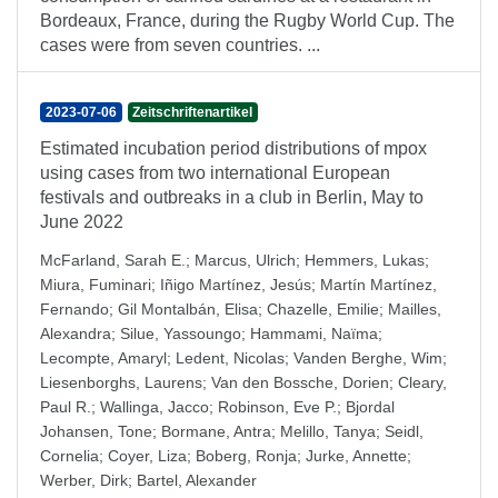
Bordeaux, France, during the Rugby World Cup. The
cases were from seven countries. ...
2023-07-06
Zeitschriftenartikel
Estimated incubation period distributions of mpox
using cases from two international European
festivals and outbreaks in a club in Berlin, May to
June 2022
McFarland, Sarah E.
;
Marcus, Ulrich
;
Hemmers, Lukas
;
Miura, Fuminari
;
Iñigo Martínez, Jesús
;
Martín Martínez,
Fernando
;
Gil Montalbán, Elisa
;
Chazelle, Emilie
;
Mailles,
Alexandra
;
Silue, Yassoungo
;
Hammami, Naïma
;
Lecompte, Amaryl
;
Ledent, Nicolas
;
Vanden Berghe, Wim
;
Liesenborghs, Laurens
;
Van den Bossche, Dorien
;
Cleary,
Paul R.
;
Wallinga, Jacco
;
Robinson, Eve P.
;
Bjordal
Johansen, Tone
;
Bormane, Antra
;
Melillo, Tanya
;
Seidl,
Cornelia
;
Coyer, Liza
;
Boberg, Ronja
;
Jurke, Annette
;
Werber, Dirk
;
Bartel, Alexander