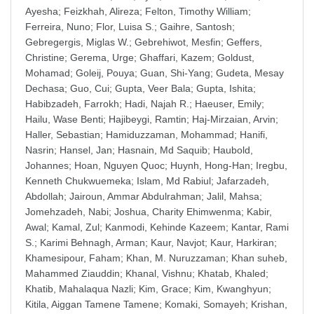
Ayesha
;
Feizkhah, Alireza
;
Felton, Timothy William
;
Ferreira, Nuno
;
Flor, Luisa S.
;
Gaihre, Santosh
;
Gebregergis, Miglas W.
;
Gebrehiwot, Mesfin
;
Geffers,
Christine
;
Gerema, Urge
;
Ghaffari, Kazem
;
Goldust,
Mohamad
;
Goleij, Pouya
;
Guan, Shi-Yang
;
Gudeta, Mesay
Dechasa
;
Guo, Cui
;
Gupta, Veer Bala
;
Gupta, Ishita
;
Habibzadeh, Farrokh
;
Hadi, Najah R.
;
Haeuser, Emily
;
Hailu, Wase Benti
;
Hajibeygi, Ramtin
;
Haj-Mirzaian, Arvin
;
Haller, Sebastian
;
Hamiduzzaman, Mohammad
;
Hanifi,
Nasrin
;
Hansel, Jan
;
Hasnain, Md Saquib
;
Haubold,
Johannes
;
Hoan, Nguyen Quoc
;
Huynh, Hong-Han
;
Iregbu,
Kenneth Chukwuemeka
;
Islam, Md Rabiul
;
Jafarzadeh,
Abdollah
;
Jairoun, Ammar Abdulrahman
;
Jalil, Mahsa
;
Jomehzadeh, Nabi
;
Joshua, Charity Ehimwenma
;
Kabir,
Awal
;
Kamal, Zul
;
Kanmodi, Kehinde Kazeem
;
Kantar, Rami
S.
;
Karimi Behnagh, Arman
;
Kaur, Navjot
;
Kaur, Harkiran
;
Khamesipour, Faham
;
Khan, M. Nuruzzaman
;
Khan suheb,
Mahammed Ziauddin
;
Khanal, Vishnu
;
Khatab, Khaled
;
Khatib, Mahalaqua Nazli
;
Kim, Grace
;
Kim, Kwanghyun
;
Kitila, Aiggan Tamene Tamene
;
Komaki, Somayeh
;
Krishan,