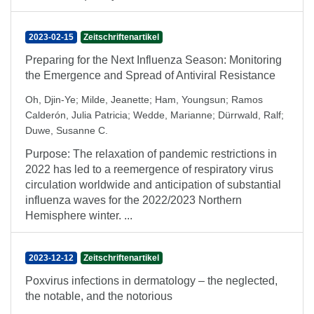
2023-02-15
Zeitschriftenartikel
Preparing for the Next Influenza Season: Monitoring
the Emergence and Spread of Antiviral Resistance
Oh, Djin-Ye
;
Milde, Jeanette
;
Ham, Youngsun
;
Ramos
Calderón, Julia Patricia
;
Wedde, Marianne
;
Dürrwald, Ralf
;
Duwe, Susanne C.
Purpose: The relaxation of pandemic restrictions in
2022 has led to a reemergence of respiratory virus
circulation worldwide and anticipation of substantial
influenza waves for the 2022/2023 Northern
Hemisphere winter. ...
2023-12-12
Zeitschriftenartikel
Poxvirus infections in dermatology – the neglected,
the notable, and the notorious