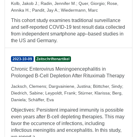
Kolb, Jakob J.
;
Radin, Jennifer M.
;
Quer, Giorgio
;
Rose,
Annika H.
;
Pandit, Jay A.
;
Wiedermann, Marc
This cohort study examines traditional surveillance
and self-reported COVID-19 test result data collected
from independent smartphone app–based studies in
the US and Germany.
2023-10-09
Zeitschriftenartikel
Chronic Enterovirus Meningoencephalitis in
Prolonged B-Cell Depletion After Rituximab Therapy
Jacksch, Clemens
;
Dargvainiene, Justina
;
Böttcher, Sindy
;
Diedrich, Sabine
;
Leypoldt, Frank
;
Stürner, Klarissa
;
Berg,
Daniela
;
Schäffer, Eva
Objectives: Persistent impaired immunity is possible
even years after B-cell depleting therapies. This may
favor the occurrence of infections, including
infectious meningitis and encephalitis. In this study,
we report a ...