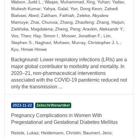
Walson, Judd L.
;
Waqas, Muhammad
;
Xing, Yuhan
;
Yadav,
Mukesh Kumar
;
Yahya, Galal
;
Yon, Dong Keon
;
Zahedi
Bialvaei, Abed
;
Zakham, Fathiah
;
Zeleke, Abyalew
Mamuye
;
Zhai, Chunxia
;
Zhang, Zhaofeng
;
Zhang, Haijun
;
Zielińska, Magdalena
;
Zheng, Peng
;
Aravkin, Aleksandr Y.
;
Vos, Theo
;
Hay, Simon I.
;
Mosser, Jonathan F.
;
Lim,
Stephen S.
;
Naghavi, Mohsen
;
Murray, Christopher J. L.
;
Kyu, Hmwe Hmwe
Background: Lower respiratory infections (LRIs) are a
major global contributor to morbidity and mortality. In
2020–21, non-pharmaceutical interventions
associated with the COVID-19 pandemic reduced not
only the transmission ...
2023-11-22
Zeitschriftenartikel
Pregnancy Complications in Women With
Pregestational and Gestational Diabetes Mellitus
Reitzle, Lukas
;
Heidemann, Christin
;
Baumert, Jens
;