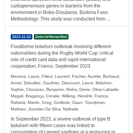
carbapenemase genes in bacteria from the
environment in Bobo-Dioulasso, Burkina Faso.
Methodology: This study was conducted from ...
2023-11-23
Zeitschriftenartikel
Foodborne botulism outbreak involving different
nationalities during the Rugby World Cup: critical
role of credit card data and rapid international
cooperation, France, September 2023
Meurice, Laure
;
Filleul, Laurent
;
Fischer, Aurélie
;
Burbaud,
Annie
;
Delvallez, Gauthier
;
Diancourt, Laure
;
Belichon,
Sophie
;
Clouzeau, Benjamin
;
Malvy, Denis
;
Oliva-Labadie,
Magali
;
Bragança, Coralie
;
Wilking, Hendrik
;
Franca,
Rafaela
;
Martin, Greg
;
Godbole, Gauri
;
Tourdjman,
Mathieu
;
Jourdan-Da Silva, Nathalie
In September 2023, a severe outbreak of type B
botulism with fifteen cases was linked to
consumption of canned sardines at a restaurant in