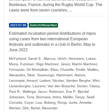
Bordeaux, France, during the Rugby World Cup. The
cases were from seven countries. ...
2023-07-06
Zeitschriftenartikel
Estimated incubation period distributions of mpox
using cases from two international European
festivals and outbreaks in a club in Berlin, May to
June 2022
McFarland, Sarah E.
;
Marcus, Ulrich
;
Hemmers, Lukas
;
Miura, Fuminari
;
Iñigo Martínez, Jesús
;
Martín Martínez,
Fernando
;
Gil Montalbán, Elisa
;
Chazelle, Emilie
;
Mailles,
Alexandra
;
Silue, Yassoungo
;
Hammami, Naïma
;
Lecompte, Amaryl
;
Ledent, Nicolas
;
Vanden Berghe, Wim
;
Liesenborghs, Laurens
;
Van den Bossche, Dorien
;
Cleary,
Paul R.
;
Wallinga, Jacco
;
Robinson, Eve P.
;
Bjordal
Johansen, Tone
;
Bormane, Antra
;
Melillo, Tanya
;
Seidl,
Cornelia
;
Coyer, Liza
;
Boberg, Ronja
;
Jurke, Annette
;
Werber, Dirk
;
Bartel, Alexander