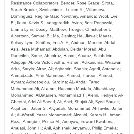
Resistance Collaborators
;
Bender, Rose Grace
;
Sirota,
Sarah Brooke
;
Swetschinski, Lucien R.
;
Villanueva
Dominguez, Regina-Mae
;
Novotney, Amanda
;
Wool, Eve
E.
;
Ikuta, Kevin S.
;
Vongpradith, Avina
;
Best Rogowski,
Emma Lynn
;
Doxey, Matthew
;
Troeger, Christopher E.
;
Albertson, Samuel B.
;
Ma, Jianing
;
He, Jiawei
;
Maass,
Kelsey Lynn
;
Simões, Eric A. F.
;
Abdoun, Meriem
;
Abdul
Aziz, Jeza Muhamad
;
Abdulah, Deldar Morad
;
Abu
Rumeileh, Samir
;
Abualruz, Hasan
;
Aburuz, Salahdein
;
Adepoju, Abiola Victor
;
Adha, Rishan
;
Adikusuma, Wirawan
;
Adra, Saryia
;
Afraz, Ali
;
Aghamiri, Shahin
;
Agodi, Antonella
;
Ahmadzade, Amir Mahmoud
;
Ahmed, Haroon
;
Ahmed,
Ayman
;
Akinosoglou, Karolina
;
AL-Ahdal, Tareq
Mohammed Ali
;
Al-amer, Rasmieh Mustafa
;
Albashtawy,
Mohammed
;
AlBataineh, Mohammad T.
;
Alemi, Hediyeh
;
Al-
Gheethi, Adel Ali Saeed
;
Ali, Abid
;
Shujait Ali, Syed Shujait
;
Alqahtani, Jaber S.
;
AlQudah, Mohammad
;
Al-Tawfiq, Jaffar
A.
;
Al-Worafi, Yaser Mohammed
;
Alzoubi, Karem H.
;
Amani,
Reza
;
Amegbor, Prince M.
;
Ameyaw, Edward Kwabena
;
Amuasi, John H.
;
Anil, Abhishek
;
Anyanwu, Philip Emeka
;