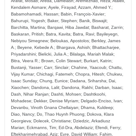
Arafat, Mosab
;
Areda, Damelash
;
Arefnezhad, Reza
;
Atalell,
Kendalem Asmare
;
Ayele, Firayad
;
Azzam, Ahmed Y.
;
Babamohamadi, Hassan
;
Babin, François-Xavier
;
Bahurupi, Yogesh
;
Baker, Stephen
;
Banik, Biswajit
;
Barchitta, Martina
;
Barqawi, Hiba Jawdat
;
Basharat, Zarrin
;
Baskaran, Pritish
;
Batra, Kavita
;
Batra, Ravi
;
Bayileyegn,
Nebiyou Simegnew
;
Beloukas, Apostolos
;
Berkley, James
A.
;
Beyene, Kebede A.
;
Bhargava, Ashish
;
Bhattacharjee,
Priyadarshini
;
Bielicki, Julia A.
;
Bilalaga, Mariah Malak
;
Bitra, Veera R.
;
Brown, Colin Stewart
;
Burkart, Katrin
;
Bustanji, Yasser
;
Carr, Sinclair
;
Chahine, Yaacoub
;
Chattu,
Vijay Kumar
;
Chichagi, Fatemeh
;
Chopra, Hitesh
;
Chukwu,
Isaac Sunday
;
Chung, Eunice
;
Dadana, Sriharsha
;
Dai,
Xiaochen
;
Dandona, Lalit
;
Dandona, Rakhi
;
Darban, Isaac
;
Dash, Nihar Ranjan
;
Dashti, Mohsen
;
Dashtkoohi,
Mohadese
;
Dekker, Denise Myriam
;
Delgado-Enciso, Ivan
;
Devanbu, Vinoth Gnana Chellaiyan
;
Dhama, Kuldeep
;
Diao, Nancy
;
Do, Thao Huynh Phuong
;
Dokova, Klara
Georgieva
;
Dolecek, Christiane
;
Dziedzic, Arkadiusz
Marian
;
Eckmanns, Tim
;
Ed-Dra, Abdelaziz
;
Efendi, Ferry
;
Eftekharimehrabad, Aziz
;
Eyre, David William
;
Fahim,