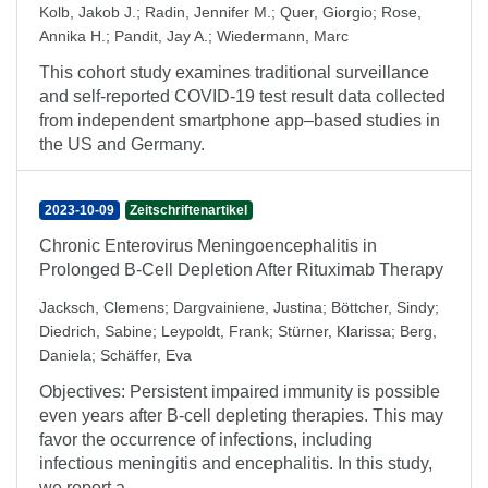
Kolb, Jakob J.
;
Radin, Jennifer M.
;
Quer, Giorgio
;
Rose,
Annika H.
;
Pandit, Jay A.
;
Wiedermann, Marc
This cohort study examines traditional surveillance
and self-reported COVID-19 test result data collected
from independent smartphone app–based studies in
the US and Germany.
2023-10-09
Zeitschriftenartikel
Chronic Enterovirus Meningoencephalitis in
Prolonged B-Cell Depletion After Rituximab Therapy
Jacksch, Clemens
;
Dargvainiene, Justina
;
Böttcher, Sindy
;
Diedrich, Sabine
;
Leypoldt, Frank
;
Stürner, Klarissa
;
Berg,
Daniela
;
Schäffer, Eva
Objectives: Persistent impaired immunity is possible
even years after B-cell depleting therapies. This may
favor the occurrence of infections, including
infectious meningitis and encephalitis. In this study,
we report a ...