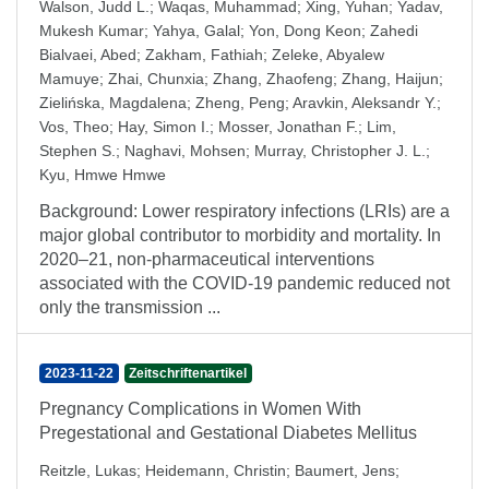
Walson, Judd L.
;
Waqas, Muhammad
;
Xing, Yuhan
;
Yadav,
Mukesh Kumar
;
Yahya, Galal
;
Yon, Dong Keon
;
Zahedi
Bialvaei, Abed
;
Zakham, Fathiah
;
Zeleke, Abyalew
Mamuye
;
Zhai, Chunxia
;
Zhang, Zhaofeng
;
Zhang, Haijun
;
Zielińska, Magdalena
;
Zheng, Peng
;
Aravkin, Aleksandr Y.
;
Vos, Theo
;
Hay, Simon I.
;
Mosser, Jonathan F.
;
Lim,
Stephen S.
;
Naghavi, Mohsen
;
Murray, Christopher J. L.
;
Kyu, Hmwe Hmwe
Background: Lower respiratory infections (LRIs) are a
major global contributor to morbidity and mortality. In
2020–21, non-pharmaceutical interventions
associated with the COVID-19 pandemic reduced not
only the transmission ...
2023-11-22
Zeitschriftenartikel
Pregnancy Complications in Women With
Pregestational and Gestational Diabetes Mellitus
Reitzle, Lukas
;
Heidemann, Christin
;
Baumert, Jens
;