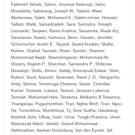
Fatemeh Saheb
;
Sahoo, Soumya Swaroop
;
Sahu,
Monalisha
;
Sakshaug, Joseph W.
;
Salami, Afeez
Abolarinwa
;
Saleh, Mohamed A.
;
Salehi omran, Hossein
;
Sallam, Malik
;
Samadzadeh, Sara
;
Samodra, Yoseph
Leonardo
;
Sanjeev, Rama Krishna
;
Sarasmita, Made Ary
;
Saravanan, Aswini
;
Sartorius, Benn
;
Saulam, Jennifer
;
Schumacher, Austin E.
;
Seyedi, Seyed Arsalan
;
Shafie,
Mahan
;
Shahid, Samiah
;
Sham, Sunder
;
Shamim,
Muhammad Aaqib
;
Shamshirgaran, Mohammad Ali
;
Shastry, Rajesh P.
;
Sherchan, Samendra P.
;
Shiferaw,
Desalegn
;
Shittu, Aminu
;
Siddig, Emmanuel Edwar
;
Sinto,
Robert
;
Sood, Aayushi
;
Sorensen, Reed J. D.
;
Stergachis,
Andy
;
Stoeva, Temenuga Zhekova
;
Swain, Chandan
Kumar
;
Szarpak, Lukasz
;
Tamuzi, Jacques Lukenze
;
Temsah, Mohamad-Hani
;
Tessema, Melkamu B Tessema
;
Thangaraju, Pugazhenthan
;
Tran, Nghia Minh
;
Tran, Ngoc-
Ha
;
Tumurkhuu, Munkhtuya
;
Ty, Sree Sudha
;
Udoakang,
Aniefiok John
;
Ulhaq, Inam
;
Umar, Tungki Pratama
;
Umer,
Abdurezak Adem
;
Vahabi, Seyed Mohammad
;
Vaithinathan, Asokan Govindaraj
;
Van den Eynde, Jef
;