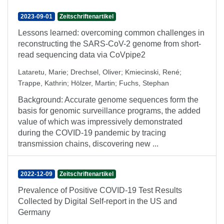
2023-09-01
Zeitschriftenartikel
Lessons learned: overcoming common challenges in
reconstructing the SARS-CoV-2 genome from short-
read sequencing data via CoVpipe2
Lataretu, Marie
;
Drechsel, Oliver
;
Kmiecinski, René
;
Trappe, Kathrin
;
Hölzer, Martin
;
Fuchs, Stephan
Background: Accurate genome sequences form the
basis for genomic surveillance programs, the added
value of which was impressively demonstrated
during the COVID-19 pandemic by tracing
transmission chains, discovering new ...
2022-12-09
Zeitschriftenartikel
Prevalence of Positive COVID-19 Test Results
Collected by Digital Self-report in the US and
Germany