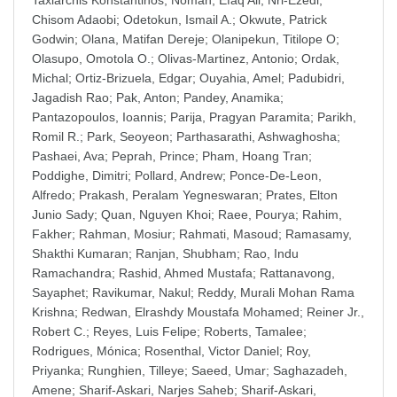
Taxiarchis Konstantinos
;
Noman, Efaq Ali
;
Nri-Ezedi,
Chisom Adaobi
;
Odetokun, Ismail A.
;
Okwute, Patrick
Godwin
;
Olana, Matifan Dereje
;
Olanipekun, Titilope O
;
Olasupo, Omotola O.
;
Olivas-Martinez, Antonio
;
Ordak,
Michal
;
Ortiz-Brizuela, Edgar
;
Ouyahia, Amel
;
Padubidri,
Jagadish Rao
;
Pak, Anton
;
Pandey, Anamika
;
Pantazopoulos, Ioannis
;
Parija, Pragyan Paramita
;
Parikh,
Romil R.
;
Park, Seoyeon
;
Parthasarathi, Ashwaghosha
;
Pashaei, Ava
;
Peprah, Prince
;
Pham, Hoang Tran
;
Poddighe, Dimitri
;
Pollard, Andrew
;
Ponce-De-Leon,
Alfredo
;
Prakash, Peralam Yegneswaran
;
Prates, Elton
Junio Sady
;
Quan, Nguyen Khoi
;
Raee, Pourya
;
Rahim,
Fakher
;
Rahman, Mosiur
;
Rahmati, Masoud
;
Ramasamy,
Shakthi Kumaran
;
Ranjan, Shubham
;
Rao, Indu
Ramachandra
;
Rashid, Ahmed Mustafa
;
Rattanavong,
Sayaphet
;
Ravikumar, Nakul
;
Reddy, Murali Mohan Rama
Krishna
;
Redwan, Elrashdy Moustafa Mohamed
;
Reiner Jr.,
Robert C.
;
Reyes, Luis Felipe
;
Roberts, Tamalee
;
Rodrigues, Mónica
;
Rosenthal, Victor Daniel
;
Roy,
Priyanka
;
Runghien, Tilleye
;
Saeed, Umar
;
Saghazadeh,
Amene
;
Sharif-Askari, Narjes Saheb
;
Sharif-Askari,