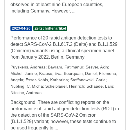
observed in at least nine European countries,
including Germany. However, ...
2023-04-20
Zeitschriftenartikel
Performance of 20 rapid antigen detection tests to
detect SARS-CoV-2 B.1.617.2 (Delta) and B.1.1.529
(Omicron) variants using a clinical specimen panel
from January 2022, Berlin, Germany
Puyskens, Andreas
;
Bayram, Fatimanur
;
Sesver, Akin
;
Michel, Janine
;
Krause, Eva
;
Bourquain, Daniel
;
Filomena,
Angela
;
Esser-Nobis, Katharina
;
Steffanowski, Carla
;
Nübling, C. Micha
;
Scheiblauer, Heinrich
;
Schaade, Lars
;
Nitsche, Andreas
Background: There are conflicting reports on the
performance of rapid antigen detection tests (RDT) in
the detection of the SARS-CoV-2 Omicron
(B.1.1.529) variant; however, these tests continue to
be used frequently to ...