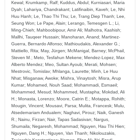
Kewal
;
Krumkamp, Ralf
;
Kuddus, Abdul
;
Kurniasari, Maria
Dyah
;
Lahariya, Chandrakant
;
Latifinaibin, Kaveh
;
Le, Nhi
Huu Hanh
;
Le, Thao Thi Thu
;
Le, Trang Diep Thanh
;
Lee,
Seung Won
;
Le Pape, Alain
;
Lerango, Temesgen L.
;
Li,
Ming-Chieh
;
Mahboobipour, Amir Ali
;
Malhotra, Kashish
;
Mallhi, Tauqeer Hussain
;
Manoharan, Anand
;
Martinez-
Guerra, Bernardo Alfonso
;
Mathioudakis, Alexander G.
;
Mattiello, Rita
;
May, Jürgen
;
McManigal, Barney
;
McPhail,
Steven M.
;
Meto, Tesfahun Mekene
;
Mendez-Lopez, Max
Alberto Mendez
;
Meo, Sultan Ayoub
;
Merati, Mohsen
;
Mestrovic, Tomislav
;
Mhlanga, Laurette
;
Minh, Le Huu
Nhat
;
Misganaw, Awoke
;
Mishra, Vinaytosh
;
Misra, Arup
Kumar
;
Mohamed, Nouh Saad
;
Mohammadi, Esmaeil
;
Mohammed, Mesud
;
Mohammed, Mustapha
;
Mokdad, Ali
H.
;
Monasta, Lorenzo
;
Moore, Catrin E.
;
Motappa, Rohith
;
Mougin, Vincent
;
Mousavi, Parsa
;
Mulita, Francesk
;
Mulu,
Atsedemariam Andualem
;
Naghavi, Pirouz
;
Naik, Ganesh
R.
;
Nainu, Firzan
;
Nair, Tapas Sadasivan
;
Nargus,
Shumaila
;
Negaresh, Mohammad
;
Nguyen, Hau Thi Hien
;
Nguyen, Dang H.
;
Nguyen, Van Thanh
;
Nikolouzakis,