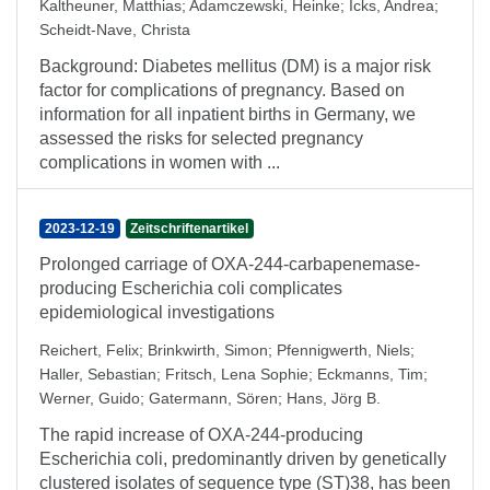
Kaltheuner, Matthias
;
Adamczewski, Heinke
;
Icks, Andrea
;
Scheidt-Nave, Christa
Background: Diabetes mellitus (DM) is a major risk
factor for complications of pregnancy. Based on
information for all inpatient births in Germany, we
assessed the risks for selected pregnancy
complications in women with ...
2023-12-19
Zeitschriftenartikel
Prolonged carriage of OXA-244-carbapenemase-
producing Escherichia coli complicates
epidemiological investigations
Reichert, Felix
;
Brinkwirth, Simon
;
Pfennigwerth, Niels
;
Haller, Sebastian
;
Fritsch, Lena Sophie
;
Eckmanns, Tim
;
Werner, Guido
;
Gatermann, Sören
;
Hans, Jörg B.
The rapid increase of OXA-244-producing
Escherichia coli, predominantly driven by genetically
clustered isolates of sequence type (ST)38, has been