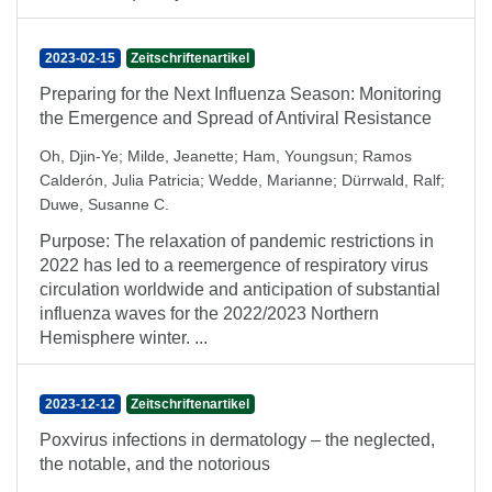
2023-02-15
Zeitschriftenartikel
Preparing for the Next Influenza Season: Monitoring
the Emergence and Spread of Antiviral Resistance
Oh, Djin-Ye
;
Milde, Jeanette
;
Ham, Youngsun
;
Ramos
Calderón, Julia Patricia
;
Wedde, Marianne
;
Dürrwald, Ralf
;
Duwe, Susanne C.
Purpose: The relaxation of pandemic restrictions in
2022 has led to a reemergence of respiratory virus
circulation worldwide and anticipation of substantial
influenza waves for the 2022/2023 Northern
Hemisphere winter. ...
2023-12-12
Zeitschriftenartikel
Poxvirus infections in dermatology – the neglected,
the notable, and the notorious