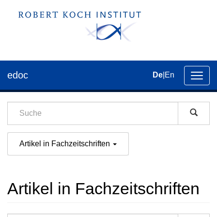
edoc
De
|
En
Umsch
der
Navig
Artikel in Fachzeitschriften
Artikel in Fachzeitschriften