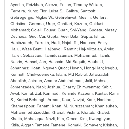
Ayesha
;
Feizkhah, Alireza
;
Felton, Timothy William
;
Ferreira, Nuno
;
Flor, Luisa S.
;
Gaihre, Santosh
;
Gebregergis, Miglas W.
;
Gebrehiwot, Mesfin
;
Geffers,
Christine
;
Gerema, Urge
;
Ghaffari, Kazem
;
Goldust,
Mohamad
;
Goleij, Pouya
;
Guan, Shi-Yang
;
Gudeta, Mesay
Dechasa
;
Guo, Cui
;
Gupta, Veer Bala
;
Gupta, Ishita
;
Habibzadeh, Farrokh
;
Hadi, Najah R.
;
Haeuser, Emily
;
Hailu, Wase Benti
;
Hajibeygi, Ramtin
;
Haj-Mirzaian, Arvin
;
Haller, Sebastian
;
Hamiduzzaman, Mohammad
;
Hanifi,
Nasrin
;
Hansel, Jan
;
Hasnain, Md Saquib
;
Haubold,
Johannes
;
Hoan, Nguyen Quoc
;
Huynh, Hong-Han
;
Iregbu,
Kenneth Chukwuemeka
;
Islam, Md Rabiul
;
Jafarzadeh,
Abdollah
;
Jairoun, Ammar Abdulrahman
;
Jalil, Mahsa
;
Jomehzadeh, Nabi
;
Joshua, Charity Ehimwenma
;
Kabir,
Awal
;
Kamal, Zul
;
Kanmodi, Kehinde Kazeem
;
Kantar, Rami
S.
;
Karimi Behnagh, Arman
;
Kaur, Navjot
;
Kaur, Harkiran
;
Khamesipour, Faham
;
Khan, M. Nuruzzaman
;
Khan suheb,
Mahammed Ziauddin
;
Khanal, Vishnu
;
Khatab, Khaled
;
Khatib, Mahalaqua Nazli
;
Kim, Grace
;
Kim, Kwanghyun
;
Kitila, Aiggan Tamene Tamene
;
Komaki, Somayeh
;
Krishan,