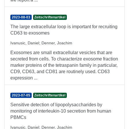
2023-08-03
Zeitschriftenartikel
The large extracellular loop is important for recruiting
CD63 to exosomes
Ivanusic, Daniel
;
Denner, Joachim
Exosomes are small extracellular vesicles that are
secreted from cells. To characterize exosome fraction
marker proteins of the tetraspanin family in particular,
CD9, CD63, and CD81 are routinely used. CD63
expression ...
2023-07-05
Zeitschriftenartikel
Sensitive detection of lipopolysaccharides by
monitoring of interleukin-10 secretion from human
PBMCs
Ivanusic, Daniel
;
Denner, Joachim