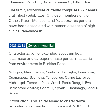
Obermeier, Patrick E.
;
Buder, Susanne C.
;
Hillen, Uwe
The family Poxviridae currently comprises 22 genera
that infect vertebrates. Of these, members of the
Ortho-, Para-, Mollusci- and Yatapoxvirus genera
have been associated with human diseases of high
clinical relevance in ...
2023-12-31
Zeitschriftenartikel
Characterization of extended-spectrum beta-
lactamase and carbapenemase genes in bacteria
from environment in Burkina Faso
Muhigwa, Merci
;
Sanou, Soufiane
;
Kantagba, Dominique
;
Ouangraoua, Soumeya
;
Yehouenou, Carine Laurence
;
Michodigni, Fernand
;
Poda, Armel
;
Perris Renggli, Eva
;
Bernasconi, Andrea
;
Godreuil, Sylvain
;
Ouedraogo, Abdoul-
Salam
Introduction: This study aimed to characterize
extended-spectrum beta-lactamase (ESBL) and