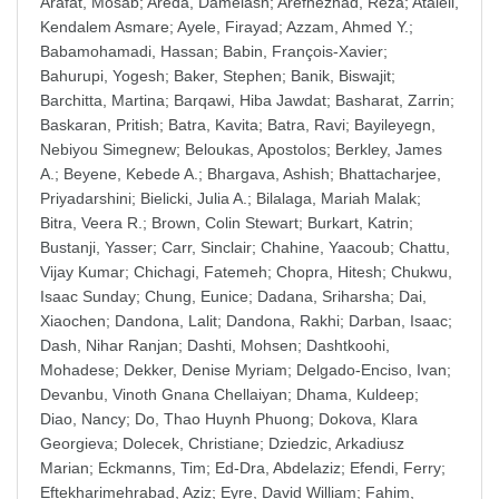
Arafat, Mosab
;
Areda, Damelash
;
Arefnezhad, Reza
;
Atalell,
Kendalem Asmare
;
Ayele, Firayad
;
Azzam, Ahmed Y.
;
Babamohamadi, Hassan
;
Babin, François-Xavier
;
Bahurupi, Yogesh
;
Baker, Stephen
;
Banik, Biswajit
;
Barchitta, Martina
;
Barqawi, Hiba Jawdat
;
Basharat, Zarrin
;
Baskaran, Pritish
;
Batra, Kavita
;
Batra, Ravi
;
Bayileyegn,
Nebiyou Simegnew
;
Beloukas, Apostolos
;
Berkley, James
A.
;
Beyene, Kebede A.
;
Bhargava, Ashish
;
Bhattacharjee,
Priyadarshini
;
Bielicki, Julia A.
;
Bilalaga, Mariah Malak
;
Bitra, Veera R.
;
Brown, Colin Stewart
;
Burkart, Katrin
;
Bustanji, Yasser
;
Carr, Sinclair
;
Chahine, Yaacoub
;
Chattu,
Vijay Kumar
;
Chichagi, Fatemeh
;
Chopra, Hitesh
;
Chukwu,
Isaac Sunday
;
Chung, Eunice
;
Dadana, Sriharsha
;
Dai,
Xiaochen
;
Dandona, Lalit
;
Dandona, Rakhi
;
Darban, Isaac
;
Dash, Nihar Ranjan
;
Dashti, Mohsen
;
Dashtkoohi,
Mohadese
;
Dekker, Denise Myriam
;
Delgado-Enciso, Ivan
;
Devanbu, Vinoth Gnana Chellaiyan
;
Dhama, Kuldeep
;
Diao, Nancy
;
Do, Thao Huynh Phuong
;
Dokova, Klara
Georgieva
;
Dolecek, Christiane
;
Dziedzic, Arkadiusz
Marian
;
Eckmanns, Tim
;
Ed-Dra, Abdelaziz
;
Efendi, Ferry
;
Eftekharimehrabad, Aziz
;
Eyre, David William
;
Fahim,