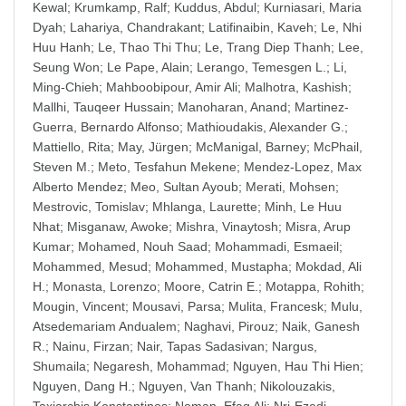
Kewal
;
Krumkamp, Ralf
;
Kuddus, Abdul
;
Kurniasari, Maria
Dyah
;
Lahariya, Chandrakant
;
Latifinaibin, Kaveh
;
Le, Nhi
Huu Hanh
;
Le, Thao Thi Thu
;
Le, Trang Diep Thanh
;
Lee,
Seung Won
;
Le Pape, Alain
;
Lerango, Temesgen L.
;
Li,
Ming-Chieh
;
Mahboobipour, Amir Ali
;
Malhotra, Kashish
;
Mallhi, Tauqeer Hussain
;
Manoharan, Anand
;
Martinez-
Guerra, Bernardo Alfonso
;
Mathioudakis, Alexander G.
;
Mattiello, Rita
;
May, Jürgen
;
McManigal, Barney
;
McPhail,
Steven M.
;
Meto, Tesfahun Mekene
;
Mendez-Lopez, Max
Alberto Mendez
;
Meo, Sultan Ayoub
;
Merati, Mohsen
;
Mestrovic, Tomislav
;
Mhlanga, Laurette
;
Minh, Le Huu
Nhat
;
Misganaw, Awoke
;
Mishra, Vinaytosh
;
Misra, Arup
Kumar
;
Mohamed, Nouh Saad
;
Mohammadi, Esmaeil
;
Mohammed, Mesud
;
Mohammed, Mustapha
;
Mokdad, Ali
H.
;
Monasta, Lorenzo
;
Moore, Catrin E.
;
Motappa, Rohith
;
Mougin, Vincent
;
Mousavi, Parsa
;
Mulita, Francesk
;
Mulu,
Atsedemariam Andualem
;
Naghavi, Pirouz
;
Naik, Ganesh
R.
;
Nainu, Firzan
;
Nair, Tapas Sadasivan
;
Nargus,
Shumaila
;
Negaresh, Mohammad
;
Nguyen, Hau Thi Hien
;
Nguyen, Dang H.
;
Nguyen, Van Thanh
;
Nikolouzakis,