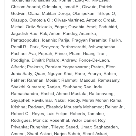
Taxiarchis Konstantinos
;
Noman, Efaq Ali
;
Nri-Ezedi,
Chisom Adaobi
;
Odetokun, Ismail A.
;
Okwute, Patrick
Godwin
;
Olana, Matifan Dereje
;
Olanipekun, Titilope O
;
Olasupo, Omotola O.
;
Olivas-Martinez, Antonio
;
Ordak,
Michal
;
Ortiz-Brizuela, Edgar
;
Ouyahia, Amel
;
Padubidri,
Jagadish Rao
;
Pak, Anton
;
Pandey, Anamika
;
Pantazopoulos, Ioannis
;
Parija, Pragyan Paramita
;
Parikh,
Romil R.
;
Park, Seoyeon
;
Parthasarathi, Ashwaghosha
;
Pashaei, Ava
;
Peprah, Prince
;
Pham, Hoang Tran
;
Poddighe, Dimitri
;
Pollard, Andrew
;
Ponce-De-Leon,
Alfredo
;
Prakash, Peralam Yegneswaran
;
Prates, Elton
Junio Sady
;
Quan, Nguyen Khoi
;
Raee, Pourya
;
Rahim,
Fakher
;
Rahman, Mosiur
;
Rahmati, Masoud
;
Ramasamy,
Shakthi Kumaran
;
Ranjan, Shubham
;
Rao, Indu
Ramachandra
;
Rashid, Ahmed Mustafa
;
Rattanavong,
Sayaphet
;
Ravikumar, Nakul
;
Reddy, Murali Mohan Rama
Krishna
;
Redwan, Elrashdy Moustafa Mohamed
;
Reiner Jr.,
Robert C.
;
Reyes, Luis Felipe
;
Roberts, Tamalee
;
Rodrigues, Mónica
;
Rosenthal, Victor Daniel
;
Roy,
Priyanka
;
Runghien, Tilleye
;
Saeed, Umar
;
Saghazadeh,
Amene
;
Sharif-Askari, Narjes Saheb
;
Sharif-Askari,