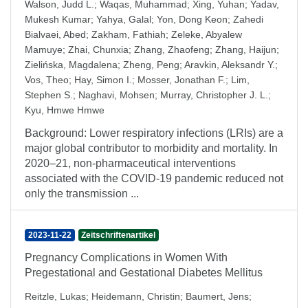
Walson, Judd L.
;
Waqas, Muhammad
;
Xing, Yuhan
;
Yadav,
Mukesh Kumar
;
Yahya, Galal
;
Yon, Dong Keon
;
Zahedi
Bialvaei, Abed
;
Zakham, Fathiah
;
Zeleke, Abyalew
Mamuye
;
Zhai, Chunxia
;
Zhang, Zhaofeng
;
Zhang, Haijun
;
Zielińska, Magdalena
;
Zheng, Peng
;
Aravkin, Aleksandr Y.
;
Vos, Theo
;
Hay, Simon I.
;
Mosser, Jonathan F.
;
Lim,
Stephen S.
;
Naghavi, Mohsen
;
Murray, Christopher J. L.
;
Kyu, Hmwe Hmwe
Background: Lower respiratory infections (LRIs) are a
major global contributor to morbidity and mortality. In
2020–21, non-pharmaceutical interventions
associated with the COVID-19 pandemic reduced not
only the transmission ...
2023-11-22
Zeitschriftenartikel
Pregnancy Complications in Women With
Pregestational and Gestational Diabetes Mellitus
Reitzle, Lukas
;
Heidemann, Christin
;
Baumert, Jens
;