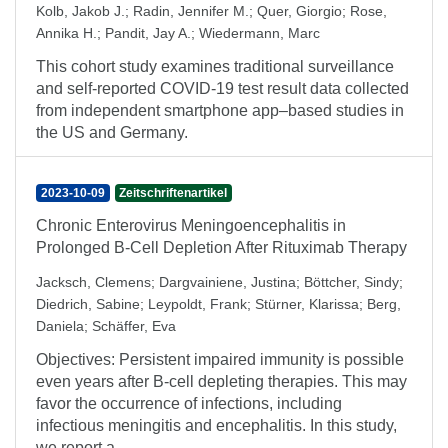
Kolb, Jakob J.
;
Radin, Jennifer M.
;
Quer, Giorgio
;
Rose,
Annika H.
;
Pandit, Jay A.
;
Wiedermann, Marc
This cohort study examines traditional surveillance
and self-reported COVID-19 test result data collected
from independent smartphone app–based studies in
the US and Germany.
2023-10-09
Zeitschriftenartikel
Chronic Enterovirus Meningoencephalitis in
Prolonged B-Cell Depletion After Rituximab Therapy
Jacksch, Clemens
;
Dargvainiene, Justina
;
Böttcher, Sindy
;
Diedrich, Sabine
;
Leypoldt, Frank
;
Stürner, Klarissa
;
Berg,
Daniela
;
Schäffer, Eva
Objectives: Persistent impaired immunity is possible
even years after B-cell depleting therapies. This may
favor the occurrence of infections, including
infectious meningitis and encephalitis. In this study,
we report a ...