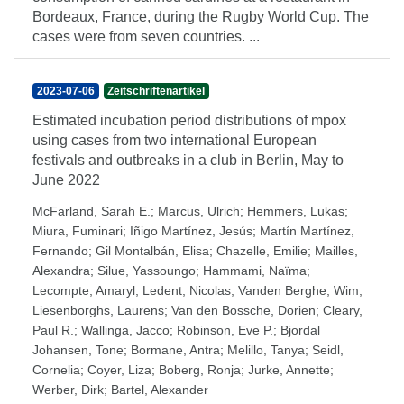
Bordeaux, France, during the Rugby World Cup. The
cases were from seven countries. ...
2023-07-06
Zeitschriftenartikel
Estimated incubation period distributions of mpox
using cases from two international European
festivals and outbreaks in a club in Berlin, May to
June 2022
McFarland, Sarah E.
;
Marcus, Ulrich
;
Hemmers, Lukas
;
Miura, Fuminari
;
Iñigo Martínez, Jesús
;
Martín Martínez,
Fernando
;
Gil Montalbán, Elisa
;
Chazelle, Emilie
;
Mailles,
Alexandra
;
Silue, Yassoungo
;
Hammami, Naïma
;
Lecompte, Amaryl
;
Ledent, Nicolas
;
Vanden Berghe, Wim
;
Liesenborghs, Laurens
;
Van den Bossche, Dorien
;
Cleary,
Paul R.
;
Wallinga, Jacco
;
Robinson, Eve P.
;
Bjordal
Johansen, Tone
;
Bormane, Antra
;
Melillo, Tanya
;
Seidl,
Cornelia
;
Coyer, Liza
;
Boberg, Ronja
;
Jurke, Annette
;
Werber, Dirk
;
Bartel, Alexander