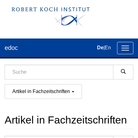
edoc
De
|
En
Umsch
der
Navig
Artikel in Fachzeitschriften
Artikel in Fachzeitschriften