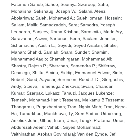
Fatemeh Saheb
;
Sahoo, Soumya Swaroop
;
Sahu,
Monalisha
;
Sakshaug, Joseph W.
;
Salami, Afeez
Abolarinwa
;
Saleh, Mohamed A.
;
Salehi omran, Hossein
;
Sallam, Malik
;
Samadzadeh, Sara
;
Samodra, Yoseph
Leonardo
;
Sanjeev, Rama Krishna
;
Sarasmita, Made Ary
;
Saravanan, Aswini
;
Sartorius, Benn
;
Saulam, Jennifer
;
Schumacher, Austin E.
;
Seyedi, Seyed Arsalan
;
Shafie,
Mahan
;
Shahid, Samiah
;
Sham, Sunder
;
Shamim,
Muhammad Aaqib
;
Shamshirgaran, Mohammad Ali
;
Shastry, Rajesh P.
;
Sherchan, Samendra P.
;
Shiferaw,
Desalegn
;
Shittu, Aminu
;
Siddig, Emmanuel Edwar
;
Sinto,
Robert
;
Sood, Aayushi
;
Sorensen, Reed J. D.
;
Stergachis,
Andy
;
Stoeva, Temenuga Zhekova
;
Swain, Chandan
Kumar
;
Szarpak, Lukasz
;
Tamuzi, Jacques Lukenze
;
Temsah, Mohamad-Hani
;
Tessema, Melkamu B Tessema
;
Thangaraju, Pugazhenthan
;
Tran, Nghia Minh
;
Tran, Ngoc-
Ha
;
Tumurkhuu, Munkhtuya
;
Ty, Sree Sudha
;
Udoakang,
Aniefiok John
;
Ulhaq, Inam
;
Umar, Tungki Pratama
;
Umer,
Abdurezak Adem
;
Vahabi, Seyed Mohammad
;
Vaithinathan, Asokan Govindaraj
;
Van den Eynde, Jef
;