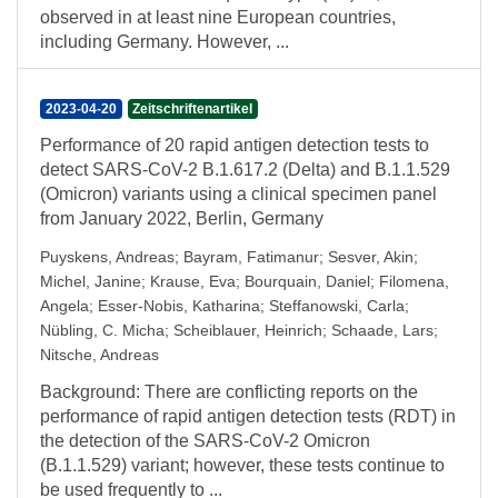
observed in at least nine European countries,
including Germany. However, ...
2023-04-20
Zeitschriftenartikel
Performance of 20 rapid antigen detection tests to
detect SARS-CoV-2 B.1.617.2 (Delta) and B.1.1.529
(Omicron) variants using a clinical specimen panel
from January 2022, Berlin, Germany
Puyskens, Andreas
;
Bayram, Fatimanur
;
Sesver, Akin
;
Michel, Janine
;
Krause, Eva
;
Bourquain, Daniel
;
Filomena,
Angela
;
Esser-Nobis, Katharina
;
Steffanowski, Carla
;
Nübling, C. Micha
;
Scheiblauer, Heinrich
;
Schaade, Lars
;
Nitsche, Andreas
Background: There are conflicting reports on the
performance of rapid antigen detection tests (RDT) in
the detection of the SARS-CoV-2 Omicron
(B.1.1.529) variant; however, these tests continue to
be used frequently to ...