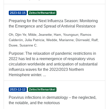
2023-02-15
Zeitschriftenartikel
Preparing for the Next Influenza Season: Monitoring
the Emergence and Spread of Antiviral Resistance
Oh, Djin-Ye
;
Milde, Jeanette
;
Ham, Youngsun
;
Ramos
Calderón, Julia Patricia
;
Wedde, Marianne
;
Dürrwald, Ralf
;
Duwe, Susanne C.
Purpose: The relaxation of pandemic restrictions in
2022 has led to a reemergence of respiratory virus
circulation worldwide and anticipation of substantial
influenza waves for the 2022/2023 Northern
Hemisphere winter. ...
2023-12-12
Zeitschriftenartikel
Poxvirus infections in dermatology – the neglected,
the notable, and the notorious