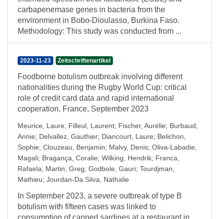
carbapenemase genes in bacteria from the
environment in Bobo-Dioulasso, Burkina Faso.
Methodology: This study was conducted from ...
2023-11-23
Zeitschriftenartikel
Foodborne botulism outbreak involving different
nationalities during the Rugby World Cup: critical
role of credit card data and rapid international
cooperation, France, September 2023
Meurice, Laure
;
Filleul, Laurent
;
Fischer, Aurélie
;
Burbaud,
Annie
;
Delvallez, Gauthier
;
Diancourt, Laure
;
Belichon,
Sophie
;
Clouzeau, Benjamin
;
Malvy, Denis
;
Oliva-Labadie,
Magali
;
Bragança, Coralie
;
Wilking, Hendrik
;
Franca,
Rafaela
;
Martin, Greg
;
Godbole, Gauri
;
Tourdjman,
Mathieu
;
Jourdan-Da Silva, Nathalie
In September 2023, a severe outbreak of type B
botulism with fifteen cases was linked to
consumption of canned sardines at a restaurant in