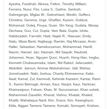
Ayesha
;
Feizkhah, Alireza
;
Felton, Timothy William
;
Ferreira, Nuno
;
Flor, Luisa S.
;
Gaihre, Santosh
;
Gebregergis, Miglas W.
;
Gebrehiwot, Mesfin
;
Geffers,
Christine
;
Gerema, Urge
;
Ghaffari, Kazem
;
Goldust,
Mohamad
;
Goleij, Pouya
;
Guan, Shi-Yang
;
Gudeta, Mesay
Dechasa
;
Guo, Cui
;
Gupta, Veer Bala
;
Gupta, Ishita
;
Habibzadeh, Farrokh
;
Hadi, Najah R.
;
Haeuser, Emily
;
Hailu, Wase Benti
;
Hajibeygi, Ramtin
;
Haj-Mirzaian, Arvin
;
Haller, Sebastian
;
Hamiduzzaman, Mohammad
;
Hanifi,
Nasrin
;
Hansel, Jan
;
Hasnain, Md Saquib
;
Haubold,
Johannes
;
Hoan, Nguyen Quoc
;
Huynh, Hong-Han
;
Iregbu,
Kenneth Chukwuemeka
;
Islam, Md Rabiul
;
Jafarzadeh,
Abdollah
;
Jairoun, Ammar Abdulrahman
;
Jalil, Mahsa
;
Jomehzadeh, Nabi
;
Joshua, Charity Ehimwenma
;
Kabir,
Awal
;
Kamal, Zul
;
Kanmodi, Kehinde Kazeem
;
Kantar, Rami
S.
;
Karimi Behnagh, Arman
;
Kaur, Navjot
;
Kaur, Harkiran
;
Khamesipour, Faham
;
Khan, M. Nuruzzaman
;
Khan suheb,
Mahammed Ziauddin
;
Khanal, Vishnu
;
Khatab, Khaled
;
Khatib, Mahalaqua Nazli
;
Kim, Grace
;
Kim, Kwanghyun
;
Kitila, Aiggan Tamene Tamene
;
Komaki, Somayeh
;
Krishan,