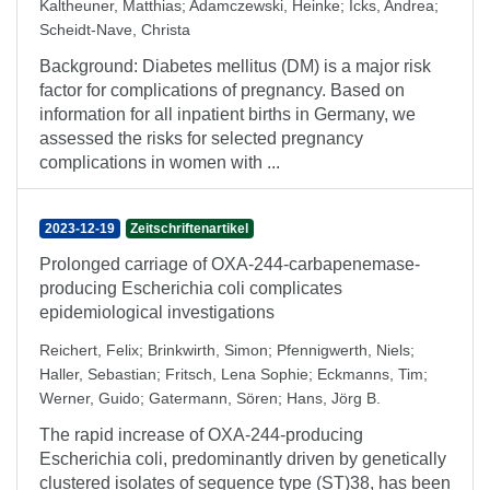
Kaltheuner, Matthias
;
Adamczewski, Heinke
;
Icks, Andrea
;
Scheidt-Nave, Christa
Background: Diabetes mellitus (DM) is a major risk
factor for complications of pregnancy. Based on
information for all inpatient births in Germany, we
assessed the risks for selected pregnancy
complications in women with ...
2023-12-19
Zeitschriftenartikel
Prolonged carriage of OXA-244-carbapenemase-
producing Escherichia coli complicates
epidemiological investigations
Reichert, Felix
;
Brinkwirth, Simon
;
Pfennigwerth, Niels
;
Haller, Sebastian
;
Fritsch, Lena Sophie
;
Eckmanns, Tim
;
Werner, Guido
;
Gatermann, Sören
;
Hans, Jörg B.
The rapid increase of OXA-244-producing
Escherichia coli, predominantly driven by genetically
clustered isolates of sequence type (ST)38, has been