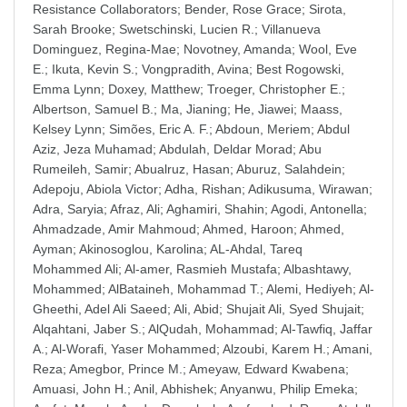
Resistance Collaborators
;
Bender, Rose Grace
;
Sirota,
Sarah Brooke
;
Swetschinski, Lucien R.
;
Villanueva
Dominguez, Regina-Mae
;
Novotney, Amanda
;
Wool, Eve
E.
;
Ikuta, Kevin S.
;
Vongpradith, Avina
;
Best Rogowski,
Emma Lynn
;
Doxey, Matthew
;
Troeger, Christopher E.
;
Albertson, Samuel B.
;
Ma, Jianing
;
He, Jiawei
;
Maass,
Kelsey Lynn
;
Simões, Eric A. F.
;
Abdoun, Meriem
;
Abdul
Aziz, Jeza Muhamad
;
Abdulah, Deldar Morad
;
Abu
Rumeileh, Samir
;
Abualruz, Hasan
;
Aburuz, Salahdein
;
Adepoju, Abiola Victor
;
Adha, Rishan
;
Adikusuma, Wirawan
;
Adra, Saryia
;
Afraz, Ali
;
Aghamiri, Shahin
;
Agodi, Antonella
;
Ahmadzade, Amir Mahmoud
;
Ahmed, Haroon
;
Ahmed,
Ayman
;
Akinosoglou, Karolina
;
AL-Ahdal, Tareq
Mohammed Ali
;
Al-amer, Rasmieh Mustafa
;
Albashtawy,
Mohammed
;
AlBataineh, Mohammad T.
;
Alemi, Hediyeh
;
Al-
Gheethi, Adel Ali Saeed
;
Ali, Abid
;
Shujait Ali, Syed Shujait
;
Alqahtani, Jaber S.
;
AlQudah, Mohammad
;
Al-Tawfiq, Jaffar
A.
;
Al-Worafi, Yaser Mohammed
;
Alzoubi, Karem H.
;
Amani,
Reza
;
Amegbor, Prince M.
;
Ameyaw, Edward Kwabena
;
Amuasi, John H.
;
Anil, Abhishek
;
Anyanwu, Philip Emeka
;