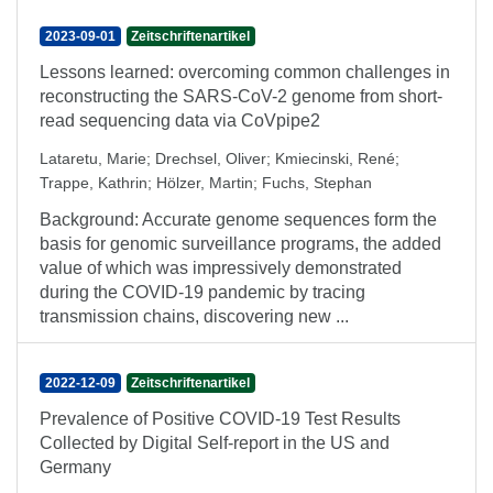
2023-09-01
Zeitschriftenartikel
Lessons learned: overcoming common challenges in
reconstructing the SARS-CoV-2 genome from short-
read sequencing data via CoVpipe2
Lataretu, Marie
;
Drechsel, Oliver
;
Kmiecinski, René
;
Trappe, Kathrin
;
Hölzer, Martin
;
Fuchs, Stephan
Background: Accurate genome sequences form the
basis for genomic surveillance programs, the added
value of which was impressively demonstrated
during the COVID-19 pandemic by tracing
transmission chains, discovering new ...
2022-12-09
Zeitschriftenartikel
Prevalence of Positive COVID-19 Test Results
Collected by Digital Self-report in the US and
Germany