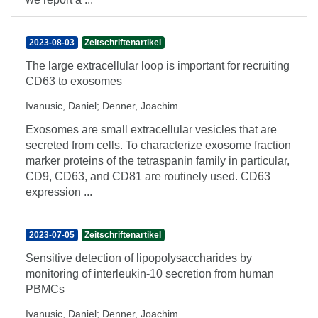
2023-08-03
Zeitschriftenartikel
The large extracellular loop is important for recruiting
CD63 to exosomes
Ivanusic, Daniel
;
Denner, Joachim
Exosomes are small extracellular vesicles that are
secreted from cells. To characterize exosome fraction
marker proteins of the tetraspanin family in particular,
CD9, CD63, and CD81 are routinely used. CD63
expression ...
2023-07-05
Zeitschriftenartikel
Sensitive detection of lipopolysaccharides by
monitoring of interleukin-10 secretion from human
PBMCs
Ivanusic, Daniel
;
Denner, Joachim