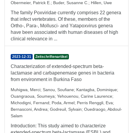
Obermeier, Patrick E.
;
Buder, Susanne C.
;
Hillen, Uwe
The family Poxviridae currently comprises 22 genera
that infect vertebrates. Of these, members of the
Ortho-, Para-, Mollusci- and Yatapoxvirus genera
have been associated with human diseases of high
clinical relevance in ...
2023-12-31
Zeitschriftenartikel
Characterization of extended-spectrum beta-
lactamase and carbapenemase genes in bacteria
from environment in Burkina Faso
Muhigwa, Merci
;
Sanou, Soufiane
;
Kantagba, Dominique
;
Ouangraoua, Soumeya
;
Yehouenou, Carine Laurence
;
Michodigni, Fernand
;
Poda, Armel
;
Perris Renggli, Eva
;
Bernasconi, Andrea
;
Godreuil, Sylvain
;
Ouedraogo, Abdoul-
Salam
Introduction: This study aimed to characterize
extended-spectrum beta-lactamase (ESBL) and