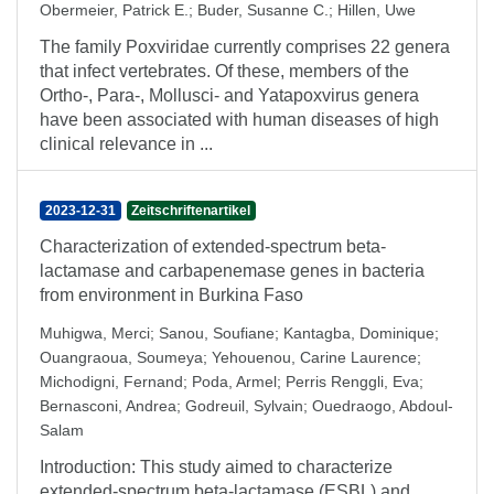
Obermeier, Patrick E.
;
Buder, Susanne C.
;
Hillen, Uwe
The family Poxviridae currently comprises 22 genera
that infect vertebrates. Of these, members of the
Ortho-, Para-, Mollusci- and Yatapoxvirus genera
have been associated with human diseases of high
clinical relevance in ...
2023-12-31
Zeitschriftenartikel
Characterization of extended-spectrum beta-
lactamase and carbapenemase genes in bacteria
from environment in Burkina Faso
Muhigwa, Merci
;
Sanou, Soufiane
;
Kantagba, Dominique
;
Ouangraoua, Soumeya
;
Yehouenou, Carine Laurence
;
Michodigni, Fernand
;
Poda, Armel
;
Perris Renggli, Eva
;
Bernasconi, Andrea
;
Godreuil, Sylvain
;
Ouedraogo, Abdoul-
Salam
Introduction: This study aimed to characterize
extended-spectrum beta-lactamase (ESBL) and