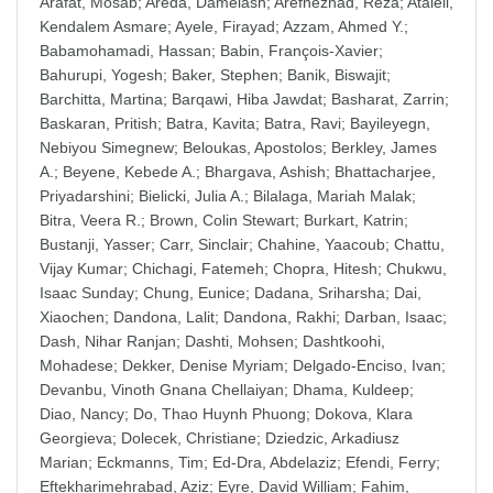
Arafat, Mosab
;
Areda, Damelash
;
Arefnezhad, Reza
;
Atalell,
Kendalem Asmare
;
Ayele, Firayad
;
Azzam, Ahmed Y.
;
Babamohamadi, Hassan
;
Babin, François-Xavier
;
Bahurupi, Yogesh
;
Baker, Stephen
;
Banik, Biswajit
;
Barchitta, Martina
;
Barqawi, Hiba Jawdat
;
Basharat, Zarrin
;
Baskaran, Pritish
;
Batra, Kavita
;
Batra, Ravi
;
Bayileyegn,
Nebiyou Simegnew
;
Beloukas, Apostolos
;
Berkley, James
A.
;
Beyene, Kebede A.
;
Bhargava, Ashish
;
Bhattacharjee,
Priyadarshini
;
Bielicki, Julia A.
;
Bilalaga, Mariah Malak
;
Bitra, Veera R.
;
Brown, Colin Stewart
;
Burkart, Katrin
;
Bustanji, Yasser
;
Carr, Sinclair
;
Chahine, Yaacoub
;
Chattu,
Vijay Kumar
;
Chichagi, Fatemeh
;
Chopra, Hitesh
;
Chukwu,
Isaac Sunday
;
Chung, Eunice
;
Dadana, Sriharsha
;
Dai,
Xiaochen
;
Dandona, Lalit
;
Dandona, Rakhi
;
Darban, Isaac
;
Dash, Nihar Ranjan
;
Dashti, Mohsen
;
Dashtkoohi,
Mohadese
;
Dekker, Denise Myriam
;
Delgado-Enciso, Ivan
;
Devanbu, Vinoth Gnana Chellaiyan
;
Dhama, Kuldeep
;
Diao, Nancy
;
Do, Thao Huynh Phuong
;
Dokova, Klara
Georgieva
;
Dolecek, Christiane
;
Dziedzic, Arkadiusz
Marian
;
Eckmanns, Tim
;
Ed-Dra, Abdelaziz
;
Efendi, Ferry
;
Eftekharimehrabad, Aziz
;
Eyre, David William
;
Fahim,