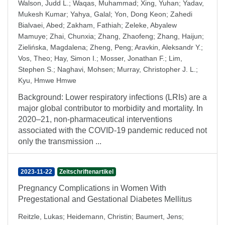
Walson, Judd L.
;
Waqas, Muhammad
;
Xing, Yuhan
;
Yadav,
Mukesh Kumar
;
Yahya, Galal
;
Yon, Dong Keon
;
Zahedi
Bialvaei, Abed
;
Zakham, Fathiah
;
Zeleke, Abyalew
Mamuye
;
Zhai, Chunxia
;
Zhang, Zhaofeng
;
Zhang, Haijun
;
Zielińska, Magdalena
;
Zheng, Peng
;
Aravkin, Aleksandr Y.
;
Vos, Theo
;
Hay, Simon I.
;
Mosser, Jonathan F.
;
Lim,
Stephen S.
;
Naghavi, Mohsen
;
Murray, Christopher J. L.
;
Kyu, Hmwe Hmwe
Background: Lower respiratory infections (LRIs) are a
major global contributor to morbidity and mortality. In
2020–21, non-pharmaceutical interventions
associated with the COVID-19 pandemic reduced not
only the transmission ...
2023-11-22
Zeitschriftenartikel
Pregnancy Complications in Women With
Pregestational and Gestational Diabetes Mellitus
Reitzle, Lukas
;
Heidemann, Christin
;
Baumert, Jens
;