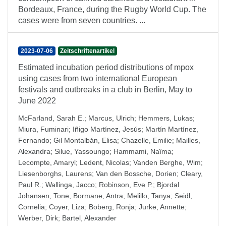
Bordeaux, France, during the Rugby World Cup. The
cases were from seven countries. ...
2023-07-06
Zeitschriftenartikel
Estimated incubation period distributions of mpox
using cases from two international European
festivals and outbreaks in a club in Berlin, May to
June 2022
McFarland, Sarah E.
;
Marcus, Ulrich
;
Hemmers, Lukas
;
Miura, Fuminari
;
Iñigo Martínez, Jesús
;
Martín Martínez,
Fernando
;
Gil Montalbán, Elisa
;
Chazelle, Emilie
;
Mailles,
Alexandra
;
Silue, Yassoungo
;
Hammami, Naïma
;
Lecompte, Amaryl
;
Ledent, Nicolas
;
Vanden Berghe, Wim
;
Liesenborghs, Laurens
;
Van den Bossche, Dorien
;
Cleary,
Paul R.
;
Wallinga, Jacco
;
Robinson, Eve P.
;
Bjordal
Johansen, Tone
;
Bormane, Antra
;
Melillo, Tanya
;
Seidl,
Cornelia
;
Coyer, Liza
;
Boberg, Ronja
;
Jurke, Annette
;
Werber, Dirk
;
Bartel, Alexander