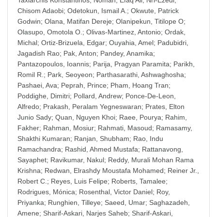
Taxiarchis Konstantinos
;
Noman, Efaq Ali
;
Nri-Ezedi,
Chisom Adaobi
;
Odetokun, Ismail A.
;
Okwute, Patrick
Godwin
;
Olana, Matifan Dereje
;
Olanipekun, Titilope O
;
Olasupo, Omotola O.
;
Olivas-Martinez, Antonio
;
Ordak,
Michal
;
Ortiz-Brizuela, Edgar
;
Ouyahia, Amel
;
Padubidri,
Jagadish Rao
;
Pak, Anton
;
Pandey, Anamika
;
Pantazopoulos, Ioannis
;
Parija, Pragyan Paramita
;
Parikh,
Romil R.
;
Park, Seoyeon
;
Parthasarathi, Ashwaghosha
;
Pashaei, Ava
;
Peprah, Prince
;
Pham, Hoang Tran
;
Poddighe, Dimitri
;
Pollard, Andrew
;
Ponce-De-Leon,
Alfredo
;
Prakash, Peralam Yegneswaran
;
Prates, Elton
Junio Sady
;
Quan, Nguyen Khoi
;
Raee, Pourya
;
Rahim,
Fakher
;
Rahman, Mosiur
;
Rahmati, Masoud
;
Ramasamy,
Shakthi Kumaran
;
Ranjan, Shubham
;
Rao, Indu
Ramachandra
;
Rashid, Ahmed Mustafa
;
Rattanavong,
Sayaphet
;
Ravikumar, Nakul
;
Reddy, Murali Mohan Rama
Krishna
;
Redwan, Elrashdy Moustafa Mohamed
;
Reiner Jr.,
Robert C.
;
Reyes, Luis Felipe
;
Roberts, Tamalee
;
Rodrigues, Mónica
;
Rosenthal, Victor Daniel
;
Roy,
Priyanka
;
Runghien, Tilleye
;
Saeed, Umar
;
Saghazadeh,
Amene
;
Sharif-Askari, Narjes Saheb
;
Sharif-Askari,