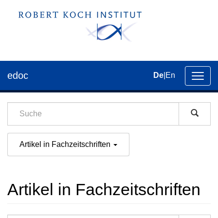
edoc
De
|
En
Umsch
der
Navig
Artikel in Fachzeitschriften
Artikel in Fachzeitschriften