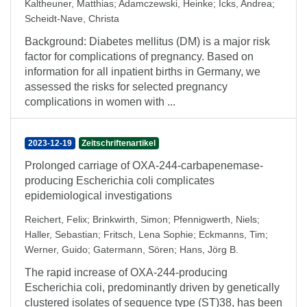
Kaltheuner, Matthias
;
Adamczewski, Heinke
;
Icks, Andrea
;
Scheidt-Nave, Christa
Background: Diabetes mellitus (DM) is a major risk
factor for complications of pregnancy. Based on
information for all inpatient births in Germany, we
assessed the risks for selected pregnancy
complications in women with ...
2023-12-19
Zeitschriftenartikel
Prolonged carriage of OXA-244-carbapenemase-
producing Escherichia coli complicates
epidemiological investigations
Reichert, Felix
;
Brinkwirth, Simon
;
Pfennigwerth, Niels
;
Haller, Sebastian
;
Fritsch, Lena Sophie
;
Eckmanns, Tim
;
Werner, Guido
;
Gatermann, Sören
;
Hans, Jörg B.
The rapid increase of OXA-244-producing
Escherichia coli, predominantly driven by genetically
clustered isolates of sequence type (ST)38, has been