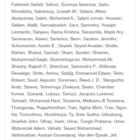
Fatemeh Saheb
;
Sahoo, Soumya Swaroop
;
Sahu,
Monalisha
;
Sakshaug, Joseph W.
;
Salami, Afeez
Abolarinwa
;
Saleh, Mohamed A.
;
Salehi omran, Hossein
;
Sallam, Malik
;
Samadzadeh, Sara
;
Samodra, Yoseph
Leonardo
;
Sanjeev, Rama Krishna
;
Sarasmita, Made Ary
;
Saravanan, Aswini
;
Sartorius, Benn
;
Saulam, Jennifer
;
Schumacher, Austin E.
;
Seyedi, Seyed Arsalan
;
Shafie,
Mahan
;
Shahid, Samiah
;
Sham, Sunder
;
Shamim,
Muhammad Aaqib
;
Shamshirgaran, Mohammad Ali
;
Shastry, Rajesh P.
;
Sherchan, Samendra P.
;
Shiferaw,
Desalegn
;
Shittu, Aminu
;
Siddig, Emmanuel Edwar
;
Sinto,
Robert
;
Sood, Aayushi
;
Sorensen, Reed J. D.
;
Stergachis,
Andy
;
Stoeva, Temenuga Zhekova
;
Swain, Chandan
Kumar
;
Szarpak, Lukasz
;
Tamuzi, Jacques Lukenze
;
Temsah, Mohamad-Hani
;
Tessema, Melkamu B Tessema
;
Thangaraju, Pugazhenthan
;
Tran, Nghia Minh
;
Tran, Ngoc-
Ha
;
Tumurkhuu, Munkhtuya
;
Ty, Sree Sudha
;
Udoakang,
Aniefiok John
;
Ulhaq, Inam
;
Umar, Tungki Pratama
;
Umer,
Abdurezak Adem
;
Vahabi, Seyed Mohammad
;
Vaithinathan, Asokan Govindaraj
;
Van den Eynde, Jef
;