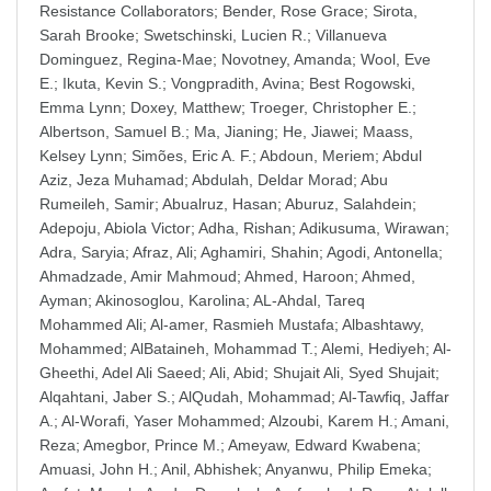
Resistance Collaborators
;
Bender, Rose Grace
;
Sirota,
Sarah Brooke
;
Swetschinski, Lucien R.
;
Villanueva
Dominguez, Regina-Mae
;
Novotney, Amanda
;
Wool, Eve
E.
;
Ikuta, Kevin S.
;
Vongpradith, Avina
;
Best Rogowski,
Emma Lynn
;
Doxey, Matthew
;
Troeger, Christopher E.
;
Albertson, Samuel B.
;
Ma, Jianing
;
He, Jiawei
;
Maass,
Kelsey Lynn
;
Simões, Eric A. F.
;
Abdoun, Meriem
;
Abdul
Aziz, Jeza Muhamad
;
Abdulah, Deldar Morad
;
Abu
Rumeileh, Samir
;
Abualruz, Hasan
;
Aburuz, Salahdein
;
Adepoju, Abiola Victor
;
Adha, Rishan
;
Adikusuma, Wirawan
;
Adra, Saryia
;
Afraz, Ali
;
Aghamiri, Shahin
;
Agodi, Antonella
;
Ahmadzade, Amir Mahmoud
;
Ahmed, Haroon
;
Ahmed,
Ayman
;
Akinosoglou, Karolina
;
AL-Ahdal, Tareq
Mohammed Ali
;
Al-amer, Rasmieh Mustafa
;
Albashtawy,
Mohammed
;
AlBataineh, Mohammad T.
;
Alemi, Hediyeh
;
Al-
Gheethi, Adel Ali Saeed
;
Ali, Abid
;
Shujait Ali, Syed Shujait
;
Alqahtani, Jaber S.
;
AlQudah, Mohammad
;
Al-Tawfiq, Jaffar
A.
;
Al-Worafi, Yaser Mohammed
;
Alzoubi, Karem H.
;
Amani,
Reza
;
Amegbor, Prince M.
;
Ameyaw, Edward Kwabena
;
Amuasi, John H.
;
Anil, Abhishek
;
Anyanwu, Philip Emeka
;