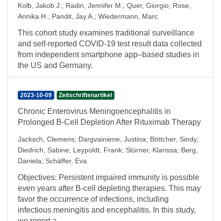
Kolb, Jakob J.
;
Radin, Jennifer M.
;
Quer, Giorgio
;
Rose,
Annika H.
;
Pandit, Jay A.
;
Wiedermann, Marc
This cohort study examines traditional surveillance
and self-reported COVID-19 test result data collected
from independent smartphone app–based studies in
the US and Germany.
2023-10-09
Zeitschriftenartikel
Chronic Enterovirus Meningoencephalitis in
Prolonged B-Cell Depletion After Rituximab Therapy
Jacksch, Clemens
;
Dargvainiene, Justina
;
Böttcher, Sindy
;
Diedrich, Sabine
;
Leypoldt, Frank
;
Stürner, Klarissa
;
Berg,
Daniela
;
Schäffer, Eva
Objectives: Persistent impaired immunity is possible
even years after B-cell depleting therapies. This may
favor the occurrence of infections, including
infectious meningitis and encephalitis. In this study,
we report a ...