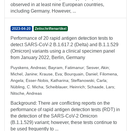
observed in at least nine European countries,
including Germany. However, ...
2023-04-20
Zeitschriftenartikel
Performance of 20 rapid antigen detection tests to
detect SARS-CoV-2 B.1.617.2 (Delta) and B.1.1.529
(Omicron) variants using a clinical specimen panel
from January 2022, Berlin, Germany
Puyskens, Andreas
;
Bayram, Fatimanur
;
Sesver, Akin
;
Michel, Janine
;
Krause, Eva
;
Bourquain, Daniel
;
Filomena,
Angela
;
Esser-Nobis, Katharina
;
Steffanowski, Carla
;
Nübling, C. Micha
;
Scheiblauer, Heinrich
;
Schaade, Lars
;
Nitsche, Andreas
Background: There are conflicting reports on the
performance of rapid antigen detection tests (RDT) in
the detection of the SARS-CoV-2 Omicron
(B.1.1.529) variant; however, these tests continue to
be used frequently to ...