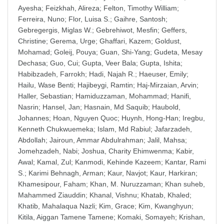
Ayesha
;
Feizkhah, Alireza
;
Felton, Timothy William
;
Ferreira, Nuno
;
Flor, Luisa S.
;
Gaihre, Santosh
;
Gebregergis, Miglas W.
;
Gebrehiwot, Mesfin
;
Geffers,
Christine
;
Gerema, Urge
;
Ghaffari, Kazem
;
Goldust,
Mohamad
;
Goleij, Pouya
;
Guan, Shi-Yang
;
Gudeta, Mesay
Dechasa
;
Guo, Cui
;
Gupta, Veer Bala
;
Gupta, Ishita
;
Habibzadeh, Farrokh
;
Hadi, Najah R.
;
Haeuser, Emily
;
Hailu, Wase Benti
;
Hajibeygi, Ramtin
;
Haj-Mirzaian, Arvin
;
Haller, Sebastian
;
Hamiduzzaman, Mohammad
;
Hanifi,
Nasrin
;
Hansel, Jan
;
Hasnain, Md Saquib
;
Haubold,
Johannes
;
Hoan, Nguyen Quoc
;
Huynh, Hong-Han
;
Iregbu,
Kenneth Chukwuemeka
;
Islam, Md Rabiul
;
Jafarzadeh,
Abdollah
;
Jairoun, Ammar Abdulrahman
;
Jalil, Mahsa
;
Jomehzadeh, Nabi
;
Joshua, Charity Ehimwenma
;
Kabir,
Awal
;
Kamal, Zul
;
Kanmodi, Kehinde Kazeem
;
Kantar, Rami
S.
;
Karimi Behnagh, Arman
;
Kaur, Navjot
;
Kaur, Harkiran
;
Khamesipour, Faham
;
Khan, M. Nuruzzaman
;
Khan suheb,
Mahammed Ziauddin
;
Khanal, Vishnu
;
Khatab, Khaled
;
Khatib, Mahalaqua Nazli
;
Kim, Grace
;
Kim, Kwanghyun
;
Kitila, Aiggan Tamene Tamene
;
Komaki, Somayeh
;
Krishan,