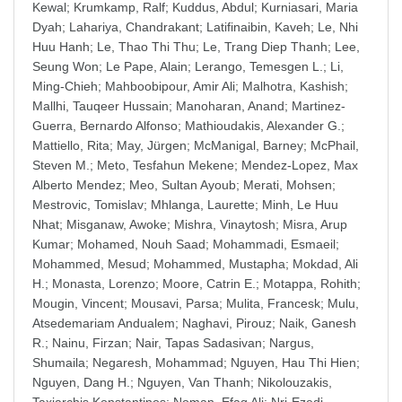
Kewal
;
Krumkamp, Ralf
;
Kuddus, Abdul
;
Kurniasari, Maria
Dyah
;
Lahariya, Chandrakant
;
Latifinaibin, Kaveh
;
Le, Nhi
Huu Hanh
;
Le, Thao Thi Thu
;
Le, Trang Diep Thanh
;
Lee,
Seung Won
;
Le Pape, Alain
;
Lerango, Temesgen L.
;
Li,
Ming-Chieh
;
Mahboobipour, Amir Ali
;
Malhotra, Kashish
;
Mallhi, Tauqeer Hussain
;
Manoharan, Anand
;
Martinez-
Guerra, Bernardo Alfonso
;
Mathioudakis, Alexander G.
;
Mattiello, Rita
;
May, Jürgen
;
McManigal, Barney
;
McPhail,
Steven M.
;
Meto, Tesfahun Mekene
;
Mendez-Lopez, Max
Alberto Mendez
;
Meo, Sultan Ayoub
;
Merati, Mohsen
;
Mestrovic, Tomislav
;
Mhlanga, Laurette
;
Minh, Le Huu
Nhat
;
Misganaw, Awoke
;
Mishra, Vinaytosh
;
Misra, Arup
Kumar
;
Mohamed, Nouh Saad
;
Mohammadi, Esmaeil
;
Mohammed, Mesud
;
Mohammed, Mustapha
;
Mokdad, Ali
H.
;
Monasta, Lorenzo
;
Moore, Catrin E.
;
Motappa, Rohith
;
Mougin, Vincent
;
Mousavi, Parsa
;
Mulita, Francesk
;
Mulu,
Atsedemariam Andualem
;
Naghavi, Pirouz
;
Naik, Ganesh
R.
;
Nainu, Firzan
;
Nair, Tapas Sadasivan
;
Nargus,
Shumaila
;
Negaresh, Mohammad
;
Nguyen, Hau Thi Hien
;
Nguyen, Dang H.
;
Nguyen, Van Thanh
;
Nikolouzakis,