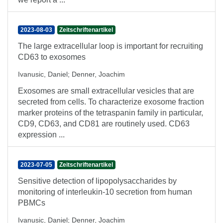
2023-08-03
Zeitschriftenartikel
The large extracellular loop is important for recruiting
CD63 to exosomes
Ivanusic, Daniel
;
Denner, Joachim
Exosomes are small extracellular vesicles that are
secreted from cells. To characterize exosome fraction
marker proteins of the tetraspanin family in particular,
CD9, CD63, and CD81 are routinely used. CD63
expression ...
2023-07-05
Zeitschriftenartikel
Sensitive detection of lipopolysaccharides by
monitoring of interleukin-10 secretion from human
PBMCs
Ivanusic, Daniel
;
Denner, Joachim