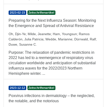
2023-02-15
Zeitschriftenartikel
Preparing for the Next Influenza Season: Monitoring
the Emergence and Spread of Antiviral Resistance
Oh, Djin-Ye
;
Milde, Jeanette
;
Ham, Youngsun
;
Ramos
Calderón, Julia Patricia
;
Wedde, Marianne
;
Dürrwald, Ralf
;
Duwe, Susanne C.
Purpose: The relaxation of pandemic restrictions in
2022 has led to a reemergence of respiratory virus
circulation worldwide and anticipation of substantial
influenza waves for the 2022/2023 Northern
Hemisphere winter. ...
2023-12-12
Zeitschriftenartikel
Poxvirus infections in dermatology – the neglected,
the notable, and the notorious