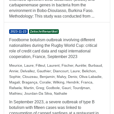
carbapenemase genes in bacteria from the
environment in Bobo-Dioulasso, Burkina Faso.
Methodology: This study was conducted from ...
2023-11-23
Zeitschriftenartikel
Foodborne botulism outbreak involving different
nationalities during the Rugby World Cup: critical
role of credit card data and rapid international
cooperation, France, September 2023
Meurice, Laure
;
Filleul, Laurent
;
Fischer, Aurélie
;
Burbaud,
Annie
;
Delvallez, Gauthier
;
Diancourt, Laure
;
Belichon,
Sophie
;
Clouzeau, Benjamin
;
Malvy, Denis
;
Oliva-Labadie,
Magali
;
Bragança, Coralie
;
Wilking, Hendrik
;
Franca,
Rafaela
;
Martin, Greg
;
Godbole, Gauri
;
Tourdjman,
Mathieu
;
Jourdan-Da Silva, Nathalie
In September 2023, a severe outbreak of type B
botulism with fifteen cases was linked to
consumption of canned sardines at a restaurant in