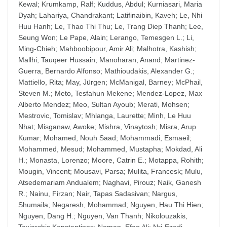
Kewal
;
Krumkamp, Ralf
;
Kuddus, Abdul
;
Kurniasari, Maria
Dyah
;
Lahariya, Chandrakant
;
Latifinaibin, Kaveh
;
Le, Nhi
Huu Hanh
;
Le, Thao Thi Thu
;
Le, Trang Diep Thanh
;
Lee,
Seung Won
;
Le Pape, Alain
;
Lerango, Temesgen L.
;
Li,
Ming-Chieh
;
Mahboobipour, Amir Ali
;
Malhotra, Kashish
;
Mallhi, Tauqeer Hussain
;
Manoharan, Anand
;
Martinez-
Guerra, Bernardo Alfonso
;
Mathioudakis, Alexander G.
;
Mattiello, Rita
;
May, Jürgen
;
McManigal, Barney
;
McPhail,
Steven M.
;
Meto, Tesfahun Mekene
;
Mendez-Lopez, Max
Alberto Mendez
;
Meo, Sultan Ayoub
;
Merati, Mohsen
;
Mestrovic, Tomislav
;
Mhlanga, Laurette
;
Minh, Le Huu
Nhat
;
Misganaw, Awoke
;
Mishra, Vinaytosh
;
Misra, Arup
Kumar
;
Mohamed, Nouh Saad
;
Mohammadi, Esmaeil
;
Mohammed, Mesud
;
Mohammed, Mustapha
;
Mokdad, Ali
H.
;
Monasta, Lorenzo
;
Moore, Catrin E.
;
Motappa, Rohith
;
Mougin, Vincent
;
Mousavi, Parsa
;
Mulita, Francesk
;
Mulu,
Atsedemariam Andualem
;
Naghavi, Pirouz
;
Naik, Ganesh
R.
;
Nainu, Firzan
;
Nair, Tapas Sadasivan
;
Nargus,
Shumaila
;
Negaresh, Mohammad
;
Nguyen, Hau Thi Hien
;
Nguyen, Dang H.
;
Nguyen, Van Thanh
;
Nikolouzakis,