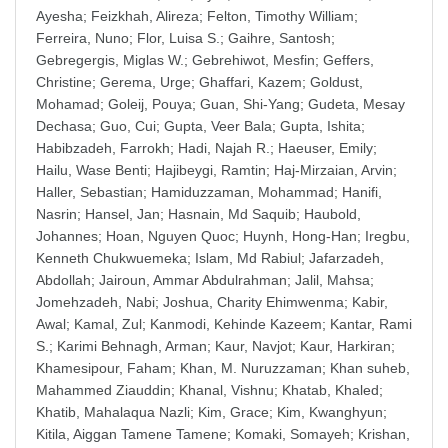
Ayesha
;
Feizkhah, Alireza
;
Felton, Timothy William
;
Ferreira, Nuno
;
Flor, Luisa S.
;
Gaihre, Santosh
;
Gebregergis, Miglas W.
;
Gebrehiwot, Mesfin
;
Geffers,
Christine
;
Gerema, Urge
;
Ghaffari, Kazem
;
Goldust,
Mohamad
;
Goleij, Pouya
;
Guan, Shi-Yang
;
Gudeta, Mesay
Dechasa
;
Guo, Cui
;
Gupta, Veer Bala
;
Gupta, Ishita
;
Habibzadeh, Farrokh
;
Hadi, Najah R.
;
Haeuser, Emily
;
Hailu, Wase Benti
;
Hajibeygi, Ramtin
;
Haj-Mirzaian, Arvin
;
Haller, Sebastian
;
Hamiduzzaman, Mohammad
;
Hanifi,
Nasrin
;
Hansel, Jan
;
Hasnain, Md Saquib
;
Haubold,
Johannes
;
Hoan, Nguyen Quoc
;
Huynh, Hong-Han
;
Iregbu,
Kenneth Chukwuemeka
;
Islam, Md Rabiul
;
Jafarzadeh,
Abdollah
;
Jairoun, Ammar Abdulrahman
;
Jalil, Mahsa
;
Jomehzadeh, Nabi
;
Joshua, Charity Ehimwenma
;
Kabir,
Awal
;
Kamal, Zul
;
Kanmodi, Kehinde Kazeem
;
Kantar, Rami
S.
;
Karimi Behnagh, Arman
;
Kaur, Navjot
;
Kaur, Harkiran
;
Khamesipour, Faham
;
Khan, M. Nuruzzaman
;
Khan suheb,
Mahammed Ziauddin
;
Khanal, Vishnu
;
Khatab, Khaled
;
Khatib, Mahalaqua Nazli
;
Kim, Grace
;
Kim, Kwanghyun
;
Kitila, Aiggan Tamene Tamene
;
Komaki, Somayeh
;
Krishan,