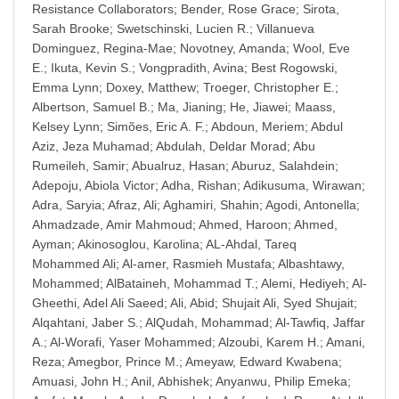
Resistance Collaborators
;
Bender, Rose Grace
;
Sirota,
Sarah Brooke
;
Swetschinski, Lucien R.
;
Villanueva
Dominguez, Regina-Mae
;
Novotney, Amanda
;
Wool, Eve
E.
;
Ikuta, Kevin S.
;
Vongpradith, Avina
;
Best Rogowski,
Emma Lynn
;
Doxey, Matthew
;
Troeger, Christopher E.
;
Albertson, Samuel B.
;
Ma, Jianing
;
He, Jiawei
;
Maass,
Kelsey Lynn
;
Simões, Eric A. F.
;
Abdoun, Meriem
;
Abdul
Aziz, Jeza Muhamad
;
Abdulah, Deldar Morad
;
Abu
Rumeileh, Samir
;
Abualruz, Hasan
;
Aburuz, Salahdein
;
Adepoju, Abiola Victor
;
Adha, Rishan
;
Adikusuma, Wirawan
;
Adra, Saryia
;
Afraz, Ali
;
Aghamiri, Shahin
;
Agodi, Antonella
;
Ahmadzade, Amir Mahmoud
;
Ahmed, Haroon
;
Ahmed,
Ayman
;
Akinosoglou, Karolina
;
AL-Ahdal, Tareq
Mohammed Ali
;
Al-amer, Rasmieh Mustafa
;
Albashtawy,
Mohammed
;
AlBataineh, Mohammad T.
;
Alemi, Hediyeh
;
Al-
Gheethi, Adel Ali Saeed
;
Ali, Abid
;
Shujait Ali, Syed Shujait
;
Alqahtani, Jaber S.
;
AlQudah, Mohammad
;
Al-Tawfiq, Jaffar
A.
;
Al-Worafi, Yaser Mohammed
;
Alzoubi, Karem H.
;
Amani,
Reza
;
Amegbor, Prince M.
;
Ameyaw, Edward Kwabena
;
Amuasi, John H.
;
Anil, Abhishek
;
Anyanwu, Philip Emeka
;