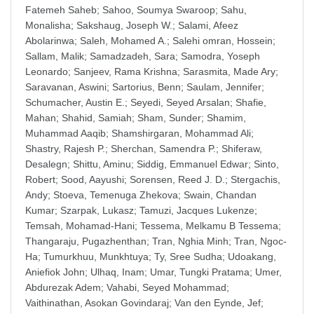
Fatemeh Saheb
;
Sahoo, Soumya Swaroop
;
Sahu,
Monalisha
;
Sakshaug, Joseph W.
;
Salami, Afeez
Abolarinwa
;
Saleh, Mohamed A.
;
Salehi omran, Hossein
;
Sallam, Malik
;
Samadzadeh, Sara
;
Samodra, Yoseph
Leonardo
;
Sanjeev, Rama Krishna
;
Sarasmita, Made Ary
;
Saravanan, Aswini
;
Sartorius, Benn
;
Saulam, Jennifer
;
Schumacher, Austin E.
;
Seyedi, Seyed Arsalan
;
Shafie,
Mahan
;
Shahid, Samiah
;
Sham, Sunder
;
Shamim,
Muhammad Aaqib
;
Shamshirgaran, Mohammad Ali
;
Shastry, Rajesh P.
;
Sherchan, Samendra P.
;
Shiferaw,
Desalegn
;
Shittu, Aminu
;
Siddig, Emmanuel Edwar
;
Sinto,
Robert
;
Sood, Aayushi
;
Sorensen, Reed J. D.
;
Stergachis,
Andy
;
Stoeva, Temenuga Zhekova
;
Swain, Chandan
Kumar
;
Szarpak, Lukasz
;
Tamuzi, Jacques Lukenze
;
Temsah, Mohamad-Hani
;
Tessema, Melkamu B Tessema
;
Thangaraju, Pugazhenthan
;
Tran, Nghia Minh
;
Tran, Ngoc-
Ha
;
Tumurkhuu, Munkhtuya
;
Ty, Sree Sudha
;
Udoakang,
Aniefiok John
;
Ulhaq, Inam
;
Umar, Tungki Pratama
;
Umer,
Abdurezak Adem
;
Vahabi, Seyed Mohammad
;
Vaithinathan, Asokan Govindaraj
;
Van den Eynde, Jef
;