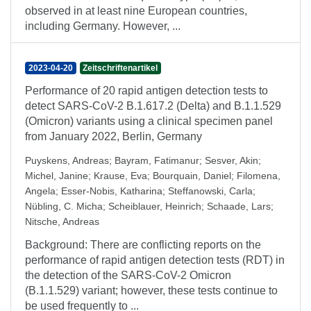
observed in at least nine European countries,
including Germany. However, ...
2023-04-20
Zeitschriftenartikel
Performance of 20 rapid antigen detection tests to
detect SARS-CoV-2 B.1.617.2 (Delta) and B.1.1.529
(Omicron) variants using a clinical specimen panel
from January 2022, Berlin, Germany
Puyskens, Andreas
;
Bayram, Fatimanur
;
Sesver, Akin
;
Michel, Janine
;
Krause, Eva
;
Bourquain, Daniel
;
Filomena,
Angela
;
Esser-Nobis, Katharina
;
Steffanowski, Carla
;
Nübling, C. Micha
;
Scheiblauer, Heinrich
;
Schaade, Lars
;
Nitsche, Andreas
Background: There are conflicting reports on the
performance of rapid antigen detection tests (RDT) in
the detection of the SARS-CoV-2 Omicron
(B.1.1.529) variant; however, these tests continue to
be used frequently to ...