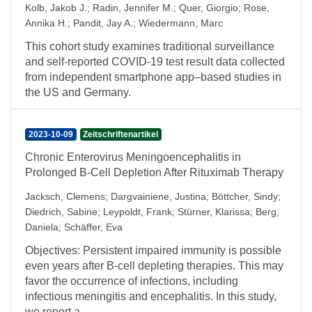
Kolb, Jakob J.
;
Radin, Jennifer M.
;
Quer, Giorgio
;
Rose,
Annika H.
;
Pandit, Jay A.
;
Wiedermann, Marc
This cohort study examines traditional surveillance
and self-reported COVID-19 test result data collected
from independent smartphone app–based studies in
the US and Germany.
2023-10-09
Zeitschriftenartikel
Chronic Enterovirus Meningoencephalitis in
Prolonged B-Cell Depletion After Rituximab Therapy
Jacksch, Clemens
;
Dargvainiene, Justina
;
Böttcher, Sindy
;
Diedrich, Sabine
;
Leypoldt, Frank
;
Stürner, Klarissa
;
Berg,
Daniela
;
Schäffer, Eva
Objectives: Persistent impaired immunity is possible
even years after B-cell depleting therapies. This may
favor the occurrence of infections, including
infectious meningitis and encephalitis. In this study,
we report a ...