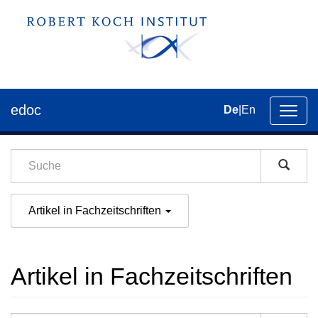
edoc
De
|
En
Umsch
der
Navig
Artikel in Fachzeitschriften
Artikel in Fachzeitschriften