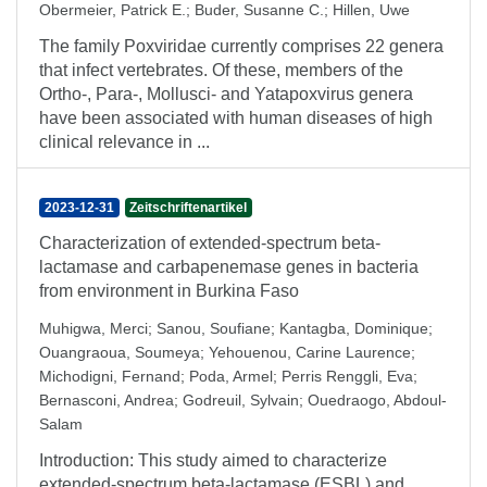
Obermeier, Patrick E.
;
Buder, Susanne C.
;
Hillen, Uwe
The family Poxviridae currently comprises 22 genera
that infect vertebrates. Of these, members of the
Ortho-, Para-, Mollusci- and Yatapoxvirus genera
have been associated with human diseases of high
clinical relevance in ...
2023-12-31
Zeitschriftenartikel
Characterization of extended-spectrum beta-
lactamase and carbapenemase genes in bacteria
from environment in Burkina Faso
Muhigwa, Merci
;
Sanou, Soufiane
;
Kantagba, Dominique
;
Ouangraoua, Soumeya
;
Yehouenou, Carine Laurence
;
Michodigni, Fernand
;
Poda, Armel
;
Perris Renggli, Eva
;
Bernasconi, Andrea
;
Godreuil, Sylvain
;
Ouedraogo, Abdoul-
Salam
Introduction: This study aimed to characterize
extended-spectrum beta-lactamase (ESBL) and