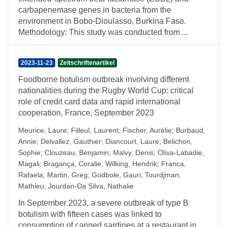
carbapenemase genes in bacteria from the
environment in Bobo-Dioulasso, Burkina Faso.
Methodology: This study was conducted from ...
2023-11-23
Zeitschriftenartikel
Foodborne botulism outbreak involving different
nationalities during the Rugby World Cup: critical
role of credit card data and rapid international
cooperation, France, September 2023
Meurice, Laure
;
Filleul, Laurent
;
Fischer, Aurélie
;
Burbaud,
Annie
;
Delvallez, Gauthier
;
Diancourt, Laure
;
Belichon,
Sophie
;
Clouzeau, Benjamin
;
Malvy, Denis
;
Oliva-Labadie,
Magali
;
Bragança, Coralie
;
Wilking, Hendrik
;
Franca,
Rafaela
;
Martin, Greg
;
Godbole, Gauri
;
Tourdjman,
Mathieu
;
Jourdan-Da Silva, Nathalie
In September 2023, a severe outbreak of type B
botulism with fifteen cases was linked to
consumption of canned sardines at a restaurant in