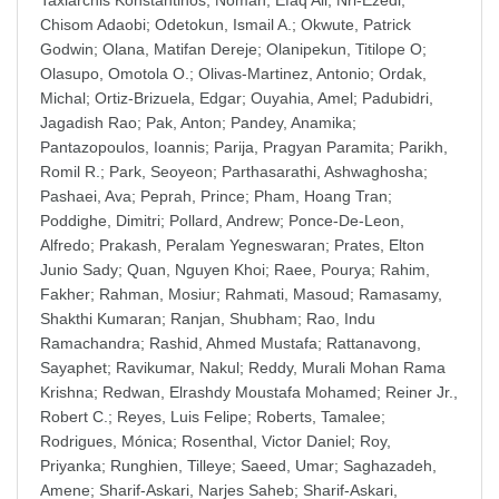
Taxiarchis Konstantinos
;
Noman, Efaq Ali
;
Nri-Ezedi,
Chisom Adaobi
;
Odetokun, Ismail A.
;
Okwute, Patrick
Godwin
;
Olana, Matifan Dereje
;
Olanipekun, Titilope O
;
Olasupo, Omotola O.
;
Olivas-Martinez, Antonio
;
Ordak,
Michal
;
Ortiz-Brizuela, Edgar
;
Ouyahia, Amel
;
Padubidri,
Jagadish Rao
;
Pak, Anton
;
Pandey, Anamika
;
Pantazopoulos, Ioannis
;
Parija, Pragyan Paramita
;
Parikh,
Romil R.
;
Park, Seoyeon
;
Parthasarathi, Ashwaghosha
;
Pashaei, Ava
;
Peprah, Prince
;
Pham, Hoang Tran
;
Poddighe, Dimitri
;
Pollard, Andrew
;
Ponce-De-Leon,
Alfredo
;
Prakash, Peralam Yegneswaran
;
Prates, Elton
Junio Sady
;
Quan, Nguyen Khoi
;
Raee, Pourya
;
Rahim,
Fakher
;
Rahman, Mosiur
;
Rahmati, Masoud
;
Ramasamy,
Shakthi Kumaran
;
Ranjan, Shubham
;
Rao, Indu
Ramachandra
;
Rashid, Ahmed Mustafa
;
Rattanavong,
Sayaphet
;
Ravikumar, Nakul
;
Reddy, Murali Mohan Rama
Krishna
;
Redwan, Elrashdy Moustafa Mohamed
;
Reiner Jr.,
Robert C.
;
Reyes, Luis Felipe
;
Roberts, Tamalee
;
Rodrigues, Mónica
;
Rosenthal, Victor Daniel
;
Roy,
Priyanka
;
Runghien, Tilleye
;
Saeed, Umar
;
Saghazadeh,
Amene
;
Sharif-Askari, Narjes Saheb
;
Sharif-Askari,