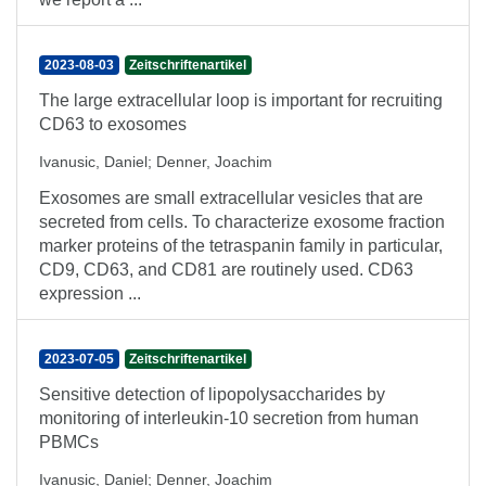
2023-08-03
Zeitschriftenartikel
The large extracellular loop is important for recruiting
CD63 to exosomes
Ivanusic, Daniel
;
Denner, Joachim
Exosomes are small extracellular vesicles that are
secreted from cells. To characterize exosome fraction
marker proteins of the tetraspanin family in particular,
CD9, CD63, and CD81 are routinely used. CD63
expression ...
2023-07-05
Zeitschriftenartikel
Sensitive detection of lipopolysaccharides by
monitoring of interleukin-10 secretion from human
PBMCs
Ivanusic, Daniel
;
Denner, Joachim