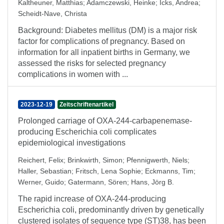
Kaltheuner, Matthias
;
Adamczewski, Heinke
;
Icks, Andrea
;
Scheidt-Nave, Christa
Background: Diabetes mellitus (DM) is a major risk
factor for complications of pregnancy. Based on
information for all inpatient births in Germany, we
assessed the risks for selected pregnancy
complications in women with ...
2023-12-19
Zeitschriftenartikel
Prolonged carriage of OXA-244-carbapenemase-
producing Escherichia coli complicates
epidemiological investigations
Reichert, Felix
;
Brinkwirth, Simon
;
Pfennigwerth, Niels
;
Haller, Sebastian
;
Fritsch, Lena Sophie
;
Eckmanns, Tim
;
Werner, Guido
;
Gatermann, Sören
;
Hans, Jörg B.
The rapid increase of OXA-244-producing
Escherichia coli, predominantly driven by genetically
clustered isolates of sequence type (ST)38, has been