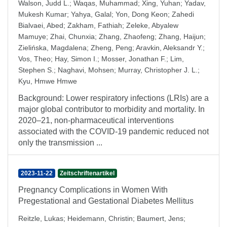
Walson, Judd L.
;
Waqas, Muhammad
;
Xing, Yuhan
;
Yadav,
Mukesh Kumar
;
Yahya, Galal
;
Yon, Dong Keon
;
Zahedi
Bialvaei, Abed
;
Zakham, Fathiah
;
Zeleke, Abyalew
Mamuye
;
Zhai, Chunxia
;
Zhang, Zhaofeng
;
Zhang, Haijun
;
Zielińska, Magdalena
;
Zheng, Peng
;
Aravkin, Aleksandr Y.
;
Vos, Theo
;
Hay, Simon I.
;
Mosser, Jonathan F.
;
Lim,
Stephen S.
;
Naghavi, Mohsen
;
Murray, Christopher J. L.
;
Kyu, Hmwe Hmwe
Background: Lower respiratory infections (LRIs) are a
major global contributor to morbidity and mortality. In
2020–21, non-pharmaceutical interventions
associated with the COVID-19 pandemic reduced not
only the transmission ...
2023-11-22
Zeitschriftenartikel
Pregnancy Complications in Women With
Pregestational and Gestational Diabetes Mellitus
Reitzle, Lukas
;
Heidemann, Christin
;
Baumert, Jens
;