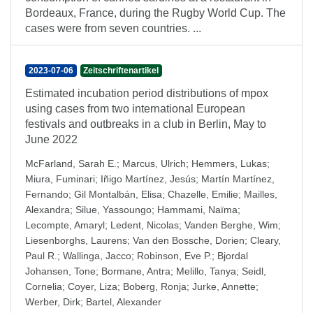
Bordeaux, France, during the Rugby World Cup. The
cases were from seven countries. ...
2023-07-06
Zeitschriftenartikel
Estimated incubation period distributions of mpox
using cases from two international European
festivals and outbreaks in a club in Berlin, May to
June 2022
McFarland, Sarah E.
;
Marcus, Ulrich
;
Hemmers, Lukas
;
Miura, Fuminari
;
Iñigo Martínez, Jesús
;
Martín Martínez,
Fernando
;
Gil Montalbán, Elisa
;
Chazelle, Emilie
;
Mailles,
Alexandra
;
Silue, Yassoungo
;
Hammami, Naïma
;
Lecompte, Amaryl
;
Ledent, Nicolas
;
Vanden Berghe, Wim
;
Liesenborghs, Laurens
;
Van den Bossche, Dorien
;
Cleary,
Paul R.
;
Wallinga, Jacco
;
Robinson, Eve P.
;
Bjordal
Johansen, Tone
;
Bormane, Antra
;
Melillo, Tanya
;
Seidl,
Cornelia
;
Coyer, Liza
;
Boberg, Ronja
;
Jurke, Annette
;
Werber, Dirk
;
Bartel, Alexander