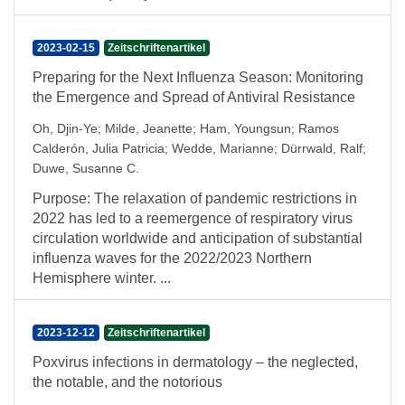
2023-02-15
Zeitschriftenartikel
Preparing for the Next Influenza Season: Monitoring
the Emergence and Spread of Antiviral Resistance
Oh, Djin-Ye
;
Milde, Jeanette
;
Ham, Youngsun
;
Ramos
Calderón, Julia Patricia
;
Wedde, Marianne
;
Dürrwald, Ralf
;
Duwe, Susanne C.
Purpose: The relaxation of pandemic restrictions in
2022 has led to a reemergence of respiratory virus
circulation worldwide and anticipation of substantial
influenza waves for the 2022/2023 Northern
Hemisphere winter. ...
2023-12-12
Zeitschriftenartikel
Poxvirus infections in dermatology – the neglected,
the notable, and the notorious