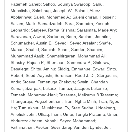
Fatemeh Saheb
;
Sahoo, Soumya Swaroop
;
Sahu,
Monalisha
;
Sakshaug, Joseph W.
;
Salami, Afeez
Abolarinwa
;
Saleh, Mohamed A.
;
Salehi omran, Hossein
;
Sallam, Malik
;
Samadzadeh, Sara
;
Samodra, Yoseph
Leonardo
;
Sanjeev, Rama Krishna
;
Sarasmita, Made Ary
;
Saravanan, Aswini
;
Sartorius, Benn
;
Saulam, Jennifer
;
Schumacher, Austin E.
;
Seyedi, Seyed Arsalan
;
Shafie,
Mahan
;
Shahid, Samiah
;
Sham, Sunder
;
Shamim,
Muhammad Aaqib
;
Shamshirgaran, Mohammad Ali
;
Shastry, Rajesh P.
;
Sherchan, Samendra P.
;
Shiferaw,
Desalegn
;
Shittu, Aminu
;
Siddig, Emmanuel Edwar
;
Sinto,
Robert
;
Sood, Aayushi
;
Sorensen, Reed J. D.
;
Stergachis,
Andy
;
Stoeva, Temenuga Zhekova
;
Swain, Chandan
Kumar
;
Szarpak, Lukasz
;
Tamuzi, Jacques Lukenze
;
Temsah, Mohamad-Hani
;
Tessema, Melkamu B Tessema
;
Thangaraju, Pugazhenthan
;
Tran, Nghia Minh
;
Tran, Ngoc-
Ha
;
Tumurkhuu, Munkhtuya
;
Ty, Sree Sudha
;
Udoakang,
Aniefiok John
;
Ulhaq, Inam
;
Umar, Tungki Pratama
;
Umer,
Abdurezak Adem
;
Vahabi, Seyed Mohammad
;
Vaithinathan, Asokan Govindaraj
;
Van den Eynde, Jef
;