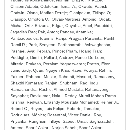
Taxiarchis Konstantinos
;
Noman, Efaq Ali
;
Nri-Ezedi,
Chisom Adaobi
;
Odetokun, Ismail A.
;
Okwute, Patrick
Godwin
;
Olana, Matifan Dereje
;
Olanipekun, Titilope O
;
Olasupo, Omotola O.
;
Olivas-Martinez, Antonio
;
Ordak,
Michal
;
Ortiz-Brizuela, Edgar
;
Ouyahia, Amel
;
Padubidri,
Jagadish Rao
;
Pak, Anton
;
Pandey, Anamika
;
Pantazopoulos, Ioannis
;
Parija, Pragyan Paramita
;
Parikh,
Romil R.
;
Park, Seoyeon
;
Parthasarathi, Ashwaghosha
;
Pashaei, Ava
;
Peprah, Prince
;
Pham, Hoang Tran
;
Poddighe, Dimitri
;
Pollard, Andrew
;
Ponce-De-Leon,
Alfredo
;
Prakash, Peralam Yegneswaran
;
Prates, Elton
Junio Sady
;
Quan, Nguyen Khoi
;
Raee, Pourya
;
Rahim,
Fakher
;
Rahman, Mosiur
;
Rahmati, Masoud
;
Ramasamy,
Shakthi Kumaran
;
Ranjan, Shubham
;
Rao, Indu
Ramachandra
;
Rashid, Ahmed Mustafa
;
Rattanavong,
Sayaphet
;
Ravikumar, Nakul
;
Reddy, Murali Mohan Rama
Krishna
;
Redwan, Elrashdy Moustafa Mohamed
;
Reiner Jr.,
Robert C.
;
Reyes, Luis Felipe
;
Roberts, Tamalee
;
Rodrigues, Mónica
;
Rosenthal, Victor Daniel
;
Roy,
Priyanka
;
Runghien, Tilleye
;
Saeed, Umar
;
Saghazadeh,
Amene
;
Sharif-Askari, Narjes Saheb
;
Sharif-Askari,