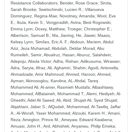
Resistance Collaborators
;
Bender, Rose Grace
;
Sirota,
Sarah Brooke
;
Swetschinski, Lucien R.
;
Villanueva
Dominguez, Regina-Mae
;
Novotney, Amanda
;
Wool, Eve
E.
;
Ikuta, Kevin S.
;
Vongpradith, Avina
;
Best Rogowski,
Emma Lynn
;
Doxey, Matthew
;
Troeger, Christopher E.
;
Albertson, Samuel B.
;
Ma, Jianing
;
He, Jiawei
;
Maass,
Kelsey Lynn
;
Simões, Eric A. F.
;
Abdoun, Meriem
;
Abdul
Aziz, Jeza Muhamad
;
Abdulah, Deldar Morad
;
Abu
Rumeileh, Samir
;
Abualruz, Hasan
;
Aburuz, Salahdein
;
Adepoju, Abiola Victor
;
Adha, Rishan
;
Adikusuma, Wirawan
;
Adra, Saryia
;
Afraz, Ali
;
Aghamiri, Shahin
;
Agodi, Antonella
;
Ahmadzade, Amir Mahmoud
;
Ahmed, Haroon
;
Ahmed,
Ayman
;
Akinosoglou, Karolina
;
AL-Ahdal, Tareq
Mohammed Ali
;
Al-amer, Rasmieh Mustafa
;
Albashtawy,
Mohammed
;
AlBataineh, Mohammad T.
;
Alemi, Hediyeh
;
Al-
Gheethi, Adel Ali Saeed
;
Ali, Abid
;
Shujait Ali, Syed Shujait
;
Alqahtani, Jaber S.
;
AlQudah, Mohammad
;
Al-Tawfiq, Jaffar
A.
;
Al-Worafi, Yaser Mohammed
;
Alzoubi, Karem H.
;
Amani,
Reza
;
Amegbor, Prince M.
;
Ameyaw, Edward Kwabena
;
Amuasi, John H.
;
Anil, Abhishek
;
Anyanwu, Philip Emeka
;