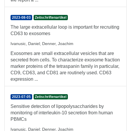
2023-08-03
Zeitschriftenartikel
The large extracellular loop is important for recruiting
CD63 to exosomes
Ivanusic, Daniel
;
Denner, Joachim
Exosomes are small extracellular vesicles that are
secreted from cells. To characterize exosome fraction
marker proteins of the tetraspanin family in particular,
CD9, CD63, and CD81 are routinely used. CD63
expression ...
2023-07-05
Zeitschriftenartikel
Sensitive detection of lipopolysaccharides by
monitoring of interleukin-10 secretion from human
PBMCs
Ivanusic, Daniel
;
Denner, Joachim