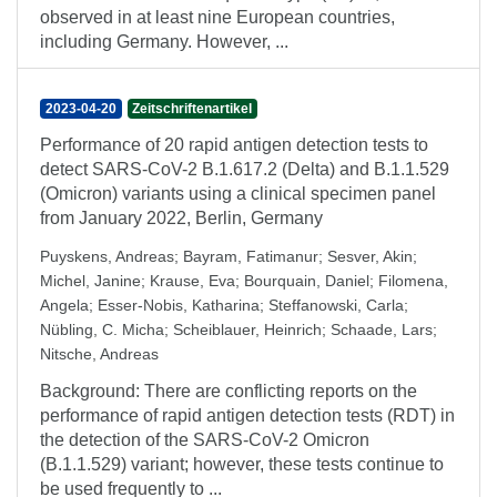
observed in at least nine European countries,
including Germany. However, ...
2023-04-20
Zeitschriftenartikel
Performance of 20 rapid antigen detection tests to
detect SARS-CoV-2 B.1.617.2 (Delta) and B.1.1.529
(Omicron) variants using a clinical specimen panel
from January 2022, Berlin, Germany
Puyskens, Andreas
;
Bayram, Fatimanur
;
Sesver, Akin
;
Michel, Janine
;
Krause, Eva
;
Bourquain, Daniel
;
Filomena,
Angela
;
Esser-Nobis, Katharina
;
Steffanowski, Carla
;
Nübling, C. Micha
;
Scheiblauer, Heinrich
;
Schaade, Lars
;
Nitsche, Andreas
Background: There are conflicting reports on the
performance of rapid antigen detection tests (RDT) in
the detection of the SARS-CoV-2 Omicron
(B.1.1.529) variant; however, these tests continue to
be used frequently to ...