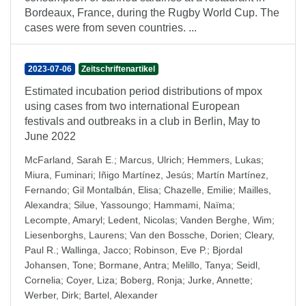
Bordeaux, France, during the Rugby World Cup. The
cases were from seven countries. ...
2023-07-06
Zeitschriftenartikel
Estimated incubation period distributions of mpox
using cases from two international European
festivals and outbreaks in a club in Berlin, May to
June 2022
McFarland, Sarah E.
;
Marcus, Ulrich
;
Hemmers, Lukas
;
Miura, Fuminari
;
Iñigo Martínez, Jesús
;
Martín Martínez,
Fernando
;
Gil Montalbán, Elisa
;
Chazelle, Emilie
;
Mailles,
Alexandra
;
Silue, Yassoungo
;
Hammami, Naïma
;
Lecompte, Amaryl
;
Ledent, Nicolas
;
Vanden Berghe, Wim
;
Liesenborghs, Laurens
;
Van den Bossche, Dorien
;
Cleary,
Paul R.
;
Wallinga, Jacco
;
Robinson, Eve P.
;
Bjordal
Johansen, Tone
;
Bormane, Antra
;
Melillo, Tanya
;
Seidl,
Cornelia
;
Coyer, Liza
;
Boberg, Ronja
;
Jurke, Annette
;
Werber, Dirk
;
Bartel, Alexander