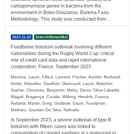
carbapenemase genes in bacteria from the
environment in Bobo-Dioulasso, Burkina Faso.
Methodology: This study was conducted from ...
2023-11-23
Zeitschriftenartikel
Foodborne botulism outbreak involving different
nationalities during the Rugby World Cup: critical
role of credit card data and rapid international
cooperation, France, September 2023
Meurice, Laure
;
Filleul, Laurent
;
Fischer, Aurélie
;
Burbaud,
Annie
;
Delvallez, Gauthier
;
Diancourt, Laure
;
Belichon,
Sophie
;
Clouzeau, Benjamin
;
Malvy, Denis
;
Oliva-Labadie,
Magali
;
Bragança, Coralie
;
Wilking, Hendrik
;
Franca,
Rafaela
;
Martin, Greg
;
Godbole, Gauri
;
Tourdjman,
Mathieu
;
Jourdan-Da Silva, Nathalie
In September 2023, a severe outbreak of type B
botulism with fifteen cases was linked to
consumption of canned sardines at a restaurant in