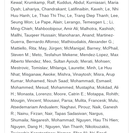
Kewal
;
Krumkamp, Ralf
;
Kuddus, Abdul
;
Kurniasari, Maria
Dyah
;
Lahariya, Chandrakant
;
Latifinaibin, Kaveh
;
Le, Nhi
Huu Hanh
;
Le, Thao Thi Thu
;
Le, Trang Diep Thanh
;
Lee,
Seung Won
;
Le Pape, Alain
;
Lerango, Temesgen L.
;
Li,
Ming-Chieh
;
Mahboobipour, Amir Ali
;
Malhotra, Kashish
;
Mallhi, Tauqeer Hussain
;
Manoharan, Anand
;
Martinez-
Guerra, Bernardo Alfonso
;
Mathioudakis, Alexander G.
;
Mattiello, Rita
;
May, Jürgen
;
McManigal, Barney
;
McPhail,
Steven M.
;
Meto, Tesfahun Mekene
;
Mendez-Lopez, Max
Alberto Mendez
;
Meo, Sultan Ayoub
;
Merati, Mohsen
;
Mestrovic, Tomislav
;
Mhlanga, Laurette
;
Minh, Le Huu
Nhat
;
Misganaw, Awoke
;
Mishra, Vinaytosh
;
Misra, Arup
Kumar
;
Mohamed, Nouh Saad
;
Mohammadi, Esmaeil
;
Mohammed, Mesud
;
Mohammed, Mustapha
;
Mokdad, Ali
H.
;
Monasta, Lorenzo
;
Moore, Catrin E.
;
Motappa, Rohith
;
Mougin, Vincent
;
Mousavi, Parsa
;
Mulita, Francesk
;
Mulu,
Atsedemariam Andualem
;
Naghavi, Pirouz
;
Naik, Ganesh
R.
;
Nainu, Firzan
;
Nair, Tapas Sadasivan
;
Nargus,
Shumaila
;
Negaresh, Mohammad
;
Nguyen, Hau Thi Hien
;
Nguyen, Dang H.
;
Nguyen, Van Thanh
;
Nikolouzakis,