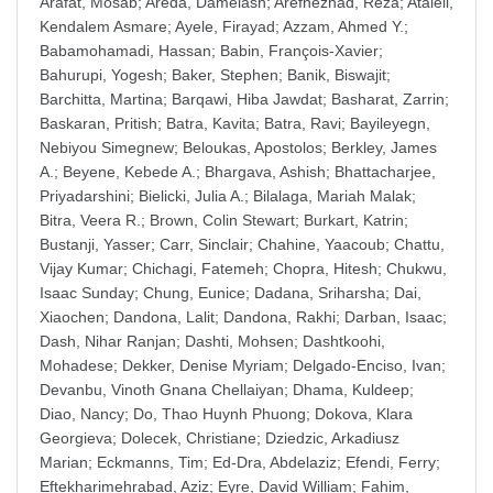
Arafat, Mosab
;
Areda, Damelash
;
Arefnezhad, Reza
;
Atalell,
Kendalem Asmare
;
Ayele, Firayad
;
Azzam, Ahmed Y.
;
Babamohamadi, Hassan
;
Babin, François-Xavier
;
Bahurupi, Yogesh
;
Baker, Stephen
;
Banik, Biswajit
;
Barchitta, Martina
;
Barqawi, Hiba Jawdat
;
Basharat, Zarrin
;
Baskaran, Pritish
;
Batra, Kavita
;
Batra, Ravi
;
Bayileyegn,
Nebiyou Simegnew
;
Beloukas, Apostolos
;
Berkley, James
A.
;
Beyene, Kebede A.
;
Bhargava, Ashish
;
Bhattacharjee,
Priyadarshini
;
Bielicki, Julia A.
;
Bilalaga, Mariah Malak
;
Bitra, Veera R.
;
Brown, Colin Stewart
;
Burkart, Katrin
;
Bustanji, Yasser
;
Carr, Sinclair
;
Chahine, Yaacoub
;
Chattu,
Vijay Kumar
;
Chichagi, Fatemeh
;
Chopra, Hitesh
;
Chukwu,
Isaac Sunday
;
Chung, Eunice
;
Dadana, Sriharsha
;
Dai,
Xiaochen
;
Dandona, Lalit
;
Dandona, Rakhi
;
Darban, Isaac
;
Dash, Nihar Ranjan
;
Dashti, Mohsen
;
Dashtkoohi,
Mohadese
;
Dekker, Denise Myriam
;
Delgado-Enciso, Ivan
;
Devanbu, Vinoth Gnana Chellaiyan
;
Dhama, Kuldeep
;
Diao, Nancy
;
Do, Thao Huynh Phuong
;
Dokova, Klara
Georgieva
;
Dolecek, Christiane
;
Dziedzic, Arkadiusz
Marian
;
Eckmanns, Tim
;
Ed-Dra, Abdelaziz
;
Efendi, Ferry
;
Eftekharimehrabad, Aziz
;
Eyre, David William
;
Fahim,