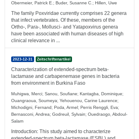
Obermeier, Patrick E.
;
Buder, Susanne C.
;
Hillen, Uwe
The family Poxviridae currently comprises 22 genera
that infect vertebrates. Of these, members of the
Ortho-, Para-, Mollusci- and Yatapoxvirus genera
have been associated with human diseases of high
clinical relevance in ...
2023-12-31
Zeitschriftenartikel
Characterization of extended-spectrum beta-
lactamase and carbapenemase genes in bacteria
from environment in Burkina Faso
Muhigwa, Merci
;
Sanou, Soufiane
;
Kantagba, Dominique
;
Ouangraoua, Soumeya
;
Yehouenou, Carine Laurence
;
Michodigni, Fernand
;
Poda, Armel
;
Perris Renggli, Eva
;
Bernasconi, Andrea
;
Godreuil, Sylvain
;
Ouedraogo, Abdoul-
Salam
Introduction: This study aimed to characterize
extended-spectrum beta-lactamase (ESBL) and