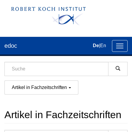
edoc
De
|
En
Umsch
der
Navig
Artikel in Fachzeitschriften
Artikel in Fachzeitschriften