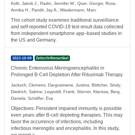
Kolb, Jakob J.
;
Radin, Jennifer M.
;
Quer, Giorgio
;
Rose,
Annika H.
;
Pandit, Jay A.
;
Wiedermann, Marc
This cohort study examines traditional surveillance
and self-reported COVID-19 test result data collected
from independent smartphone app–based studies in
the US and Germany.
2023-10-09
Zeitschriftenartikel
Chronic Enterovirus Meningoencephalitis in
Prolonged B-Cell Depletion After Rituximab Therapy
Jacksch, Clemens
;
Dargvainiene, Justina
;
Böttcher, Sindy
;
Diedrich, Sabine
;
Leypoldt, Frank
;
Stürner, Klarissa
;
Berg,
Daniela
;
Schäffer, Eva
Objectives: Persistent impaired immunity is possible
even years after B-cell depleting therapies. This may
favor the occurrence of infections, including
infectious meningitis and encephalitis. In this study,
we report a ...