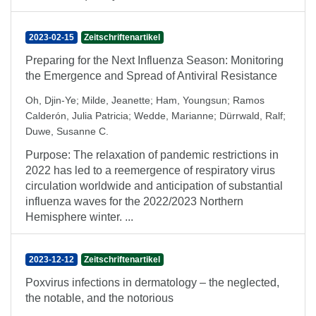
2023-02-15
Zeitschriftenartikel
Preparing for the Next Influenza Season: Monitoring
the Emergence and Spread of Antiviral Resistance
Oh, Djin-Ye
;
Milde, Jeanette
;
Ham, Youngsun
;
Ramos
Calderón, Julia Patricia
;
Wedde, Marianne
;
Dürrwald, Ralf
;
Duwe, Susanne C.
Purpose: The relaxation of pandemic restrictions in
2022 has led to a reemergence of respiratory virus
circulation worldwide and anticipation of substantial
influenza waves for the 2022/2023 Northern
Hemisphere winter. ...
2023-12-12
Zeitschriftenartikel
Poxvirus infections in dermatology – the neglected,
the notable, and the notorious