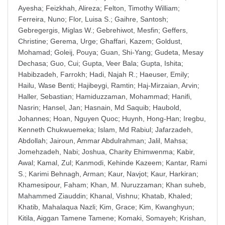
Ayesha
;
Feizkhah, Alireza
;
Felton, Timothy William
;
Ferreira, Nuno
;
Flor, Luisa S.
;
Gaihre, Santosh
;
Gebregergis, Miglas W.
;
Gebrehiwot, Mesfin
;
Geffers,
Christine
;
Gerema, Urge
;
Ghaffari, Kazem
;
Goldust,
Mohamad
;
Goleij, Pouya
;
Guan, Shi-Yang
;
Gudeta, Mesay
Dechasa
;
Guo, Cui
;
Gupta, Veer Bala
;
Gupta, Ishita
;
Habibzadeh, Farrokh
;
Hadi, Najah R.
;
Haeuser, Emily
;
Hailu, Wase Benti
;
Hajibeygi, Ramtin
;
Haj-Mirzaian, Arvin
;
Haller, Sebastian
;
Hamiduzzaman, Mohammad
;
Hanifi,
Nasrin
;
Hansel, Jan
;
Hasnain, Md Saquib
;
Haubold,
Johannes
;
Hoan, Nguyen Quoc
;
Huynh, Hong-Han
;
Iregbu,
Kenneth Chukwuemeka
;
Islam, Md Rabiul
;
Jafarzadeh,
Abdollah
;
Jairoun, Ammar Abdulrahman
;
Jalil, Mahsa
;
Jomehzadeh, Nabi
;
Joshua, Charity Ehimwenma
;
Kabir,
Awal
;
Kamal, Zul
;
Kanmodi, Kehinde Kazeem
;
Kantar, Rami
S.
;
Karimi Behnagh, Arman
;
Kaur, Navjot
;
Kaur, Harkiran
;
Khamesipour, Faham
;
Khan, M. Nuruzzaman
;
Khan suheb,
Mahammed Ziauddin
;
Khanal, Vishnu
;
Khatab, Khaled
;
Khatib, Mahalaqua Nazli
;
Kim, Grace
;
Kim, Kwanghyun
;
Kitila, Aiggan Tamene Tamene
;
Komaki, Somayeh
;
Krishan,