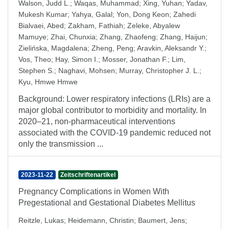
Walson, Judd L.
;
Waqas, Muhammad
;
Xing, Yuhan
;
Yadav,
Mukesh Kumar
;
Yahya, Galal
;
Yon, Dong Keon
;
Zahedi
Bialvaei, Abed
;
Zakham, Fathiah
;
Zeleke, Abyalew
Mamuye
;
Zhai, Chunxia
;
Zhang, Zhaofeng
;
Zhang, Haijun
;
Zielińska, Magdalena
;
Zheng, Peng
;
Aravkin, Aleksandr Y.
;
Vos, Theo
;
Hay, Simon I.
;
Mosser, Jonathan F.
;
Lim,
Stephen S.
;
Naghavi, Mohsen
;
Murray, Christopher J. L.
;
Kyu, Hmwe Hmwe
Background: Lower respiratory infections (LRIs) are a
major global contributor to morbidity and mortality. In
2020–21, non-pharmaceutical interventions
associated with the COVID-19 pandemic reduced not
only the transmission ...
2023-11-22
Zeitschriftenartikel
Pregnancy Complications in Women With
Pregestational and Gestational Diabetes Mellitus
Reitzle, Lukas
;
Heidemann, Christin
;
Baumert, Jens
;