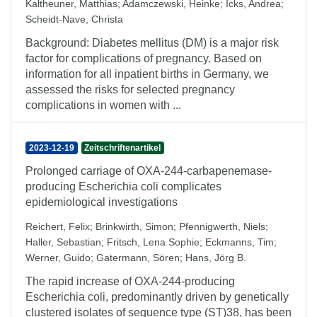
Kaltheuner, Matthias
;
Adamczewski, Heinke
;
Icks, Andrea
;
Scheidt-Nave, Christa
Background: Diabetes mellitus (DM) is a major risk
factor for complications of pregnancy. Based on
information for all inpatient births in Germany, we
assessed the risks for selected pregnancy
complications in women with ...
2023-12-19
Zeitschriftenartikel
Prolonged carriage of OXA-244-carbapenemase-
producing Escherichia coli complicates
epidemiological investigations
Reichert, Felix
;
Brinkwirth, Simon
;
Pfennigwerth, Niels
;
Haller, Sebastian
;
Fritsch, Lena Sophie
;
Eckmanns, Tim
;
Werner, Guido
;
Gatermann, Sören
;
Hans, Jörg B.
The rapid increase of OXA-244-producing
Escherichia coli, predominantly driven by genetically
clustered isolates of sequence type (ST)38, has been