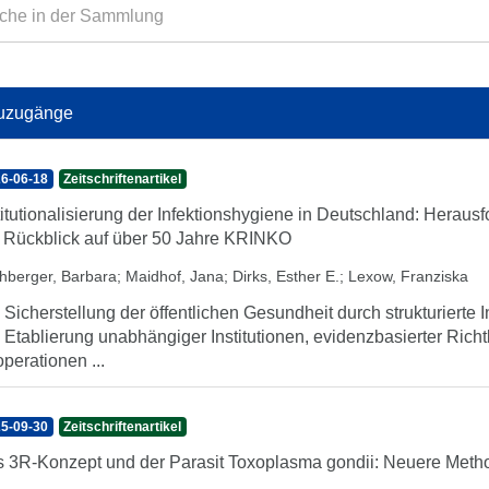
uzugänge
6-06-18
Zeitschriftenartikel
titutionalisierung der Infektionshygiene in Deutschland: Heraus
 Rückblick auf über 50 Jahre KRINKO
hberger, Barbara
;
Maidhof, Jana
;
Dirks, Esther E.
;
Lexow, Franziska
 Sicherstellung der öffentlichen Gesundheit durch strukturierte I
 Etablierung unabhängiger Institutionen, evidenzbasierter Rich
perationen ...
5-09-30
Zeitschriftenartikel
 3R-Konzept und der Parasit Toxoplasma gondii: Neuere Meth