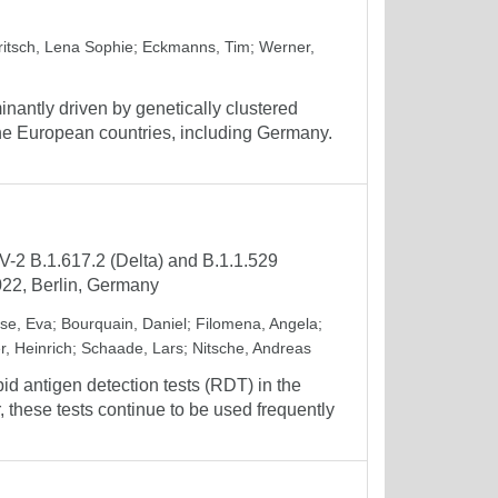
ritsch, Lena Sophie
;
Eckmanns, Tim
;
Werner,
nantly driven by genetically clustered
ine European countries, including Germany.
V-2 B.1.617.2 (Delta) and B.1.1.529
022, Berlin, Germany
se, Eva
;
Bourquain, Daniel
;
Filomena, Angela
;
r, Heinrich
;
Schaade, Lars
;
Nitsche, Andreas
id antigen detection tests (RDT) in the
these tests continue to be used frequently