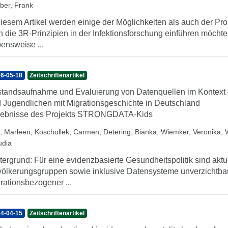
ber, Frank
diesem Artikel werden einige der Möglichkeiten als auch der Pr
 die 3R-Prinzipien in der Infektionsforschung einführen möchte
ensweise ...
6-05-18
Zeitschriftenartikel
tandsaufnahme und Evaluierung von Datenquellen im Kontext 
 Jugendlichen mit Migrationsgeschichte in Deutschland
ebnisse des Projekts STRONGDATA-Kids
, Marleen
;
Koschollek, Carmen
;
Detering, Bianka
;
Wiemker, Veronika
;
udia
tergrund: Für eine evidenzbasierte Gesundheitspolitik sind aktue
ölkerungsgruppen sowie inklusive Datensysteme unverzichtbar. 
rationsbezogener ...
4-04-15
Zeitschriftenartikel