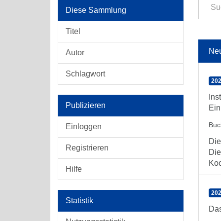
Diese Sammlung
Titel
Ne
Autor
Schlagwort
202
Ins
Publizieren
Ein
Buc
Einloggen
Die
Registrieren
Die
Koo
Hilfe
202
Statistik
Das