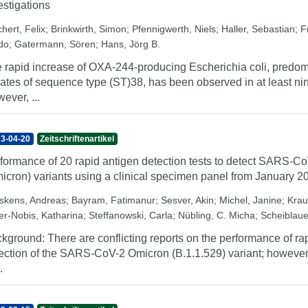
estigations
hert, Felix
;
Brinkwirth, Simon
;
Pfennigwerth, Niels
;
Haller, Sebastian
;
F
do
;
Gatermann, Sören
;
Hans, Jörg B.
 rapid increase of OXA-244-producing Escherichia coli, predomi
lates of sequence type (ST)38, has been observed in at least n
ever, ...
3-04-20
Zeitschriftenartikel
formance of 20 rapid antigen detection tests to detect SARS-Co
icron) variants using a clinical specimen panel from January 2
skens, Andreas
;
Bayram, Fatimanur
;
Sesver, Akin
;
Michel, Janine
;
Krau
er-Nobis, Katharina
;
Steffanowski, Carla
;
Nübling, C. Micha
;
Scheiblaue
kground: There are conflicting reports on the performance of rap
ection of the SARS-CoV-2 Omicron (B.1.1.529) variant; however, 
.