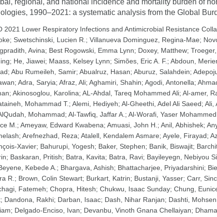
bal, regional, and national incidence and mortality burden of n
iologies, 1990–2021: a systematic analysis from the Global Bu
 2021 Lower Respiratory Infections and Antimicrobial Resistance Coll
oke
;
Swetschinski, Lucien R.
;
Villanueva Dominguez, Regina-Mae
;
Nov
gpradith, Avina
;
Best Rogowski, Emma Lynn
;
Doxey, Matthew
;
Troeger,
ning
;
He, Jiawei
;
Maass, Kelsey Lynn
;
Simões, Eric A. F.
;
Abdoun, Meri
ad
;
Abu Rumeileh, Samir
;
Abualruz, Hasan
;
Aburuz, Salahdein
;
Adepoju
awan
;
Adra, Saryia
;
Afraz, Ali
;
Aghamiri, Shahin
;
Agodi, Antonella
;
Ahmad
man
;
Akinosoglou, Karolina
;
AL-Ahdal, Tareq Mohammed Ali
;
Al-amer, R
ataineh, Mohammad T.
;
Alemi, Hediyeh
;
Al-Gheethi, Adel Ali Saeed
;
Ali,
AlQudah, Mohammad
;
Al-Tawfiq, Jaffar A.
;
Al-Worafi, Yaser Mohammed
nce M.
;
Ameyaw, Edward Kwabena
;
Amuasi, John H.
;
Anil, Abhishek
;
An
elash
;
Arefnezhad, Reza
;
Atalell, Kendalem Asmare
;
Ayele, Firayad
;
A
nçois-Xavier
;
Bahurupi, Yogesh
;
Baker, Stephen
;
Banik, Biswajit
;
Barchi
rin
;
Baskaran, Pritish
;
Batra, Kavita
;
Batra, Ravi
;
Bayileyegn, Nebiyou 
Beyene, Kebede A.
;
Bhargava, Ashish
;
Bhattacharjee, Priyadarshini
;
Bie
ra R.
;
Brown, Colin Stewart
;
Burkart, Katrin
;
Bustanji, Yasser
;
Carr, Sinc
chagi, Fatemeh
;
Chopra, Hitesh
;
Chukwu, Isaac Sunday
;
Chung, Eunic
t
;
Dandona, Rakhi
;
Darban, Isaac
;
Dash, Nihar Ranjan
;
Dashti, Mohsen
iam
;
Delgado-Enciso, Ivan
;
Devanbu, Vinoth Gnana Chellaiyan
;
Dhama