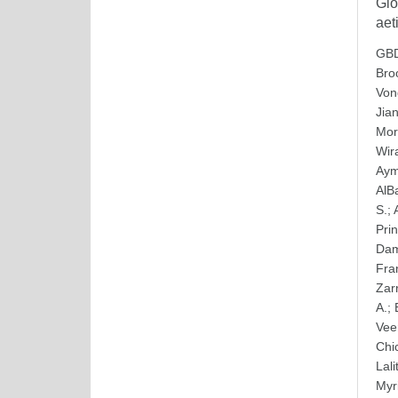
Glo
aet
GBD
Bro
Von
Jia
Mor
Wir
Ay
AlB
S.
;
Pri
Dam
Fra
Zar
A.
;
Vee
Chi
Lali
Myr