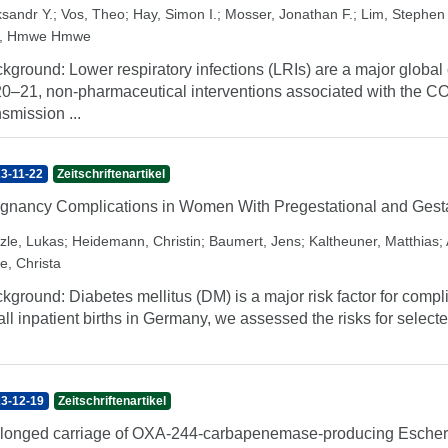
ksandr Y.
;
Vos, Theo
;
Hay, Simon I.
;
Mosser, Jonathan F.
;
Lim, Stephen
, Hmwe Hmwe
kground: Lower respiratory infections (LRIs) are a major global c
0–21, non-pharmaceutical interventions associated with the C
nsmission ...
3-11-22
Zeitschriftenartikel
gnancy Complications in Women With Pregestational and Gestat
tzle, Lukas
;
Heidemann, Christin
;
Baumert, Jens
;
Kaltheuner, Matthias
;
e, Christa
kground: Diabetes mellitus (DM) is a major risk factor for comp
 all inpatient births in Germany, we assessed the risks for sele
3-12-19
Zeitschriftenartikel
longed carriage of OXA-244-carbapenemase-producing Escheric