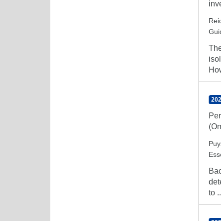
inv
Reic
Gui
The
iso
How
202
Per
(Om
Puy
Ess
Bac
det
to ..