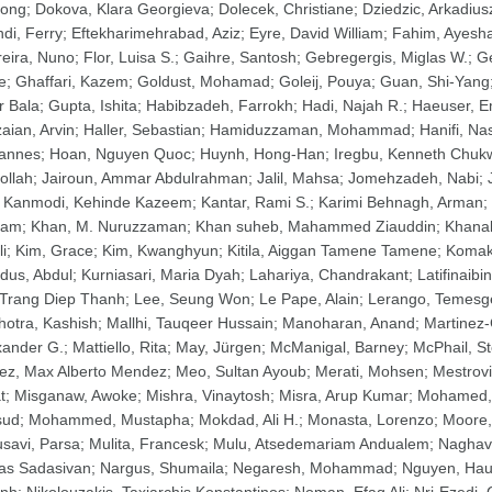
ong
;
Dokova, Klara Georgieva
;
Dolecek, Christiane
;
Dziedzic, Arkadius
ndi, Ferry
;
Eftekharimehrabad, Aziz
;
Eyre, David William
;
Fahim, Ayesh
reira, Nuno
;
Flor, Luisa S.
;
Gaihre, Santosh
;
Gebregergis, Miglas W.
;
Ge
e
;
Ghaffari, Kazem
;
Goldust, Mohamad
;
Goleij, Pouya
;
Guan, Shi-Yang
r Bala
;
Gupta, Ishita
;
Habibzadeh, Farrokh
;
Hadi, Najah R.
;
Haeuser, E
aian, Arvin
;
Haller, Sebastian
;
Hamiduzzaman, Mohammad
;
Hanifi, Na
annes
;
Hoan, Nguyen Quoc
;
Huynh, Hong-Han
;
Iregbu, Kenneth Chu
ollah
;
Jairoun, Ammar Abdulrahman
;
Jalil, Mahsa
;
Jomehzadeh, Nabi
;
;
Kanmodi, Kehinde Kazeem
;
Kantar, Rami S.
;
Karimi Behnagh, Arman
;
ham
;
Khan, M. Nuruzzaman
;
Khan suheb, Mahammed Ziauddin
;
Khanal
i
;
Kim, Grace
;
Kim, Kwanghyun
;
Kitila, Aiggan Tamene Tamene
;
Komak
dus, Abdul
;
Kurniasari, Maria Dyah
;
Lahariya, Chandrakant
;
Latifinaibi
 Trang Diep Thanh
;
Lee, Seung Won
;
Le Pape, Alain
;
Lerango, Temesg
hotra, Kashish
;
Mallhi, Tauqeer Hussain
;
Manoharan, Anand
;
Martinez-
xander G.
;
Mattiello, Rita
;
May, Jürgen
;
McManigal, Barney
;
McPhail, S
ez, Max Alberto Mendez
;
Meo, Sultan Ayoub
;
Merati, Mohsen
;
Mestrovi
t
;
Misganaw, Awoke
;
Mishra, Vinaytosh
;
Misra, Arup Kumar
;
Mohamed,
sud
;
Mohammed, Mustapha
;
Mokdad, Ali H.
;
Monasta, Lorenzo
;
Moore,
savi, Parsa
;
Mulita, Francesk
;
Mulu, Atsedemariam Andualem
;
Naghavi
as Sadasivan
;
Nargus, Shumaila
;
Negaresh, Mohammad
;
Nguyen, Hau