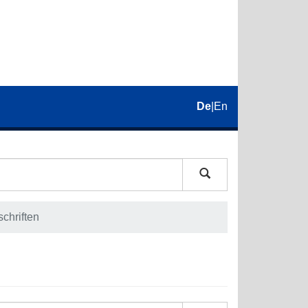
De
|
En
schriften