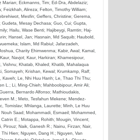
z Marian
;
Eckmanns, Tim
;
Ed-Dra, Abdelaziz
;
a
;
Feizkhah, Alireza
;
Felton, Timothy William
;
brehiwot, Mesfin
;
Geffers, Christine
;
Gerema,
;
Gudeta, Mesay Dechasa
;
Guo, Cui
;
Gupta,
mily
;
Hailu, Wase Benti
;
Hajibeygi, Ramtin
;
Haj-
srin
;
Hansel, Jan
;
Hasnain, Md Saquib
;
Haubold,
kwuemeka
;
Islam, Md Rabiul
;
Jafarzadeh,
Joshua, Charity Ehimwenma
;
Kabir, Awal
;
Kamal,
Kaur, Navjot
;
Kaur, Harkiran
;
Khamesipour,
, Vishnu
;
Khatab, Khaled
;
Khatib, Mahalaqua
i, Somayeh
;
Krishan, Kewal
;
Krumkamp, Ralf
;
n, Kaveh
;
Le, Nhi Huu Hanh
;
Le, Thao Thi Thu
;
en L.
;
Li, Ming-Chieh
;
Mahboobipour, Amir Ali
;
Guerra, Bernardo Alfonso
;
Mathioudakis,
teven M.
;
Meto, Tesfahun Mekene
;
Mendez-
c, Tomislav
;
Mhlanga, Laurette
;
Minh, Le Huu
 Nouh Saad
;
Mohammadi, Esmaeil
;
Mohammed,
 Catrin E.
;
Motappa, Rohith
;
Mougin, Vincent
;
, Pirouz
;
Naik, Ganesh R.
;
Nainu, Firzan
;
Nair,
 Thi Hien
;
Nguyen, Dang H.
;
Nguyen, Van