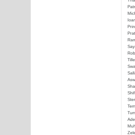
Tha
Pat
Mic
Ioa
Pri
Pra
Ram
Say
Rob
Till
Swa
Sal
Asw
Sha
Shi
Ste
Tem
Tum
Ad
Mu
Zel