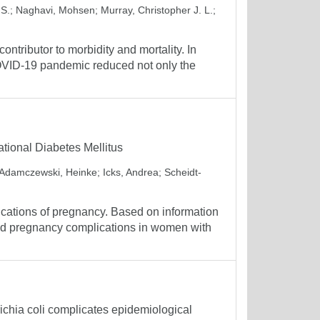
 S.
;
Naghavi, Mohsen
;
Murray, Christopher J. L.
;
ontributor to morbidity and mortality. In
OVID-19 pandemic reduced not only the
ional Diabetes Mellitus
Adamczewski, Heinke
;
Icks, Andrea
;
Scheidt-
lications of pregnancy. Based on information
cted pregnancy complications in women with
hia coli complicates epidemiological