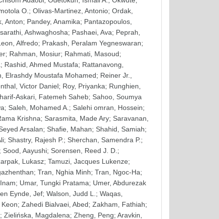
 Chisom Adaobi
;
Odetokun, Ismail A.
;
Okwute,
motola O.
;
Olivas-Martinez, Antonio
;
Ordak,
, Anton
;
Pandey, Anamika
;
Pantazopoulos,
sarathi, Ashwaghosha
;
Pashaei, Ava
;
Peprah,
eon, Alfredo
;
Prakash, Peralam Yegneswaran
;
er
;
Rahman, Mosiur
;
Rahmati, Masoud
;
a
;
Rashid, Ahmed Mustafa
;
Rattanavong,
, Elrashdy Moustafa Mohamed
;
Reiner Jr.,
thal, Victor Daniel
;
Roy, Priyanka
;
Runghien,
harif-Askari, Fatemeh Saheb
;
Sahoo, Soumya
wa
;
Saleh, Mohamed A.
;
Salehi omran, Hossein
;
Rama Krishna
;
Sarasmita, Made Ary
;
Saravanan,
 Seyed Arsalan
;
Shafie, Mahan
;
Shahid, Samiah
;
li
;
Shastry, Rajesh P.
;
Sherchan, Samendra P.
;
;
Sood, Aayushi
;
Sorensen, Reed J. D.
;
arpak, Lukasz
;
Tamuzi, Jacques Lukenze
;
gazhenthan
;
Tran, Nghia Minh
;
Tran, Ngoc-Ha
;
 Inam
;
Umar, Tungki Pratama
;
Umer, Abdurezak
en Eynde, Jef
;
Walson, Judd L.
;
Waqas,
 Keon
;
Zahedi Bialvaei, Abed
;
Zakham, Fathiah
;
;
Zielińska, Magdalena
;
Zheng, Peng
;
Aravkin,