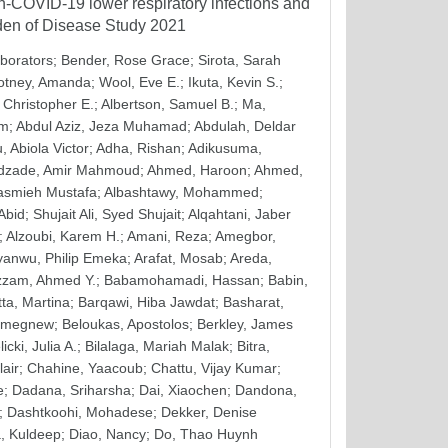
on-COVID-19 lower respiratory infections and
rden of Disease Study 2021
aborators
;
Bender, Rose Grace
;
Sirota, Sarah
otney, Amanda
;
Wool, Eve E.
;
Ikuta, Kevin S.
;
 Christopher E.
;
Albertson, Samuel B.
;
Ma,
em
;
Abdul Aziz, Jeza Muhamad
;
Abdulah, Deldar
, Abiola Victor
;
Adha, Rishan
;
Adikusuma,
zade, Amir Mahmoud
;
Ahmed, Haroon
;
Ahmed,
asmieh Mustafa
;
Albashtawy, Mohammed
;
 Abid
;
Shujait Ali, Syed Shujait
;
Alqahtani, Jaber
;
Alzoubi, Karem H.
;
Amani, Reza
;
Amegbor,
yanwu, Philip Emeka
;
Arafat, Mosab
;
Areda,
zzam, Ahmed Y.
;
Babamohamadi, Hassan
;
Babin,
tta, Martina
;
Barqawi, Hiba Jawdat
;
Basharat,
Simegnew
;
Beloukas, Apostolos
;
Berkley, James
licki, Julia A.
;
Bilalaga, Mariah Malak
;
Bitra,
lair
;
Chahine, Yaacoub
;
Chattu, Vijay Kumar
;
e
;
Dadana, Sriharsha
;
Dai, Xiaochen
;
Dandona,
;
Dashtkoohi, Mohadese
;
Dekker, Denise
, Kuldeep
;
Diao, Nancy
;
Do, Thao Huynh