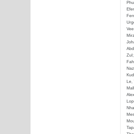
Phu
Efe
Fer
Urg
Vee
Mirz
Joh
Abd
Zul
Fa
Nazl
Kud
Le,
Mal
Ale
Lop
Nha
Me
Mou
Tap