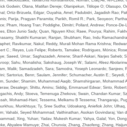
nh
;
Nikolouzakis, Taxiarchis Konstantinos
;
Noman, Efaq Ali
;
Nri-Ezedi,
rick Godwin
;
Olana, Matifan Dereje
;
Olanipekun, Titilope O
;
Olasupo, O
hal
;
Ortiz-Brizuela, Edgar
;
Ouyahia, Amel
;
Padubidri, Jagadish Rao
;
Pak
nnis
;
Parija, Pragyan Paramita
;
Parikh, Romil R.
;
Park, Seoyeon
;
Partha
nce
;
Pham, Hoang Tran
;
Poddighe, Dimitri
;
Pollard, Andrew
;
Ponce-De-L
tes, Elton Junio Sady
;
Quan, Nguyen Khoi
;
Raee, Pourya
;
Rahim, Fakh
asamy, Shakthi Kumaran
;
Ranjan, Shubham
;
Rao, Indu Ramachandr
aphet
;
Ravikumar, Nakul
;
Reddy, Murali Mohan Rama Krishna
;
Redwan
ert C.
;
Reyes, Luis Felipe
;
Roberts, Tamalee
;
Rodrigues, Mónica
;
Rosen
eye
;
Saeed, Umar
;
Saghazadeh, Amene
;
Sharif-Askari, Narjes Saheb
;
S
roop
;
Sahu, Monalisha
;
Sakshaug, Joseph W.
;
Salami, Afeez Abolarin
lam, Malik
;
Samadzadeh, Sara
;
Samodra, Yoseph Leonardo
;
Sanjeev, 
ini
;
Sartorius, Benn
;
Saulam, Jennifer
;
Schumacher, Austin E.
;
Seyedi,
m, Sunder
;
Shamim, Muhammad Aaqib
;
Shamshirgaran, Mohammad A
feraw, Desalegn
;
Shittu, Aminu
;
Siddig, Emmanuel Edwar
;
Sinto, Robert
rgachis, Andy
;
Stoeva, Temenuga Zhekova
;
Swain, Chandan Kumar
;
Sz
sah, Mohamad-Hani
;
Tessema, Melkamu B Tessema
;
Thangaraju, Pu
urkhuu, Munkhtuya
;
Ty, Sree Sudha
;
Udoakang, Aniefiok John
;
Ulhaq,
em
;
Vahabi, Seyed Mohammad
;
Vaithinathan, Asokan Govindaraj
;
Van d
hammad
;
Xing, Yuhan
;
Yadav, Mukesh Kumar
;
Yahya, Galal
;
Yon, Dong
eke, Abyalew Mamuye
;
Zhai, Chunxia
;
Zhang, Zhaofeng
;
Zhang, Haijun