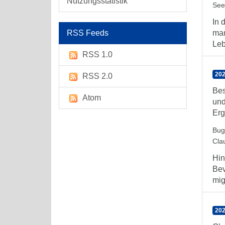
Nutzungsstatistik
See
In 
RSS Feeds
man
Leb
RSS 1.0
202
RSS 2.0
Bes
Atom
und
Erg
Bug
Cla
Hin
Bev
mig
202