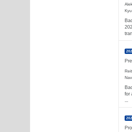
Ale
Kyu
Bac
202
tra
202
Pre
Rei
Nav
Bac
for
...
202
Pro