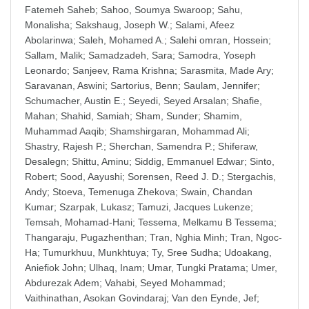
Fatemeh Saheb
;
Sahoo, Soumya Swaroop
;
Sahu,
Monalisha
;
Sakshaug, Joseph W.
;
Salami, Afeez
Abolarinwa
;
Saleh, Mohamed A.
;
Salehi omran, Hossein
;
Sallam, Malik
;
Samadzadeh, Sara
;
Samodra, Yoseph
Leonardo
;
Sanjeev, Rama Krishna
;
Sarasmita, Made Ary
;
Saravanan, Aswini
;
Sartorius, Benn
;
Saulam, Jennifer
;
Schumacher, Austin E.
;
Seyedi, Seyed Arsalan
;
Shafie,
Mahan
;
Shahid, Samiah
;
Sham, Sunder
;
Shamim,
Muhammad Aaqib
;
Shamshirgaran, Mohammad Ali
;
Shastry, Rajesh P.
;
Sherchan, Samendra P.
;
Shiferaw,
Desalegn
;
Shittu, Aminu
;
Siddig, Emmanuel Edwar
;
Sinto,
Robert
;
Sood, Aayushi
;
Sorensen, Reed J. D.
;
Stergachis,
Andy
;
Stoeva, Temenuga Zhekova
;
Swain, Chandan
Kumar
;
Szarpak, Lukasz
;
Tamuzi, Jacques Lukenze
;
Temsah, Mohamad-Hani
;
Tessema, Melkamu B Tessema
;
Thangaraju, Pugazhenthan
;
Tran, Nghia Minh
;
Tran, Ngoc-
Ha
;
Tumurkhuu, Munkhtuya
;
Ty, Sree Sudha
;
Udoakang,
Aniefiok John
;
Ulhaq, Inam
;
Umar, Tungki Pratama
;
Umer,
Abdurezak Adem
;
Vahabi, Seyed Mohammad
;
Vaithinathan, Asokan Govindaraj
;
Van den Eynde, Jef
;