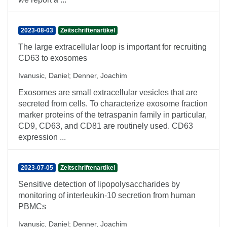
2023-08-03
Zeitschriftenartikel
The large extracellular loop is important for recruiting
CD63 to exosomes
Ivanusic, Daniel
;
Denner, Joachim
Exosomes are small extracellular vesicles that are
secreted from cells. To characterize exosome fraction
marker proteins of the tetraspanin family in particular,
CD9, CD63, and CD81 are routinely used. CD63
expression ...
2023-07-05
Zeitschriftenartikel
Sensitive detection of lipopolysaccharides by
monitoring of interleukin-10 secretion from human
PBMCs
Ivanusic, Daniel
;
Denner, Joachim