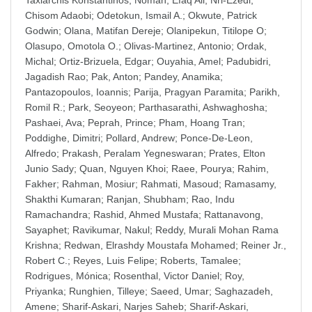
Taxiarchis Konstantinos
;
Noman, Efaq Ali
;
Nri-Ezedi,
Chisom Adaobi
;
Odetokun, Ismail A.
;
Okwute, Patrick
Godwin
;
Olana, Matifan Dereje
;
Olanipekun, Titilope O
;
Olasupo, Omotola O.
;
Olivas-Martinez, Antonio
;
Ordak,
Michal
;
Ortiz-Brizuela, Edgar
;
Ouyahia, Amel
;
Padubidri,
Jagadish Rao
;
Pak, Anton
;
Pandey, Anamika
;
Pantazopoulos, Ioannis
;
Parija, Pragyan Paramita
;
Parikh,
Romil R.
;
Park, Seoyeon
;
Parthasarathi, Ashwaghosha
;
Pashaei, Ava
;
Peprah, Prince
;
Pham, Hoang Tran
;
Poddighe, Dimitri
;
Pollard, Andrew
;
Ponce-De-Leon,
Alfredo
;
Prakash, Peralam Yegneswaran
;
Prates, Elton
Junio Sady
;
Quan, Nguyen Khoi
;
Raee, Pourya
;
Rahim,
Fakher
;
Rahman, Mosiur
;
Rahmati, Masoud
;
Ramasamy,
Shakthi Kumaran
;
Ranjan, Shubham
;
Rao, Indu
Ramachandra
;
Rashid, Ahmed Mustafa
;
Rattanavong,
Sayaphet
;
Ravikumar, Nakul
;
Reddy, Murali Mohan Rama
Krishna
;
Redwan, Elrashdy Moustafa Mohamed
;
Reiner Jr.,
Robert C.
;
Reyes, Luis Felipe
;
Roberts, Tamalee
;
Rodrigues, Mónica
;
Rosenthal, Victor Daniel
;
Roy,
Priyanka
;
Runghien, Tilleye
;
Saeed, Umar
;
Saghazadeh,
Amene
;
Sharif-Askari, Narjes Saheb
;
Sharif-Askari,