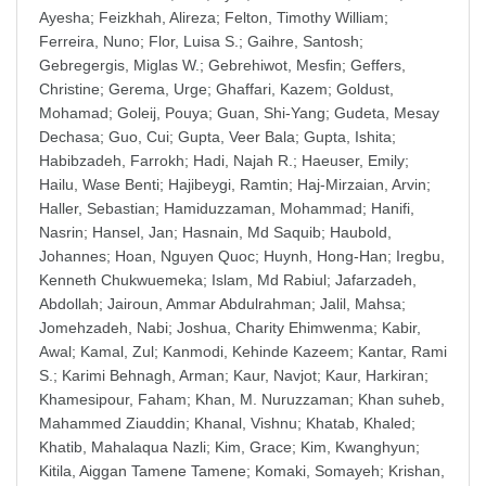
Ayesha
;
Feizkhah, Alireza
;
Felton, Timothy William
;
Ferreira, Nuno
;
Flor, Luisa S.
;
Gaihre, Santosh
;
Gebregergis, Miglas W.
;
Gebrehiwot, Mesfin
;
Geffers,
Christine
;
Gerema, Urge
;
Ghaffari, Kazem
;
Goldust,
Mohamad
;
Goleij, Pouya
;
Guan, Shi-Yang
;
Gudeta, Mesay
Dechasa
;
Guo, Cui
;
Gupta, Veer Bala
;
Gupta, Ishita
;
Habibzadeh, Farrokh
;
Hadi, Najah R.
;
Haeuser, Emily
;
Hailu, Wase Benti
;
Hajibeygi, Ramtin
;
Haj-Mirzaian, Arvin
;
Haller, Sebastian
;
Hamiduzzaman, Mohammad
;
Hanifi,
Nasrin
;
Hansel, Jan
;
Hasnain, Md Saquib
;
Haubold,
Johannes
;
Hoan, Nguyen Quoc
;
Huynh, Hong-Han
;
Iregbu,
Kenneth Chukwuemeka
;
Islam, Md Rabiul
;
Jafarzadeh,
Abdollah
;
Jairoun, Ammar Abdulrahman
;
Jalil, Mahsa
;
Jomehzadeh, Nabi
;
Joshua, Charity Ehimwenma
;
Kabir,
Awal
;
Kamal, Zul
;
Kanmodi, Kehinde Kazeem
;
Kantar, Rami
S.
;
Karimi Behnagh, Arman
;
Kaur, Navjot
;
Kaur, Harkiran
;
Khamesipour, Faham
;
Khan, M. Nuruzzaman
;
Khan suheb,
Mahammed Ziauddin
;
Khanal, Vishnu
;
Khatab, Khaled
;
Khatib, Mahalaqua Nazli
;
Kim, Grace
;
Kim, Kwanghyun
;
Kitila, Aiggan Tamene Tamene
;
Komaki, Somayeh
;
Krishan,