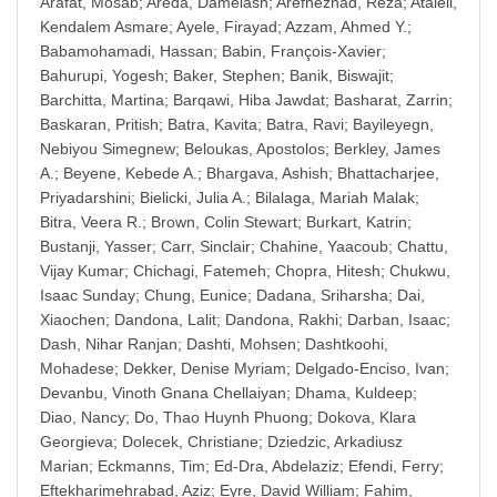
Arafat, Mosab
;
Areda, Damelash
;
Arefnezhad, Reza
;
Atalell,
Kendalem Asmare
;
Ayele, Firayad
;
Azzam, Ahmed Y.
;
Babamohamadi, Hassan
;
Babin, François-Xavier
;
Bahurupi, Yogesh
;
Baker, Stephen
;
Banik, Biswajit
;
Barchitta, Martina
;
Barqawi, Hiba Jawdat
;
Basharat, Zarrin
;
Baskaran, Pritish
;
Batra, Kavita
;
Batra, Ravi
;
Bayileyegn,
Nebiyou Simegnew
;
Beloukas, Apostolos
;
Berkley, James
A.
;
Beyene, Kebede A.
;
Bhargava, Ashish
;
Bhattacharjee,
Priyadarshini
;
Bielicki, Julia A.
;
Bilalaga, Mariah Malak
;
Bitra, Veera R.
;
Brown, Colin Stewart
;
Burkart, Katrin
;
Bustanji, Yasser
;
Carr, Sinclair
;
Chahine, Yaacoub
;
Chattu,
Vijay Kumar
;
Chichagi, Fatemeh
;
Chopra, Hitesh
;
Chukwu,
Isaac Sunday
;
Chung, Eunice
;
Dadana, Sriharsha
;
Dai,
Xiaochen
;
Dandona, Lalit
;
Dandona, Rakhi
;
Darban, Isaac
;
Dash, Nihar Ranjan
;
Dashti, Mohsen
;
Dashtkoohi,
Mohadese
;
Dekker, Denise Myriam
;
Delgado-Enciso, Ivan
;
Devanbu, Vinoth Gnana Chellaiyan
;
Dhama, Kuldeep
;
Diao, Nancy
;
Do, Thao Huynh Phuong
;
Dokova, Klara
Georgieva
;
Dolecek, Christiane
;
Dziedzic, Arkadiusz
Marian
;
Eckmanns, Tim
;
Ed-Dra, Abdelaziz
;
Efendi, Ferry
;
Eftekharimehrabad, Aziz
;
Eyre, David William
;
Fahim,