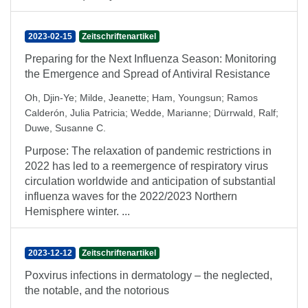
2023-02-15
Zeitschriftenartikel
Preparing for the Next Influenza Season: Monitoring
the Emergence and Spread of Antiviral Resistance
Oh, Djin-Ye
;
Milde, Jeanette
;
Ham, Youngsun
;
Ramos
Calderón, Julia Patricia
;
Wedde, Marianne
;
Dürrwald, Ralf
;
Duwe, Susanne C.
Purpose: The relaxation of pandemic restrictions in
2022 has led to a reemergence of respiratory virus
circulation worldwide and anticipation of substantial
influenza waves for the 2022/2023 Northern
Hemisphere winter. ...
2023-12-12
Zeitschriftenartikel
Poxvirus infections in dermatology – the neglected,
the notable, and the notorious