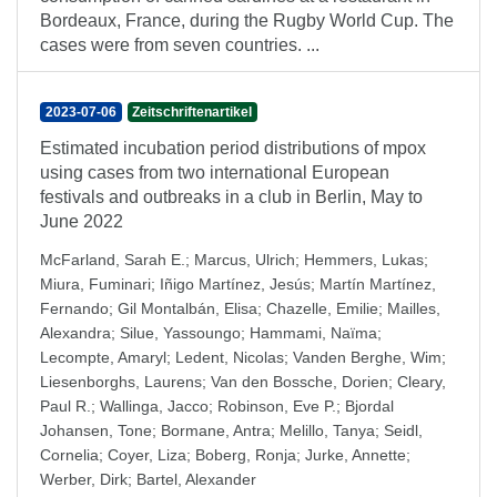
Bordeaux, France, during the Rugby World Cup. The
cases were from seven countries. ...
2023-07-06
Zeitschriftenartikel
Estimated incubation period distributions of mpox
using cases from two international European
festivals and outbreaks in a club in Berlin, May to
June 2022
McFarland, Sarah E.
;
Marcus, Ulrich
;
Hemmers, Lukas
;
Miura, Fuminari
;
Iñigo Martínez, Jesús
;
Martín Martínez,
Fernando
;
Gil Montalbán, Elisa
;
Chazelle, Emilie
;
Mailles,
Alexandra
;
Silue, Yassoungo
;
Hammami, Naïma
;
Lecompte, Amaryl
;
Ledent, Nicolas
;
Vanden Berghe, Wim
;
Liesenborghs, Laurens
;
Van den Bossche, Dorien
;
Cleary,
Paul R.
;
Wallinga, Jacco
;
Robinson, Eve P.
;
Bjordal
Johansen, Tone
;
Bormane, Antra
;
Melillo, Tanya
;
Seidl,
Cornelia
;
Coyer, Liza
;
Boberg, Ronja
;
Jurke, Annette
;
Werber, Dirk
;
Bartel, Alexander