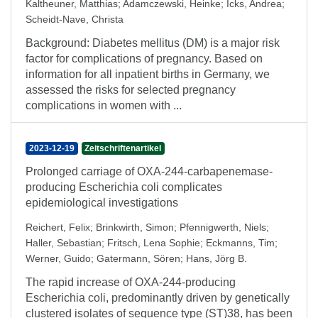
Kaltheuner, Matthias
;
Adamczewski, Heinke
;
Icks, Andrea
;
Scheidt-Nave, Christa
Background: Diabetes mellitus (DM) is a major risk
factor for complications of pregnancy. Based on
information for all inpatient births in Germany, we
assessed the risks for selected pregnancy
complications in women with ...
2023-12-19
Zeitschriftenartikel
Prolonged carriage of OXA-244-carbapenemase-
producing Escherichia coli complicates
epidemiological investigations
Reichert, Felix
;
Brinkwirth, Simon
;
Pfennigwerth, Niels
;
Haller, Sebastian
;
Fritsch, Lena Sophie
;
Eckmanns, Tim
;
Werner, Guido
;
Gatermann, Sören
;
Hans, Jörg B.
The rapid increase of OXA-244-producing
Escherichia coli, predominantly driven by genetically
clustered isolates of sequence type (ST)38, has been