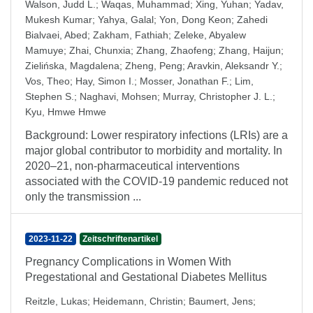
Walson, Judd L.
;
Waqas, Muhammad
;
Xing, Yuhan
;
Yadav,
Mukesh Kumar
;
Yahya, Galal
;
Yon, Dong Keon
;
Zahedi
Bialvaei, Abed
;
Zakham, Fathiah
;
Zeleke, Abyalew
Mamuye
;
Zhai, Chunxia
;
Zhang, Zhaofeng
;
Zhang, Haijun
;
Zielińska, Magdalena
;
Zheng, Peng
;
Aravkin, Aleksandr Y.
;
Vos, Theo
;
Hay, Simon I.
;
Mosser, Jonathan F.
;
Lim,
Stephen S.
;
Naghavi, Mohsen
;
Murray, Christopher J. L.
;
Kyu, Hmwe Hmwe
Background: Lower respiratory infections (LRIs) are a
major global contributor to morbidity and mortality. In
2020–21, non-pharmaceutical interventions
associated with the COVID-19 pandemic reduced not
only the transmission ...
2023-11-22
Zeitschriftenartikel
Pregnancy Complications in Women With
Pregestational and Gestational Diabetes Mellitus
Reitzle, Lukas
;
Heidemann, Christin
;
Baumert, Jens
;