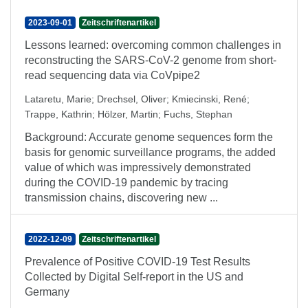
2023-09-01
Zeitschriftenartikel
Lessons learned: overcoming common challenges in
reconstructing the SARS-CoV-2 genome from short-
read sequencing data via CoVpipe2
Lataretu, Marie
;
Drechsel, Oliver
;
Kmiecinski, René
;
Trappe, Kathrin
;
Hölzer, Martin
;
Fuchs, Stephan
Background: Accurate genome sequences form the
basis for genomic surveillance programs, the added
value of which was impressively demonstrated
during the COVID-19 pandemic by tracing
transmission chains, discovering new ...
2022-12-09
Zeitschriftenartikel
Prevalence of Positive COVID-19 Test Results
Collected by Digital Self-report in the US and
Germany