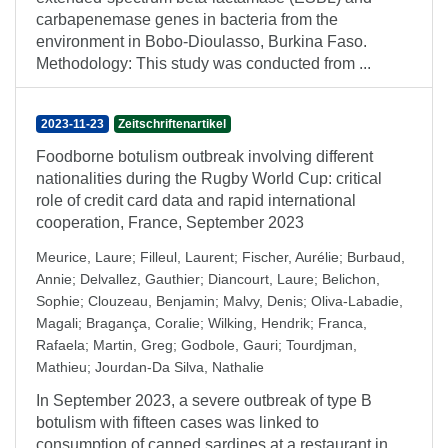
carbapenemase genes in bacteria from the
environment in Bobo-Dioulasso, Burkina Faso.
Methodology: This study was conducted from ...
2023-11-23
Zeitschriftenartikel
Foodborne botulism outbreak involving different
nationalities during the Rugby World Cup: critical
role of credit card data and rapid international
cooperation, France, September 2023
Meurice, Laure
;
Filleul, Laurent
;
Fischer, Aurélie
;
Burbaud,
Annie
;
Delvallez, Gauthier
;
Diancourt, Laure
;
Belichon,
Sophie
;
Clouzeau, Benjamin
;
Malvy, Denis
;
Oliva-Labadie,
Magali
;
Bragança, Coralie
;
Wilking, Hendrik
;
Franca,
Rafaela
;
Martin, Greg
;
Godbole, Gauri
;
Tourdjman,
Mathieu
;
Jourdan-Da Silva, Nathalie
In September 2023, a severe outbreak of type B
botulism with fifteen cases was linked to
consumption of canned sardines at a restaurant in