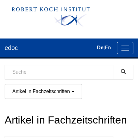
edoc
De
|
En
Umsch
der
Navig
Artikel in Fachzeitschriften
Artikel in Fachzeitschriften