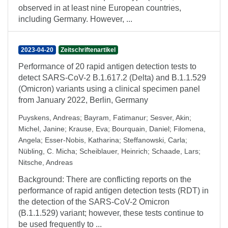
observed in at least nine European countries,
including Germany. However, ...
2023-04-20
Zeitschriftenartikel
Performance of 20 rapid antigen detection tests to
detect SARS-CoV-2 B.1.617.2 (Delta) and B.1.1.529
(Omicron) variants using a clinical specimen panel
from January 2022, Berlin, Germany
Puyskens, Andreas
;
Bayram, Fatimanur
;
Sesver, Akin
;
Michel, Janine
;
Krause, Eva
;
Bourquain, Daniel
;
Filomena,
Angela
;
Esser-Nobis, Katharina
;
Steffanowski, Carla
;
Nübling, C. Micha
;
Scheiblauer, Heinrich
;
Schaade, Lars
;
Nitsche, Andreas
Background: There are conflicting reports on the
performance of rapid antigen detection tests (RDT) in
the detection of the SARS-CoV-2 Omicron
(B.1.1.529) variant; however, these tests continue to
be used frequently to ...