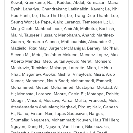
Kewal
;
Krumkamp, Ralf
;
Kuddus, Abdul
;
Kurniasari, Maria
Dyah
;
Lahariya, Chandrakant
;
Latifinaibin, Kaveh
;
Le, Nhi
Huu Hanh
;
Le, Thao Thi Thu
;
Le, Trang Diep Thanh
;
Lee,
Seung Won
;
Le Pape, Alain
;
Lerango, Temesgen L.
;
Li,
Ming-Chieh
;
Mahboobipour, Amir Ali
;
Malhotra, Kashish
;
Mallhi, Tauqeer Hussain
;
Manoharan, Anand
;
Martinez-
Guerra, Bernardo Alfonso
;
Mathioudakis, Alexander G.
;
Mattiello, Rita
;
May, Jürgen
;
McManigal, Barney
;
McPhail,
Steven M.
;
Meto, Tesfahun Mekene
;
Mendez-Lopez, Max
Alberto Mendez
;
Meo, Sultan Ayoub
;
Merati, Mohsen
;
Mestrovic, Tomislav
;
Mhlanga, Laurette
;
Minh, Le Huu
Nhat
;
Misganaw, Awoke
;
Mishra, Vinaytosh
;
Misra, Arup
Kumar
;
Mohamed, Nouh Saad
;
Mohammadi, Esmaeil
;
Mohammed, Mesud
;
Mohammed, Mustapha
;
Mokdad, Ali
H.
;
Monasta, Lorenzo
;
Moore, Catrin E.
;
Motappa, Rohith
;
Mougin, Vincent
;
Mousavi, Parsa
;
Mulita, Francesk
;
Mulu,
Atsedemariam Andualem
;
Naghavi, Pirouz
;
Naik, Ganesh
R.
;
Nainu, Firzan
;
Nair, Tapas Sadasivan
;
Nargus,
Shumaila
;
Negaresh, Mohammad
;
Nguyen, Hau Thi Hien
;
Nguyen, Dang H.
;
Nguyen, Van Thanh
;
Nikolouzakis,