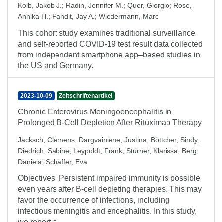
Kolb, Jakob J.
;
Radin, Jennifer M.
;
Quer, Giorgio
;
Rose,
Annika H.
;
Pandit, Jay A.
;
Wiedermann, Marc
This cohort study examines traditional surveillance
and self-reported COVID-19 test result data collected
from independent smartphone app–based studies in
the US and Germany.
2023-10-09
Zeitschriftenartikel
Chronic Enterovirus Meningoencephalitis in
Prolonged B-Cell Depletion After Rituximab Therapy
Jacksch, Clemens
;
Dargvainiene, Justina
;
Böttcher, Sindy
;
Diedrich, Sabine
;
Leypoldt, Frank
;
Stürner, Klarissa
;
Berg,
Daniela
;
Schäffer, Eva
Objectives: Persistent impaired immunity is possible
even years after B-cell depleting therapies. This may
favor the occurrence of infections, including
infectious meningitis and encephalitis. In this study,
we report a ...