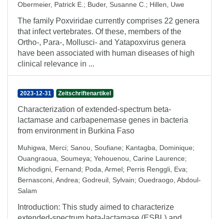
Obermeier, Patrick E.
;
Buder, Susanne C.
;
Hillen, Uwe
The family Poxviridae currently comprises 22 genera
that infect vertebrates. Of these, members of the
Ortho-, Para-, Mollusci- and Yatapoxvirus genera
have been associated with human diseases of high
clinical relevance in ...
2023-12-31
Zeitschriftenartikel
Characterization of extended-spectrum beta-
lactamase and carbapenemase genes in bacteria
from environment in Burkina Faso
Muhigwa, Merci
;
Sanou, Soufiane
;
Kantagba, Dominique
;
Ouangraoua, Soumeya
;
Yehouenou, Carine Laurence
;
Michodigni, Fernand
;
Poda, Armel
;
Perris Renggli, Eva
;
Bernasconi, Andrea
;
Godreuil, Sylvain
;
Ouedraogo, Abdoul-
Salam
Introduction: This study aimed to characterize
extended-spectrum beta-lactamase (ESBL) and