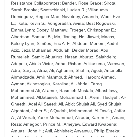
Resistance Collaborators
;
Bender, Rose Grace
;
Sirota,
Sarah Brooke
;
Swetschinski, Lucien R.
;
Villanueva
Dominguez, Regina-Mae
;
Novotney, Amanda
;
Wool, Eve
E.
;
Ikuta, Kevin S.
;
Vongpradith, Avina
;
Best Rogowski,
Emma Lynn
;
Doxey, Matthew
;
Troeger, Christopher E.
;
Albertson, Samuel B.
;
Ma, Jianing
;
He, Jiawei
;
Maass,
Kelsey Lynn
;
Simões, Eric A. F.
;
Abdoun, Meriem
;
Abdul
Aziz, Jeza Muhamad
;
Abdulah, Deldar Morad
;
Abu
Rumeileh, Samir
;
Abualruz, Hasan
;
Aburuz, Salahdein
;
Adepoju, Abiola Victor
;
Adha, Rishan
;
Adikusuma, Wirawan
;
Adra, Saryia
;
Afraz, Ali
;
Aghamiri, Shahin
;
Agodi, Antonella
;
Ahmadzade, Amir Mahmoud
;
Ahmed, Haroon
;
Ahmed,
Ayman
;
Akinosoglou, Karolina
;
AL-Ahdal, Tareq
Mohammed Ali
;
Al-amer, Rasmieh Mustafa
;
Albashtawy,
Mohammed
;
AlBataineh, Mohammad T.
;
Alemi, Hediyeh
;
Al-
Gheethi, Adel Ali Saeed
;
Ali, Abid
;
Shujait Ali, Syed Shujait
;
Alqahtani, Jaber S.
;
AlQudah, Mohammad
;
Al-Tawfiq, Jaffar
A.
;
Al-Worafi, Yaser Mohammed
;
Alzoubi, Karem H.
;
Amani,
Reza
;
Amegbor, Prince M.
;
Ameyaw, Edward Kwabena
;
Amuasi, John H.
;
Anil, Abhishek
;
Anyanwu, Philip Emeka
;