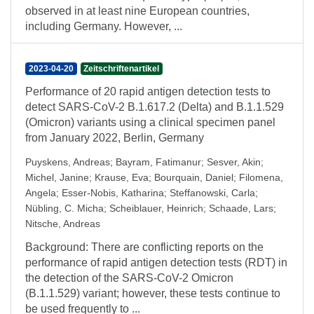
observed in at least nine European countries,
including Germany. However, ...
2023-04-20
Zeitschriftenartikel
Performance of 20 rapid antigen detection tests to
detect SARS-CoV-2 B.1.617.2 (Delta) and B.1.1.529
(Omicron) variants using a clinical specimen panel
from January 2022, Berlin, Germany
Puyskens, Andreas
;
Bayram, Fatimanur
;
Sesver, Akin
;
Michel, Janine
;
Krause, Eva
;
Bourquain, Daniel
;
Filomena,
Angela
;
Esser-Nobis, Katharina
;
Steffanowski, Carla
;
Nübling, C. Micha
;
Scheiblauer, Heinrich
;
Schaade, Lars
;
Nitsche, Andreas
Background: There are conflicting reports on the
performance of rapid antigen detection tests (RDT) in
the detection of the SARS-CoV-2 Omicron
(B.1.1.529) variant; however, these tests continue to
be used frequently to ...