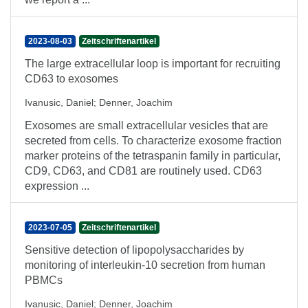
2023-08-03
Zeitschriftenartikel
The large extracellular loop is important for recruiting
CD63 to exosomes
Ivanusic, Daniel
;
Denner, Joachim
Exosomes are small extracellular vesicles that are
secreted from cells. To characterize exosome fraction
marker proteins of the tetraspanin family in particular,
CD9, CD63, and CD81 are routinely used. CD63
expression ...
2023-07-05
Zeitschriftenartikel
Sensitive detection of lipopolysaccharides by
monitoring of interleukin-10 secretion from human
PBMCs
Ivanusic, Daniel
;
Denner, Joachim