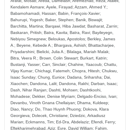
Arafat, Mosab
;
Areda, Damelash
;
Arefnezhad, Reza
;
Atalell,
Kendalem Asmare
;
Ayele, Firayad
;
Azzam, Ahmed Y.
;
Babamohamadi, Hassan
;
Babin, François-Xavier
;
Bahurupi, Yogesh
;
Baker, Stephen
;
Banik, Biswajit
;
Barchitta, Martina
;
Barqawi, Hiba Jawdat
;
Basharat, Zarrin
;
Baskaran, Pritish
;
Batra, Kavita
;
Batra, Ravi
;
Bayileyegn,
Nebiyou Simegnew
;
Beloukas, Apostolos
;
Berkley, James
A.
;
Beyene, Kebede A.
;
Bhargava, Ashish
;
Bhattacharjee,
Priyadarshini
;
Bielicki, Julia A.
;
Bilalaga, Mariah Malak
;
Bitra, Veera R.
;
Brown, Colin Stewart
;
Burkart, Katrin
;
Bustanji, Yasser
;
Carr, Sinclair
;
Chahine, Yaacoub
;
Chattu,
Vijay Kumar
;
Chichagi, Fatemeh
;
Chopra, Hitesh
;
Chukwu,
Isaac Sunday
;
Chung, Eunice
;
Dadana, Sriharsha
;
Dai,
Xiaochen
;
Dandona, Lalit
;
Dandona, Rakhi
;
Darban, Isaac
;
Dash, Nihar Ranjan
;
Dashti, Mohsen
;
Dashtkoohi,
Mohadese
;
Dekker, Denise Myriam
;
Delgado-Enciso, Ivan
;
Devanbu, Vinoth Gnana Chellaiyan
;
Dhama, Kuldeep
;
Diao, Nancy
;
Do, Thao Huynh Phuong
;
Dokova, Klara
Georgieva
;
Dolecek, Christiane
;
Dziedzic, Arkadiusz
Marian
;
Eckmanns, Tim
;
Ed-Dra, Abdelaziz
;
Efendi, Ferry
;
Eftekharimehrabad, Aziz
;
Eyre, David William
;
Fahim,