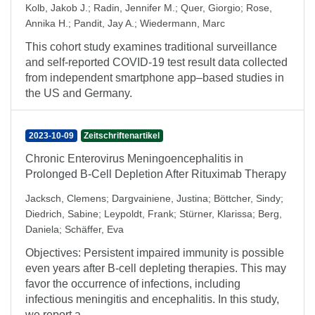
Kolb, Jakob J.
;
Radin, Jennifer M.
;
Quer, Giorgio
;
Rose,
Annika H.
;
Pandit, Jay A.
;
Wiedermann, Marc
This cohort study examines traditional surveillance
and self-reported COVID-19 test result data collected
from independent smartphone app–based studies in
the US and Germany.
2023-10-09
Zeitschriftenartikel
Chronic Enterovirus Meningoencephalitis in
Prolonged B-Cell Depletion After Rituximab Therapy
Jacksch, Clemens
;
Dargvainiene, Justina
;
Böttcher, Sindy
;
Diedrich, Sabine
;
Leypoldt, Frank
;
Stürner, Klarissa
;
Berg,
Daniela
;
Schäffer, Eva
Objectives: Persistent impaired immunity is possible
even years after B-cell depleting therapies. This may
favor the occurrence of infections, including
infectious meningitis and encephalitis. In this study,
we report a ...