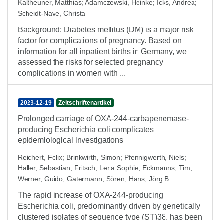
Kaltheuner, Matthias
;
Adamczewski, Heinke
;
Icks, Andrea
;
Scheidt-Nave, Christa
Background: Diabetes mellitus (DM) is a major risk
factor for complications of pregnancy. Based on
information for all inpatient births in Germany, we
assessed the risks for selected pregnancy
complications in women with ...
2023-12-19
Zeitschriftenartikel
Prolonged carriage of OXA-244-carbapenemase-
producing Escherichia coli complicates
epidemiological investigations
Reichert, Felix
;
Brinkwirth, Simon
;
Pfennigwerth, Niels
;
Haller, Sebastian
;
Fritsch, Lena Sophie
;
Eckmanns, Tim
;
Werner, Guido
;
Gatermann, Sören
;
Hans, Jörg B.
The rapid increase of OXA-244-producing
Escherichia coli, predominantly driven by genetically
clustered isolates of sequence type (ST)38, has been