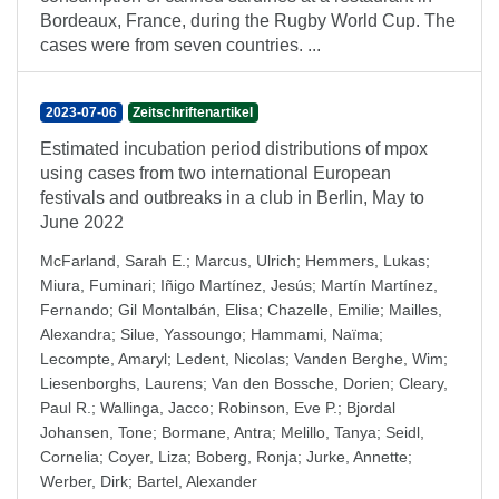
Bordeaux, France, during the Rugby World Cup. The
cases were from seven countries. ...
2023-07-06
Zeitschriftenartikel
Estimated incubation period distributions of mpox
using cases from two international European
festivals and outbreaks in a club in Berlin, May to
June 2022
McFarland, Sarah E.
;
Marcus, Ulrich
;
Hemmers, Lukas
;
Miura, Fuminari
;
Iñigo Martínez, Jesús
;
Martín Martínez,
Fernando
;
Gil Montalbán, Elisa
;
Chazelle, Emilie
;
Mailles,
Alexandra
;
Silue, Yassoungo
;
Hammami, Naïma
;
Lecompte, Amaryl
;
Ledent, Nicolas
;
Vanden Berghe, Wim
;
Liesenborghs, Laurens
;
Van den Bossche, Dorien
;
Cleary,
Paul R.
;
Wallinga, Jacco
;
Robinson, Eve P.
;
Bjordal
Johansen, Tone
;
Bormane, Antra
;
Melillo, Tanya
;
Seidl,
Cornelia
;
Coyer, Liza
;
Boberg, Ronja
;
Jurke, Annette
;
Werber, Dirk
;
Bartel, Alexander