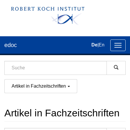
edoc
De
|
En
Umsch
der
Navig
Artikel in Fachzeitschriften
Artikel in Fachzeitschriften