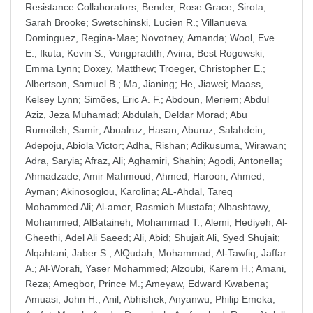
Resistance Collaborators
;
Bender, Rose Grace
;
Sirota,
Sarah Brooke
;
Swetschinski, Lucien R.
;
Villanueva
Dominguez, Regina-Mae
;
Novotney, Amanda
;
Wool, Eve
E.
;
Ikuta, Kevin S.
;
Vongpradith, Avina
;
Best Rogowski,
Emma Lynn
;
Doxey, Matthew
;
Troeger, Christopher E.
;
Albertson, Samuel B.
;
Ma, Jianing
;
He, Jiawei
;
Maass,
Kelsey Lynn
;
Simões, Eric A. F.
;
Abdoun, Meriem
;
Abdul
Aziz, Jeza Muhamad
;
Abdulah, Deldar Morad
;
Abu
Rumeileh, Samir
;
Abualruz, Hasan
;
Aburuz, Salahdein
;
Adepoju, Abiola Victor
;
Adha, Rishan
;
Adikusuma, Wirawan
;
Adra, Saryia
;
Afraz, Ali
;
Aghamiri, Shahin
;
Agodi, Antonella
;
Ahmadzade, Amir Mahmoud
;
Ahmed, Haroon
;
Ahmed,
Ayman
;
Akinosoglou, Karolina
;
AL-Ahdal, Tareq
Mohammed Ali
;
Al-amer, Rasmieh Mustafa
;
Albashtawy,
Mohammed
;
AlBataineh, Mohammad T.
;
Alemi, Hediyeh
;
Al-
Gheethi, Adel Ali Saeed
;
Ali, Abid
;
Shujait Ali, Syed Shujait
;
Alqahtani, Jaber S.
;
AlQudah, Mohammad
;
Al-Tawfiq, Jaffar
A.
;
Al-Worafi, Yaser Mohammed
;
Alzoubi, Karem H.
;
Amani,
Reza
;
Amegbor, Prince M.
;
Ameyaw, Edward Kwabena
;
Amuasi, John H.
;
Anil, Abhishek
;
Anyanwu, Philip Emeka
;