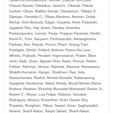
Taxiarchis Konstantinos
;
Noman, Efaq Ali
;
Nri-Ezedi,
Chisom Adaobi
;
Odetokun, Ismail A.
;
Okwute, Patrick
Godwin
;
Olana, Matifan Dereje
;
Olanipekun, Titilope O
;
Olasupo, Omotola O.
;
Olivas-Martinez, Antonio
;
Ordak,
Michal
;
Ortiz-Brizuela, Edgar
;
Ouyahia, Amel
;
Padubidri,
Jagadish Rao
;
Pak, Anton
;
Pandey, Anamika
;
Pantazopoulos, Ioannis
;
Parija, Pragyan Paramita
;
Parikh,
Romil R.
;
Park, Seoyeon
;
Parthasarathi, Ashwaghosha
;
Pashaei, Ava
;
Peprah, Prince
;
Pham, Hoang Tran
;
Poddighe, Dimitri
;
Pollard, Andrew
;
Ponce-De-Leon,
Alfredo
;
Prakash, Peralam Yegneswaran
;
Prates, Elton
Junio Sady
;
Quan, Nguyen Khoi
;
Raee, Pourya
;
Rahim,
Fakher
;
Rahman, Mosiur
;
Rahmati, Masoud
;
Ramasamy,
Shakthi Kumaran
;
Ranjan, Shubham
;
Rao, Indu
Ramachandra
;
Rashid, Ahmed Mustafa
;
Rattanavong,
Sayaphet
;
Ravikumar, Nakul
;
Reddy, Murali Mohan Rama
Krishna
;
Redwan, Elrashdy Moustafa Mohamed
;
Reiner Jr.,
Robert C.
;
Reyes, Luis Felipe
;
Roberts, Tamalee
;
Rodrigues, Mónica
;
Rosenthal, Victor Daniel
;
Roy,
Priyanka
;
Runghien, Tilleye
;
Saeed, Umar
;
Saghazadeh,
Amene
;
Sharif-Askari, Narjes Saheb
;
Sharif-Askari,