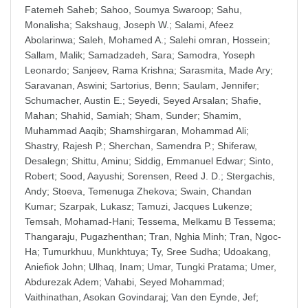
Fatemeh Saheb
;
Sahoo, Soumya Swaroop
;
Sahu,
Monalisha
;
Sakshaug, Joseph W.
;
Salami, Afeez
Abolarinwa
;
Saleh, Mohamed A.
;
Salehi omran, Hossein
;
Sallam, Malik
;
Samadzadeh, Sara
;
Samodra, Yoseph
Leonardo
;
Sanjeev, Rama Krishna
;
Sarasmita, Made Ary
;
Saravanan, Aswini
;
Sartorius, Benn
;
Saulam, Jennifer
;
Schumacher, Austin E.
;
Seyedi, Seyed Arsalan
;
Shafie,
Mahan
;
Shahid, Samiah
;
Sham, Sunder
;
Shamim,
Muhammad Aaqib
;
Shamshirgaran, Mohammad Ali
;
Shastry, Rajesh P.
;
Sherchan, Samendra P.
;
Shiferaw,
Desalegn
;
Shittu, Aminu
;
Siddig, Emmanuel Edwar
;
Sinto,
Robert
;
Sood, Aayushi
;
Sorensen, Reed J. D.
;
Stergachis,
Andy
;
Stoeva, Temenuga Zhekova
;
Swain, Chandan
Kumar
;
Szarpak, Lukasz
;
Tamuzi, Jacques Lukenze
;
Temsah, Mohamad-Hani
;
Tessema, Melkamu B Tessema
;
Thangaraju, Pugazhenthan
;
Tran, Nghia Minh
;
Tran, Ngoc-
Ha
;
Tumurkhuu, Munkhtuya
;
Ty, Sree Sudha
;
Udoakang,
Aniefiok John
;
Ulhaq, Inam
;
Umar, Tungki Pratama
;
Umer,
Abdurezak Adem
;
Vahabi, Seyed Mohammad
;
Vaithinathan, Asokan Govindaraj
;
Van den Eynde, Jef
;