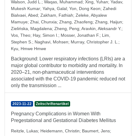
Walson, Judd L.
;
Waqas, Muhammad
;
Xing, Yuhan
;
Yadav,
Mukesh Kumar
;
Yahya, Galal
;
Yon, Dong Keon
;
Zahedi
Bialvaei, Abed
;
Zakham, Fathiah
;
Zeleke, Abyalew
Mamuye
;
Zhai, Chunxia
;
Zhang, Zhaofeng
;
Zhang, Haijun
;
Zielińska, Magdalena
;
Zheng, Peng
;
Aravkin, Aleksandr Y.
;
Vos, Theo
;
Hay, Simon I.
;
Mosser, Jonathan F.
;
Lim,
Stephen S.
;
Naghavi, Mohsen
;
Murray, Christopher J. L.
;
Kyu, Hmwe Hmwe
Background: Lower respiratory infections (LRIs) are a
major global contributor to morbidity and mortality. In
2020–21, non-pharmaceutical interventions
associated with the COVID-19 pandemic reduced not
only the transmission ...
2023-11-22
Zeitschriftenartikel
Pregnancy Complications in Women With
Pregestational and Gestational Diabetes Mellitus
Reitzle, Lukas
;
Heidemann, Christin
;
Baumert, Jens
;