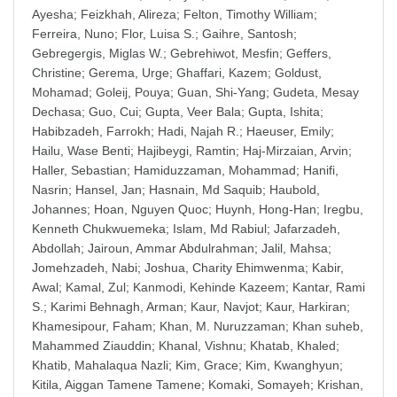
Ayesha
;
Feizkhah, Alireza
;
Felton, Timothy William
;
Ferreira, Nuno
;
Flor, Luisa S.
;
Gaihre, Santosh
;
Gebregergis, Miglas W.
;
Gebrehiwot, Mesfin
;
Geffers,
Christine
;
Gerema, Urge
;
Ghaffari, Kazem
;
Goldust,
Mohamad
;
Goleij, Pouya
;
Guan, Shi-Yang
;
Gudeta, Mesay
Dechasa
;
Guo, Cui
;
Gupta, Veer Bala
;
Gupta, Ishita
;
Habibzadeh, Farrokh
;
Hadi, Najah R.
;
Haeuser, Emily
;
Hailu, Wase Benti
;
Hajibeygi, Ramtin
;
Haj-Mirzaian, Arvin
;
Haller, Sebastian
;
Hamiduzzaman, Mohammad
;
Hanifi,
Nasrin
;
Hansel, Jan
;
Hasnain, Md Saquib
;
Haubold,
Johannes
;
Hoan, Nguyen Quoc
;
Huynh, Hong-Han
;
Iregbu,
Kenneth Chukwuemeka
;
Islam, Md Rabiul
;
Jafarzadeh,
Abdollah
;
Jairoun, Ammar Abdulrahman
;
Jalil, Mahsa
;
Jomehzadeh, Nabi
;
Joshua, Charity Ehimwenma
;
Kabir,
Awal
;
Kamal, Zul
;
Kanmodi, Kehinde Kazeem
;
Kantar, Rami
S.
;
Karimi Behnagh, Arman
;
Kaur, Navjot
;
Kaur, Harkiran
;
Khamesipour, Faham
;
Khan, M. Nuruzzaman
;
Khan suheb,
Mahammed Ziauddin
;
Khanal, Vishnu
;
Khatab, Khaled
;
Khatib, Mahalaqua Nazli
;
Kim, Grace
;
Kim, Kwanghyun
;
Kitila, Aiggan Tamene Tamene
;
Komaki, Somayeh
;
Krishan,