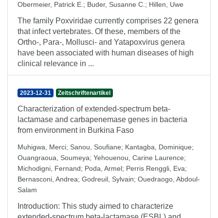
Obermeier, Patrick E.
;
Buder, Susanne C.
;
Hillen, Uwe
The family Poxviridae currently comprises 22 genera
that infect vertebrates. Of these, members of the
Ortho-, Para-, Mollusci- and Yatapoxvirus genera
have been associated with human diseases of high
clinical relevance in ...
2023-12-31
Zeitschriftenartikel
Characterization of extended-spectrum beta-
lactamase and carbapenemase genes in bacteria
from environment in Burkina Faso
Muhigwa, Merci
;
Sanou, Soufiane
;
Kantagba, Dominique
;
Ouangraoua, Soumeya
;
Yehouenou, Carine Laurence
;
Michodigni, Fernand
;
Poda, Armel
;
Perris Renggli, Eva
;
Bernasconi, Andrea
;
Godreuil, Sylvain
;
Ouedraogo, Abdoul-
Salam
Introduction: This study aimed to characterize
extended-spectrum beta-lactamase (ESBL) and