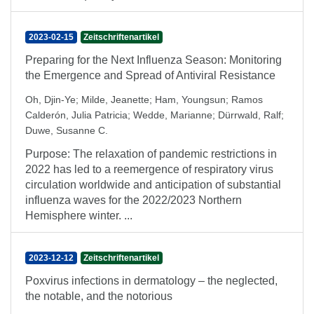
2023-02-15
Zeitschriftenartikel
Preparing for the Next Influenza Season: Monitoring
the Emergence and Spread of Antiviral Resistance
Oh, Djin-Ye
;
Milde, Jeanette
;
Ham, Youngsun
;
Ramos
Calderón, Julia Patricia
;
Wedde, Marianne
;
Dürrwald, Ralf
;
Duwe, Susanne C.
Purpose: The relaxation of pandemic restrictions in
2022 has led to a reemergence of respiratory virus
circulation worldwide and anticipation of substantial
influenza waves for the 2022/2023 Northern
Hemisphere winter. ...
2023-12-12
Zeitschriftenartikel
Poxvirus infections in dermatology – the neglected,
the notable, and the notorious