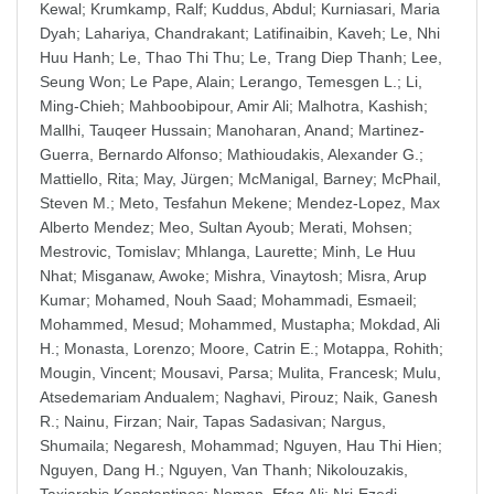
Kewal
;
Krumkamp, Ralf
;
Kuddus, Abdul
;
Kurniasari, Maria
Dyah
;
Lahariya, Chandrakant
;
Latifinaibin, Kaveh
;
Le, Nhi
Huu Hanh
;
Le, Thao Thi Thu
;
Le, Trang Diep Thanh
;
Lee,
Seung Won
;
Le Pape, Alain
;
Lerango, Temesgen L.
;
Li,
Ming-Chieh
;
Mahboobipour, Amir Ali
;
Malhotra, Kashish
;
Mallhi, Tauqeer Hussain
;
Manoharan, Anand
;
Martinez-
Guerra, Bernardo Alfonso
;
Mathioudakis, Alexander G.
;
Mattiello, Rita
;
May, Jürgen
;
McManigal, Barney
;
McPhail,
Steven M.
;
Meto, Tesfahun Mekene
;
Mendez-Lopez, Max
Alberto Mendez
;
Meo, Sultan Ayoub
;
Merati, Mohsen
;
Mestrovic, Tomislav
;
Mhlanga, Laurette
;
Minh, Le Huu
Nhat
;
Misganaw, Awoke
;
Mishra, Vinaytosh
;
Misra, Arup
Kumar
;
Mohamed, Nouh Saad
;
Mohammadi, Esmaeil
;
Mohammed, Mesud
;
Mohammed, Mustapha
;
Mokdad, Ali
H.
;
Monasta, Lorenzo
;
Moore, Catrin E.
;
Motappa, Rohith
;
Mougin, Vincent
;
Mousavi, Parsa
;
Mulita, Francesk
;
Mulu,
Atsedemariam Andualem
;
Naghavi, Pirouz
;
Naik, Ganesh
R.
;
Nainu, Firzan
;
Nair, Tapas Sadasivan
;
Nargus,
Shumaila
;
Negaresh, Mohammad
;
Nguyen, Hau Thi Hien
;
Nguyen, Dang H.
;
Nguyen, Van Thanh
;
Nikolouzakis,