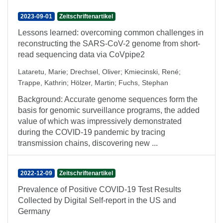
2023-09-01
Zeitschriftenartikel
Lessons learned: overcoming common challenges in
reconstructing the SARS-CoV-2 genome from short-
read sequencing data via CoVpipe2
Lataretu, Marie
;
Drechsel, Oliver
;
Kmiecinski, René
;
Trappe, Kathrin
;
Hölzer, Martin
;
Fuchs, Stephan
Background: Accurate genome sequences form the
basis for genomic surveillance programs, the added
value of which was impressively demonstrated
during the COVID-19 pandemic by tracing
transmission chains, discovering new ...
2022-12-09
Zeitschriftenartikel
Prevalence of Positive COVID-19 Test Results
Collected by Digital Self-report in the US and
Germany