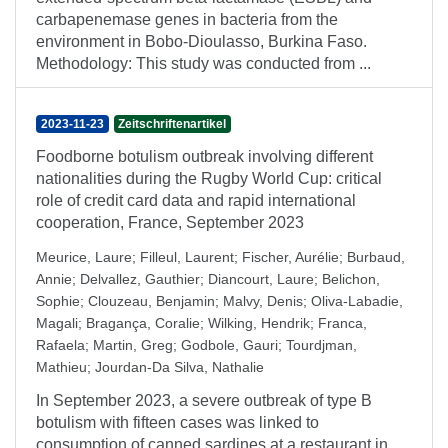
carbapenemase genes in bacteria from the
environment in Bobo-Dioulasso, Burkina Faso.
Methodology: This study was conducted from ...
2023-11-23
Zeitschriftenartikel
Foodborne botulism outbreak involving different
nationalities during the Rugby World Cup: critical
role of credit card data and rapid international
cooperation, France, September 2023
Meurice, Laure
;
Filleul, Laurent
;
Fischer, Aurélie
;
Burbaud,
Annie
;
Delvallez, Gauthier
;
Diancourt, Laure
;
Belichon,
Sophie
;
Clouzeau, Benjamin
;
Malvy, Denis
;
Oliva-Labadie,
Magali
;
Bragança, Coralie
;
Wilking, Hendrik
;
Franca,
Rafaela
;
Martin, Greg
;
Godbole, Gauri
;
Tourdjman,
Mathieu
;
Jourdan-Da Silva, Nathalie
In September 2023, a severe outbreak of type B
botulism with fifteen cases was linked to
consumption of canned sardines at a restaurant in