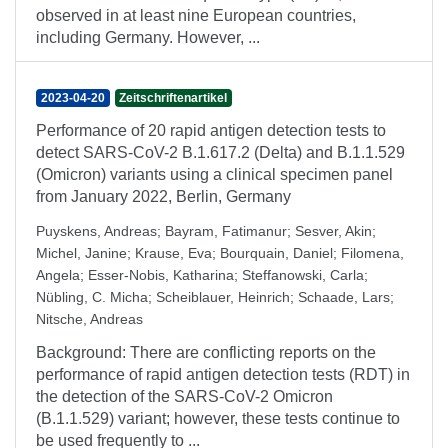
observed in at least nine European countries,
including Germany. However, ...
2023-04-20
Zeitschriftenartikel
Performance of 20 rapid antigen detection tests to
detect SARS-CoV-2 B.1.617.2 (Delta) and B.1.1.529
(Omicron) variants using a clinical specimen panel
from January 2022, Berlin, Germany
Puyskens, Andreas
;
Bayram, Fatimanur
;
Sesver, Akin
;
Michel, Janine
;
Krause, Eva
;
Bourquain, Daniel
;
Filomena,
Angela
;
Esser-Nobis, Katharina
;
Steffanowski, Carla
;
Nübling, C. Micha
;
Scheiblauer, Heinrich
;
Schaade, Lars
;
Nitsche, Andreas
Background: There are conflicting reports on the
performance of rapid antigen detection tests (RDT) in
the detection of the SARS-CoV-2 Omicron
(B.1.1.529) variant; however, these tests continue to
be used frequently to ...