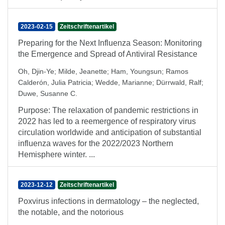
2023-02-15
Zeitschriftenartikel
Preparing for the Next Influenza Season: Monitoring
the Emergence and Spread of Antiviral Resistance
Oh, Djin-Ye
;
Milde, Jeanette
;
Ham, Youngsun
;
Ramos
Calderón, Julia Patricia
;
Wedde, Marianne
;
Dürrwald, Ralf
;
Duwe, Susanne C.
Purpose: The relaxation of pandemic restrictions in
2022 has led to a reemergence of respiratory virus
circulation worldwide and anticipation of substantial
influenza waves for the 2022/2023 Northern
Hemisphere winter. ...
2023-12-12
Zeitschriftenartikel
Poxvirus infections in dermatology – the neglected,
the notable, and the notorious