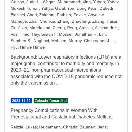
Walson, Judd L.
;
Waqas, Muhammad
;
Xing, Yuhan
;
Yadav,
Mukesh Kumar
;
Yahya, Galal
;
Yon, Dong Keon
;
Zahedi
Bialvaei, Abed
;
Zakham, Fathiah
;
Zeleke, Abyalew
Mamuye
;
Zhai, Chunxia
;
Zhang, Zhaofeng
;
Zhang, Haijun
;
Zielińska, Magdalena
;
Zheng, Peng
;
Aravkin, Aleksandr Y.
;
Vos, Theo
;
Hay, Simon I.
;
Mosser, Jonathan F.
;
Lim,
Stephen S.
;
Naghavi, Mohsen
;
Murray, Christopher J. L.
;
Kyu, Hmwe Hmwe
Background: Lower respiratory infections (LRIs) are a
major global contributor to morbidity and mortality. In
2020–21, non-pharmaceutical interventions
associated with the COVID-19 pandemic reduced not
only the transmission ...
2023-11-22
Zeitschriftenartikel
Pregnancy Complications in Women With
Pregestational and Gestational Diabetes Mellitus
Reitzle, Lukas
;
Heidemann, Christin
;
Baumert, Jens
;