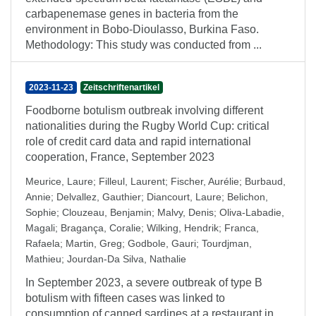
carbapenemase genes in bacteria from the
environment in Bobo-Dioulasso, Burkina Faso.
Methodology: This study was conducted from ...
2023-11-23
Zeitschriftenartikel
Foodborne botulism outbreak involving different
nationalities during the Rugby World Cup: critical
role of credit card data and rapid international
cooperation, France, September 2023
Meurice, Laure
;
Filleul, Laurent
;
Fischer, Aurélie
;
Burbaud,
Annie
;
Delvallez, Gauthier
;
Diancourt, Laure
;
Belichon,
Sophie
;
Clouzeau, Benjamin
;
Malvy, Denis
;
Oliva-Labadie,
Magali
;
Bragança, Coralie
;
Wilking, Hendrik
;
Franca,
Rafaela
;
Martin, Greg
;
Godbole, Gauri
;
Tourdjman,
Mathieu
;
Jourdan-Da Silva, Nathalie
In September 2023, a severe outbreak of type B
botulism with fifteen cases was linked to
consumption of canned sardines at a restaurant in