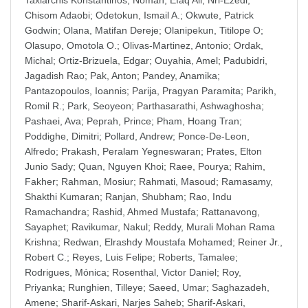
Taxiarchis Konstantinos
;
Noman, Efaq Ali
;
Nri-Ezedi,
Chisom Adaobi
;
Odetokun, Ismail A.
;
Okwute, Patrick
Godwin
;
Olana, Matifan Dereje
;
Olanipekun, Titilope O
;
Olasupo, Omotola O.
;
Olivas-Martinez, Antonio
;
Ordak,
Michal
;
Ortiz-Brizuela, Edgar
;
Ouyahia, Amel
;
Padubidri,
Jagadish Rao
;
Pak, Anton
;
Pandey, Anamika
;
Pantazopoulos, Ioannis
;
Parija, Pragyan Paramita
;
Parikh,
Romil R.
;
Park, Seoyeon
;
Parthasarathi, Ashwaghosha
;
Pashaei, Ava
;
Peprah, Prince
;
Pham, Hoang Tran
;
Poddighe, Dimitri
;
Pollard, Andrew
;
Ponce-De-Leon,
Alfredo
;
Prakash, Peralam Yegneswaran
;
Prates, Elton
Junio Sady
;
Quan, Nguyen Khoi
;
Raee, Pourya
;
Rahim,
Fakher
;
Rahman, Mosiur
;
Rahmati, Masoud
;
Ramasamy,
Shakthi Kumaran
;
Ranjan, Shubham
;
Rao, Indu
Ramachandra
;
Rashid, Ahmed Mustafa
;
Rattanavong,
Sayaphet
;
Ravikumar, Nakul
;
Reddy, Murali Mohan Rama
Krishna
;
Redwan, Elrashdy Moustafa Mohamed
;
Reiner Jr.,
Robert C.
;
Reyes, Luis Felipe
;
Roberts, Tamalee
;
Rodrigues, Mónica
;
Rosenthal, Victor Daniel
;
Roy,
Priyanka
;
Runghien, Tilleye
;
Saeed, Umar
;
Saghazadeh,
Amene
;
Sharif-Askari, Narjes Saheb
;
Sharif-Askari,