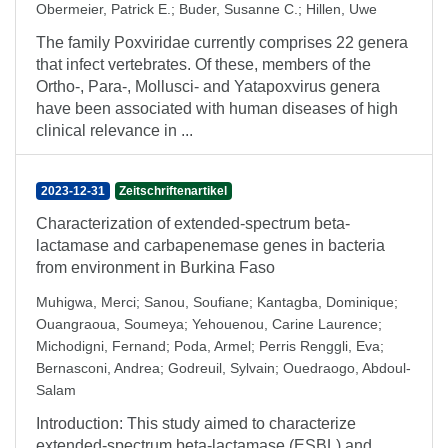
Obermeier, Patrick E.
;
Buder, Susanne C.
;
Hillen, Uwe
The family Poxviridae currently comprises 22 genera
that infect vertebrates. Of these, members of the
Ortho-, Para-, Mollusci- and Yatapoxvirus genera
have been associated with human diseases of high
clinical relevance in ...
2023-12-31
Zeitschriftenartikel
Characterization of extended-spectrum beta-
lactamase and carbapenemase genes in bacteria
from environment in Burkina Faso
Muhigwa, Merci
;
Sanou, Soufiane
;
Kantagba, Dominique
;
Ouangraoua, Soumeya
;
Yehouenou, Carine Laurence
;
Michodigni, Fernand
;
Poda, Armel
;
Perris Renggli, Eva
;
Bernasconi, Andrea
;
Godreuil, Sylvain
;
Ouedraogo, Abdoul-
Salam
Introduction: This study aimed to characterize
extended-spectrum beta-lactamase (ESBL) and