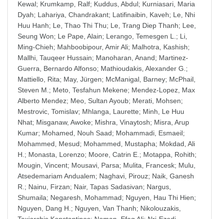
Kewal
;
Krumkamp, Ralf
;
Kuddus, Abdul
;
Kurniasari, Maria
Dyah
;
Lahariya, Chandrakant
;
Latifinaibin, Kaveh
;
Le, Nhi
Huu Hanh
;
Le, Thao Thi Thu
;
Le, Trang Diep Thanh
;
Lee,
Seung Won
;
Le Pape, Alain
;
Lerango, Temesgen L.
;
Li,
Ming-Chieh
;
Mahboobipour, Amir Ali
;
Malhotra, Kashish
;
Mallhi, Tauqeer Hussain
;
Manoharan, Anand
;
Martinez-
Guerra, Bernardo Alfonso
;
Mathioudakis, Alexander G.
;
Mattiello, Rita
;
May, Jürgen
;
McManigal, Barney
;
McPhail,
Steven M.
;
Meto, Tesfahun Mekene
;
Mendez-Lopez, Max
Alberto Mendez
;
Meo, Sultan Ayoub
;
Merati, Mohsen
;
Mestrovic, Tomislav
;
Mhlanga, Laurette
;
Minh, Le Huu
Nhat
;
Misganaw, Awoke
;
Mishra, Vinaytosh
;
Misra, Arup
Kumar
;
Mohamed, Nouh Saad
;
Mohammadi, Esmaeil
;
Mohammed, Mesud
;
Mohammed, Mustapha
;
Mokdad, Ali
H.
;
Monasta, Lorenzo
;
Moore, Catrin E.
;
Motappa, Rohith
;
Mougin, Vincent
;
Mousavi, Parsa
;
Mulita, Francesk
;
Mulu,
Atsedemariam Andualem
;
Naghavi, Pirouz
;
Naik, Ganesh
R.
;
Nainu, Firzan
;
Nair, Tapas Sadasivan
;
Nargus,
Shumaila
;
Negaresh, Mohammad
;
Nguyen, Hau Thi Hien
;
Nguyen, Dang H.
;
Nguyen, Van Thanh
;
Nikolouzakis,