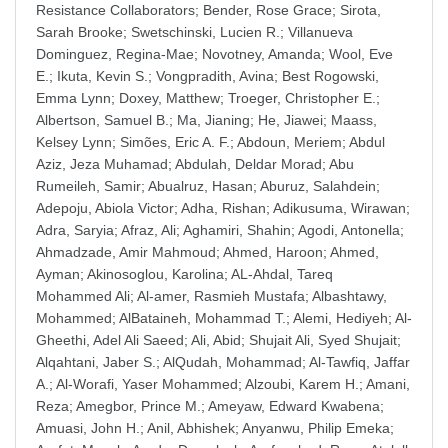
Resistance Collaborators
;
Bender, Rose Grace
;
Sirota,
Sarah Brooke
;
Swetschinski, Lucien R.
;
Villanueva
Dominguez, Regina-Mae
;
Novotney, Amanda
;
Wool, Eve
E.
;
Ikuta, Kevin S.
;
Vongpradith, Avina
;
Best Rogowski,
Emma Lynn
;
Doxey, Matthew
;
Troeger, Christopher E.
;
Albertson, Samuel B.
;
Ma, Jianing
;
He, Jiawei
;
Maass,
Kelsey Lynn
;
Simões, Eric A. F.
;
Abdoun, Meriem
;
Abdul
Aziz, Jeza Muhamad
;
Abdulah, Deldar Morad
;
Abu
Rumeileh, Samir
;
Abualruz, Hasan
;
Aburuz, Salahdein
;
Adepoju, Abiola Victor
;
Adha, Rishan
;
Adikusuma, Wirawan
;
Adra, Saryia
;
Afraz, Ali
;
Aghamiri, Shahin
;
Agodi, Antonella
;
Ahmadzade, Amir Mahmoud
;
Ahmed, Haroon
;
Ahmed,
Ayman
;
Akinosoglou, Karolina
;
AL-Ahdal, Tareq
Mohammed Ali
;
Al-amer, Rasmieh Mustafa
;
Albashtawy,
Mohammed
;
AlBataineh, Mohammad T.
;
Alemi, Hediyeh
;
Al-
Gheethi, Adel Ali Saeed
;
Ali, Abid
;
Shujait Ali, Syed Shujait
;
Alqahtani, Jaber S.
;
AlQudah, Mohammad
;
Al-Tawfiq, Jaffar
A.
;
Al-Worafi, Yaser Mohammed
;
Alzoubi, Karem H.
;
Amani,
Reza
;
Amegbor, Prince M.
;
Ameyaw, Edward Kwabena
;
Amuasi, John H.
;
Anil, Abhishek
;
Anyanwu, Philip Emeka
;