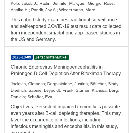
Kolb, Jakob J.
;
Radin, Jennifer M.
;
Quer, Giorgio
;
Rose,
Annika H.
;
Pandit, Jay A.
;
Wiedermann, Marc
This cohort study examines traditional surveillance
and self-reported COVID-19 test result data collected
from independent smartphone app–based studies in
the US and Germany.
2023-10-09
Zeitschriftenartikel
Chronic Enterovirus Meningoencephalitis in
Prolonged B-Cell Depletion After Rituximab Therapy
Jacksch, Clemens
;
Dargvainiene, Justina
;
Böttcher, Sindy
;
Diedrich, Sabine
;
Leypoldt, Frank
;
Stürner, Klarissa
;
Berg,
Daniela
;
Schäffer, Eva
Objectives: Persistent impaired immunity is possible
even years after B-cell depleting therapies. This may
favor the occurrence of infections, including
infectious meningitis and encephalitis. In this study,
we report a ...