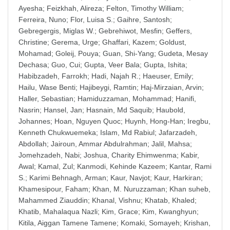
Ayesha
;
Feizkhah, Alireza
;
Felton, Timothy William
;
Ferreira, Nuno
;
Flor, Luisa S.
;
Gaihre, Santosh
;
Gebregergis, Miglas W.
;
Gebrehiwot, Mesfin
;
Geffers,
Christine
;
Gerema, Urge
;
Ghaffari, Kazem
;
Goldust,
Mohamad
;
Goleij, Pouya
;
Guan, Shi-Yang
;
Gudeta, Mesay
Dechasa
;
Guo, Cui
;
Gupta, Veer Bala
;
Gupta, Ishita
;
Habibzadeh, Farrokh
;
Hadi, Najah R.
;
Haeuser, Emily
;
Hailu, Wase Benti
;
Hajibeygi, Ramtin
;
Haj-Mirzaian, Arvin
;
Haller, Sebastian
;
Hamiduzzaman, Mohammad
;
Hanifi,
Nasrin
;
Hansel, Jan
;
Hasnain, Md Saquib
;
Haubold,
Johannes
;
Hoan, Nguyen Quoc
;
Huynh, Hong-Han
;
Iregbu,
Kenneth Chukwuemeka
;
Islam, Md Rabiul
;
Jafarzadeh,
Abdollah
;
Jairoun, Ammar Abdulrahman
;
Jalil, Mahsa
;
Jomehzadeh, Nabi
;
Joshua, Charity Ehimwenma
;
Kabir,
Awal
;
Kamal, Zul
;
Kanmodi, Kehinde Kazeem
;
Kantar, Rami
S.
;
Karimi Behnagh, Arman
;
Kaur, Navjot
;
Kaur, Harkiran
;
Khamesipour, Faham
;
Khan, M. Nuruzzaman
;
Khan suheb,
Mahammed Ziauddin
;
Khanal, Vishnu
;
Khatab, Khaled
;
Khatib, Mahalaqua Nazli
;
Kim, Grace
;
Kim, Kwanghyun
;
Kitila, Aiggan Tamene Tamene
;
Komaki, Somayeh
;
Krishan,