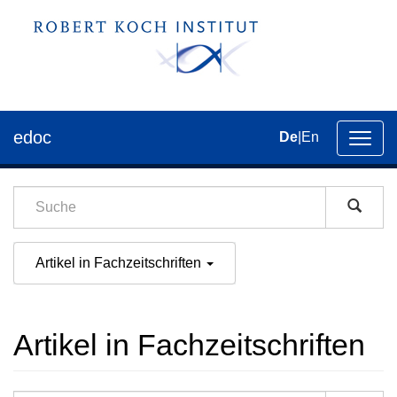
edoc
De
|
En
Umsch
der
Navig
Artikel in Fachzeitschriften
Artikel in Fachzeitschriften