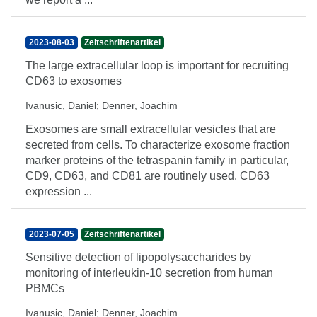
2023-08-03
Zeitschriftenartikel
The large extracellular loop is important for recruiting
CD63 to exosomes
Ivanusic, Daniel
;
Denner, Joachim
Exosomes are small extracellular vesicles that are
secreted from cells. To characterize exosome fraction
marker proteins of the tetraspanin family in particular,
CD9, CD63, and CD81 are routinely used. CD63
expression ...
2023-07-05
Zeitschriftenartikel
Sensitive detection of lipopolysaccharides by
monitoring of interleukin-10 secretion from human
PBMCs
Ivanusic, Daniel
;
Denner, Joachim