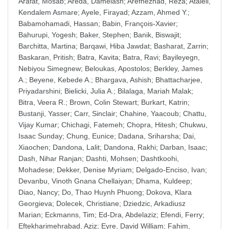
Arafat, Mosab
;
Areda, Damelash
;
Arefnezhad, Reza
;
Atalell,
Kendalem Asmare
;
Ayele, Firayad
;
Azzam, Ahmed Y.
;
Babamohamadi, Hassan
;
Babin, François-Xavier
;
Bahurupi, Yogesh
;
Baker, Stephen
;
Banik, Biswajit
;
Barchitta, Martina
;
Barqawi, Hiba Jawdat
;
Basharat, Zarrin
;
Baskaran, Pritish
;
Batra, Kavita
;
Batra, Ravi
;
Bayileyegn,
Nebiyou Simegnew
;
Beloukas, Apostolos
;
Berkley, James
A.
;
Beyene, Kebede A.
;
Bhargava, Ashish
;
Bhattacharjee,
Priyadarshini
;
Bielicki, Julia A.
;
Bilalaga, Mariah Malak
;
Bitra, Veera R.
;
Brown, Colin Stewart
;
Burkart, Katrin
;
Bustanji, Yasser
;
Carr, Sinclair
;
Chahine, Yaacoub
;
Chattu,
Vijay Kumar
;
Chichagi, Fatemeh
;
Chopra, Hitesh
;
Chukwu,
Isaac Sunday
;
Chung, Eunice
;
Dadana, Sriharsha
;
Dai,
Xiaochen
;
Dandona, Lalit
;
Dandona, Rakhi
;
Darban, Isaac
;
Dash, Nihar Ranjan
;
Dashti, Mohsen
;
Dashtkoohi,
Mohadese
;
Dekker, Denise Myriam
;
Delgado-Enciso, Ivan
;
Devanbu, Vinoth Gnana Chellaiyan
;
Dhama, Kuldeep
;
Diao, Nancy
;
Do, Thao Huynh Phuong
;
Dokova, Klara
Georgieva
;
Dolecek, Christiane
;
Dziedzic, Arkadiusz
Marian
;
Eckmanns, Tim
;
Ed-Dra, Abdelaziz
;
Efendi, Ferry
;
Eftekharimehrabad, Aziz
;
Eyre, David William
;
Fahim,