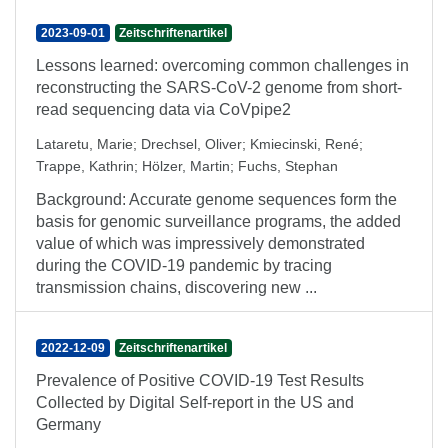
2023-09-01
Zeitschriftenartikel
Lessons learned: overcoming common challenges in
reconstructing the SARS-CoV-2 genome from short-
read sequencing data via CoVpipe2
Lataretu, Marie
;
Drechsel, Oliver
;
Kmiecinski, René
;
Trappe, Kathrin
;
Hölzer, Martin
;
Fuchs, Stephan
Background: Accurate genome sequences form the
basis for genomic surveillance programs, the added
value of which was impressively demonstrated
during the COVID-19 pandemic by tracing
transmission chains, discovering new ...
2022-12-09
Zeitschriftenartikel
Prevalence of Positive COVID-19 Test Results
Collected by Digital Self-report in the US and
Germany