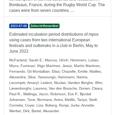
Bordeaux, France, during the Rugby World Cup. The
cases were from seven countries. ...
2023-07-06
Zeitschriftenartikel
Estimated incubation period distributions of mpox
using cases from two international European
festivals and outbreaks in a club in Berlin, May to
June 2022
McFarland, Sarah E.
;
Marcus, Ulrich
;
Hemmers, Lukas
;
Miura, Fuminari
;
Iñigo Martínez, Jesús
;
Martín Martínez,
Fernando
;
Gil Montalbán, Elisa
;
Chazelle, Emilie
;
Mailles,
Alexandra
;
Silue, Yassoungo
;
Hammami, Naïma
;
Lecompte, Amaryl
;
Ledent, Nicolas
;
Vanden Berghe, Wim
;
Liesenborghs, Laurens
;
Van den Bossche, Dorien
;
Cleary,
Paul R.
;
Wallinga, Jacco
;
Robinson, Eve P.
;
Bjordal
Johansen, Tone
;
Bormane, Antra
;
Melillo, Tanya
;
Seidl,
Cornelia
;
Coyer, Liza
;
Boberg, Ronja
;
Jurke, Annette
;
Werber, Dirk
;
Bartel, Alexander