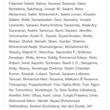
Fatemeh Saheb
;
Sahoo, Soumya Swaroop
;
Sahu,
Monalisha
;
Sakshaug, Joseph W.
;
Salami, Afeez
Abolarinwa
;
Saleh, Mohamed A.
;
Salehi omran, Hossein
;
Sallam, Malik
;
Samadzadeh, Sara
;
Samodra, Yoseph
Leonardo
;
Sanjeev, Rama Krishna
;
Sarasmita, Made Ary
;
Saravanan, Aswini
;
Sartorius, Benn
;
Saulam, Jennifer
;
Schumacher, Austin E.
;
Seyedi, Seyed Arsalan
;
Shafie,
Mahan
;
Shahid, Samiah
;
Sham, Sunder
;
Shamim,
Muhammad Aaqib
;
Shamshirgaran, Mohammad Ali
;
Shastry, Rajesh P.
;
Sherchan, Samendra P.
;
Shiferaw,
Desalegn
;
Shittu, Aminu
;
Siddig, Emmanuel Edwar
;
Sinto,
Robert
;
Sood, Aayushi
;
Sorensen, Reed J. D.
;
Stergachis,
Andy
;
Stoeva, Temenuga Zhekova
;
Swain, Chandan
Kumar
;
Szarpak, Lukasz
;
Tamuzi, Jacques Lukenze
;
Temsah, Mohamad-Hani
;
Tessema, Melkamu B Tessema
;
Thangaraju, Pugazhenthan
;
Tran, Nghia Minh
;
Tran, Ngoc-
Ha
;
Tumurkhuu, Munkhtuya
;
Ty, Sree Sudha
;
Udoakang,
Aniefiok John
;
Ulhaq, Inam
;
Umar, Tungki Pratama
;
Umer,
Abdurezak Adem
;
Vahabi, Seyed Mohammad
;
Vaithinathan, Asokan Govindaraj
;
Van den Eynde, Jef
;