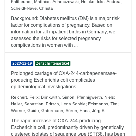
Kaltheuner, Matthias
;
Adamczewski, Heinke
;
Icks, Andrea
;
Scheidt-Nave, Christa
Background: Diabetes mellitus (DM) is a major risk
factor for complications of pregnancy. Based on
information for all inpatient births in Germany, we
assessed the risks for selected pregnancy
complications in women with ...
2023-12-19
Zeitschriftenartikel
Prolonged carriage of OXA-244-carbapenemase-
producing Escherichia coli complicates
epidemiological investigations
Reichert, Felix
;
Brinkwirth, Simon
;
Pfennigwerth, Niels
;
Haller, Sebastian
;
Fritsch, Lena Sophie
;
Eckmanns, Tim
;
Werner, Guido
;
Gatermann, Sören
;
Hans, Jörg B.
The rapid increase of OXA-244-producing
Escherichia coli, predominantly driven by genetically
clustered isolates of sequence type (ST)38, has been