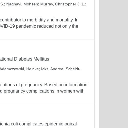
 S.
;
Naghavi, Mohsen
;
Murray, Christopher J. L.
;
ontributor to morbidity and mortality. In
OVID-19 pandemic reduced not only the
ional Diabetes Mellitus
Adamczewski, Heinke
;
Icks, Andrea
;
Scheidt-
lications of pregnancy. Based on information
cted pregnancy complications in women with
hia coli complicates epidemiological