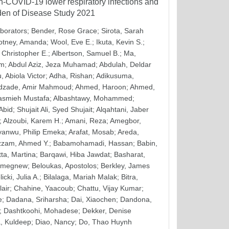
on-COVID-19 lower respiratory infections and
rden of Disease Study 2021
aborators
;
Bender, Rose Grace
;
Sirota, Sarah
otney, Amanda
;
Wool, Eve E.
;
Ikuta, Kevin S.
;
 Christopher E.
;
Albertson, Samuel B.
;
Ma,
em
;
Abdul Aziz, Jeza Muhamad
;
Abdulah, Deldar
, Abiola Victor
;
Adha, Rishan
;
Adikusuma,
zade, Amir Mahmoud
;
Ahmed, Haroon
;
Ahmed,
asmieh Mustafa
;
Albashtawy, Mohammed
;
 Abid
;
Shujait Ali, Syed Shujait
;
Alqahtani, Jaber
;
Alzoubi, Karem H.
;
Amani, Reza
;
Amegbor,
yanwu, Philip Emeka
;
Arafat, Mosab
;
Areda,
zzam, Ahmed Y.
;
Babamohamadi, Hassan
;
Babin,
tta, Martina
;
Barqawi, Hiba Jawdat
;
Basharat,
Simegnew
;
Beloukas, Apostolos
;
Berkley, James
licki, Julia A.
;
Bilalaga, Mariah Malak
;
Bitra,
lair
;
Chahine, Yaacoub
;
Chattu, Vijay Kumar
;
e
;
Dadana, Sriharsha
;
Dai, Xiaochen
;
Dandona,
;
Dashtkoohi, Mohadese
;
Dekker, Denise
, Kuldeep
;
Diao, Nancy
;
Do, Thao Huynh