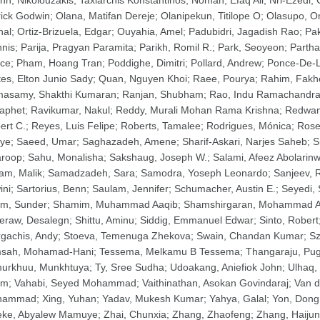
nh
;
Nikolouzakis, Taxiarchis Konstantinos
;
Noman, Efaq Ali
;
Nri-Ezedi,
rick Godwin
;
Olana, Matifan Dereje
;
Olanipekun, Titilope O
;
Olasupo, O
hal
;
Ortiz-Brizuela, Edgar
;
Ouyahia, Amel
;
Padubidri, Jagadish Rao
;
Pak
nnis
;
Parija, Pragyan Paramita
;
Parikh, Romil R.
;
Park, Seoyeon
;
Partha
nce
;
Pham, Hoang Tran
;
Poddighe, Dimitri
;
Pollard, Andrew
;
Ponce-De-L
tes, Elton Junio Sady
;
Quan, Nguyen Khoi
;
Raee, Pourya
;
Rahim, Fakh
asamy, Shakthi Kumaran
;
Ranjan, Shubham
;
Rao, Indu Ramachandr
aphet
;
Ravikumar, Nakul
;
Reddy, Murali Mohan Rama Krishna
;
Redwan
ert C.
;
Reyes, Luis Felipe
;
Roberts, Tamalee
;
Rodrigues, Mónica
;
Rosen
eye
;
Saeed, Umar
;
Saghazadeh, Amene
;
Sharif-Askari, Narjes Saheb
;
S
roop
;
Sahu, Monalisha
;
Sakshaug, Joseph W.
;
Salami, Afeez Abolarin
lam, Malik
;
Samadzadeh, Sara
;
Samodra, Yoseph Leonardo
;
Sanjeev, 
ini
;
Sartorius, Benn
;
Saulam, Jennifer
;
Schumacher, Austin E.
;
Seyedi,
m, Sunder
;
Shamim, Muhammad Aaqib
;
Shamshirgaran, Mohammad A
feraw, Desalegn
;
Shittu, Aminu
;
Siddig, Emmanuel Edwar
;
Sinto, Robert
rgachis, Andy
;
Stoeva, Temenuga Zhekova
;
Swain, Chandan Kumar
;
Sz
sah, Mohamad-Hani
;
Tessema, Melkamu B Tessema
;
Thangaraju, Pu
urkhuu, Munkhtuya
;
Ty, Sree Sudha
;
Udoakang, Aniefiok John
;
Ulhaq,
em
;
Vahabi, Seyed Mohammad
;
Vaithinathan, Asokan Govindaraj
;
Van d
hammad
;
Xing, Yuhan
;
Yadav, Mukesh Kumar
;
Yahya, Galal
;
Yon, Dong
eke, Abyalew Mamuye
;
Zhai, Chunxia
;
Zhang, Zhaofeng
;
Zhang, Haijun