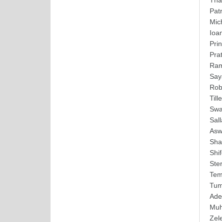
Tha
Pat
Mic
Ioa
Pri
Pra
Ram
Say
Rob
Till
Swa
Sal
Asw
Sha
Shi
Ste
Tem
Tum
Ad
Mu
Zel