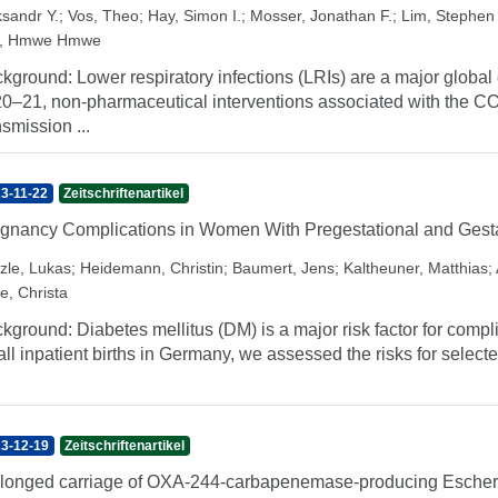
ksandr Y.
;
Vos, Theo
;
Hay, Simon I.
;
Mosser, Jonathan F.
;
Lim, Stephen
, Hmwe Hmwe
kground: Lower respiratory infections (LRIs) are a major global c
0–21, non-pharmaceutical interventions associated with the C
nsmission ...
3-11-22
Zeitschriftenartikel
gnancy Complications in Women With Pregestational and Gestat
tzle, Lukas
;
Heidemann, Christin
;
Baumert, Jens
;
Kaltheuner, Matthias
;
e, Christa
kground: Diabetes mellitus (DM) is a major risk factor for comp
 all inpatient births in Germany, we assessed the risks for sele
3-12-19
Zeitschriftenartikel
longed carriage of OXA-244-carbapenemase-producing Escheric