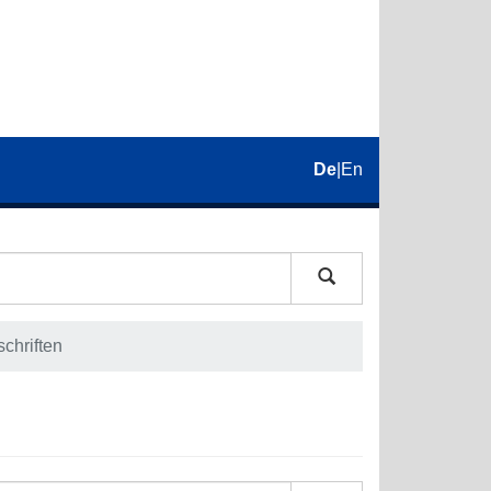
De
|
En
schriften