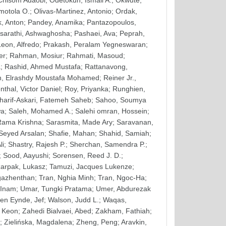
 Chisom Adaobi
;
Odetokun, Ismail A.
;
Okwute,
motola O.
;
Olivas-Martinez, Antonio
;
Ordak,
, Anton
;
Pandey, Anamika
;
Pantazopoulos,
sarathi, Ashwaghosha
;
Pashaei, Ava
;
Peprah,
eon, Alfredo
;
Prakash, Peralam Yegneswaran
;
er
;
Rahman, Mosiur
;
Rahmati, Masoud
;
a
;
Rashid, Ahmed Mustafa
;
Rattanavong,
, Elrashdy Moustafa Mohamed
;
Reiner Jr.,
thal, Victor Daniel
;
Roy, Priyanka
;
Runghien,
harif-Askari, Fatemeh Saheb
;
Sahoo, Soumya
wa
;
Saleh, Mohamed A.
;
Salehi omran, Hossein
;
Rama Krishna
;
Sarasmita, Made Ary
;
Saravanan,
 Seyed Arsalan
;
Shafie, Mahan
;
Shahid, Samiah
;
li
;
Shastry, Rajesh P.
;
Sherchan, Samendra P.
;
;
Sood, Aayushi
;
Sorensen, Reed J. D.
;
arpak, Lukasz
;
Tamuzi, Jacques Lukenze
;
gazhenthan
;
Tran, Nghia Minh
;
Tran, Ngoc-Ha
;
 Inam
;
Umar, Tungki Pratama
;
Umer, Abdurezak
en Eynde, Jef
;
Walson, Judd L.
;
Waqas,
 Keon
;
Zahedi Bialvaei, Abed
;
Zakham, Fathiah
;
;
Zielińska, Magdalena
;
Zheng, Peng
;
Aravkin,