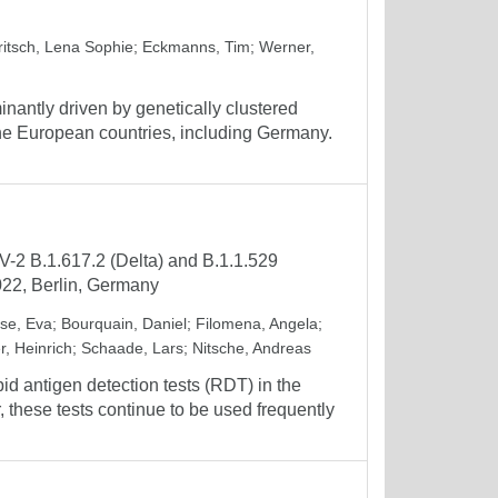
ritsch, Lena Sophie
;
Eckmanns, Tim
;
Werner,
nantly driven by genetically clustered
ine European countries, including Germany.
V-2 B.1.617.2 (Delta) and B.1.1.529
022, Berlin, Germany
se, Eva
;
Bourquain, Daniel
;
Filomena, Angela
;
r, Heinrich
;
Schaade, Lars
;
Nitsche, Andreas
id antigen detection tests (RDT) in the
these tests continue to be used frequently