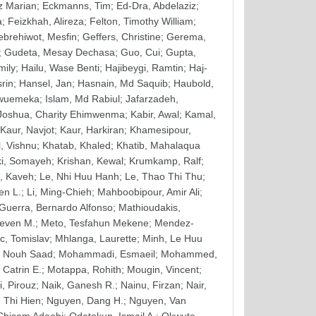
z Marian
;
Eckmanns, Tim
;
Ed-Dra, Abdelaziz
;
a
;
Feizkhah, Alireza
;
Felton, Timothy William
;
brehiwot, Mesfin
;
Geffers, Christine
;
Gerema,
;
Gudeta, Mesay Dechasa
;
Guo, Cui
;
Gupta,
mily
;
Hailu, Wase Benti
;
Hajibeygi, Ramtin
;
Haj-
srin
;
Hansel, Jan
;
Hasnain, Md Saquib
;
Haubold,
kwuemeka
;
Islam, Md Rabiul
;
Jafarzadeh,
Joshua, Charity Ehimwenma
;
Kabir, Awal
;
Kamal,
Kaur, Navjot
;
Kaur, Harkiran
;
Khamesipour,
, Vishnu
;
Khatab, Khaled
;
Khatib, Mahalaqua
i, Somayeh
;
Krishan, Kewal
;
Krumkamp, Ralf
;
n, Kaveh
;
Le, Nhi Huu Hanh
;
Le, Thao Thi Thu
;
en L.
;
Li, Ming-Chieh
;
Mahboobipour, Amir Ali
;
Guerra, Bernardo Alfonso
;
Mathioudakis,
teven M.
;
Meto, Tesfahun Mekene
;
Mendez-
c, Tomislav
;
Mhlanga, Laurette
;
Minh, Le Huu
 Nouh Saad
;
Mohammadi, Esmaeil
;
Mohammed,
 Catrin E.
;
Motappa, Rohith
;
Mougin, Vincent
;
, Pirouz
;
Naik, Ganesh R.
;
Nainu, Firzan
;
Nair,
 Thi Hien
;
Nguyen, Dang H.
;
Nguyen, Van