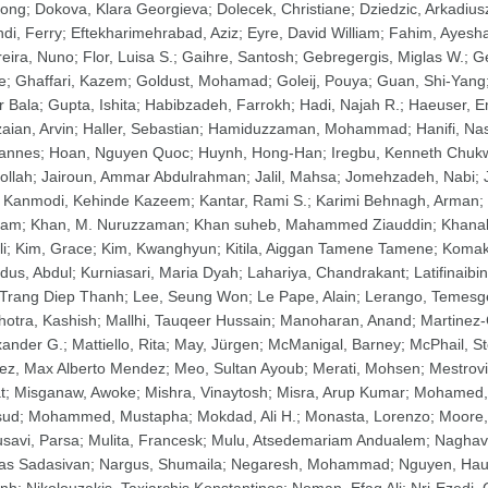
ong
;
Dokova, Klara Georgieva
;
Dolecek, Christiane
;
Dziedzic, Arkadius
ndi, Ferry
;
Eftekharimehrabad, Aziz
;
Eyre, David William
;
Fahim, Ayesh
reira, Nuno
;
Flor, Luisa S.
;
Gaihre, Santosh
;
Gebregergis, Miglas W.
;
Ge
e
;
Ghaffari, Kazem
;
Goldust, Mohamad
;
Goleij, Pouya
;
Guan, Shi-Yang
r Bala
;
Gupta, Ishita
;
Habibzadeh, Farrokh
;
Hadi, Najah R.
;
Haeuser, E
aian, Arvin
;
Haller, Sebastian
;
Hamiduzzaman, Mohammad
;
Hanifi, Na
annes
;
Hoan, Nguyen Quoc
;
Huynh, Hong-Han
;
Iregbu, Kenneth Chu
ollah
;
Jairoun, Ammar Abdulrahman
;
Jalil, Mahsa
;
Jomehzadeh, Nabi
;
;
Kanmodi, Kehinde Kazeem
;
Kantar, Rami S.
;
Karimi Behnagh, Arman
;
ham
;
Khan, M. Nuruzzaman
;
Khan suheb, Mahammed Ziauddin
;
Khanal
i
;
Kim, Grace
;
Kim, Kwanghyun
;
Kitila, Aiggan Tamene Tamene
;
Komak
dus, Abdul
;
Kurniasari, Maria Dyah
;
Lahariya, Chandrakant
;
Latifinaibi
 Trang Diep Thanh
;
Lee, Seung Won
;
Le Pape, Alain
;
Lerango, Temesg
hotra, Kashish
;
Mallhi, Tauqeer Hussain
;
Manoharan, Anand
;
Martinez-
xander G.
;
Mattiello, Rita
;
May, Jürgen
;
McManigal, Barney
;
McPhail, S
ez, Max Alberto Mendez
;
Meo, Sultan Ayoub
;
Merati, Mohsen
;
Mestrovi
t
;
Misganaw, Awoke
;
Mishra, Vinaytosh
;
Misra, Arup Kumar
;
Mohamed,
sud
;
Mohammed, Mustapha
;
Mokdad, Ali H.
;
Monasta, Lorenzo
;
Moore,
savi, Parsa
;
Mulita, Francesk
;
Mulu, Atsedemariam Andualem
;
Naghavi
as Sadasivan
;
Nargus, Shumaila
;
Negaresh, Mohammad
;
Nguyen, Hau