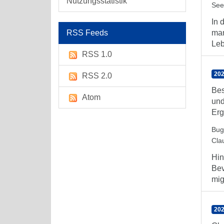
Nutzungsstatistik
See
In 
RSS Feeds
man
Leb
RSS 1.0
202
RSS 2.0
Bes
Atom
und
Erg
Bug
Cla
Hin
Bev
mig
202