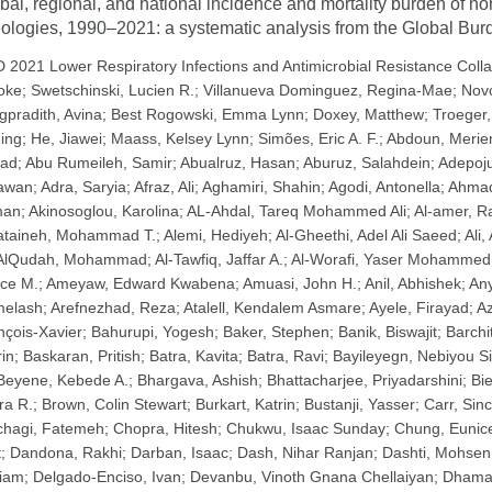
bal, regional, and national incidence and mortality burden of n
iologies, 1990–2021: a systematic analysis from the Global Bu
 2021 Lower Respiratory Infections and Antimicrobial Resistance Coll
oke
;
Swetschinski, Lucien R.
;
Villanueva Dominguez, Regina-Mae
;
Nov
gpradith, Avina
;
Best Rogowski, Emma Lynn
;
Doxey, Matthew
;
Troeger,
ning
;
He, Jiawei
;
Maass, Kelsey Lynn
;
Simões, Eric A. F.
;
Abdoun, Meri
ad
;
Abu Rumeileh, Samir
;
Abualruz, Hasan
;
Aburuz, Salahdein
;
Adepoju
awan
;
Adra, Saryia
;
Afraz, Ali
;
Aghamiri, Shahin
;
Agodi, Antonella
;
Ahmad
man
;
Akinosoglou, Karolina
;
AL-Ahdal, Tareq Mohammed Ali
;
Al-amer, R
ataineh, Mohammad T.
;
Alemi, Hediyeh
;
Al-Gheethi, Adel Ali Saeed
;
Ali,
AlQudah, Mohammad
;
Al-Tawfiq, Jaffar A.
;
Al-Worafi, Yaser Mohammed
nce M.
;
Ameyaw, Edward Kwabena
;
Amuasi, John H.
;
Anil, Abhishek
;
An
elash
;
Arefnezhad, Reza
;
Atalell, Kendalem Asmare
;
Ayele, Firayad
;
A
nçois-Xavier
;
Bahurupi, Yogesh
;
Baker, Stephen
;
Banik, Biswajit
;
Barchi
rin
;
Baskaran, Pritish
;
Batra, Kavita
;
Batra, Ravi
;
Bayileyegn, Nebiyou 
Beyene, Kebede A.
;
Bhargava, Ashish
;
Bhattacharjee, Priyadarshini
;
Bie
ra R.
;
Brown, Colin Stewart
;
Burkart, Katrin
;
Bustanji, Yasser
;
Carr, Sinc
chagi, Fatemeh
;
Chopra, Hitesh
;
Chukwu, Isaac Sunday
;
Chung, Eunic
t
;
Dandona, Rakhi
;
Darban, Isaac
;
Dash, Nihar Ranjan
;
Dashti, Mohsen
iam
;
Delgado-Enciso, Ivan
;
Devanbu, Vinoth Gnana Chellaiyan
;
Dhama