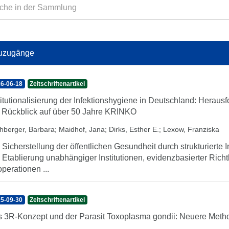
uzugänge
6-06-18
Zeitschriftenartikel
titutionalisierung der Infektionshygiene in Deutschland: Heraus
 Rückblick auf über 50 Jahre KRINKO
hberger, Barbara
;
Maidhof, Jana
;
Dirks, Esther E.
;
Lexow, Franziska
 Sicherstellung der öffentlichen Gesundheit durch strukturierte I
 Etablierung unabhängiger Institutionen, evidenzbasierter Rich
perationen ...
5-09-30
Zeitschriftenartikel
 3R-Konzept und der Parasit Toxoplasma gondii: Neuere Meth