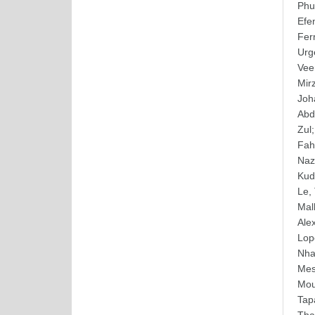
Phu
Efe
Fer
Urg
Vee
Mirz
Joh
Abd
Zul
Fa
Nazl
Kud
Le,
Mal
Ale
Lop
Nha
Me
Mou
Tap