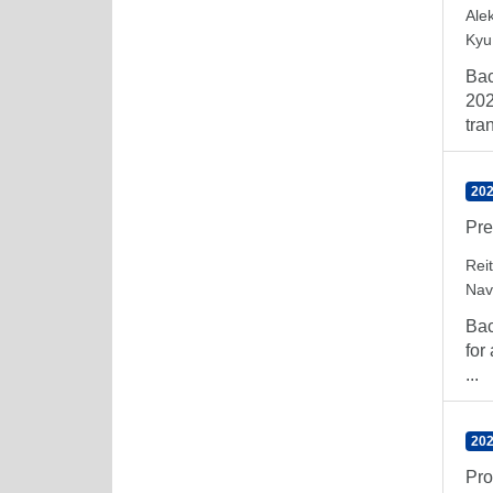
Ale
Kyu
Bac
202
tra
202
Pre
Rei
Nav
Bac
for
...
202
Pro