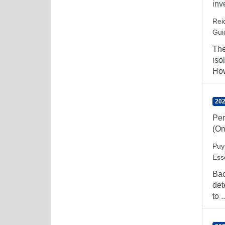
inv
Reic
Gui
The
iso
How
202
Per
(Om
Puy
Ess
Bac
det
to ..