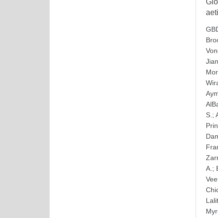
Glo
aet
GBD
Bro
Von
Jia
Mor
Wir
Ay
AlB
S.
;
Pri
Dam
Fra
Zar
A.
;
Vee
Chi
Lali
Myr