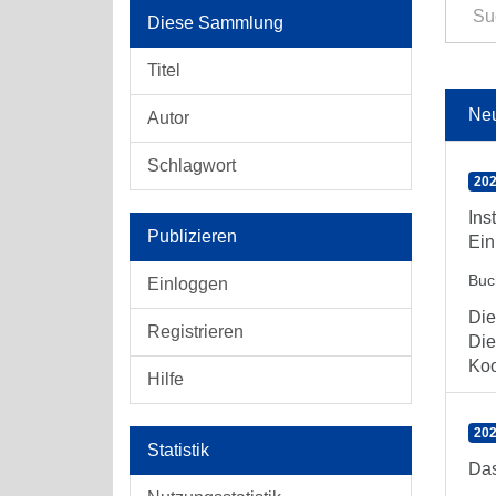
Diese Sammlung
Titel
Ne
Autor
Schlagwort
202
Ins
Publizieren
Ein
Buc
Einloggen
Die
Registrieren
Die
Koo
Hilfe
202
Statistik
Das