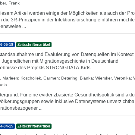
ber, Frank
diesem Artikel werden einige der Möglichkeiten als auch der Pr
 die 3R-Prinzipien in der Infektionsforschung einführen möchte
ensweise ...
6-05-18
Zeitschriftenartikel
tandsaufnahme und Evaluierung von Datenquellen im Kontext 
 Jugendlichen mit Migrationsgeschichte in Deutschland
ebnisse des Projekts STRONGDATA-Kids
, Marleen
;
Koschollek, Carmen
;
Detering, Bianka
;
Wiemker, Veronika
;
udia
tergrund: Für eine evidenzbasierte Gesundheitspolitik sind aktue
ölkerungsgruppen sowie inklusive Datensysteme unverzichtbar. 
rationsbezogener ...
4-04-15
Zeitschriftenartikel