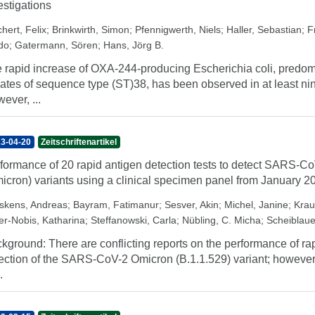
estigations
hert, Felix
;
Brinkwirth, Simon
;
Pfennigwerth, Niels
;
Haller, Sebastian
;
F
do
;
Gatermann, Sören
;
Hans, Jörg B.
 rapid increase of OXA-244-producing Escherichia coli, predomi
lates of sequence type (ST)38, has been observed in at least n
ever, ...
3-04-20
Zeitschriftenartikel
formance of 20 rapid antigen detection tests to detect SARS-Co
icron) variants using a clinical specimen panel from January 2
skens, Andreas
;
Bayram, Fatimanur
;
Sesver, Akin
;
Michel, Janine
;
Krau
er-Nobis, Katharina
;
Steffanowski, Carla
;
Nübling, C. Micha
;
Scheiblaue
kground: There are conflicting reports on the performance of rap
ection of the SARS-CoV-2 Omicron (B.1.1.529) variant; however, 
.