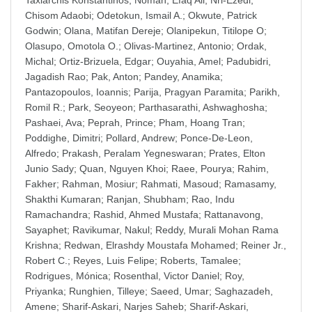
Taxiarchis Konstantinos
;
Noman, Efaq Ali
;
Nri-Ezedi,
Chisom Adaobi
;
Odetokun, Ismail A.
;
Okwute, Patrick
Godwin
;
Olana, Matifan Dereje
;
Olanipekun, Titilope O
;
Olasupo, Omotola O.
;
Olivas-Martinez, Antonio
;
Ordak,
Michal
;
Ortiz-Brizuela, Edgar
;
Ouyahia, Amel
;
Padubidri,
Jagadish Rao
;
Pak, Anton
;
Pandey, Anamika
;
Pantazopoulos, Ioannis
;
Parija, Pragyan Paramita
;
Parikh,
Romil R.
;
Park, Seoyeon
;
Parthasarathi, Ashwaghosha
;
Pashaei, Ava
;
Peprah, Prince
;
Pham, Hoang Tran
;
Poddighe, Dimitri
;
Pollard, Andrew
;
Ponce-De-Leon,
Alfredo
;
Prakash, Peralam Yegneswaran
;
Prates, Elton
Junio Sady
;
Quan, Nguyen Khoi
;
Raee, Pourya
;
Rahim,
Fakher
;
Rahman, Mosiur
;
Rahmati, Masoud
;
Ramasamy,
Shakthi Kumaran
;
Ranjan, Shubham
;
Rao, Indu
Ramachandra
;
Rashid, Ahmed Mustafa
;
Rattanavong,
Sayaphet
;
Ravikumar, Nakul
;
Reddy, Murali Mohan Rama
Krishna
;
Redwan, Elrashdy Moustafa Mohamed
;
Reiner Jr.,
Robert C.
;
Reyes, Luis Felipe
;
Roberts, Tamalee
;
Rodrigues, Mónica
;
Rosenthal, Victor Daniel
;
Roy,
Priyanka
;
Runghien, Tilleye
;
Saeed, Umar
;
Saghazadeh,
Amene
;
Sharif-Askari, Narjes Saheb
;
Sharif-Askari,