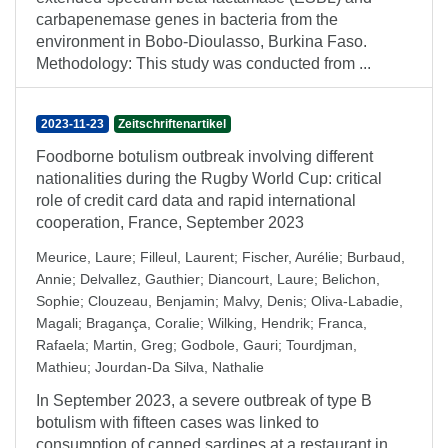
carbapenemase genes in bacteria from the
environment in Bobo-Dioulasso, Burkina Faso.
Methodology: This study was conducted from ...
2023-11-23
Zeitschriftenartikel
Foodborne botulism outbreak involving different
nationalities during the Rugby World Cup: critical
role of credit card data and rapid international
cooperation, France, September 2023
Meurice, Laure
;
Filleul, Laurent
;
Fischer, Aurélie
;
Burbaud,
Annie
;
Delvallez, Gauthier
;
Diancourt, Laure
;
Belichon,
Sophie
;
Clouzeau, Benjamin
;
Malvy, Denis
;
Oliva-Labadie,
Magali
;
Bragança, Coralie
;
Wilking, Hendrik
;
Franca,
Rafaela
;
Martin, Greg
;
Godbole, Gauri
;
Tourdjman,
Mathieu
;
Jourdan-Da Silva, Nathalie
In September 2023, a severe outbreak of type B
botulism with fifteen cases was linked to
consumption of canned sardines at a restaurant in