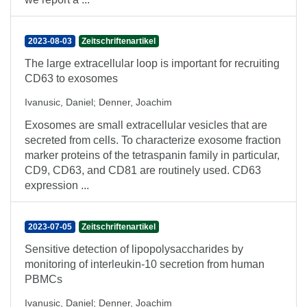
2023-08-03
Zeitschriftenartikel
The large extracellular loop is important for recruiting
CD63 to exosomes
Ivanusic, Daniel
;
Denner, Joachim
Exosomes are small extracellular vesicles that are
secreted from cells. To characterize exosome fraction
marker proteins of the tetraspanin family in particular,
CD9, CD63, and CD81 are routinely used. CD63
expression ...
2023-07-05
Zeitschriftenartikel
Sensitive detection of lipopolysaccharides by
monitoring of interleukin-10 secretion from human
PBMCs
Ivanusic, Daniel
;
Denner, Joachim