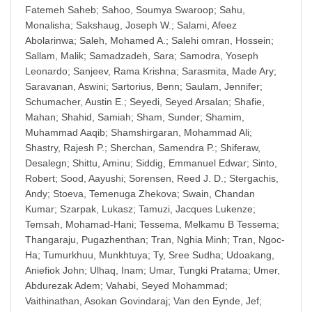
Fatemeh Saheb
;
Sahoo, Soumya Swaroop
;
Sahu,
Monalisha
;
Sakshaug, Joseph W.
;
Salami, Afeez
Abolarinwa
;
Saleh, Mohamed A.
;
Salehi omran, Hossein
;
Sallam, Malik
;
Samadzadeh, Sara
;
Samodra, Yoseph
Leonardo
;
Sanjeev, Rama Krishna
;
Sarasmita, Made Ary
;
Saravanan, Aswini
;
Sartorius, Benn
;
Saulam, Jennifer
;
Schumacher, Austin E.
;
Seyedi, Seyed Arsalan
;
Shafie,
Mahan
;
Shahid, Samiah
;
Sham, Sunder
;
Shamim,
Muhammad Aaqib
;
Shamshirgaran, Mohammad Ali
;
Shastry, Rajesh P.
;
Sherchan, Samendra P.
;
Shiferaw,
Desalegn
;
Shittu, Aminu
;
Siddig, Emmanuel Edwar
;
Sinto,
Robert
;
Sood, Aayushi
;
Sorensen, Reed J. D.
;
Stergachis,
Andy
;
Stoeva, Temenuga Zhekova
;
Swain, Chandan
Kumar
;
Szarpak, Lukasz
;
Tamuzi, Jacques Lukenze
;
Temsah, Mohamad-Hani
;
Tessema, Melkamu B Tessema
;
Thangaraju, Pugazhenthan
;
Tran, Nghia Minh
;
Tran, Ngoc-
Ha
;
Tumurkhuu, Munkhtuya
;
Ty, Sree Sudha
;
Udoakang,
Aniefiok John
;
Ulhaq, Inam
;
Umar, Tungki Pratama
;
Umer,
Abdurezak Adem
;
Vahabi, Seyed Mohammad
;
Vaithinathan, Asokan Govindaraj
;
Van den Eynde, Jef
;