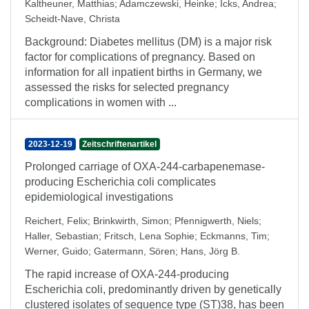
Kaltheuner, Matthias
;
Adamczewski, Heinke
;
Icks, Andrea
;
Scheidt-Nave, Christa
Background: Diabetes mellitus (DM) is a major risk
factor for complications of pregnancy. Based on
information for all inpatient births in Germany, we
assessed the risks for selected pregnancy
complications in women with ...
2023-12-19
Zeitschriftenartikel
Prolonged carriage of OXA-244-carbapenemase-
producing Escherichia coli complicates
epidemiological investigations
Reichert, Felix
;
Brinkwirth, Simon
;
Pfennigwerth, Niels
;
Haller, Sebastian
;
Fritsch, Lena Sophie
;
Eckmanns, Tim
;
Werner, Guido
;
Gatermann, Sören
;
Hans, Jörg B.
The rapid increase of OXA-244-producing
Escherichia coli, predominantly driven by genetically
clustered isolates of sequence type (ST)38, has been