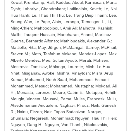
Kewal
;
Krumkamp, Ralf
;
Kuddus, Abdul
;
Kurniasari, Maria
Dyah
;
Lahariya, Chandrakant
;
Latifinaibin, Kaveh
;
Le, Nhi
Huu Hanh
;
Le, Thao Thi Thu
;
Le, Trang Diep Thanh
;
Lee,
Seung Won
;
Le Pape, Alain
;
Lerango, Temesgen L.
;
Li,
Ming-Chieh
;
Mahboobipour, Amir Ali
;
Malhotra, Kashish
;
Mallhi, Tauqeer Hussain
;
Manoharan, Anand
;
Martinez-
Guerra, Bernardo Alfonso
;
Mathioudakis, Alexander G.
;
Mattiello, Rita
;
May, Jürgen
;
McManigal, Barney
;
McPhail,
Steven M.
;
Meto, Tesfahun Mekene
;
Mendez-Lopez, Max
Alberto Mendez
;
Meo, Sultan Ayoub
;
Merati, Mohsen
;
Mestrovic, Tomislav
;
Mhlanga, Laurette
;
Minh, Le Huu
Nhat
;
Misganaw, Awoke
;
Mishra, Vinaytosh
;
Misra, Arup
Kumar
;
Mohamed, Nouh Saad
;
Mohammadi, Esmaeil
;
Mohammed, Mesud
;
Mohammed, Mustapha
;
Mokdad, Ali
H.
;
Monasta, Lorenzo
;
Moore, Catrin E.
;
Motappa, Rohith
;
Mougin, Vincent
;
Mousavi, Parsa
;
Mulita, Francesk
;
Mulu,
Atsedemariam Andualem
;
Naghavi, Pirouz
;
Naik, Ganesh
R.
;
Nainu, Firzan
;
Nair, Tapas Sadasivan
;
Nargus,
Shumaila
;
Negaresh, Mohammad
;
Nguyen, Hau Thi Hien
;
Nguyen, Dang H.
;
Nguyen, Van Thanh
;
Nikolouzakis,