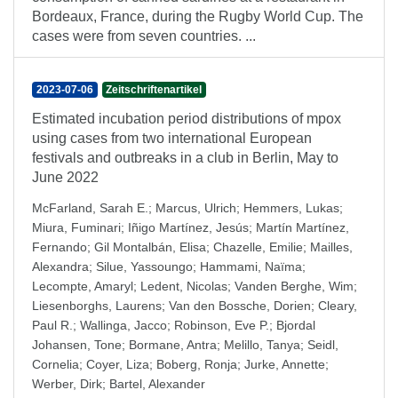
Bordeaux, France, during the Rugby World Cup. The
cases were from seven countries. ...
2023-07-06
Zeitschriftenartikel
Estimated incubation period distributions of mpox
using cases from two international European
festivals and outbreaks in a club in Berlin, May to
June 2022
McFarland, Sarah E.
;
Marcus, Ulrich
;
Hemmers, Lukas
;
Miura, Fuminari
;
Iñigo Martínez, Jesús
;
Martín Martínez,
Fernando
;
Gil Montalbán, Elisa
;
Chazelle, Emilie
;
Mailles,
Alexandra
;
Silue, Yassoungo
;
Hammami, Naïma
;
Lecompte, Amaryl
;
Ledent, Nicolas
;
Vanden Berghe, Wim
;
Liesenborghs, Laurens
;
Van den Bossche, Dorien
;
Cleary,
Paul R.
;
Wallinga, Jacco
;
Robinson, Eve P.
;
Bjordal
Johansen, Tone
;
Bormane, Antra
;
Melillo, Tanya
;
Seidl,
Cornelia
;
Coyer, Liza
;
Boberg, Ronja
;
Jurke, Annette
;
Werber, Dirk
;
Bartel, Alexander