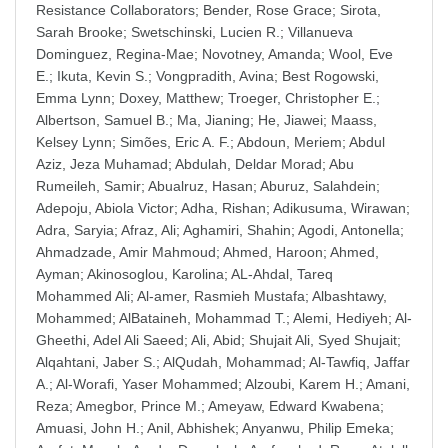
Resistance Collaborators
;
Bender, Rose Grace
;
Sirota,
Sarah Brooke
;
Swetschinski, Lucien R.
;
Villanueva
Dominguez, Regina-Mae
;
Novotney, Amanda
;
Wool, Eve
E.
;
Ikuta, Kevin S.
;
Vongpradith, Avina
;
Best Rogowski,
Emma Lynn
;
Doxey, Matthew
;
Troeger, Christopher E.
;
Albertson, Samuel B.
;
Ma, Jianing
;
He, Jiawei
;
Maass,
Kelsey Lynn
;
Simões, Eric A. F.
;
Abdoun, Meriem
;
Abdul
Aziz, Jeza Muhamad
;
Abdulah, Deldar Morad
;
Abu
Rumeileh, Samir
;
Abualruz, Hasan
;
Aburuz, Salahdein
;
Adepoju, Abiola Victor
;
Adha, Rishan
;
Adikusuma, Wirawan
;
Adra, Saryia
;
Afraz, Ali
;
Aghamiri, Shahin
;
Agodi, Antonella
;
Ahmadzade, Amir Mahmoud
;
Ahmed, Haroon
;
Ahmed,
Ayman
;
Akinosoglou, Karolina
;
AL-Ahdal, Tareq
Mohammed Ali
;
Al-amer, Rasmieh Mustafa
;
Albashtawy,
Mohammed
;
AlBataineh, Mohammad T.
;
Alemi, Hediyeh
;
Al-
Gheethi, Adel Ali Saeed
;
Ali, Abid
;
Shujait Ali, Syed Shujait
;
Alqahtani, Jaber S.
;
AlQudah, Mohammad
;
Al-Tawfiq, Jaffar
A.
;
Al-Worafi, Yaser Mohammed
;
Alzoubi, Karem H.
;
Amani,
Reza
;
Amegbor, Prince M.
;
Ameyaw, Edward Kwabena
;
Amuasi, John H.
;
Anil, Abhishek
;
Anyanwu, Philip Emeka
;