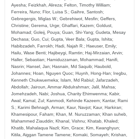
Ayesha
;
Feizkhah, Alireza
;
Felton, Timothy William
;
Ferreira, Nuno
;
Flor, Luisa S.
;
Gaihre, Santosh
;
Gebregergis, Miglas W.
;
Gebrehiwot, Mesfin
;
Geffers,
Christine
;
Gerema, Urge
;
Ghaffari, Kazem
;
Goldust,
Mohamad
;
Goleij, Pouya
;
Guan, Shi-Yang
;
Gudeta, Mesay
Dechasa
;
Guo, Cui
;
Gupta, Veer Bala
;
Gupta, Ishita
;
Habibzadeh, Farrokh
;
Hadi, Najah R.
;
Haeuser, Emily
;
Hailu, Wase Benti
;
Hajibeygi, Ramtin
;
Haj-Mirzaian, Arvin
;
Haller, Sebastian
;
Hamiduzzaman, Mohammad
;
Hanifi,
Nasrin
;
Hansel, Jan
;
Hasnain, Md Saquib
;
Haubold,
Johannes
;
Hoan, Nguyen Quoc
;
Huynh, Hong-Han
;
Iregbu,
Kenneth Chukwuemeka
;
Islam, Md Rabiul
;
Jafarzadeh,
Abdollah
;
Jairoun, Ammar Abdulrahman
;
Jalil, Mahsa
;
Jomehzadeh, Nabi
;
Joshua, Charity Ehimwenma
;
Kabir,
Awal
;
Kamal, Zul
;
Kanmodi, Kehinde Kazeem
;
Kantar, Rami
S.
;
Karimi Behnagh, Arman
;
Kaur, Navjot
;
Kaur, Harkiran
;
Khamesipour, Faham
;
Khan, M. Nuruzzaman
;
Khan suheb,
Mahammed Ziauddin
;
Khanal, Vishnu
;
Khatab, Khaled
;
Khatib, Mahalaqua Nazli
;
Kim, Grace
;
Kim, Kwanghyun
;
Kitila, Aiggan Tamene Tamene
;
Komaki, Somayeh
;
Krishan,