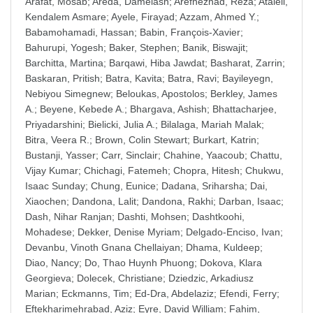
Arafat, Mosab
;
Areda, Damelash
;
Arefnezhad, Reza
;
Atalell,
Kendalem Asmare
;
Ayele, Firayad
;
Azzam, Ahmed Y.
;
Babamohamadi, Hassan
;
Babin, François-Xavier
;
Bahurupi, Yogesh
;
Baker, Stephen
;
Banik, Biswajit
;
Barchitta, Martina
;
Barqawi, Hiba Jawdat
;
Basharat, Zarrin
;
Baskaran, Pritish
;
Batra, Kavita
;
Batra, Ravi
;
Bayileyegn,
Nebiyou Simegnew
;
Beloukas, Apostolos
;
Berkley, James
A.
;
Beyene, Kebede A.
;
Bhargava, Ashish
;
Bhattacharjee,
Priyadarshini
;
Bielicki, Julia A.
;
Bilalaga, Mariah Malak
;
Bitra, Veera R.
;
Brown, Colin Stewart
;
Burkart, Katrin
;
Bustanji, Yasser
;
Carr, Sinclair
;
Chahine, Yaacoub
;
Chattu,
Vijay Kumar
;
Chichagi, Fatemeh
;
Chopra, Hitesh
;
Chukwu,
Isaac Sunday
;
Chung, Eunice
;
Dadana, Sriharsha
;
Dai,
Xiaochen
;
Dandona, Lalit
;
Dandona, Rakhi
;
Darban, Isaac
;
Dash, Nihar Ranjan
;
Dashti, Mohsen
;
Dashtkoohi,
Mohadese
;
Dekker, Denise Myriam
;
Delgado-Enciso, Ivan
;
Devanbu, Vinoth Gnana Chellaiyan
;
Dhama, Kuldeep
;
Diao, Nancy
;
Do, Thao Huynh Phuong
;
Dokova, Klara
Georgieva
;
Dolecek, Christiane
;
Dziedzic, Arkadiusz
Marian
;
Eckmanns, Tim
;
Ed-Dra, Abdelaziz
;
Efendi, Ferry
;
Eftekharimehrabad, Aziz
;
Eyre, David William
;
Fahim,