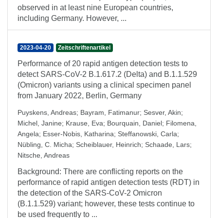
observed in at least nine European countries,
including Germany. However, ...
2023-04-20
Zeitschriftenartikel
Performance of 20 rapid antigen detection tests to
detect SARS-CoV-2 B.1.617.2 (Delta) and B.1.1.529
(Omicron) variants using a clinical specimen panel
from January 2022, Berlin, Germany
Puyskens, Andreas
;
Bayram, Fatimanur
;
Sesver, Akin
;
Michel, Janine
;
Krause, Eva
;
Bourquain, Daniel
;
Filomena,
Angela
;
Esser-Nobis, Katharina
;
Steffanowski, Carla
;
Nübling, C. Micha
;
Scheiblauer, Heinrich
;
Schaade, Lars
;
Nitsche, Andreas
Background: There are conflicting reports on the
performance of rapid antigen detection tests (RDT) in
the detection of the SARS-CoV-2 Omicron
(B.1.1.529) variant; however, these tests continue to
be used frequently to ...