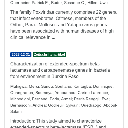
Obermeier, Patrick E.
;
Buder, Susanne C.
;
Hillen, Uwe
The family Poxviridae currently comprises 22 genera
that infect vertebrates. Of these, members of the
Ortho-, Para-, Mollusci- and Yatapoxvirus genera
have been associated with human diseases of high
clinical relevance in ...
2023-12-31
Zeitschriftenartikel
Characterization of extended-spectrum beta-
lactamase and carbapenemase genes in bacteria
from environment in Burkina Faso
Muhigwa, Merci
;
Sanou, Soufiane
;
Kantagba, Dominique
;
Ouangraoua, Soumeya
;
Yehouenou, Carine Laurence
;
Michodigni, Fernand
;
Poda, Armel
;
Perris Renggli, Eva
;
Bernasconi, Andrea
;
Godreuil, Sylvain
;
Ouedraogo, Abdoul-
Salam
Introduction: This study aimed to characterize
extended-spectrum beta-lactamase (ESBL) and