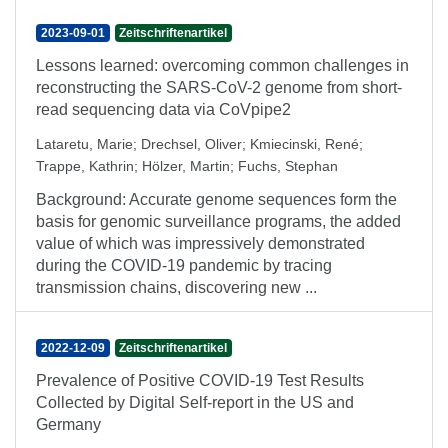
2023-09-01
Zeitschriftenartikel
Lessons learned: overcoming common challenges in
reconstructing the SARS-CoV-2 genome from short-
read sequencing data via CoVpipe2
Lataretu, Marie
;
Drechsel, Oliver
;
Kmiecinski, René
;
Trappe, Kathrin
;
Hölzer, Martin
;
Fuchs, Stephan
Background: Accurate genome sequences form the
basis for genomic surveillance programs, the added
value of which was impressively demonstrated
during the COVID-19 pandemic by tracing
transmission chains, discovering new ...
2022-12-09
Zeitschriftenartikel
Prevalence of Positive COVID-19 Test Results
Collected by Digital Self-report in the US and
Germany