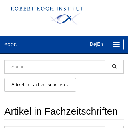
edoc
De
|
En
Umsch
der
Navig
Artikel in Fachzeitschriften
Artikel in Fachzeitschriften