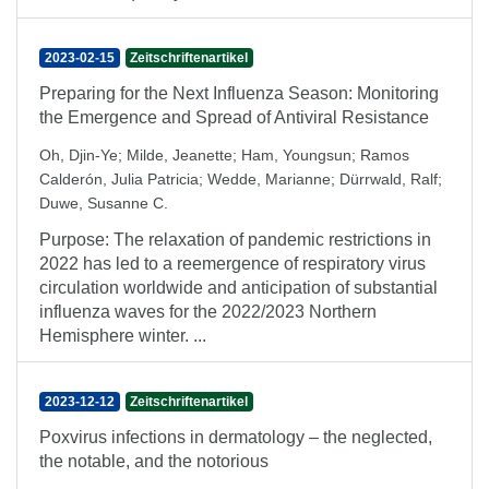
2023-02-15
Zeitschriftenartikel
Preparing for the Next Influenza Season: Monitoring
the Emergence and Spread of Antiviral Resistance
Oh, Djin-Ye
;
Milde, Jeanette
;
Ham, Youngsun
;
Ramos
Calderón, Julia Patricia
;
Wedde, Marianne
;
Dürrwald, Ralf
;
Duwe, Susanne C.
Purpose: The relaxation of pandemic restrictions in
2022 has led to a reemergence of respiratory virus
circulation worldwide and anticipation of substantial
influenza waves for the 2022/2023 Northern
Hemisphere winter. ...
2023-12-12
Zeitschriftenartikel
Poxvirus infections in dermatology – the neglected,
the notable, and the notorious