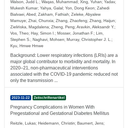
Walson, Judd L.
;
Waqas, Muhammad
;
Xing, Yuhan
;
Yadav,
Mukesh Kumar
;
Yahya, Galal
;
Yon, Dong Keon
;
Zahedi
Bialvaei, Abed
;
Zakham, Fathiah
;
Zeleke, Abyalew
Mamuye
;
Zhai, Chunxia
;
Zhang, Zhaofeng
;
Zhang, Haijun
;
Zielińska, Magdalena
;
Zheng, Peng
;
Aravkin, Aleksandr Y.
;
Vos, Theo
;
Hay, Simon I.
;
Mosser, Jonathan F.
;
Lim,
Stephen S.
;
Naghavi, Mohsen
;
Murray, Christopher J. L.
;
Kyu, Hmwe Hmwe
Background: Lower respiratory infections (LRIs) are a
major global contributor to morbidity and mortality. In
2020–21, non-pharmaceutical interventions
associated with the COVID-19 pandemic reduced not
only the transmission ...
2023-11-22
Zeitschriftenartikel
Pregnancy Complications in Women With
Pregestational and Gestational Diabetes Mellitus
Reitzle, Lukas
;
Heidemann, Christin
;
Baumert, Jens
;