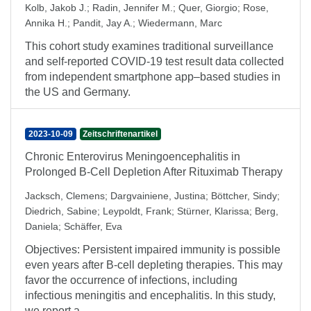
Kolb, Jakob J.
;
Radin, Jennifer M.
;
Quer, Giorgio
;
Rose,
Annika H.
;
Pandit, Jay A.
;
Wiedermann, Marc
This cohort study examines traditional surveillance
and self-reported COVID-19 test result data collected
from independent smartphone app–based studies in
the US and Germany.
2023-10-09
Zeitschriftenartikel
Chronic Enterovirus Meningoencephalitis in
Prolonged B-Cell Depletion After Rituximab Therapy
Jacksch, Clemens
;
Dargvainiene, Justina
;
Böttcher, Sindy
;
Diedrich, Sabine
;
Leypoldt, Frank
;
Stürner, Klarissa
;
Berg,
Daniela
;
Schäffer, Eva
Objectives: Persistent impaired immunity is possible
even years after B-cell depleting therapies. This may
favor the occurrence of infections, including
infectious meningitis and encephalitis. In this study,
we report a ...