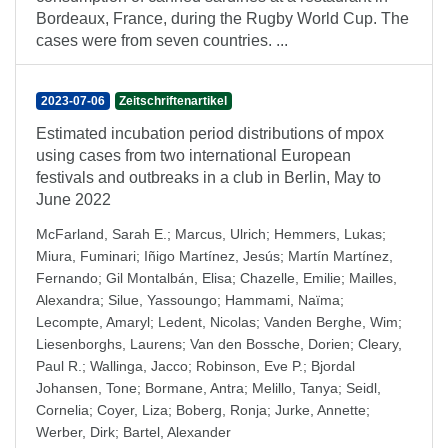
Bordeaux, France, during the Rugby World Cup. The
cases were from seven countries. ...
2023-07-06
Zeitschriftenartikel
Estimated incubation period distributions of mpox
using cases from two international European
festivals and outbreaks in a club in Berlin, May to
June 2022
McFarland, Sarah E.
;
Marcus, Ulrich
;
Hemmers, Lukas
;
Miura, Fuminari
;
Iñigo Martínez, Jesús
;
Martín Martínez,
Fernando
;
Gil Montalbán, Elisa
;
Chazelle, Emilie
;
Mailles,
Alexandra
;
Silue, Yassoungo
;
Hammami, Naïma
;
Lecompte, Amaryl
;
Ledent, Nicolas
;
Vanden Berghe, Wim
;
Liesenborghs, Laurens
;
Van den Bossche, Dorien
;
Cleary,
Paul R.
;
Wallinga, Jacco
;
Robinson, Eve P.
;
Bjordal
Johansen, Tone
;
Bormane, Antra
;
Melillo, Tanya
;
Seidl,
Cornelia
;
Coyer, Liza
;
Boberg, Ronja
;
Jurke, Annette
;
Werber, Dirk
;
Bartel, Alexander