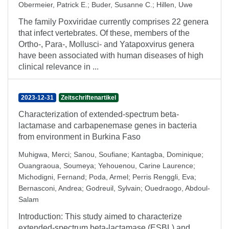
Obermeier, Patrick E.
;
Buder, Susanne C.
;
Hillen, Uwe
The family Poxviridae currently comprises 22 genera
that infect vertebrates. Of these, members of the
Ortho-, Para-, Mollusci- and Yatapoxvirus genera
have been associated with human diseases of high
clinical relevance in ...
2023-12-31
Zeitschriftenartikel
Characterization of extended-spectrum beta-
lactamase and carbapenemase genes in bacteria
from environment in Burkina Faso
Muhigwa, Merci
;
Sanou, Soufiane
;
Kantagba, Dominique
;
Ouangraoua, Soumeya
;
Yehouenou, Carine Laurence
;
Michodigni, Fernand
;
Poda, Armel
;
Perris Renggli, Eva
;
Bernasconi, Andrea
;
Godreuil, Sylvain
;
Ouedraogo, Abdoul-
Salam
Introduction: This study aimed to characterize
extended-spectrum beta-lactamase (ESBL) and