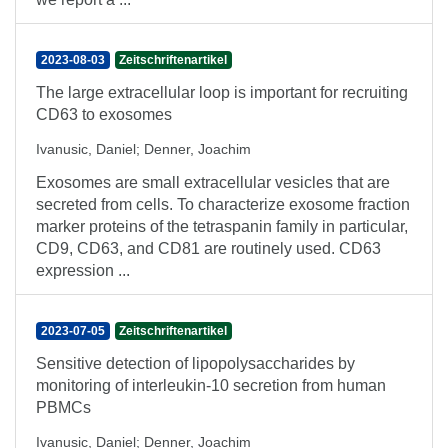
2023-08-03
Zeitschriftenartikel
The large extracellular loop is important for recruiting
CD63 to exosomes
Ivanusic, Daniel
;
Denner, Joachim
Exosomes are small extracellular vesicles that are
secreted from cells. To characterize exosome fraction
marker proteins of the tetraspanin family in particular,
CD9, CD63, and CD81 are routinely used. CD63
expression ...
2023-07-05
Zeitschriftenartikel
Sensitive detection of lipopolysaccharides by
monitoring of interleukin-10 secretion from human
PBMCs
Ivanusic, Daniel
;
Denner, Joachim