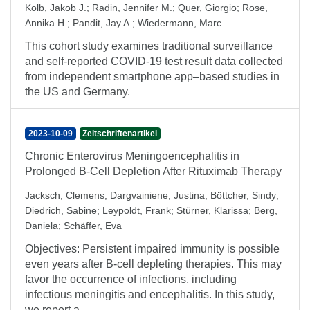
Kolb, Jakob J.
;
Radin, Jennifer M.
;
Quer, Giorgio
;
Rose,
Annika H.
;
Pandit, Jay A.
;
Wiedermann, Marc
This cohort study examines traditional surveillance
and self-reported COVID-19 test result data collected
from independent smartphone app–based studies in
the US and Germany.
2023-10-09
Zeitschriftenartikel
Chronic Enterovirus Meningoencephalitis in
Prolonged B-Cell Depletion After Rituximab Therapy
Jacksch, Clemens
;
Dargvainiene, Justina
;
Böttcher, Sindy
;
Diedrich, Sabine
;
Leypoldt, Frank
;
Stürner, Klarissa
;
Berg,
Daniela
;
Schäffer, Eva
Objectives: Persistent impaired immunity is possible
even years after B-cell depleting therapies. This may
favor the occurrence of infections, including
infectious meningitis and encephalitis. In this study,
we report a ...