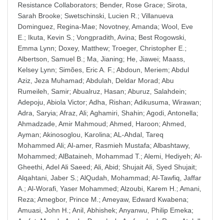
Resistance Collaborators
;
Bender, Rose Grace
;
Sirota,
Sarah Brooke
;
Swetschinski, Lucien R.
;
Villanueva
Dominguez, Regina-Mae
;
Novotney, Amanda
;
Wool, Eve
E.
;
Ikuta, Kevin S.
;
Vongpradith, Avina
;
Best Rogowski,
Emma Lynn
;
Doxey, Matthew
;
Troeger, Christopher E.
;
Albertson, Samuel B.
;
Ma, Jianing
;
He, Jiawei
;
Maass,
Kelsey Lynn
;
Simões, Eric A. F.
;
Abdoun, Meriem
;
Abdul
Aziz, Jeza Muhamad
;
Abdulah, Deldar Morad
;
Abu
Rumeileh, Samir
;
Abualruz, Hasan
;
Aburuz, Salahdein
;
Adepoju, Abiola Victor
;
Adha, Rishan
;
Adikusuma, Wirawan
;
Adra, Saryia
;
Afraz, Ali
;
Aghamiri, Shahin
;
Agodi, Antonella
;
Ahmadzade, Amir Mahmoud
;
Ahmed, Haroon
;
Ahmed,
Ayman
;
Akinosoglou, Karolina
;
AL-Ahdal, Tareq
Mohammed Ali
;
Al-amer, Rasmieh Mustafa
;
Albashtawy,
Mohammed
;
AlBataineh, Mohammad T.
;
Alemi, Hediyeh
;
Al-
Gheethi, Adel Ali Saeed
;
Ali, Abid
;
Shujait Ali, Syed Shujait
;
Alqahtani, Jaber S.
;
AlQudah, Mohammad
;
Al-Tawfiq, Jaffar
A.
;
Al-Worafi, Yaser Mohammed
;
Alzoubi, Karem H.
;
Amani,
Reza
;
Amegbor, Prince M.
;
Ameyaw, Edward Kwabena
;
Amuasi, John H.
;
Anil, Abhishek
;
Anyanwu, Philip Emeka
;