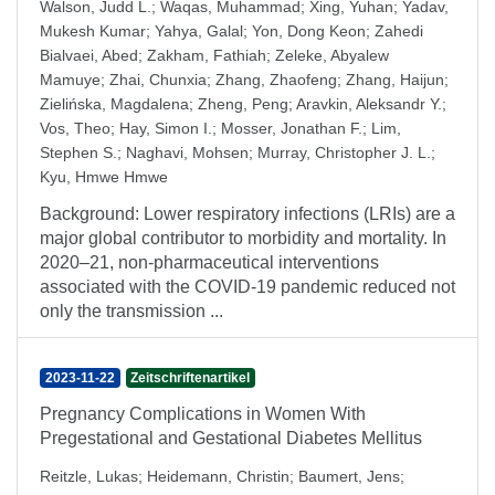
Walson, Judd L.
;
Waqas, Muhammad
;
Xing, Yuhan
;
Yadav,
Mukesh Kumar
;
Yahya, Galal
;
Yon, Dong Keon
;
Zahedi
Bialvaei, Abed
;
Zakham, Fathiah
;
Zeleke, Abyalew
Mamuye
;
Zhai, Chunxia
;
Zhang, Zhaofeng
;
Zhang, Haijun
;
Zielińska, Magdalena
;
Zheng, Peng
;
Aravkin, Aleksandr Y.
;
Vos, Theo
;
Hay, Simon I.
;
Mosser, Jonathan F.
;
Lim,
Stephen S.
;
Naghavi, Mohsen
;
Murray, Christopher J. L.
;
Kyu, Hmwe Hmwe
Background: Lower respiratory infections (LRIs) are a
major global contributor to morbidity and mortality. In
2020–21, non-pharmaceutical interventions
associated with the COVID-19 pandemic reduced not
only the transmission ...
2023-11-22
Zeitschriftenartikel
Pregnancy Complications in Women With
Pregestational and Gestational Diabetes Mellitus
Reitzle, Lukas
;
Heidemann, Christin
;
Baumert, Jens
;