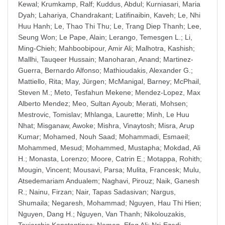
Kewal
;
Krumkamp, Ralf
;
Kuddus, Abdul
;
Kurniasari, Maria
Dyah
;
Lahariya, Chandrakant
;
Latifinaibin, Kaveh
;
Le, Nhi
Huu Hanh
;
Le, Thao Thi Thu
;
Le, Trang Diep Thanh
;
Lee,
Seung Won
;
Le Pape, Alain
;
Lerango, Temesgen L.
;
Li,
Ming-Chieh
;
Mahboobipour, Amir Ali
;
Malhotra, Kashish
;
Mallhi, Tauqeer Hussain
;
Manoharan, Anand
;
Martinez-
Guerra, Bernardo Alfonso
;
Mathioudakis, Alexander G.
;
Mattiello, Rita
;
May, Jürgen
;
McManigal, Barney
;
McPhail,
Steven M.
;
Meto, Tesfahun Mekene
;
Mendez-Lopez, Max
Alberto Mendez
;
Meo, Sultan Ayoub
;
Merati, Mohsen
;
Mestrovic, Tomislav
;
Mhlanga, Laurette
;
Minh, Le Huu
Nhat
;
Misganaw, Awoke
;
Mishra, Vinaytosh
;
Misra, Arup
Kumar
;
Mohamed, Nouh Saad
;
Mohammadi, Esmaeil
;
Mohammed, Mesud
;
Mohammed, Mustapha
;
Mokdad, Ali
H.
;
Monasta, Lorenzo
;
Moore, Catrin E.
;
Motappa, Rohith
;
Mougin, Vincent
;
Mousavi, Parsa
;
Mulita, Francesk
;
Mulu,
Atsedemariam Andualem
;
Naghavi, Pirouz
;
Naik, Ganesh
R.
;
Nainu, Firzan
;
Nair, Tapas Sadasivan
;
Nargus,
Shumaila
;
Negaresh, Mohammad
;
Nguyen, Hau Thi Hien
;
Nguyen, Dang H.
;
Nguyen, Van Thanh
;
Nikolouzakis,