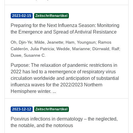
2023-02-15
Zeitschriftenartikel
Preparing for the Next Influenza Season: Monitoring
the Emergence and Spread of Antiviral Resistance
Oh, Djin-Ye
;
Milde, Jeanette
;
Ham, Youngsun
;
Ramos
Calderón, Julia Patricia
;
Wedde, Marianne
;
Dürrwald, Ralf
;
Duwe, Susanne C.
Purpose: The relaxation of pandemic restrictions in
2022 has led to a reemergence of respiratory virus
circulation worldwide and anticipation of substantial
influenza waves for the 2022/2023 Northern
Hemisphere winter. ...
2023-12-12
Zeitschriftenartikel
Poxvirus infections in dermatology – the neglected,
the notable, and the notorious