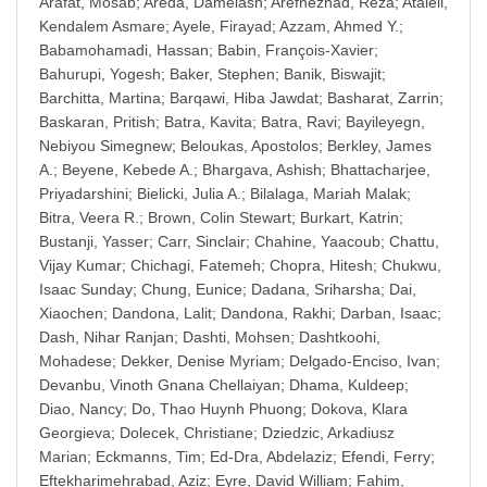
Arafat, Mosab
;
Areda, Damelash
;
Arefnezhad, Reza
;
Atalell,
Kendalem Asmare
;
Ayele, Firayad
;
Azzam, Ahmed Y.
;
Babamohamadi, Hassan
;
Babin, François-Xavier
;
Bahurupi, Yogesh
;
Baker, Stephen
;
Banik, Biswajit
;
Barchitta, Martina
;
Barqawi, Hiba Jawdat
;
Basharat, Zarrin
;
Baskaran, Pritish
;
Batra, Kavita
;
Batra, Ravi
;
Bayileyegn,
Nebiyou Simegnew
;
Beloukas, Apostolos
;
Berkley, James
A.
;
Beyene, Kebede A.
;
Bhargava, Ashish
;
Bhattacharjee,
Priyadarshini
;
Bielicki, Julia A.
;
Bilalaga, Mariah Malak
;
Bitra, Veera R.
;
Brown, Colin Stewart
;
Burkart, Katrin
;
Bustanji, Yasser
;
Carr, Sinclair
;
Chahine, Yaacoub
;
Chattu,
Vijay Kumar
;
Chichagi, Fatemeh
;
Chopra, Hitesh
;
Chukwu,
Isaac Sunday
;
Chung, Eunice
;
Dadana, Sriharsha
;
Dai,
Xiaochen
;
Dandona, Lalit
;
Dandona, Rakhi
;
Darban, Isaac
;
Dash, Nihar Ranjan
;
Dashti, Mohsen
;
Dashtkoohi,
Mohadese
;
Dekker, Denise Myriam
;
Delgado-Enciso, Ivan
;
Devanbu, Vinoth Gnana Chellaiyan
;
Dhama, Kuldeep
;
Diao, Nancy
;
Do, Thao Huynh Phuong
;
Dokova, Klara
Georgieva
;
Dolecek, Christiane
;
Dziedzic, Arkadiusz
Marian
;
Eckmanns, Tim
;
Ed-Dra, Abdelaziz
;
Efendi, Ferry
;
Eftekharimehrabad, Aziz
;
Eyre, David William
;
Fahim,