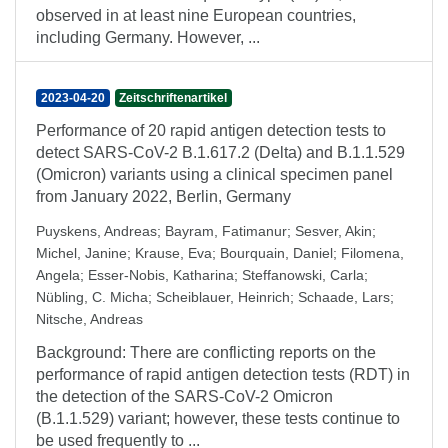
observed in at least nine European countries,
including Germany. However, ...
2023-04-20
Zeitschriftenartikel
Performance of 20 rapid antigen detection tests to
detect SARS-CoV-2 B.1.617.2 (Delta) and B.1.1.529
(Omicron) variants using a clinical specimen panel
from January 2022, Berlin, Germany
Puyskens, Andreas
;
Bayram, Fatimanur
;
Sesver, Akin
;
Michel, Janine
;
Krause, Eva
;
Bourquain, Daniel
;
Filomena,
Angela
;
Esser-Nobis, Katharina
;
Steffanowski, Carla
;
Nübling, C. Micha
;
Scheiblauer, Heinrich
;
Schaade, Lars
;
Nitsche, Andreas
Background: There are conflicting reports on the
performance of rapid antigen detection tests (RDT) in
the detection of the SARS-CoV-2 Omicron
(B.1.1.529) variant; however, these tests continue to
be used frequently to ...