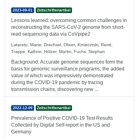
2023-09-01
Zeitschriftenartikel
Lessons learned: overcoming common challenges in
reconstructing the SARS-CoV-2 genome from short-
read sequencing data via CoVpipe2
Lataretu, Marie
;
Drechsel, Oliver
;
Kmiecinski, René
;
Trappe, Kathrin
;
Hölzer, Martin
;
Fuchs, Stephan
Background: Accurate genome sequences form the
basis for genomic surveillance programs, the added
value of which was impressively demonstrated
during the COVID-19 pandemic by tracing
transmission chains, discovering new ...
2022-12-09
Zeitschriftenartikel
Prevalence of Positive COVID-19 Test Results
Collected by Digital Self-report in the US and
Germany