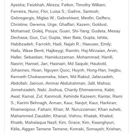
Ayesha
;
Feizkhah, Alireza
;
Felton, Timothy William
;
Ferreira, Nuno
;
Flor, Luisa S.
;
Gaihre, Santosh
;
Gebregergis, Miglas W.
;
Gebrehiwot, Mesfin
;
Geffers,
Christine
;
Gerema, Urge
;
Ghaffari, Kazem
;
Goldust,
Mohamad
;
Goleij, Pouya
;
Guan, Shi-Yang
;
Gudeta, Mesay
Dechasa
;
Guo, Cui
;
Gupta, Veer Bala
;
Gupta, Ishita
;
Habibzadeh, Farrokh
;
Hadi, Najah R.
;
Haeuser, Emily
;
Hailu, Wase Benti
;
Hajibeygi, Ramtin
;
Haj-Mirzaian, Arvin
;
Haller, Sebastian
;
Hamiduzzaman, Mohammad
;
Hanifi,
Nasrin
;
Hansel, Jan
;
Hasnain, Md Saquib
;
Haubold,
Johannes
;
Hoan, Nguyen Quoc
;
Huynh, Hong-Han
;
Iregbu,
Kenneth Chukwuemeka
;
Islam, Md Rabiul
;
Jafarzadeh,
Abdollah
;
Jairoun, Ammar Abdulrahman
;
Jalil, Mahsa
;
Jomehzadeh, Nabi
;
Joshua, Charity Ehimwenma
;
Kabir,
Awal
;
Kamal, Zul
;
Kanmodi, Kehinde Kazeem
;
Kantar, Rami
S.
;
Karimi Behnagh, Arman
;
Kaur, Navjot
;
Kaur, Harkiran
;
Khamesipour, Faham
;
Khan, M. Nuruzzaman
;
Khan suheb,
Mahammed Ziauddin
;
Khanal, Vishnu
;
Khatab, Khaled
;
Khatib, Mahalaqua Nazli
;
Kim, Grace
;
Kim, Kwanghyun
;
Kitila, Aiggan Tamene Tamene
;
Komaki, Somayeh
;
Krishan,