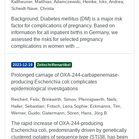
Kaltheuner, Matthias
;
Adamczewski, Heinke
;
Icks, Andrea
;
Scheidt-Nave, Christa
Background: Diabetes mellitus (DM) is a major risk
factor for complications of pregnancy. Based on
information for all inpatient births in Germany, we
assessed the risks for selected pregnancy
complications in women with ...
2023-12-19
Zeitschriftenartikel
Prolonged carriage of OXA-244-carbapenemase-
producing Escherichia coli complicates
epidemiological investigations
Reichert, Felix
;
Brinkwirth, Simon
;
Pfennigwerth, Niels
;
Haller, Sebastian
;
Fritsch, Lena Sophie
;
Eckmanns, Tim
;
Werner, Guido
;
Gatermann, Sören
;
Hans, Jörg B.
The rapid increase of OXA-244-producing
Escherichia coli, predominantly driven by genetically
clustered isolates of sequence type (ST)38, has been