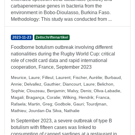
carbapenemase genes in bacteria from the
environment in Bobo-Dioulasso, Burkina Faso.
Methodology: This study was conducted from ...
2023-11-23
Zeitschriftenartikel
Foodborne botulism outbreak involving different
nationalities during the Rugby World Cup: critical
role of credit card data and rapid international
cooperation, France, September 2023
Meurice, Laure
;
Filleul, Laurent
;
Fischer, Aurélie
;
Burbaud,
Annie
;
Delvallez, Gauthier
;
Diancourt, Laure
;
Belichon,
Sophie
;
Clouzeau, Benjamin
;
Malvy, Denis
;
Oliva-Labadie,
Magali
;
Bragança, Coralie
;
Wilking, Hendrik
;
Franca,
Rafaela
;
Martin, Greg
;
Godbole, Gauri
;
Tourdjman,
Mathieu
;
Jourdan-Da Silva, Nathalie
In September 2023, a severe outbreak of type B
botulism with fifteen cases was linked to
consumption of canned sardines at a restaurant in