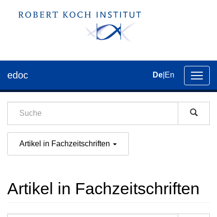
edoc
De
|
En
Umsch
der
Navig
Artikel in Fachzeitschriften
Artikel in Fachzeitschriften