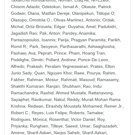
Taxiarchis Konstantinos
;
Noman, Efaq Ali
;
Nri-Ezedi,
Chisom Adaobi
;
Odetokun, Ismail A.
;
Okwute, Patrick
Godwin
;
Olana, Matifan Dereje
;
Olanipekun, Titilope O
;
Olasupo, Omotola O.
;
Olivas-Martinez, Antonio
;
Ordak,
Michal
;
Ortiz-Brizuela, Edgar
;
Ouyahia, Amel
;
Padubidri,
Jagadish Rao
;
Pak, Anton
;
Pandey, Anamika
;
Pantazopoulos, Ioannis
;
Parija, Pragyan Paramita
;
Parikh,
Romil R.
;
Park, Seoyeon
;
Parthasarathi, Ashwaghosha
;
Pashaei, Ava
;
Peprah, Prince
;
Pham, Hoang Tran
;
Poddighe, Dimitri
;
Pollard, Andrew
;
Ponce-De-Leon,
Alfredo
;
Prakash, Peralam Yegneswaran
;
Prates, Elton
Junio Sady
;
Quan, Nguyen Khoi
;
Raee, Pourya
;
Rahim,
Fakher
;
Rahman, Mosiur
;
Rahmati, Masoud
;
Ramasamy,
Shakthi Kumaran
;
Ranjan, Shubham
;
Rao, Indu
Ramachandra
;
Rashid, Ahmed Mustafa
;
Rattanavong,
Sayaphet
;
Ravikumar, Nakul
;
Reddy, Murali Mohan Rama
Krishna
;
Redwan, Elrashdy Moustafa Mohamed
;
Reiner Jr.,
Robert C.
;
Reyes, Luis Felipe
;
Roberts, Tamalee
;
Rodrigues, Mónica
;
Rosenthal, Victor Daniel
;
Roy,
Priyanka
;
Runghien, Tilleye
;
Saeed, Umar
;
Saghazadeh,
Amene
;
Sharif-Askari, Narjes Saheb
;
Sharif-Askari,