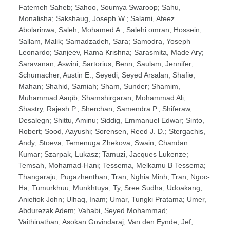
Fatemeh Saheb
;
Sahoo, Soumya Swaroop
;
Sahu,
Monalisha
;
Sakshaug, Joseph W.
;
Salami, Afeez
Abolarinwa
;
Saleh, Mohamed A.
;
Salehi omran, Hossein
;
Sallam, Malik
;
Samadzadeh, Sara
;
Samodra, Yoseph
Leonardo
;
Sanjeev, Rama Krishna
;
Sarasmita, Made Ary
;
Saravanan, Aswini
;
Sartorius, Benn
;
Saulam, Jennifer
;
Schumacher, Austin E.
;
Seyedi, Seyed Arsalan
;
Shafie,
Mahan
;
Shahid, Samiah
;
Sham, Sunder
;
Shamim,
Muhammad Aaqib
;
Shamshirgaran, Mohammad Ali
;
Shastry, Rajesh P.
;
Sherchan, Samendra P.
;
Shiferaw,
Desalegn
;
Shittu, Aminu
;
Siddig, Emmanuel Edwar
;
Sinto,
Robert
;
Sood, Aayushi
;
Sorensen, Reed J. D.
;
Stergachis,
Andy
;
Stoeva, Temenuga Zhekova
;
Swain, Chandan
Kumar
;
Szarpak, Lukasz
;
Tamuzi, Jacques Lukenze
;
Temsah, Mohamad-Hani
;
Tessema, Melkamu B Tessema
;
Thangaraju, Pugazhenthan
;
Tran, Nghia Minh
;
Tran, Ngoc-
Ha
;
Tumurkhuu, Munkhtuya
;
Ty, Sree Sudha
;
Udoakang,
Aniefiok John
;
Ulhaq, Inam
;
Umar, Tungki Pratama
;
Umer,
Abdurezak Adem
;
Vahabi, Seyed Mohammad
;
Vaithinathan, Asokan Govindaraj
;
Van den Eynde, Jef
;