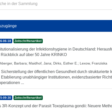
uzugänge
6-06-18
Zeitschriftenartikel
titutionalisierung der Infektionshygiene in Deutschland: Heraus
 Rückblick auf über 50 Jahre KRINKO
hberger, Barbara
;
Maidhof, Jana
;
Dirks, Esther E.
;
Lexow, Franziska
 Sicherstellung der öffentlichen Gesundheit durch strukturierte I
 Etablierung unabhängiger Institutionen, evidenzbasierter Rich
perationen ...
5-09-30
Zeitschriftenartikel
 3R-Konzept und der Parasit Toxoplasma gondii: Neuere Meth