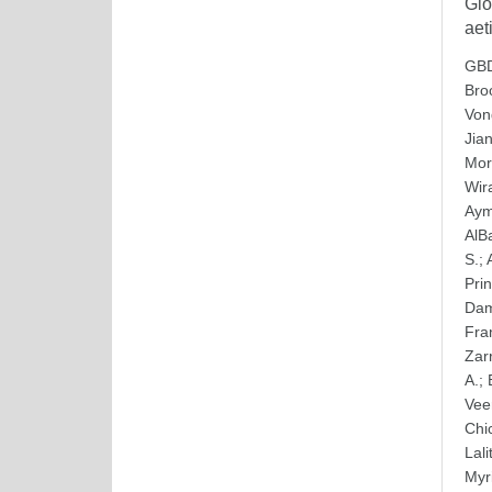
Glo
aet
GBD
Bro
Von
Jia
Mor
Wir
Ay
AlB
S.
;
Pri
Dam
Fra
Zar
A.
;
Vee
Chi
Lali
Myr