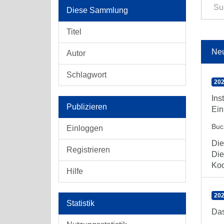
Diese Sammlung
Titel
Ne
Autor
Schlagwort
202
Ins
Publizieren
Ein
Buc
Einloggen
Die
Registrieren
Die
Koo
Hilfe
202
Statistik
Das