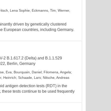
ritsch, Lena Sophie
;
Eckmanns, Tim
;
Werner,
nantly driven by genetically clustered
ine European countries, including Germany.
V-2 B.1.617.2 (Delta) and B.1.1.529
022, Berlin, Germany
se, Eva
;
Bourquain, Daniel
;
Filomena, Angela
;
r, Heinrich
;
Schaade, Lars
;
Nitsche, Andreas
id antigen detection tests (RDT) in the
these tests continue to be used frequently