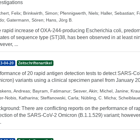
estigations
hert, Felix
;
Brinkwirth, Simon
;
Pfennigwerth, Niels
;
Haller, Sebastian
;
F
do
;
Gatermann, Sören
;
Hans, Jörg B.
 rapid increase of OXA-244-producing Escherichia coli, predomi
lates of sequence type (ST)38, has been observed in at least n
ever, ...
3-04-20
Zeitschriftenartikel
formance of 20 rapid antigen detection tests to detect SARS-Co
icron) variants using a clinical specimen panel from January 2
skens, Andreas
;
Bayram, Fatimanur
;
Sesver, Akin
;
Michel, Janine
;
Krau
er-Nobis, Katharina
;
Steffanowski, Carla
;
Nübling, C. Micha
;
Scheiblaue
kground: There are conflicting reports on the performance of rap
ection of the SARS-CoV-2 Omicron (B.1.1.529) variant; however, 
.