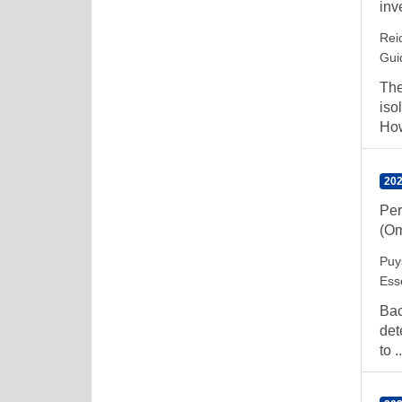
inv
Reic
Gui
The
iso
How
202
Per
(Om
Puy
Ess
Bac
det
to ..