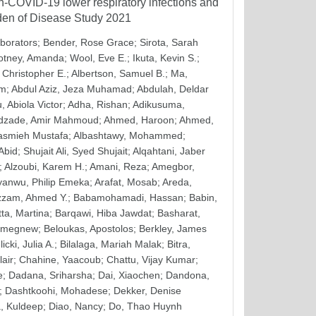
on-COVID-19 lower respiratory infections and
rden of Disease Study 2021
aborators
;
Bender, Rose Grace
;
Sirota, Sarah
otney, Amanda
;
Wool, Eve E.
;
Ikuta, Kevin S.
;
 Christopher E.
;
Albertson, Samuel B.
;
Ma,
em
;
Abdul Aziz, Jeza Muhamad
;
Abdulah, Deldar
, Abiola Victor
;
Adha, Rishan
;
Adikusuma,
zade, Amir Mahmoud
;
Ahmed, Haroon
;
Ahmed,
asmieh Mustafa
;
Albashtawy, Mohammed
;
 Abid
;
Shujait Ali, Syed Shujait
;
Alqahtani, Jaber
;
Alzoubi, Karem H.
;
Amani, Reza
;
Amegbor,
yanwu, Philip Emeka
;
Arafat, Mosab
;
Areda,
zzam, Ahmed Y.
;
Babamohamadi, Hassan
;
Babin,
tta, Martina
;
Barqawi, Hiba Jawdat
;
Basharat,
Simegnew
;
Beloukas, Apostolos
;
Berkley, James
licki, Julia A.
;
Bilalaga, Mariah Malak
;
Bitra,
lair
;
Chahine, Yaacoub
;
Chattu, Vijay Kumar
;
e
;
Dadana, Sriharsha
;
Dai, Xiaochen
;
Dandona,
;
Dashtkoohi, Mohadese
;
Dekker, Denise
, Kuldeep
;
Diao, Nancy
;
Do, Thao Huynh