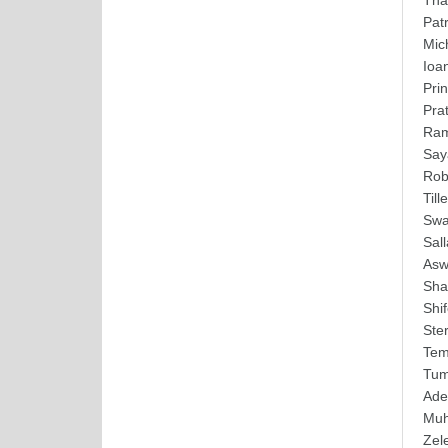
Tha
Pat
Mic
Ioa
Pri
Pra
Ram
Say
Rob
Till
Swa
Sal
Asw
Sha
Shi
Ste
Tem
Tum
Ad
Mu
Zel