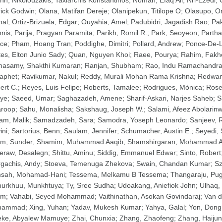
nh
;
Nikolouzakis, Taxiarchis Konstantinos
;
Noman, Efaq Ali
;
Nri-Ezedi,
rick Godwin
;
Olana, Matifan Dereje
;
Olanipekun, Titilope O
;
Olasupo, O
hal
;
Ortiz-Brizuela, Edgar
;
Ouyahia, Amel
;
Padubidri, Jagadish Rao
;
Pak
nnis
;
Parija, Pragyan Paramita
;
Parikh, Romil R.
;
Park, Seoyeon
;
Partha
nce
;
Pham, Hoang Tran
;
Poddighe, Dimitri
;
Pollard, Andrew
;
Ponce-De-L
tes, Elton Junio Sady
;
Quan, Nguyen Khoi
;
Raee, Pourya
;
Rahim, Fakh
asamy, Shakthi Kumaran
;
Ranjan, Shubham
;
Rao, Indu Ramachandr
aphet
;
Ravikumar, Nakul
;
Reddy, Murali Mohan Rama Krishna
;
Redwan
ert C.
;
Reyes, Luis Felipe
;
Roberts, Tamalee
;
Rodrigues, Mónica
;
Rosen
eye
;
Saeed, Umar
;
Saghazadeh, Amene
;
Sharif-Askari, Narjes Saheb
;
S
roop
;
Sahu, Monalisha
;
Sakshaug, Joseph W.
;
Salami, Afeez Abolarin
lam, Malik
;
Samadzadeh, Sara
;
Samodra, Yoseph Leonardo
;
Sanjeev, 
ini
;
Sartorius, Benn
;
Saulam, Jennifer
;
Schumacher, Austin E.
;
Seyedi,
m, Sunder
;
Shamim, Muhammad Aaqib
;
Shamshirgaran, Mohammad A
feraw, Desalegn
;
Shittu, Aminu
;
Siddig, Emmanuel Edwar
;
Sinto, Robert
rgachis, Andy
;
Stoeva, Temenuga Zhekova
;
Swain, Chandan Kumar
;
Sz
sah, Mohamad-Hani
;
Tessema, Melkamu B Tessema
;
Thangaraju, Pu
urkhuu, Munkhtuya
;
Ty, Sree Sudha
;
Udoakang, Aniefiok John
;
Ulhaq,
em
;
Vahabi, Seyed Mohammad
;
Vaithinathan, Asokan Govindaraj
;
Van d
hammad
;
Xing, Yuhan
;
Yadav, Mukesh Kumar
;
Yahya, Galal
;
Yon, Dong
eke, Abyalew Mamuye
;
Zhai, Chunxia
;
Zhang, Zhaofeng
;
Zhang, Haijun