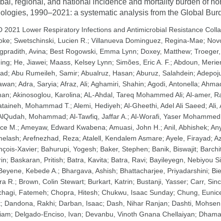
bal, regional, and national incidence and mortality burden of n
iologies, 1990–2021: a systematic analysis from the Global Bu
 2021 Lower Respiratory Infections and Antimicrobial Resistance Coll
oke
;
Swetschinski, Lucien R.
;
Villanueva Dominguez, Regina-Mae
;
Nov
gpradith, Avina
;
Best Rogowski, Emma Lynn
;
Doxey, Matthew
;
Troeger,
ning
;
He, Jiawei
;
Maass, Kelsey Lynn
;
Simões, Eric A. F.
;
Abdoun, Meri
ad
;
Abu Rumeileh, Samir
;
Abualruz, Hasan
;
Aburuz, Salahdein
;
Adepoju
awan
;
Adra, Saryia
;
Afraz, Ali
;
Aghamiri, Shahin
;
Agodi, Antonella
;
Ahmad
man
;
Akinosoglou, Karolina
;
AL-Ahdal, Tareq Mohammed Ali
;
Al-amer, R
ataineh, Mohammad T.
;
Alemi, Hediyeh
;
Al-Gheethi, Adel Ali Saeed
;
Ali,
AlQudah, Mohammad
;
Al-Tawfiq, Jaffar A.
;
Al-Worafi, Yaser Mohammed
nce M.
;
Ameyaw, Edward Kwabena
;
Amuasi, John H.
;
Anil, Abhishek
;
An
elash
;
Arefnezhad, Reza
;
Atalell, Kendalem Asmare
;
Ayele, Firayad
;
A
nçois-Xavier
;
Bahurupi, Yogesh
;
Baker, Stephen
;
Banik, Biswajit
;
Barchi
rin
;
Baskaran, Pritish
;
Batra, Kavita
;
Batra, Ravi
;
Bayileyegn, Nebiyou 
Beyene, Kebede A.
;
Bhargava, Ashish
;
Bhattacharjee, Priyadarshini
;
Bie
ra R.
;
Brown, Colin Stewart
;
Burkart, Katrin
;
Bustanji, Yasser
;
Carr, Sinc
chagi, Fatemeh
;
Chopra, Hitesh
;
Chukwu, Isaac Sunday
;
Chung, Eunic
t
;
Dandona, Rakhi
;
Darban, Isaac
;
Dash, Nihar Ranjan
;
Dashti, Mohsen
iam
;
Delgado-Enciso, Ivan
;
Devanbu, Vinoth Gnana Chellaiyan
;
Dhama