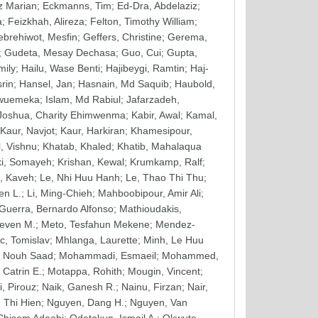
z Marian
;
Eckmanns, Tim
;
Ed-Dra, Abdelaziz
;
a
;
Feizkhah, Alireza
;
Felton, Timothy William
;
brehiwot, Mesfin
;
Geffers, Christine
;
Gerema,
;
Gudeta, Mesay Dechasa
;
Guo, Cui
;
Gupta,
mily
;
Hailu, Wase Benti
;
Hajibeygi, Ramtin
;
Haj-
srin
;
Hansel, Jan
;
Hasnain, Md Saquib
;
Haubold,
kwuemeka
;
Islam, Md Rabiul
;
Jafarzadeh,
Joshua, Charity Ehimwenma
;
Kabir, Awal
;
Kamal,
Kaur, Navjot
;
Kaur, Harkiran
;
Khamesipour,
, Vishnu
;
Khatab, Khaled
;
Khatib, Mahalaqua
i, Somayeh
;
Krishan, Kewal
;
Krumkamp, Ralf
;
n, Kaveh
;
Le, Nhi Huu Hanh
;
Le, Thao Thi Thu
;
en L.
;
Li, Ming-Chieh
;
Mahboobipour, Amir Ali
;
Guerra, Bernardo Alfonso
;
Mathioudakis,
teven M.
;
Meto, Tesfahun Mekene
;
Mendez-
c, Tomislav
;
Mhlanga, Laurette
;
Minh, Le Huu
 Nouh Saad
;
Mohammadi, Esmaeil
;
Mohammed,
 Catrin E.
;
Motappa, Rohith
;
Mougin, Vincent
;
, Pirouz
;
Naik, Ganesh R.
;
Nainu, Firzan
;
Nair,
 Thi Hien
;
Nguyen, Dang H.
;
Nguyen, Van