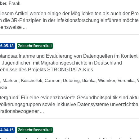
ber, Frank
diesem Artikel werden einige der Möglichkeiten als auch der Pr
 die 3R-Prinzipien in der Infektionsforschung einführen möchte
ensweise ...
6-05-18
Zeitschriftenartikel
tandsaufnahme und Evaluierung von Datenquellen im Kontext 
 Jugendlichen mit Migrationsgeschichte in Deutschland
ebnisse des Projekts STRONGDATA-Kids
, Marleen
;
Koschollek, Carmen
;
Detering, Bianka
;
Wiemker, Veronika
;
udia
tergrund: Für eine evidenzbasierte Gesundheitspolitik sind aktue
ölkerungsgruppen sowie inklusive Datensysteme unverzichtbar. 
rationsbezogener ...
4-04-15
Zeitschriftenartikel