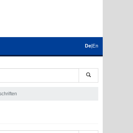
De
|
En
schriften