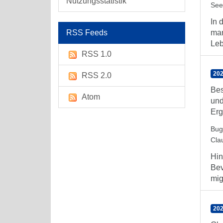
Nutzungsstatistik
See
In 
RSS Feeds
man
Leb
RSS 1.0
202
RSS 2.0
Bes
Atom
und
Erg
Bug
Cla
Hin
Bev
mig
202