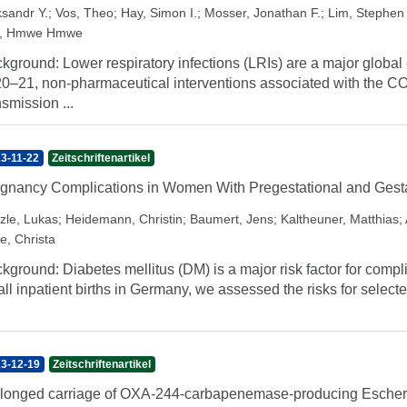
ksandr Y.
;
Vos, Theo
;
Hay, Simon I.
;
Mosser, Jonathan F.
;
Lim, Stephen
, Hmwe Hmwe
kground: Lower respiratory infections (LRIs) are a major global c
0–21, non-pharmaceutical interventions associated with the C
nsmission ...
3-11-22
Zeitschriftenartikel
gnancy Complications in Women With Pregestational and Gestat
tzle, Lukas
;
Heidemann, Christin
;
Baumert, Jens
;
Kaltheuner, Matthias
;
e, Christa
kground: Diabetes mellitus (DM) is a major risk factor for comp
 all inpatient births in Germany, we assessed the risks for sele
3-12-19
Zeitschriftenartikel
longed carriage of OXA-244-carbapenemase-producing Escheric