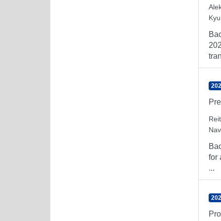
Ale
Kyu
Bac
202
tra
202
Pre
Rei
Nav
Bac
for
...
202
Pro