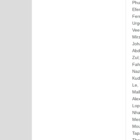
Phu
Efe
Fer
Urg
Vee
Mirz
Joh
Abd
Zul
Fa
Nazl
Kud
Le,
Mal
Ale
Lop
Nha
Me
Mou
Tap