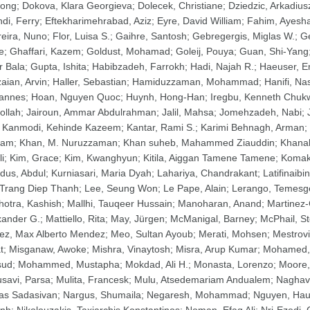
ong
;
Dokova, Klara Georgieva
;
Dolecek, Christiane
;
Dziedzic, Arkadius
ndi, Ferry
;
Eftekharimehrabad, Aziz
;
Eyre, David William
;
Fahim, Ayesh
reira, Nuno
;
Flor, Luisa S.
;
Gaihre, Santosh
;
Gebregergis, Miglas W.
;
Ge
e
;
Ghaffari, Kazem
;
Goldust, Mohamad
;
Goleij, Pouya
;
Guan, Shi-Yang
r Bala
;
Gupta, Ishita
;
Habibzadeh, Farrokh
;
Hadi, Najah R.
;
Haeuser, E
aian, Arvin
;
Haller, Sebastian
;
Hamiduzzaman, Mohammad
;
Hanifi, Na
annes
;
Hoan, Nguyen Quoc
;
Huynh, Hong-Han
;
Iregbu, Kenneth Chu
ollah
;
Jairoun, Ammar Abdulrahman
;
Jalil, Mahsa
;
Jomehzadeh, Nabi
;
;
Kanmodi, Kehinde Kazeem
;
Kantar, Rami S.
;
Karimi Behnagh, Arman
;
ham
;
Khan, M. Nuruzzaman
;
Khan suheb, Mahammed Ziauddin
;
Khanal
i
;
Kim, Grace
;
Kim, Kwanghyun
;
Kitila, Aiggan Tamene Tamene
;
Komak
dus, Abdul
;
Kurniasari, Maria Dyah
;
Lahariya, Chandrakant
;
Latifinaibi
 Trang Diep Thanh
;
Lee, Seung Won
;
Le Pape, Alain
;
Lerango, Temesg
hotra, Kashish
;
Mallhi, Tauqeer Hussain
;
Manoharan, Anand
;
Martinez-
xander G.
;
Mattiello, Rita
;
May, Jürgen
;
McManigal, Barney
;
McPhail, S
ez, Max Alberto Mendez
;
Meo, Sultan Ayoub
;
Merati, Mohsen
;
Mestrovi
t
;
Misganaw, Awoke
;
Mishra, Vinaytosh
;
Misra, Arup Kumar
;
Mohamed,
sud
;
Mohammed, Mustapha
;
Mokdad, Ali H.
;
Monasta, Lorenzo
;
Moore,
savi, Parsa
;
Mulita, Francesk
;
Mulu, Atsedemariam Andualem
;
Naghavi
as Sadasivan
;
Nargus, Shumaila
;
Negaresh, Mohammad
;
Nguyen, Hau