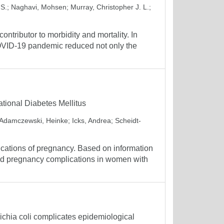
 S.
;
Naghavi, Mohsen
;
Murray, Christopher J. L.
;
ontributor to morbidity and mortality. In
OVID-19 pandemic reduced not only the
ional Diabetes Mellitus
Adamczewski, Heinke
;
Icks, Andrea
;
Scheidt-
lications of pregnancy. Based on information
cted pregnancy complications in women with
hia coli complicates epidemiological