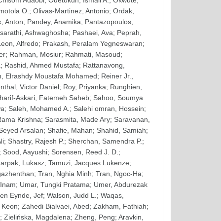
 Chisom Adaobi
;
Odetokun, Ismail A.
;
Okwute,
motola O.
;
Olivas-Martinez, Antonio
;
Ordak,
, Anton
;
Pandey, Anamika
;
Pantazopoulos,
sarathi, Ashwaghosha
;
Pashaei, Ava
;
Peprah,
eon, Alfredo
;
Prakash, Peralam Yegneswaran
;
er
;
Rahman, Mosiur
;
Rahmati, Masoud
;
a
;
Rashid, Ahmed Mustafa
;
Rattanavong,
, Elrashdy Moustafa Mohamed
;
Reiner Jr.,
thal, Victor Daniel
;
Roy, Priyanka
;
Runghien,
harif-Askari, Fatemeh Saheb
;
Sahoo, Soumya
wa
;
Saleh, Mohamed A.
;
Salehi omran, Hossein
;
Rama Krishna
;
Sarasmita, Made Ary
;
Saravanan,
 Seyed Arsalan
;
Shafie, Mahan
;
Shahid, Samiah
;
li
;
Shastry, Rajesh P.
;
Sherchan, Samendra P.
;
;
Sood, Aayushi
;
Sorensen, Reed J. D.
;
arpak, Lukasz
;
Tamuzi, Jacques Lukenze
;
gazhenthan
;
Tran, Nghia Minh
;
Tran, Ngoc-Ha
;
 Inam
;
Umar, Tungki Pratama
;
Umer, Abdurezak
en Eynde, Jef
;
Walson, Judd L.
;
Waqas,
 Keon
;
Zahedi Bialvaei, Abed
;
Zakham, Fathiah
;
;
Zielińska, Magdalena
;
Zheng, Peng
;
Aravkin,