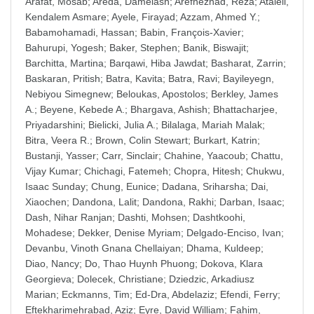
Arafat, Mosab
;
Areda, Damelash
;
Arefnezhad, Reza
;
Atalell,
Kendalem Asmare
;
Ayele, Firayad
;
Azzam, Ahmed Y.
;
Babamohamadi, Hassan
;
Babin, François-Xavier
;
Bahurupi, Yogesh
;
Baker, Stephen
;
Banik, Biswajit
;
Barchitta, Martina
;
Barqawi, Hiba Jawdat
;
Basharat, Zarrin
;
Baskaran, Pritish
;
Batra, Kavita
;
Batra, Ravi
;
Bayileyegn,
Nebiyou Simegnew
;
Beloukas, Apostolos
;
Berkley, James
A.
;
Beyene, Kebede A.
;
Bhargava, Ashish
;
Bhattacharjee,
Priyadarshini
;
Bielicki, Julia A.
;
Bilalaga, Mariah Malak
;
Bitra, Veera R.
;
Brown, Colin Stewart
;
Burkart, Katrin
;
Bustanji, Yasser
;
Carr, Sinclair
;
Chahine, Yaacoub
;
Chattu,
Vijay Kumar
;
Chichagi, Fatemeh
;
Chopra, Hitesh
;
Chukwu,
Isaac Sunday
;
Chung, Eunice
;
Dadana, Sriharsha
;
Dai,
Xiaochen
;
Dandona, Lalit
;
Dandona, Rakhi
;
Darban, Isaac
;
Dash, Nihar Ranjan
;
Dashti, Mohsen
;
Dashtkoohi,
Mohadese
;
Dekker, Denise Myriam
;
Delgado-Enciso, Ivan
;
Devanbu, Vinoth Gnana Chellaiyan
;
Dhama, Kuldeep
;
Diao, Nancy
;
Do, Thao Huynh Phuong
;
Dokova, Klara
Georgieva
;
Dolecek, Christiane
;
Dziedzic, Arkadiusz
Marian
;
Eckmanns, Tim
;
Ed-Dra, Abdelaziz
;
Efendi, Ferry
;
Eftekharimehrabad, Aziz
;
Eyre, David William
;
Fahim,