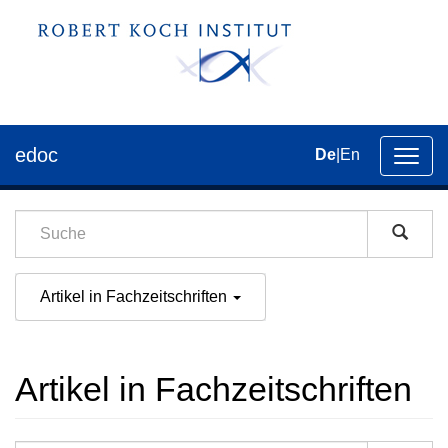
edoc
De
|
En
Umsch
der
Navig
Artikel in Fachzeitschriften
Artikel in Fachzeitschriften