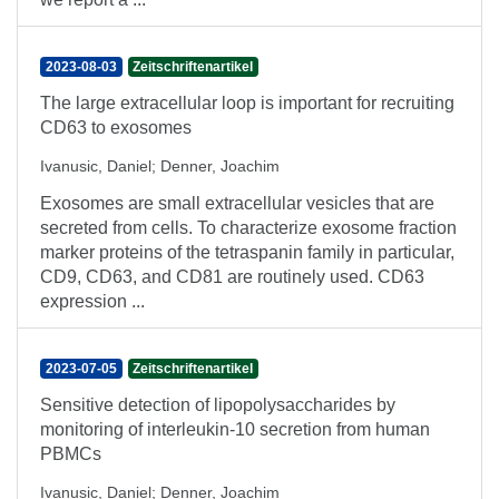
2023-08-03
Zeitschriftenartikel
The large extracellular loop is important for recruiting
CD63 to exosomes
Ivanusic, Daniel
;
Denner, Joachim
Exosomes are small extracellular vesicles that are
secreted from cells. To characterize exosome fraction
marker proteins of the tetraspanin family in particular,
CD9, CD63, and CD81 are routinely used. CD63
expression ...
2023-07-05
Zeitschriftenartikel
Sensitive detection of lipopolysaccharides by
monitoring of interleukin-10 secretion from human
PBMCs
Ivanusic, Daniel
;
Denner, Joachim