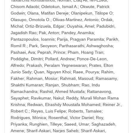
Taxiarchis Konstantinos
;
Noman, Efaq Ali
;
Nri-Ezedi,
Chisom Adaobi
;
Odetokun, Ismail A.
;
Okwute, Patrick
Godwin
;
Olana, Matifan Dereje
;
Olanipekun, Titilope O
;
Olasupo, Omotola O.
;
Olivas-Martinez, Antonio
;
Ordak,
Michal
;
Ortiz-Brizuela, Edgar
;
Ouyahia, Amel
;
Padubidri,
Jagadish Rao
;
Pak, Anton
;
Pandey, Anamika
;
Pantazopoulos, Ioannis
;
Parija, Pragyan Paramita
;
Parikh,
Romil R.
;
Park, Seoyeon
;
Parthasarathi, Ashwaghosha
;
Pashaei, Ava
;
Peprah, Prince
;
Pham, Hoang Tran
;
Poddighe, Dimitri
;
Pollard, Andrew
;
Ponce-De-Leon,
Alfredo
;
Prakash, Peralam Yegneswaran
;
Prates, Elton
Junio Sady
;
Quan, Nguyen Khoi
;
Raee, Pourya
;
Rahim,
Fakher
;
Rahman, Mosiur
;
Rahmati, Masoud
;
Ramasamy,
Shakthi Kumaran
;
Ranjan, Shubham
;
Rao, Indu
Ramachandra
;
Rashid, Ahmed Mustafa
;
Rattanavong,
Sayaphet
;
Ravikumar, Nakul
;
Reddy, Murali Mohan Rama
Krishna
;
Redwan, Elrashdy Moustafa Mohamed
;
Reiner Jr.,
Robert C.
;
Reyes, Luis Felipe
;
Roberts, Tamalee
;
Rodrigues, Mónica
;
Rosenthal, Victor Daniel
;
Roy,
Priyanka
;
Runghien, Tilleye
;
Saeed, Umar
;
Saghazadeh,
Amene
;
Sharif-Askari, Narjes Saheb
;
Sharif-Askari,