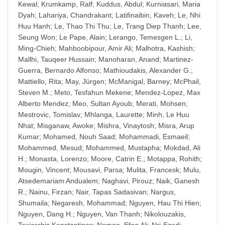
Kewal
;
Krumkamp, Ralf
;
Kuddus, Abdul
;
Kurniasari, Maria
Dyah
;
Lahariya, Chandrakant
;
Latifinaibin, Kaveh
;
Le, Nhi
Huu Hanh
;
Le, Thao Thi Thu
;
Le, Trang Diep Thanh
;
Lee,
Seung Won
;
Le Pape, Alain
;
Lerango, Temesgen L.
;
Li,
Ming-Chieh
;
Mahboobipour, Amir Ali
;
Malhotra, Kashish
;
Mallhi, Tauqeer Hussain
;
Manoharan, Anand
;
Martinez-
Guerra, Bernardo Alfonso
;
Mathioudakis, Alexander G.
;
Mattiello, Rita
;
May, Jürgen
;
McManigal, Barney
;
McPhail,
Steven M.
;
Meto, Tesfahun Mekene
;
Mendez-Lopez, Max
Alberto Mendez
;
Meo, Sultan Ayoub
;
Merati, Mohsen
;
Mestrovic, Tomislav
;
Mhlanga, Laurette
;
Minh, Le Huu
Nhat
;
Misganaw, Awoke
;
Mishra, Vinaytosh
;
Misra, Arup
Kumar
;
Mohamed, Nouh Saad
;
Mohammadi, Esmaeil
;
Mohammed, Mesud
;
Mohammed, Mustapha
;
Mokdad, Ali
H.
;
Monasta, Lorenzo
;
Moore, Catrin E.
;
Motappa, Rohith
;
Mougin, Vincent
;
Mousavi, Parsa
;
Mulita, Francesk
;
Mulu,
Atsedemariam Andualem
;
Naghavi, Pirouz
;
Naik, Ganesh
R.
;
Nainu, Firzan
;
Nair, Tapas Sadasivan
;
Nargus,
Shumaila
;
Negaresh, Mohammad
;
Nguyen, Hau Thi Hien
;
Nguyen, Dang H.
;
Nguyen, Van Thanh
;
Nikolouzakis,