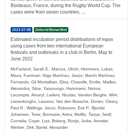
Bordeaux, France, during the Rugby World Cup. The
cases were from seven countries. ...
2023-07-06
Zeitschriftenartikel
Estimated incubation period distributions of mpox
using cases from two international European
festivals and outbreaks in a club in Berlin, May to
June 2022
McFarland, Sarah E.
;
Marcus, Ulrich
;
Hemmers, Lukas
;
Miura, Fuminari
;
Iñigo Martínez, Jesús
;
Martín Martínez,
Fernando
;
Gil Montalbán, Elisa
;
Chazelle, Emilie
;
Mailles,
Alexandra
;
Silue, Yassoungo
;
Hammami, Naïma
;
Lecompte, Amaryl
;
Ledent, Nicolas
;
Vanden Berghe, Wim
;
Liesenborghs, Laurens
;
Van den Bossche, Dorien
;
Cleary,
Paul R.
;
Wallinga, Jacco
;
Robinson, Eve P.
;
Bjordal
Johansen, Tone
;
Bormane, Antra
;
Melillo, Tanya
;
Seidl,
Cornelia
;
Coyer, Liza
;
Boberg, Ronja
;
Jurke, Annette
;
Werber, Dirk
;
Bartel, Alexander