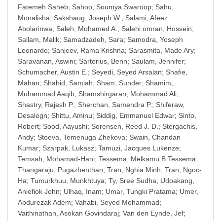
Fatemeh Saheb
;
Sahoo, Soumya Swaroop
;
Sahu,
Monalisha
;
Sakshaug, Joseph W.
;
Salami, Afeez
Abolarinwa
;
Saleh, Mohamed A.
;
Salehi omran, Hossein
;
Sallam, Malik
;
Samadzadeh, Sara
;
Samodra, Yoseph
Leonardo
;
Sanjeev, Rama Krishna
;
Sarasmita, Made Ary
;
Saravanan, Aswini
;
Sartorius, Benn
;
Saulam, Jennifer
;
Schumacher, Austin E.
;
Seyedi, Seyed Arsalan
;
Shafie,
Mahan
;
Shahid, Samiah
;
Sham, Sunder
;
Shamim,
Muhammad Aaqib
;
Shamshirgaran, Mohammad Ali
;
Shastry, Rajesh P.
;
Sherchan, Samendra P.
;
Shiferaw,
Desalegn
;
Shittu, Aminu
;
Siddig, Emmanuel Edwar
;
Sinto,
Robert
;
Sood, Aayushi
;
Sorensen, Reed J. D.
;
Stergachis,
Andy
;
Stoeva, Temenuga Zhekova
;
Swain, Chandan
Kumar
;
Szarpak, Lukasz
;
Tamuzi, Jacques Lukenze
;
Temsah, Mohamad-Hani
;
Tessema, Melkamu B Tessema
;
Thangaraju, Pugazhenthan
;
Tran, Nghia Minh
;
Tran, Ngoc-
Ha
;
Tumurkhuu, Munkhtuya
;
Ty, Sree Sudha
;
Udoakang,
Aniefiok John
;
Ulhaq, Inam
;
Umar, Tungki Pratama
;
Umer,
Abdurezak Adem
;
Vahabi, Seyed Mohammad
;
Vaithinathan, Asokan Govindaraj
;
Van den Eynde, Jef
;