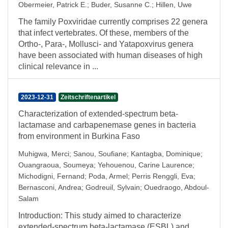
Obermeier, Patrick E.
;
Buder, Susanne C.
;
Hillen, Uwe
The family Poxviridae currently comprises 22 genera
that infect vertebrates. Of these, members of the
Ortho-, Para-, Mollusci- and Yatapoxvirus genera
have been associated with human diseases of high
clinical relevance in ...
2023-12-31
Zeitschriftenartikel
Characterization of extended-spectrum beta-
lactamase and carbapenemase genes in bacteria
from environment in Burkina Faso
Muhigwa, Merci
;
Sanou, Soufiane
;
Kantagba, Dominique
;
Ouangraoua, Soumeya
;
Yehouenou, Carine Laurence
;
Michodigni, Fernand
;
Poda, Armel
;
Perris Renggli, Eva
;
Bernasconi, Andrea
;
Godreuil, Sylvain
;
Ouedraogo, Abdoul-
Salam
Introduction: This study aimed to characterize
extended-spectrum beta-lactamase (ESBL) and