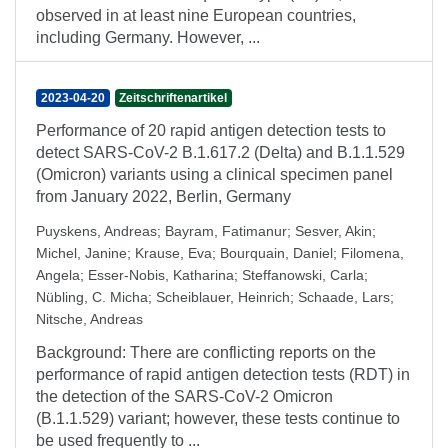
observed in at least nine European countries,
including Germany. However, ...
2023-04-20
Zeitschriftenartikel
Performance of 20 rapid antigen detection tests to
detect SARS-CoV-2 B.1.617.2 (Delta) and B.1.1.529
(Omicron) variants using a clinical specimen panel
from January 2022, Berlin, Germany
Puyskens, Andreas
;
Bayram, Fatimanur
;
Sesver, Akin
;
Michel, Janine
;
Krause, Eva
;
Bourquain, Daniel
;
Filomena,
Angela
;
Esser-Nobis, Katharina
;
Steffanowski, Carla
;
Nübling, C. Micha
;
Scheiblauer, Heinrich
;
Schaade, Lars
;
Nitsche, Andreas
Background: There are conflicting reports on the
performance of rapid antigen detection tests (RDT) in
the detection of the SARS-CoV-2 Omicron
(B.1.1.529) variant; however, these tests continue to
be used frequently to ...