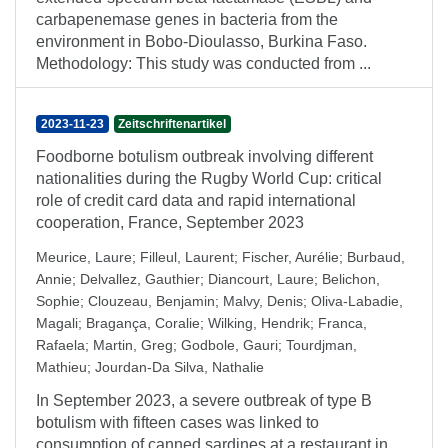
carbapenemase genes in bacteria from the
environment in Bobo-Dioulasso, Burkina Faso.
Methodology: This study was conducted from ...
2023-11-23
Zeitschriftenartikel
Foodborne botulism outbreak involving different
nationalities during the Rugby World Cup: critical
role of credit card data and rapid international
cooperation, France, September 2023
Meurice, Laure
;
Filleul, Laurent
;
Fischer, Aurélie
;
Burbaud,
Annie
;
Delvallez, Gauthier
;
Diancourt, Laure
;
Belichon,
Sophie
;
Clouzeau, Benjamin
;
Malvy, Denis
;
Oliva-Labadie,
Magali
;
Bragança, Coralie
;
Wilking, Hendrik
;
Franca,
Rafaela
;
Martin, Greg
;
Godbole, Gauri
;
Tourdjman,
Mathieu
;
Jourdan-Da Silva, Nathalie
In September 2023, a severe outbreak of type B
botulism with fifteen cases was linked to
consumption of canned sardines at a restaurant in