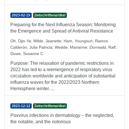
2023-02-15
Zeitschriftenartikel
Preparing for the Next Influenza Season: Monitoring
the Emergence and Spread of Antiviral Resistance
Oh, Djin-Ye
;
Milde, Jeanette
;
Ham, Youngsun
;
Ramos
Calderón, Julia Patricia
;
Wedde, Marianne
;
Dürrwald, Ralf
;
Duwe, Susanne C.
Purpose: The relaxation of pandemic restrictions in
2022 has led to a reemergence of respiratory virus
circulation worldwide and anticipation of substantial
influenza waves for the 2022/2023 Northern
Hemisphere winter. ...
2023-12-12
Zeitschriftenartikel
Poxvirus infections in dermatology – the neglected,
the notable, and the notorious