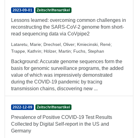
2023-09-01
Zeitschriftenartikel
Lessons learned: overcoming common challenges in
reconstructing the SARS-CoV-2 genome from short-
read sequencing data via CoVpipe2
Lataretu, Marie
;
Drechsel, Oliver
;
Kmiecinski, René
;
Trappe, Kathrin
;
Hölzer, Martin
;
Fuchs, Stephan
Background: Accurate genome sequences form the
basis for genomic surveillance programs, the added
value of which was impressively demonstrated
during the COVID-19 pandemic by tracing
transmission chains, discovering new ...
2022-12-09
Zeitschriftenartikel
Prevalence of Positive COVID-19 Test Results
Collected by Digital Self-report in the US and
Germany