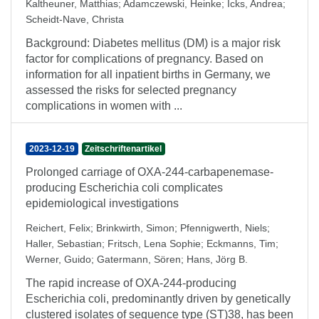
Kaltheuner, Matthias
;
Adamczewski, Heinke
;
Icks, Andrea
;
Scheidt-Nave, Christa
Background: Diabetes mellitus (DM) is a major risk
factor for complications of pregnancy. Based on
information for all inpatient births in Germany, we
assessed the risks for selected pregnancy
complications in women with ...
2023-12-19
Zeitschriftenartikel
Prolonged carriage of OXA-244-carbapenemase-
producing Escherichia coli complicates
epidemiological investigations
Reichert, Felix
;
Brinkwirth, Simon
;
Pfennigwerth, Niels
;
Haller, Sebastian
;
Fritsch, Lena Sophie
;
Eckmanns, Tim
;
Werner, Guido
;
Gatermann, Sören
;
Hans, Jörg B.
The rapid increase of OXA-244-producing
Escherichia coli, predominantly driven by genetically
clustered isolates of sequence type (ST)38, has been