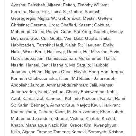
Ayesha
;
Feizkhah, Alireza
;
Felton, Timothy William
;
Ferreira, Nuno
;
Flor, Luisa S.
;
Gaihre, Santosh
;
Gebregergis, Miglas W.
;
Gebrehiwot, Mesfin
;
Geffers,
Christine
;
Gerema, Urge
;
Ghaffari, Kazem
;
Goldust,
Mohamad
;
Goleij, Pouya
;
Guan, Shi-Yang
;
Gudeta, Mesay
Dechasa
;
Guo, Cui
;
Gupta, Veer Bala
;
Gupta, Ishita
;
Habibzadeh, Farrokh
;
Hadi, Najah R.
;
Haeuser, Emily
;
Hailu, Wase Benti
;
Hajibeygi, Ramtin
;
Haj-Mirzaian, Arvin
;
Haller, Sebastian
;
Hamiduzzaman, Mohammad
;
Hanifi,
Nasrin
;
Hansel, Jan
;
Hasnain, Md Saquib
;
Haubold,
Johannes
;
Hoan, Nguyen Quoc
;
Huynh, Hong-Han
;
Iregbu,
Kenneth Chukwuemeka
;
Islam, Md Rabiul
;
Jafarzadeh,
Abdollah
;
Jairoun, Ammar Abdulrahman
;
Jalil, Mahsa
;
Jomehzadeh, Nabi
;
Joshua, Charity Ehimwenma
;
Kabir,
Awal
;
Kamal, Zul
;
Kanmodi, Kehinde Kazeem
;
Kantar, Rami
S.
;
Karimi Behnagh, Arman
;
Kaur, Navjot
;
Kaur, Harkiran
;
Khamesipour, Faham
;
Khan, M. Nuruzzaman
;
Khan suheb,
Mahammed Ziauddin
;
Khanal, Vishnu
;
Khatab, Khaled
;
Khatib, Mahalaqua Nazli
;
Kim, Grace
;
Kim, Kwanghyun
;
Kitila, Aiggan Tamene Tamene
;
Komaki, Somayeh
;
Krishan,