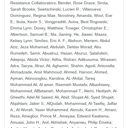
Resistance Collaborators
;
Bender, Rose Grace
;
Sirota,
Sarah Brooke
;
Swetschinski, Lucien R.
;
Villanueva
Dominguez, Regina-Mae
;
Novotney, Amanda
;
Wool, Eve
E.
;
Ikuta, Kevin S.
;
Vongpradith, Avina
;
Best Rogowski,
Emma Lynn
;
Doxey, Matthew
;
Troeger, Christopher E.
;
Albertson, Samuel B.
;
Ma, Jianing
;
He, Jiawei
;
Maass,
Kelsey Lynn
;
Simões, Eric A. F.
;
Abdoun, Meriem
;
Abdul
Aziz, Jeza Muhamad
;
Abdulah, Deldar Morad
;
Abu
Rumeileh, Samir
;
Abualruz, Hasan
;
Aburuz, Salahdein
;
Adepoju, Abiola Victor
;
Adha, Rishan
;
Adikusuma, Wirawan
;
Adra, Saryia
;
Afraz, Ali
;
Aghamiri, Shahin
;
Agodi, Antonella
;
Ahmadzade, Amir Mahmoud
;
Ahmed, Haroon
;
Ahmed,
Ayman
;
Akinosoglou, Karolina
;
AL-Ahdal, Tareq
Mohammed Ali
;
Al-amer, Rasmieh Mustafa
;
Albashtawy,
Mohammed
;
AlBataineh, Mohammad T.
;
Alemi, Hediyeh
;
Al-
Gheethi, Adel Ali Saeed
;
Ali, Abid
;
Shujait Ali, Syed Shujait
;
Alqahtani, Jaber S.
;
AlQudah, Mohammad
;
Al-Tawfiq, Jaffar
A.
;
Al-Worafi, Yaser Mohammed
;
Alzoubi, Karem H.
;
Amani,
Reza
;
Amegbor, Prince M.
;
Ameyaw, Edward Kwabena
;
Amuasi, John H.
;
Anil, Abhishek
;
Anyanwu, Philip Emeka
;