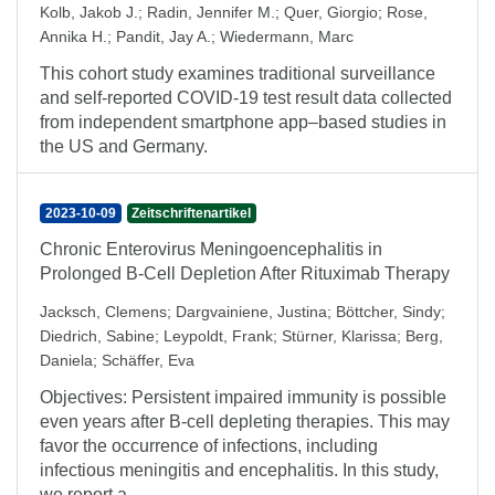
Kolb, Jakob J.
;
Radin, Jennifer M.
;
Quer, Giorgio
;
Rose,
Annika H.
;
Pandit, Jay A.
;
Wiedermann, Marc
This cohort study examines traditional surveillance
and self-reported COVID-19 test result data collected
from independent smartphone app–based studies in
the US and Germany.
2023-10-09
Zeitschriftenartikel
Chronic Enterovirus Meningoencephalitis in
Prolonged B-Cell Depletion After Rituximab Therapy
Jacksch, Clemens
;
Dargvainiene, Justina
;
Böttcher, Sindy
;
Diedrich, Sabine
;
Leypoldt, Frank
;
Stürner, Klarissa
;
Berg,
Daniela
;
Schäffer, Eva
Objectives: Persistent impaired immunity is possible
even years after B-cell depleting therapies. This may
favor the occurrence of infections, including
infectious meningitis and encephalitis. In this study,
we report a ...