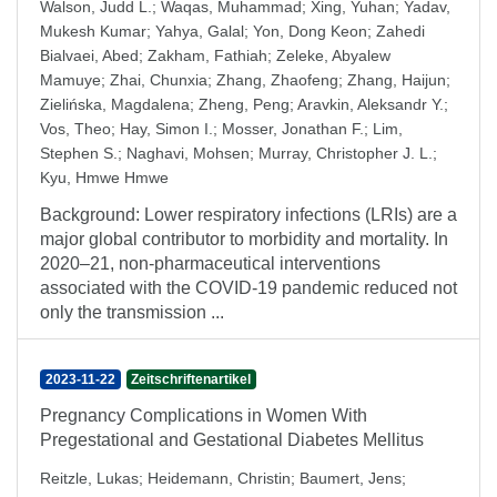
Walson, Judd L.
;
Waqas, Muhammad
;
Xing, Yuhan
;
Yadav,
Mukesh Kumar
;
Yahya, Galal
;
Yon, Dong Keon
;
Zahedi
Bialvaei, Abed
;
Zakham, Fathiah
;
Zeleke, Abyalew
Mamuye
;
Zhai, Chunxia
;
Zhang, Zhaofeng
;
Zhang, Haijun
;
Zielińska, Magdalena
;
Zheng, Peng
;
Aravkin, Aleksandr Y.
;
Vos, Theo
;
Hay, Simon I.
;
Mosser, Jonathan F.
;
Lim,
Stephen S.
;
Naghavi, Mohsen
;
Murray, Christopher J. L.
;
Kyu, Hmwe Hmwe
Background: Lower respiratory infections (LRIs) are a
major global contributor to morbidity and mortality. In
2020–21, non-pharmaceutical interventions
associated with the COVID-19 pandemic reduced not
only the transmission ...
2023-11-22
Zeitschriftenartikel
Pregnancy Complications in Women With
Pregestational and Gestational Diabetes Mellitus
Reitzle, Lukas
;
Heidemann, Christin
;
Baumert, Jens
;