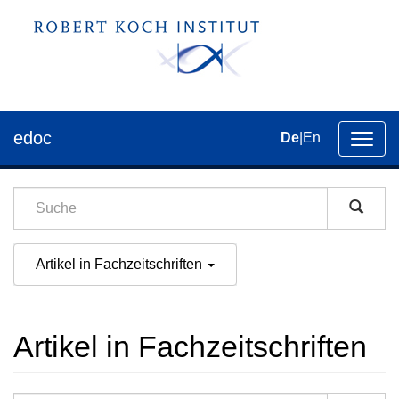
edoc
De
|
En
Umsch
der
Navig
Artikel in Fachzeitschriften
Artikel in Fachzeitschriften