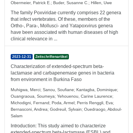
Obermeier, Patrick E.
;
Buder, Susanne C.
;
Hillen, Uwe
The family Poxviridae currently comprises 22 genera
that infect vertebrates. Of these, members of the
Ortho-, Para-, Mollusci- and Yatapoxvirus genera
have been associated with human diseases of high
clinical relevance in ...
2023-12-31
Zeitschriftenartikel
Characterization of extended-spectrum beta-
lactamase and carbapenemase genes in bacteria
from environment in Burkina Faso
Muhigwa, Merci
;
Sanou, Soufiane
;
Kantagba, Dominique
;
Ouangraoua, Soumeya
;
Yehouenou, Carine Laurence
;
Michodigni, Fernand
;
Poda, Armel
;
Perris Renggli, Eva
;
Bernasconi, Andrea
;
Godreuil, Sylvain
;
Ouedraogo, Abdoul-
Salam
Introduction: This study aimed to characterize
extended-spectrum beta-lactamase (ESBL) and