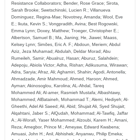
Resistance Collaborators
;
Bender, Rose Grace
;
Sirota,
Sarah Brooke
;
Swetschinski, Lucien R.
;
Villanueva
Dominguez, Regina-Mae
;
Novotney, Amanda
;
Wool, Eve
E.
;
Ikuta, Kevin S.
;
Vongpradith, Avina
;
Best Rogowski,
Emma Lynn
;
Doxey, Matthew
;
Troeger, Christopher E.
;
Albertson, Samuel B.
;
Ma, Jianing
;
He, Jiawei
;
Maass,
Kelsey Lynn
;
Simões, Eric A. F.
;
Abdoun, Meriem
;
Abdul
Aziz, Jeza Muhamad
;
Abdulah, Deldar Morad
;
Abu
Rumeileh, Samir
;
Abualruz, Hasan
;
Aburuz, Salahdein
;
Adepoju, Abiola Victor
;
Adha, Rishan
;
Adikusuma, Wirawan
;
Adra, Saryia
;
Afraz, Ali
;
Aghamiri, Shahin
;
Agodi, Antonella
;
Ahmadzade, Amir Mahmoud
;
Ahmed, Haroon
;
Ahmed,
Ayman
;
Akinosoglou, Karolina
;
AL-Ahdal, Tareq
Mohammed Ali
;
Al-amer, Rasmieh Mustafa
;
Albashtawy,
Mohammed
;
AlBataineh, Mohammad T.
;
Alemi, Hediyeh
;
Al-
Gheethi, Adel Ali Saeed
;
Ali, Abid
;
Shujait Ali, Syed Shujait
;
Alqahtani, Jaber S.
;
AlQudah, Mohammad
;
Al-Tawfiq, Jaffar
A.
;
Al-Worafi, Yaser Mohammed
;
Alzoubi, Karem H.
;
Amani,
Reza
;
Amegbor, Prince M.
;
Ameyaw, Edward Kwabena
;
Amuasi, John H.
;
Anil, Abhishek
;
Anyanwu, Philip Emeka
;