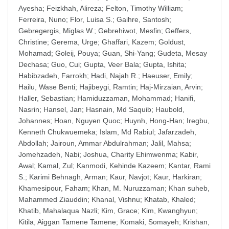
Ayesha
;
Feizkhah, Alireza
;
Felton, Timothy William
;
Ferreira, Nuno
;
Flor, Luisa S.
;
Gaihre, Santosh
;
Gebregergis, Miglas W.
;
Gebrehiwot, Mesfin
;
Geffers,
Christine
;
Gerema, Urge
;
Ghaffari, Kazem
;
Goldust,
Mohamad
;
Goleij, Pouya
;
Guan, Shi-Yang
;
Gudeta, Mesay
Dechasa
;
Guo, Cui
;
Gupta, Veer Bala
;
Gupta, Ishita
;
Habibzadeh, Farrokh
;
Hadi, Najah R.
;
Haeuser, Emily
;
Hailu, Wase Benti
;
Hajibeygi, Ramtin
;
Haj-Mirzaian, Arvin
;
Haller, Sebastian
;
Hamiduzzaman, Mohammad
;
Hanifi,
Nasrin
;
Hansel, Jan
;
Hasnain, Md Saquib
;
Haubold,
Johannes
;
Hoan, Nguyen Quoc
;
Huynh, Hong-Han
;
Iregbu,
Kenneth Chukwuemeka
;
Islam, Md Rabiul
;
Jafarzadeh,
Abdollah
;
Jairoun, Ammar Abdulrahman
;
Jalil, Mahsa
;
Jomehzadeh, Nabi
;
Joshua, Charity Ehimwenma
;
Kabir,
Awal
;
Kamal, Zul
;
Kanmodi, Kehinde Kazeem
;
Kantar, Rami
S.
;
Karimi Behnagh, Arman
;
Kaur, Navjot
;
Kaur, Harkiran
;
Khamesipour, Faham
;
Khan, M. Nuruzzaman
;
Khan suheb,
Mahammed Ziauddin
;
Khanal, Vishnu
;
Khatab, Khaled
;
Khatib, Mahalaqua Nazli
;
Kim, Grace
;
Kim, Kwanghyun
;
Kitila, Aiggan Tamene Tamene
;
Komaki, Somayeh
;
Krishan,