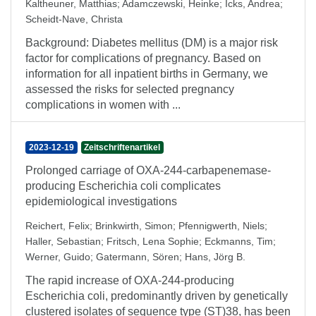
Kaltheuner, Matthias
;
Adamczewski, Heinke
;
Icks, Andrea
;
Scheidt-Nave, Christa
Background: Diabetes mellitus (DM) is a major risk
factor for complications of pregnancy. Based on
information for all inpatient births in Germany, we
assessed the risks for selected pregnancy
complications in women with ...
2023-12-19
Zeitschriftenartikel
Prolonged carriage of OXA-244-carbapenemase-
producing Escherichia coli complicates
epidemiological investigations
Reichert, Felix
;
Brinkwirth, Simon
;
Pfennigwerth, Niels
;
Haller, Sebastian
;
Fritsch, Lena Sophie
;
Eckmanns, Tim
;
Werner, Guido
;
Gatermann, Sören
;
Hans, Jörg B.
The rapid increase of OXA-244-producing
Escherichia coli, predominantly driven by genetically
clustered isolates of sequence type (ST)38, has been