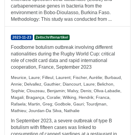
carbapenemase genes in bacteria from the
environment in Bobo-Dioulasso, Burkina Faso.
Methodology: This study was conducted from ...
2023-11-23
Zeitschriftenartikel
Foodborne botulism outbreak involving different
nationalities during the Rugby World Cup: critical
role of credit card data and rapid international
cooperation, France, September 2023
Meurice, Laure
;
Filleul, Laurent
;
Fischer, Aurélie
;
Burbaud,
Annie
;
Delvallez, Gauthier
;
Diancourt, Laure
;
Belichon,
Sophie
;
Clouzeau, Benjamin
;
Malvy, Denis
;
Oliva-Labadie,
Magali
;
Bragança, Coralie
;
Wilking, Hendrik
;
Franca,
Rafaela
;
Martin, Greg
;
Godbole, Gauri
;
Tourdjman,
Mathieu
;
Jourdan-Da Silva, Nathalie
In September 2023, a severe outbreak of type B
botulism with fifteen cases was linked to
consumption of canned sardines at a restaurant in