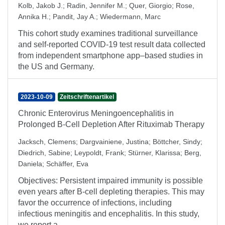
Kolb, Jakob J.
;
Radin, Jennifer M.
;
Quer, Giorgio
;
Rose,
Annika H.
;
Pandit, Jay A.
;
Wiedermann, Marc
This cohort study examines traditional surveillance
and self-reported COVID-19 test result data collected
from independent smartphone app–based studies in
the US and Germany.
2023-10-09
Zeitschriftenartikel
Chronic Enterovirus Meningoencephalitis in
Prolonged B-Cell Depletion After Rituximab Therapy
Jacksch, Clemens
;
Dargvainiene, Justina
;
Böttcher, Sindy
;
Diedrich, Sabine
;
Leypoldt, Frank
;
Stürner, Klarissa
;
Berg,
Daniela
;
Schäffer, Eva
Objectives: Persistent impaired immunity is possible
even years after B-cell depleting therapies. This may
favor the occurrence of infections, including
infectious meningitis and encephalitis. In this study,
we report a ...