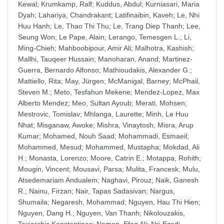
Kewal
;
Krumkamp, Ralf
;
Kuddus, Abdul
;
Kurniasari, Maria
Dyah
;
Lahariya, Chandrakant
;
Latifinaibin, Kaveh
;
Le, Nhi
Huu Hanh
;
Le, Thao Thi Thu
;
Le, Trang Diep Thanh
;
Lee,
Seung Won
;
Le Pape, Alain
;
Lerango, Temesgen L.
;
Li,
Ming-Chieh
;
Mahboobipour, Amir Ali
;
Malhotra, Kashish
;
Mallhi, Tauqeer Hussain
;
Manoharan, Anand
;
Martinez-
Guerra, Bernardo Alfonso
;
Mathioudakis, Alexander G.
;
Mattiello, Rita
;
May, Jürgen
;
McManigal, Barney
;
McPhail,
Steven M.
;
Meto, Tesfahun Mekene
;
Mendez-Lopez, Max
Alberto Mendez
;
Meo, Sultan Ayoub
;
Merati, Mohsen
;
Mestrovic, Tomislav
;
Mhlanga, Laurette
;
Minh, Le Huu
Nhat
;
Misganaw, Awoke
;
Mishra, Vinaytosh
;
Misra, Arup
Kumar
;
Mohamed, Nouh Saad
;
Mohammadi, Esmaeil
;
Mohammed, Mesud
;
Mohammed, Mustapha
;
Mokdad, Ali
H.
;
Monasta, Lorenzo
;
Moore, Catrin E.
;
Motappa, Rohith
;
Mougin, Vincent
;
Mousavi, Parsa
;
Mulita, Francesk
;
Mulu,
Atsedemariam Andualem
;
Naghavi, Pirouz
;
Naik, Ganesh
R.
;
Nainu, Firzan
;
Nair, Tapas Sadasivan
;
Nargus,
Shumaila
;
Negaresh, Mohammad
;
Nguyen, Hau Thi Hien
;
Nguyen, Dang H.
;
Nguyen, Van Thanh
;
Nikolouzakis,