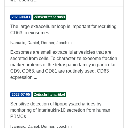
2023-08-03
Zeitschriftenartikel
The large extracellular loop is important for recruiting
CD63 to exosomes
Ivanusic, Daniel
;
Denner, Joachim
Exosomes are small extracellular vesicles that are
secreted from cells. To characterize exosome fraction
marker proteins of the tetraspanin family in particular,
CD9, CD63, and CD81 are routinely used. CD63
expression ...
2023-07-05
Zeitschriftenartikel
Sensitive detection of lipopolysaccharides by
monitoring of interleukin-10 secretion from human
PBMCs
Ivanusic, Daniel
;
Denner, Joachim