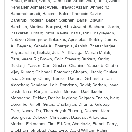
Arafat, Mosab
;
Areda, Damelash
;
Arefnezhad, Reza
;
Atalell,
Kendalem Asmare
;
Ayele, Firayad
;
Azzam, Ahmed Y.
;
Babamohamadi, Hassan
;
Babin, François-Xavier
;
Bahurupi, Yogesh
;
Baker, Stephen
;
Banik, Biswajit
;
Barchitta, Martina
;
Barqawi, Hiba Jawdat
;
Basharat, Zarrin
;
Baskaran, Pritish
;
Batra, Kavita
;
Batra, Ravi
;
Bayileyegn,
Nebiyou Simegnew
;
Beloukas, Apostolos
;
Berkley, James
A.
;
Beyene, Kebede A.
;
Bhargava, Ashish
;
Bhattacharjee,
Priyadarshini
;
Bielicki, Julia A.
;
Bilalaga, Mariah Malak
;
Bitra, Veera R.
;
Brown, Colin Stewart
;
Burkart, Katrin
;
Bustanji, Yasser
;
Carr, Sinclair
;
Chahine, Yaacoub
;
Chattu,
Vijay Kumar
;
Chichagi, Fatemeh
;
Chopra, Hitesh
;
Chukwu,
Isaac Sunday
;
Chung, Eunice
;
Dadana, Sriharsha
;
Dai,
Xiaochen
;
Dandona, Lalit
;
Dandona, Rakhi
;
Darban, Isaac
;
Dash, Nihar Ranjan
;
Dashti, Mohsen
;
Dashtkoohi,
Mohadese
;
Dekker, Denise Myriam
;
Delgado-Enciso, Ivan
;
Devanbu, Vinoth Gnana Chellaiyan
;
Dhama, Kuldeep
;
Diao, Nancy
;
Do, Thao Huynh Phuong
;
Dokova, Klara
Georgieva
;
Dolecek, Christiane
;
Dziedzic, Arkadiusz
Marian
;
Eckmanns, Tim
;
Ed-Dra, Abdelaziz
;
Efendi, Ferry
;
Eftekharimehrabad, Aziz
;
Eyre, David William
;
Fahim,