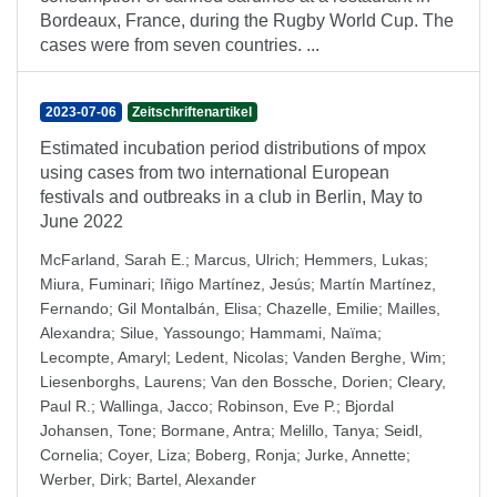
Bordeaux, France, during the Rugby World Cup. The
cases were from seven countries. ...
2023-07-06
Zeitschriftenartikel
Estimated incubation period distributions of mpox
using cases from two international European
festivals and outbreaks in a club in Berlin, May to
June 2022
McFarland, Sarah E.
;
Marcus, Ulrich
;
Hemmers, Lukas
;
Miura, Fuminari
;
Iñigo Martínez, Jesús
;
Martín Martínez,
Fernando
;
Gil Montalbán, Elisa
;
Chazelle, Emilie
;
Mailles,
Alexandra
;
Silue, Yassoungo
;
Hammami, Naïma
;
Lecompte, Amaryl
;
Ledent, Nicolas
;
Vanden Berghe, Wim
;
Liesenborghs, Laurens
;
Van den Bossche, Dorien
;
Cleary,
Paul R.
;
Wallinga, Jacco
;
Robinson, Eve P.
;
Bjordal
Johansen, Tone
;
Bormane, Antra
;
Melillo, Tanya
;
Seidl,
Cornelia
;
Coyer, Liza
;
Boberg, Ronja
;
Jurke, Annette
;
Werber, Dirk
;
Bartel, Alexander