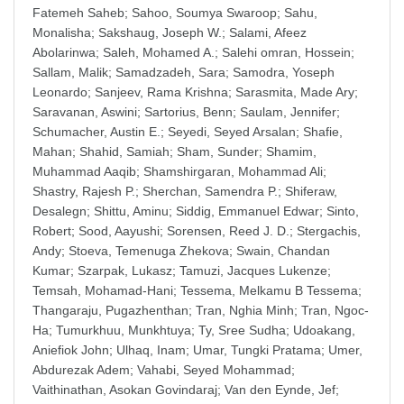
Fatemeh Saheb
;
Sahoo, Soumya Swaroop
;
Sahu,
Monalisha
;
Sakshaug, Joseph W.
;
Salami, Afeez
Abolarinwa
;
Saleh, Mohamed A.
;
Salehi omran, Hossein
;
Sallam, Malik
;
Samadzadeh, Sara
;
Samodra, Yoseph
Leonardo
;
Sanjeev, Rama Krishna
;
Sarasmita, Made Ary
;
Saravanan, Aswini
;
Sartorius, Benn
;
Saulam, Jennifer
;
Schumacher, Austin E.
;
Seyedi, Seyed Arsalan
;
Shafie,
Mahan
;
Shahid, Samiah
;
Sham, Sunder
;
Shamim,
Muhammad Aaqib
;
Shamshirgaran, Mohammad Ali
;
Shastry, Rajesh P.
;
Sherchan, Samendra P.
;
Shiferaw,
Desalegn
;
Shittu, Aminu
;
Siddig, Emmanuel Edwar
;
Sinto,
Robert
;
Sood, Aayushi
;
Sorensen, Reed J. D.
;
Stergachis,
Andy
;
Stoeva, Temenuga Zhekova
;
Swain, Chandan
Kumar
;
Szarpak, Lukasz
;
Tamuzi, Jacques Lukenze
;
Temsah, Mohamad-Hani
;
Tessema, Melkamu B Tessema
;
Thangaraju, Pugazhenthan
;
Tran, Nghia Minh
;
Tran, Ngoc-
Ha
;
Tumurkhuu, Munkhtuya
;
Ty, Sree Sudha
;
Udoakang,
Aniefiok John
;
Ulhaq, Inam
;
Umar, Tungki Pratama
;
Umer,
Abdurezak Adem
;
Vahabi, Seyed Mohammad
;
Vaithinathan, Asokan Govindaraj
;
Van den Eynde, Jef
;