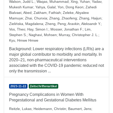
Walson, Judd L.
;
Waqas, Muhammad
;
Xing, Yuhan
;
Yadav,
Mukesh Kumar
;
Yahya, Galal
;
Yon, Dong Keon
;
Zahedi
Bialvaei, Abed
;
Zakham, Fathiah
;
Zeleke, Abyalew
Mamuye
;
Zhai, Chunxia
;
Zhang, Zhaofeng
;
Zhang, Haijun
;
Zielińska, Magdalena
;
Zheng, Peng
;
Aravkin, Aleksandr Y.
;
Vos, Theo
;
Hay, Simon I.
;
Mosser, Jonathan F.
;
Lim,
Stephen S.
;
Naghavi, Mohsen
;
Murray, Christopher J. L.
;
Kyu, Hmwe Hmwe
Background: Lower respiratory infections (LRIs) are a
major global contributor to morbidity and mortality. In
2020–21, non-pharmaceutical interventions
associated with the COVID-19 pandemic reduced not
only the transmission ...
2023-11-22
Zeitschriftenartikel
Pregnancy Complications in Women With
Pregestational and Gestational Diabetes Mellitus
Reitzle, Lukas
;
Heidemann, Christin
;
Baumert, Jens
;