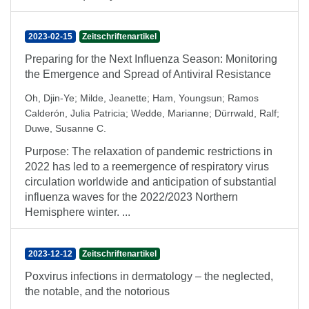
2023-02-15
Zeitschriftenartikel
Preparing for the Next Influenza Season: Monitoring
the Emergence and Spread of Antiviral Resistance
Oh, Djin-Ye
;
Milde, Jeanette
;
Ham, Youngsun
;
Ramos
Calderón, Julia Patricia
;
Wedde, Marianne
;
Dürrwald, Ralf
;
Duwe, Susanne C.
Purpose: The relaxation of pandemic restrictions in
2022 has led to a reemergence of respiratory virus
circulation worldwide and anticipation of substantial
influenza waves for the 2022/2023 Northern
Hemisphere winter. ...
2023-12-12
Zeitschriftenartikel
Poxvirus infections in dermatology – the neglected,
the notable, and the notorious