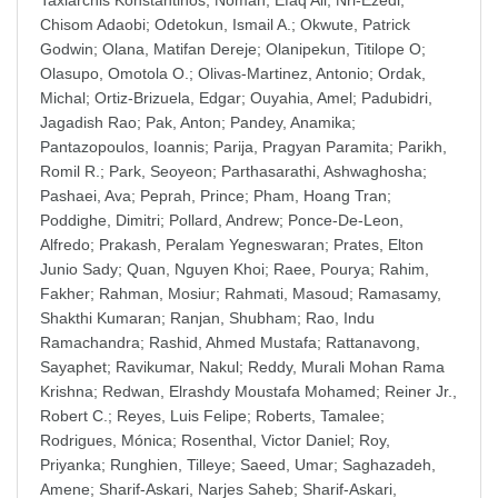
Taxiarchis Konstantinos
;
Noman, Efaq Ali
;
Nri-Ezedi,
Chisom Adaobi
;
Odetokun, Ismail A.
;
Okwute, Patrick
Godwin
;
Olana, Matifan Dereje
;
Olanipekun, Titilope O
;
Olasupo, Omotola O.
;
Olivas-Martinez, Antonio
;
Ordak,
Michal
;
Ortiz-Brizuela, Edgar
;
Ouyahia, Amel
;
Padubidri,
Jagadish Rao
;
Pak, Anton
;
Pandey, Anamika
;
Pantazopoulos, Ioannis
;
Parija, Pragyan Paramita
;
Parikh,
Romil R.
;
Park, Seoyeon
;
Parthasarathi, Ashwaghosha
;
Pashaei, Ava
;
Peprah, Prince
;
Pham, Hoang Tran
;
Poddighe, Dimitri
;
Pollard, Andrew
;
Ponce-De-Leon,
Alfredo
;
Prakash, Peralam Yegneswaran
;
Prates, Elton
Junio Sady
;
Quan, Nguyen Khoi
;
Raee, Pourya
;
Rahim,
Fakher
;
Rahman, Mosiur
;
Rahmati, Masoud
;
Ramasamy,
Shakthi Kumaran
;
Ranjan, Shubham
;
Rao, Indu
Ramachandra
;
Rashid, Ahmed Mustafa
;
Rattanavong,
Sayaphet
;
Ravikumar, Nakul
;
Reddy, Murali Mohan Rama
Krishna
;
Redwan, Elrashdy Moustafa Mohamed
;
Reiner Jr.,
Robert C.
;
Reyes, Luis Felipe
;
Roberts, Tamalee
;
Rodrigues, Mónica
;
Rosenthal, Victor Daniel
;
Roy,
Priyanka
;
Runghien, Tilleye
;
Saeed, Umar
;
Saghazadeh,
Amene
;
Sharif-Askari, Narjes Saheb
;
Sharif-Askari,