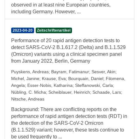
observed in at least nine European countries,
including Germany. However, ...
2023-04-20
Zeitschriftenartikel
Performance of 20 rapid antigen detection tests to
detect SARS-CoV-2 B.1.617.2 (Delta) and B.1.1.529
(Omicron) variants using a clinical specimen panel
from January 2022, Berlin, Germany
Puyskens, Andreas
;
Bayram, Fatimanur
;
Sesver, Akin
;
Michel, Janine
;
Krause, Eva
;
Bourquain, Daniel
;
Filomena,
Angela
;
Esser-Nobis, Katharina
;
Steffanowski, Carla
;
Nübling, C. Micha
;
Scheiblauer, Heinrich
;
Schaade, Lars
;
Nitsche, Andreas
Background: There are conflicting reports on the
performance of rapid antigen detection tests (RDT) in
the detection of the SARS-CoV-2 Omicron
(B.1.1.529) variant; however, these tests continue to
be used frequently to ...