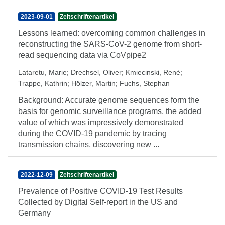
2023-09-01
Zeitschriftenartikel
Lessons learned: overcoming common challenges in
reconstructing the SARS-CoV-2 genome from short-
read sequencing data via CoVpipe2
Lataretu, Marie
;
Drechsel, Oliver
;
Kmiecinski, René
;
Trappe, Kathrin
;
Hölzer, Martin
;
Fuchs, Stephan
Background: Accurate genome sequences form the
basis for genomic surveillance programs, the added
value of which was impressively demonstrated
during the COVID-19 pandemic by tracing
transmission chains, discovering new ...
2022-12-09
Zeitschriftenartikel
Prevalence of Positive COVID-19 Test Results
Collected by Digital Self-report in the US and
Germany