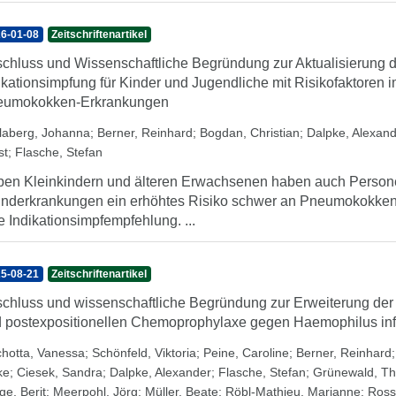
6-01-08
Zeitschriftenartikel
chluss und Wissenschaftliche Begründung zur Aktualisierung 
ikationsimpfung für Kinder und Jugendliche mit Risikofaktoren i
eumokokken-Erkrankungen
laberg, Johanna
;
Berner, Reinhard
;
Bogdan, Christian
;
Dalpke, Alexan
st
;
Flasche, Stefan
en Kleinkindern und älteren Erwachsenen haben auch Personen
nderkrankungen ein erhöhtes Risiko schwer an Pneumokokken 
e Indikationsimpfempfehlung. ...
5-08-21
Zeitschriftenartikel
chluss und wissenschaftliche Begründung zur Erweiterung der
 postexpositionellen Chemoprophylaxe gegen Haemophilus inf
chotta, Vanessa
;
Schönfeld, Viktoria
;
Peine, Caroline
;
Berner, Reinhard
ke
;
Ciesek, Sandra
;
Dalpke, Alexander
;
Flasche, Stefan
;
Grünewald, T
ge, Berit
;
Meerpohl, Jörg
;
Müller, Beate
;
Röbl-Mathieu, Marianne
;
Ross