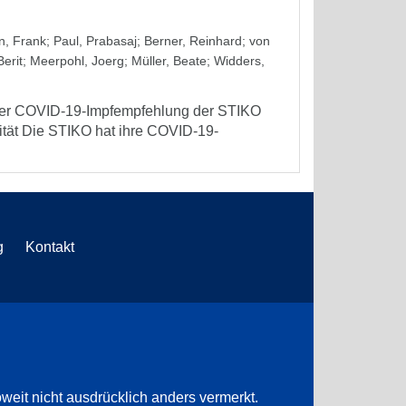
, Frank
;
Paul, Prabasaj
;
Berner, Reinhard
;
von
erit
;
Meerpohl, Joerg
;
Müller, Beate
;
Widders,
 der COVID-19-Impfempfehlung der STIKO
tät Die STIKO hat ihre COVID-19-
g
Kontakt
weit nicht ausdrücklich anders vermerkt.