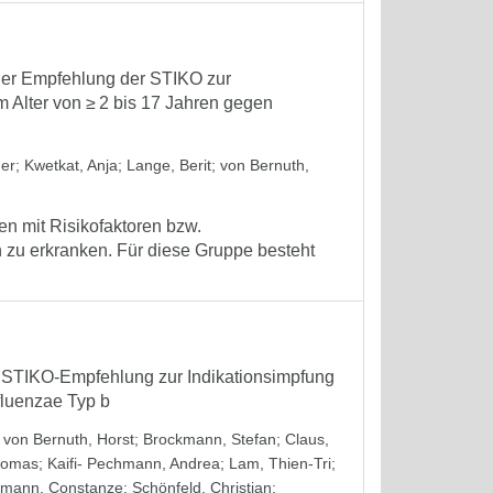
der Empfehlung der STIKO zur
m Alter von ≥ 2 bis 17 Jahren gegen
der
;
Kwetkat, Anja
;
Lange, Berit
;
von Bernuth,
 mit Risikofaktoren bzw.
zu erkranken. Für diese Gruppe besteht
 STIKO-Empfehlung zur Indikationsimpfung
luenzae Typ b
;
von Bernuth, Horst
;
Brockmann, Stefan
;
Claus,
homas
;
Kaifi- Pechmann, Andrea
;
Lam, Thien-Tri
;
mann, Constanze
;
Schönfeld, Christian
;