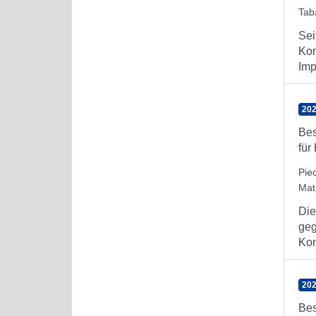
Taba
Sei
Kon
Imp
202
Bes
für
Pie
Mat
Die
geg
Kon
202
Bes