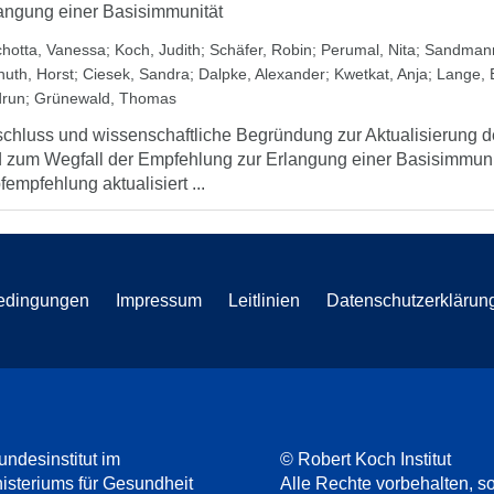
angung einer Basisimmunität
chotta, Vanessa
;
Koch, Judith
;
Schäfer, Robin
;
Perumal, Nita
;
Sandmann
nuth, Horst
;
Ciesek, Sandra
;
Dalpke, Alexander
;
Kwetkat, Anja
;
Lange, B
run
;
Grünewald, Thomas
chluss und wissenschaftliche Begründung zur Aktualisierung
 zum Wegfall der Empfehlung zur Erlangung einer Basisimmuni
fempfehlung aktualisiert ...
edingungen
Impressum
Leitlinien
Datenschutzerklärun
undesinstitut im
© Robert Koch Institut
steriums für Gesundheit
Alle Rechte vorbehalten, so