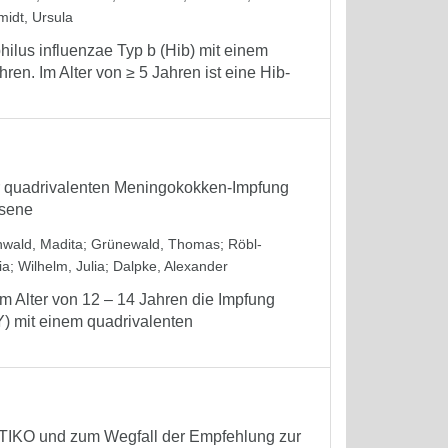
idt, Ursula
lus influenzae Typ b (Hib) mit einem
ren. Im Alter von ≥ 5 Jahren ist eine Hib-
r quadrivalenten Meningokokken-Impfung
hsene
wald, Madita
;
Grünewald, Thomas
;
Röbl-
ia
;
Wilhelm, Julia
;
Dalpke, Alexander
im Alter von 12 – 14 Jahren die Impfung
 mit einem quadrivalenten
STIKO und zum Wegfall der Empfehlung zur