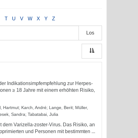
S
T
U
V
W
X
Y
Z
Los
der Indikationsimpfempfehlung zur Herpes-
sonen ≥ 18 Jahre mit einem erhöhten Risiko,
, Hartmut
;
Karch, André
;
Lange, Berit
;
Müller,
esek, Sandra
;
Tabatabai, Julia
t dem Varizella-zoster-Virus. Das Risiko, an
pprimierten und Personen mit bestimmten ...