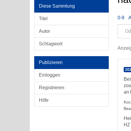
Diese Sammlung
0-9
Titel
Autor
Schlagwort
Anzeig
Publizieren
202
Einloggen
Bes
zos
Registrieren
an 
Hilfe
Koc
Bea
Her
HZ 