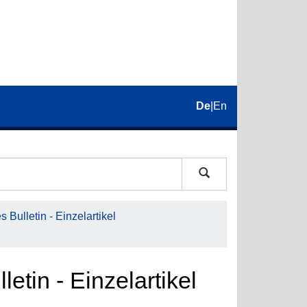
De
|
En
 Bulletin - Einzelartikel
etin - Einzelartikel