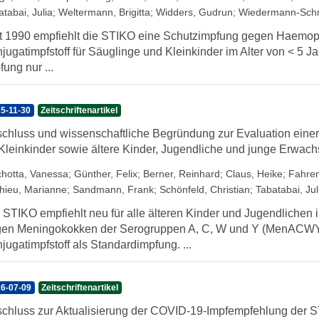
tabai, Julia
;
Weltermann, Brigitta
;
Widders, Gudrun
;
Wiedermann-Schm
t 1990 empfiehlt die STIKO eine Schutzimpfung gegen Haemophi
jugatimpfstoff für Säuglinge und Kleinkinder im Alter von < 5 Jah
fung nur ...
5-11-30
Zeitschriftenartikel
chluss und wissenschaftliche Begründung zur Evaluation eine
 Kleinkinder sowie ältere Kinder, Jugendliche und junge Erwac
chotta, Vanessa
;
Günther, Felix
;
Berner, Reinhard
;
Claus, Heike
;
Fahren
hieu, Marianne
;
Sandmann, Frank
;
Schönfeld, Christian
;
Tabatabai, Jul
 STIKO empfiehlt neu für alle älteren Kinder und Jugendlichen 
en Meningokokken der Serogruppen A, C, W und Y (MenACWY)
jugatimpfstoff als Standardimpfung. ...
6-07-09
Zeitschriftenartikel
chluss zur Aktualisierung der COVID-19-Impfempfehlung der 