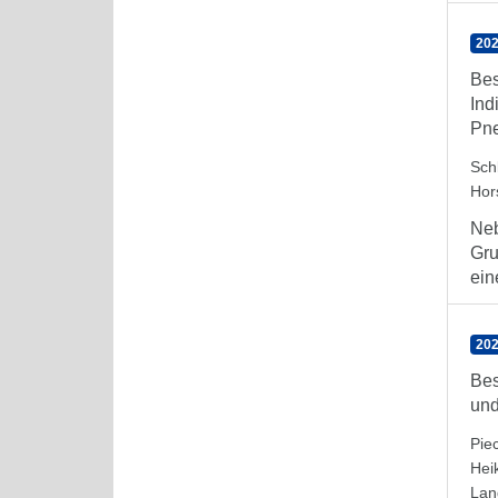
202
Bes
Ind
Pn
Sch
Hor
Neb
Gru
ein
202
Bes
und
Pie
Hei
Lan