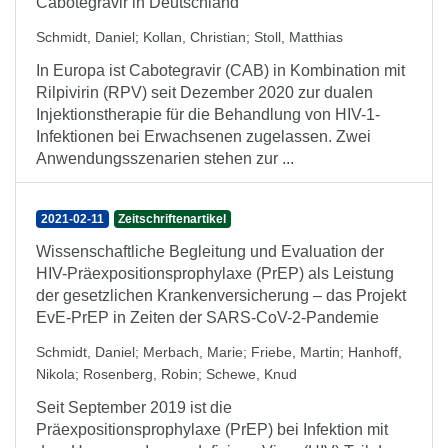
Cabotegravir in Deutschland
Schmidt, Daniel
;
Kollan, Christian
;
Stoll, Matthias
In Europa ist Cabotegravir (CAB) in Kombination mit
Rilpivirin (RPV) seit Dezember 2020 zur dualen
Injektionstherapie für die Behandlung von HIV-1-
Infektionen bei Erwachsenen zugelassen. Zwei
Anwendungsszenarien stehen zur ...
2021-02-11
Zeitschriftenartikel
Wissenschaftliche Begleitung und Evaluation der
HIV-Präexpositionsprophylaxe (PrEP) als Leistung
der gesetzlichen Krankenversicherung – das Projekt
EvE-PrEP in Zeiten der SARS-CoV-2-Pandemie
Schmidt, Daniel
;
Merbach, Marie
;
Friebe, Martin
;
Hanhoff,
Nikola
;
Rosenberg, Robin
;
Schewe, Knud
Seit September 2019 ist die
Präexpositionsprophylaxe (PrEP) bei Infektion mit