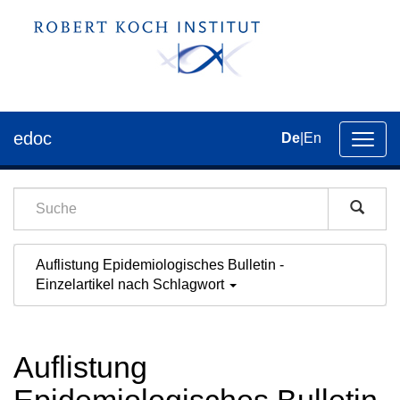
edoc
De
|
En
Umsch
der
Navig
Auflistung Epidemiologisches Bulletin -
Einzelartikel nach Schlagwort
Auflistung