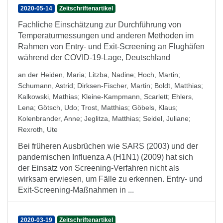
2020-05-14
Zeitschriftenartikel
Fachliche Einschätzung zur Durchführung von
Temperaturmessungen und anderen Methoden im
Rahmen von Entry- und Exit-Screening an Flughäfen
während der COVID-19-Lage, Deutschland
an der Heiden, Maria
;
Litzba, Nadine
;
Hoch, Martin
;
Schumann, Astrid
;
Dirksen-Fischer, Martin
;
Boldt, Matthias
;
Kalkowski, Mathias
;
Kleine-Kampmann, Scarlett
;
Ehlers,
Lena
;
Götsch, Udo
;
Trost, Matthias
;
Göbels, Klaus
;
Kolenbrander, Anne
;
Jeglitza, Matthias
;
Seidel, Juliane
;
Rexroth, Ute
Bei früheren Ausbrüchen wie SARS (2003) und der
pandemischen Influenza A (H1N1) (2009) hat sich
der Einsatz von Screening-Verfahren nicht als
wirksam erwiesen, um Fälle zu erkennen. Entry- und
Exit-Screening-Maßnahmen in ...
2020-03-19
Zeitschriftenartikel