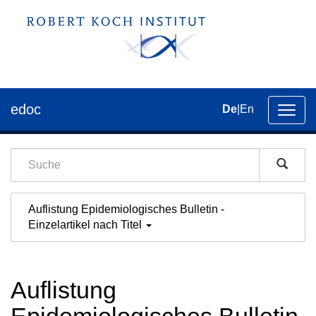
edoc
De
|
En
Umsch
der
Navig
Auflistung Epidemiologisches Bulletin -
Einzelartikel nach Titel
Auflistung