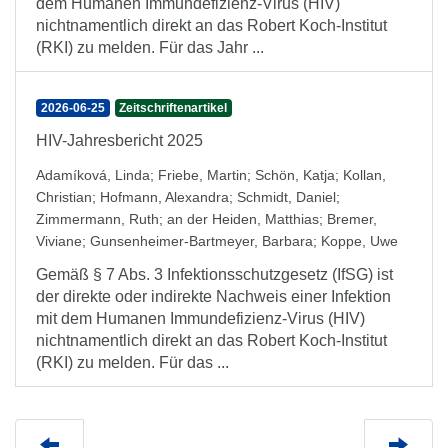
dem Humanen Immundefizienz-Virus (HIV)
nichtnamentlich direkt an das Robert Koch-Institut
(RKI) zu melden. Für das Jahr ...
2026-06-25
Zeitschriftenartikel
HIV-Jahresbericht 2025
Adamíková, Linda
;
Friebe, Martin
;
Schön, Katja
;
Kollan,
Christian
;
Hofmann, Alexandra
;
Schmidt, Daniel
;
Zimmermann, Ruth
;
an der Heiden, Matthias
;
Bremer,
Viviane
;
Gunsenheimer-Bartmeyer, Barbara
;
Koppe, Uwe
Gemäß § 7 Abs. 3 Infektionsschutzgesetz (IfSG) ist
der direkte oder indirekte Nachweis einer Infektion
mit dem Humanen Immundefizienz-Virus (HIV)
nichtnamentlich direkt an das Robert Koch-Institut
(RKI) zu melden. Für das ...