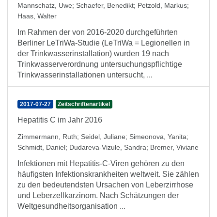
Mannschatz, Uwe
;
Schaefer, Benedikt
;
Petzold, Markus
;
Haas, Walter
Im Rahmen der von 2016-2020 durchgeführten
Berliner LeTriWa-Studie (LeTriWa = Legionellen in
der Trinkwasserinstallation) wurden 19 nach
Trinkwasserverordnung untersuchungspflichtige
Trinkwasserinstallationen untersucht, ...
2017-07-27
Zeitschriftenartikel
Hepatitis C im Jahr 2016
Zimmermann, Ruth
;
Seidel, Juliane
;
Simeonova, Yanita
;
Schmidt, Daniel
;
Dudareva-Vizule, Sandra
;
Bremer, Viviane
Infektionen mit Hepatitis-C-Viren gehören zu den
häufigsten Infektionskrankheiten weltweit. Sie zählen
zu den bedeutendsten Ursachen von Leberzirrhose
und Leberzellkarzinom. Nach Schätzungen der
Weltgesundheitsorganisation ...