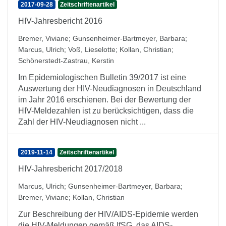
2017-09-28
Zeitschriftenartikel
HIV-Jahresbericht 2016
Bremer, Viviane
;
Gunsenheimer-Bartmeyer, Barbara
;
Marcus, Ulrich
;
Voß, Lieselotte
;
Kollan, Christian
;
Schönerstedt-Zastrau, Kerstin
Im Epidemiologischen Bulletin 39/2017 ist eine
Auswertung der HIV-Neudiagnosen in Deutschland
im Jahr 2016 erschienen. Bei der Bewertung der
HIV-Meldezahlen ist zu berücksichtigen, dass die
Zahl der HIV-Neudiagnosen nicht ...
2019-11-14
Zeitschriftenartikel
HIV-Jahresbericht 2017/2018
Marcus, Ulrich
;
Gunsenheimer-Bartmeyer, Barbara
;
Bremer, Viviane
;
Kollan, Christian
Zur Beschreibung der HIV/AIDS-Epidemie werden
die HIV-Meldungen gemäß IfSG, das AIDS-