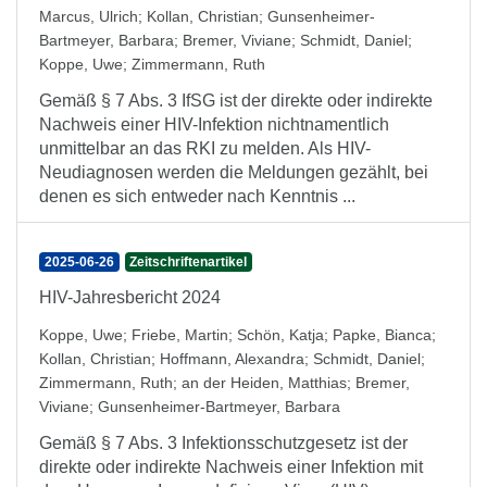
Marcus, Ulrich
;
Kollan, Christian
;
Gunsenheimer-
Bartmeyer, Barbara
;
Bremer, Viviane
;
Schmidt, Daniel
;
Koppe, Uwe
;
Zimmermann, Ruth
Gemäß § 7 Abs. 3 IfSG ist der direkte oder indirekte
Nachweis einer HIV-Infektion nichtnamentlich
unmittelbar an das RKI zu melden. Als HIV-
Neudiagnosen werden die Meldungen gezählt, bei
denen es sich entweder nach Kenntnis ...
2025-06-26
Zeitschriftenartikel
HIV-Jahresbericht 2024
Koppe, Uwe
;
Friebe, Martin
;
Schön, Katja
;
Papke, Bianca
;
Kollan, Christian
;
Hoffmann, Alexandra
;
Schmidt, Daniel
;
Zimmermann, Ruth
;
an der Heiden, Matthias
;
Bremer,
Viviane
;
Gunsenheimer-Bartmeyer, Barbara
Gemäß § 7 Abs. 3 Infektionsschutzgesetz ist der
direkte oder indirekte Nachweis einer Infektion mit