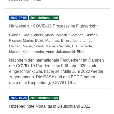
2020-07-09
Zeitschriftenartikel
Hinweise für COVID-19 Prozesse im Flugverkehr
Götsch, Udo
;
Göbels, Klaus
;
Ippisch, Siegfried
;
Dirksen-
Fischer, Martin
;
Boldt, Matthias
;
Ehlers, Lena
;
an der
Heiden, Maria
;
Schöll, Meike
;
Rexroth, Ute
;
Scharte,
Marion
;
Kolenbrander, Anne
;
Jakubowski, Elke
Nachdem der internationale Flugverkehr im Rahmen
der COVID-19-Pandemie im Frühjahr 2020 stark
eingeschränkt war, hat er seit Mitte Juni 2020 wieder
zugenommen. Die EASA und das ECDC haben
dazu eine Empfehlung: „COVID-19 ...
2022-10-20
Zeitschriftenartikel
Hitzebedingte Mortalität in Deutschland 2022