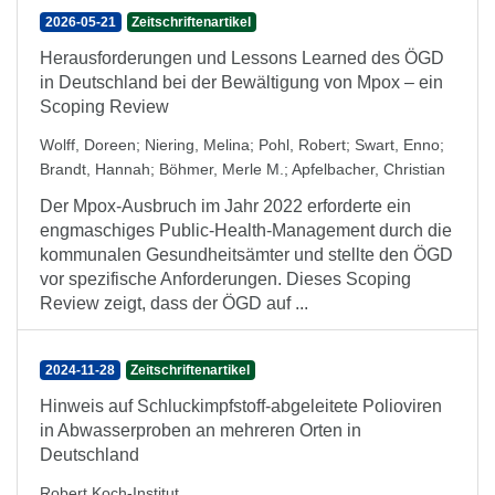
2026-05-21
Zeitschriftenartikel
Herausforderungen und Lessons Learned des ÖGD
in Deutschland bei der Bewältigung von Mpox – ein
Scoping Review
Wolff, Doreen
;
Niering, Melina
;
Pohl, Robert
;
Swart, Enno
;
Brandt, Hannah
;
Böhmer, Merle M.
;
Apfelbacher, Christian
Der Mpox-Ausbruch im Jahr 2022 erforderte ein
engmaschiges Public-Health-Management durch die
kommunalen Gesundheitsämter und stellte den ÖGD
vor spezifische Anforderungen. Dieses Scoping
Review zeigt, dass der ÖGD auf ...
2024-11-28
Zeitschriftenartikel
Hinweis auf Schluckimpfstoff-abgeleitete Polioviren
in Abwasserproben an mehreren Orten in
Deutschland
Robert Koch-Institut