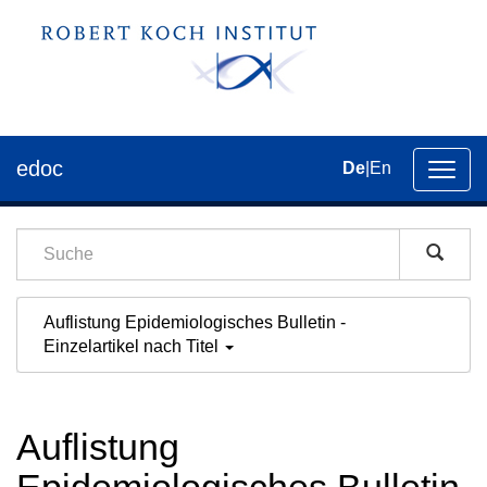
edoc
De
|
En
Umsch
der
Navig
Auflistung Epidemiologisches Bulletin -
Einzelartikel nach Titel
Auflistung