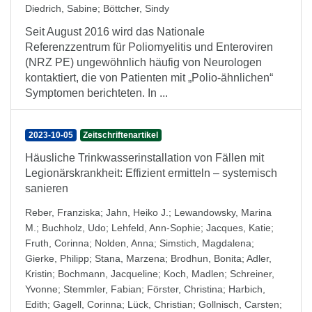
Diedrich, Sabine
;
Böttcher, Sindy
Seit August 2016 wird das Nationale
Referenzzentrum für Poliomyelitis und Enteroviren
(NRZ PE) ungewöhnlich häufig von Neurologen
kontaktiert, die von Patienten mit „Polio-ähnlichen“
Symptomen berichteten. In ...
2023-10-05
Zeitschriftenartikel
Häusliche Trinkwasserinstallation von Fällen mit
Legionärskrankheit: Effizient ermitteln – systemisch
sanieren
Reber, Franziska
;
Jahn, Heiko J.
;
Lewandowsky, Marina
M.
;
Buchholz, Udo
;
Lehfeld, Ann-Sophie
;
Jacques, Katie
;
Fruth, Corinna
;
Nolden, Anna
;
Simstich, Magdalena
;
Gierke, Philipp
;
Stana, Marzena
;
Brodhun, Bonita
;
Adler,
Kristin
;
Bochmann, Jacqueline
;
Koch, Madlen
;
Schreiner,
Yvonne
;
Stemmler, Fabian
;
Förster, Christina
;
Harbich,
Edith
;
Gagell, Corinna
;
Lück, Christian
;
Gollnisch, Carsten
;