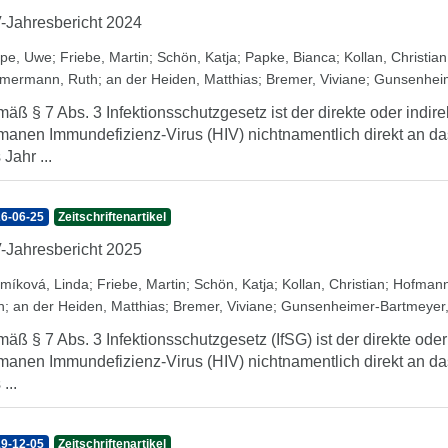
-Jahresbericht 2024
pe, Uwe
;
Friebe, Martin
;
Schön, Katja
;
Papke, Bianca
;
Kollan, Christian
mermann, Ruth
;
an der Heiden, Matthias
;
Bremer, Viviane
;
Gunsenheim
äß § 7 Abs. 3 Infektionsschutzgesetz ist der direkte oder indir
anen Immundefizienz-Virus (HIV) nichtnamentlich direkt an das
 Jahr ...
6-06-25
Zeitschriftenartikel
-Jahresbericht 2025
míková, Linda
;
Friebe, Martin
;
Schön, Katja
;
Kollan, Christian
;
Hofmann
h
;
an der Heiden, Matthias
;
Bremer, Viviane
;
Gunsenheimer-Bartmeyer,
äß § 7 Abs. 3 Infektionsschutzgesetz (IfSG) ist der direkte oder
anen Immundefizienz-Virus (HIV) nichtnamentlich direkt an das
...
9-12-05
Zeitschriftenartikel