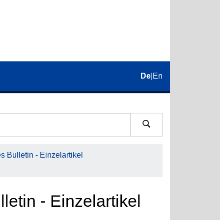
De
|
En
 Bulletin - Einzelartikel
etin - Einzelartikel