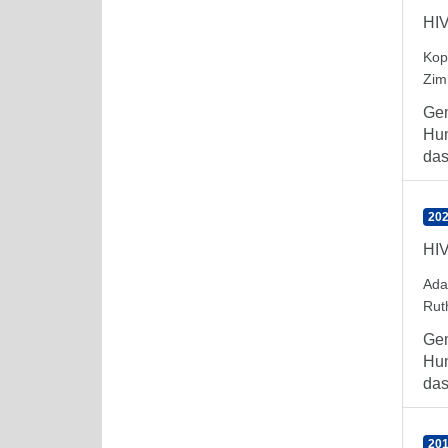
HIV
Kop
Zim
Gem
Hum
das
202
HIV
Ada
Rut
Gem
Hum
das 
201