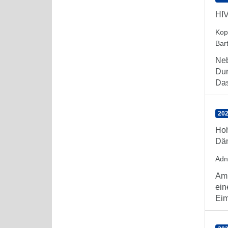
HIV
Kop
Bar
Neb
Dur
Das
202
Hoh
Dän
Adn
Am 
ein
Eim