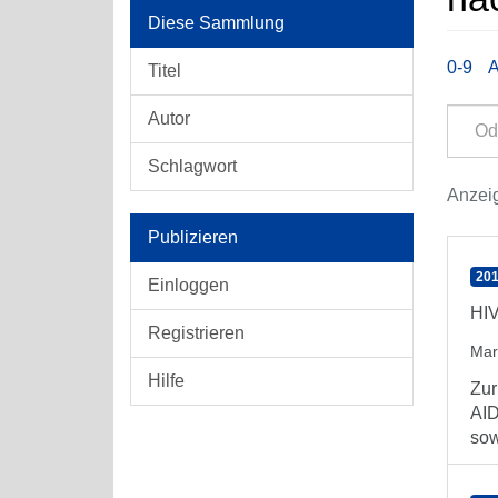
Diese Sammlung
0-9
Titel
Autor
Schlagwort
Anzeig
Publizieren
201
Einloggen
HIV
Registrieren
Mar
Hilfe
Zur
AID
sow