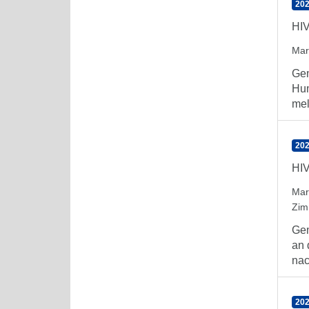
202
HIV
Mar
Gem
Hum
mel
202
HIV
Mar
Zim
Gem
an 
nac
202