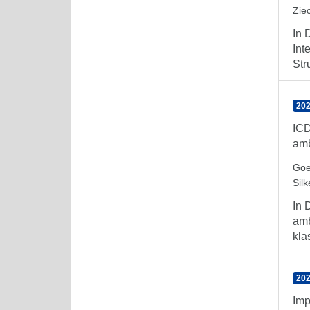
Ziec
In 
Int
Str
202
ICD
amb
Goer
Silk
In 
amb
kla
202
Imp