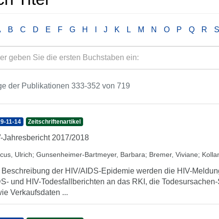
A
B
C
D
E
F
G
H
I
J
K
L
M
N
O
P
Q
R
e der Publikationen 333-352 von 719
9-11-14
Zeitschriftenartikel
-Jahresbericht 2017/2018
cus, Ulrich
;
Gunsenheimer-Bartmeyer, Barbara
;
Bremer, Viviane
;
Kolla
 Beschreibung der HIV/AIDS-Epidemie werden die HIV-Meldung
S- und HIV-Todesfallberichten an das RKI, die Todesursachen-St
ie Verkaufsdaten ...