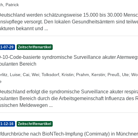
h, Patrick
Deutschland werden schätzungsweise 15.000 bis 30.000 Mens
ensivpflege versorgt. Den lokalen Gesundheitsämtern sind teilw
ukturen bekannt und ...
1-07-29
Zeitschriftenartikel
-10-Code-basierte syndromische Surveillance akuter Atemwe
ulanten Bereich
litz, Luise
;
Cai, Wei
;
Tolksdorf, Kristin
;
Prahm, Kerstin
;
Preuß, Ute
;
Wol
e
Deutschland erfolgt die syndromische Surveillance akuter respi
ulanten Bereich durch die Arbeitsgemeinschaft Influenza des R
ssischen Meldewegen ...
1-12-16
Zeitschriftenartikel
fdurchbrüche nach BioNTech-Impfung (Comirnaty) in Münchner