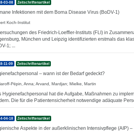
8-03-08
Zeitschriftenartikel
ane Infektionen mit dem Borna Disease Virus (BoDV-1)
ert Koch-Institut
ersuchungen des Friedrich-Loeffler-Instituts (FLI) in Zusammenarb
ensburg, München und Leipzig identifizierten erstmals das klas
V-1; ...
8-11-09
Zeitschriftenartikel
ienefachpersonal – wann ist der Bedarf gedeckt?
iaroff-Pépin, Anna
;
Arvand, Mardjan
;
Mielke, Martin
 Hygiene­fach­per­so­nal hat die Auf­gabe, Maß­nahmen zu im­ple­m
dern. Die für die Patienten­sicherheit not­wendige adäquate Personal
4-04-18
Zeitschriftenartikel
ienische Aspekte in der außerklinischen Intensivpflege (AIP) 