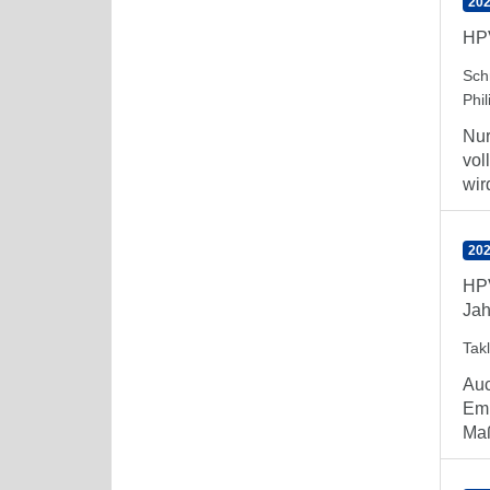
202
HPV
Sch
Phil
Nur
vol
wird
202
HPV
Jah
Takl
Auc
Emp
Maß