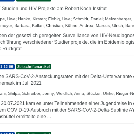
-Studien und HIV-Projekte am Robert Koch-Institut
pe, Uwe
;
Hanke, Kirsten
;
Fiebig, Uwe
;
Schmidt, Daniel
;
Meixenberger, 
tmeyer, Barbara
;
Kollan, Christian
;
Kühne, Andrea
;
Marcus, Ulrich
;
Bann
en der gesetzlich geregelten Surveillance von HIV-Neudiagnos
chführung verschiedener Studienprojekte, die im Epidemiologis
 Rückgrat ...
1-12-09
Zeitschriftenartikel
e SARS-CoV-2-Ansteckungsraten mit der Delta-Untervariante A
emark im Juli 2021
ani, Shilpa
;
Schreiber, Jenny
;
Weidlich, Anna
;
Stücker, Ulrike
;
Rieger-N
20.07.2021 kam es unter Teilnehmenden einer Jugendreise in 
em COVID-19-Ausbruch mit der SARS-CoV-2-Delta-Sublinie A
sbüttel ermittelte eine ...