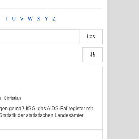
S
T
U
V
W
X
Y
Z
Los
n, Christian
en gemäß IfSG, das AIDS-Fallregister mit
atistik der statistischen Landesämter