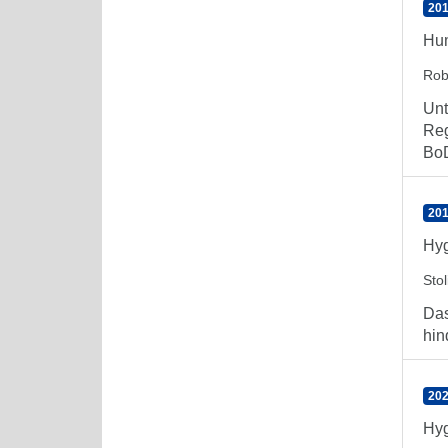
201
Hum
Rob
Unt
Reg
BoD
201
Hyg
Stol
Das
hin
202
Hyg