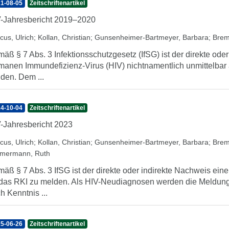
1-08-05
Zeitschriftenartikel
-Jahresbericht 2019–2020
cus, Ulrich
;
Kollan, Christian
;
Gunsenheimer-Bartmeyer, Barbara
;
Brem
äß § 7 Abs. 3 Infektionsschutzgesetz (IfSG) ist der direkte oder
anen Immundefizienz-Virus (HIV) nichtnamentlich unmittelbar a
den. Dem ...
4-10-04
Zeitschriftenartikel
-Jahresbericht 2023
cus, Ulrich
;
Kollan, Christian
;
Gunsenheimer-Bartmeyer, Barbara
;
Brem
mermann, Ruth
äß § 7 Abs. 3 IfSG ist der direkte oder indirekte Nachweis eine
das RKI zu melden. Als HIV-Neudiagnosen werden die Meldunge
h Kenntnis ...
5-06-26
Zeitschriftenartikel