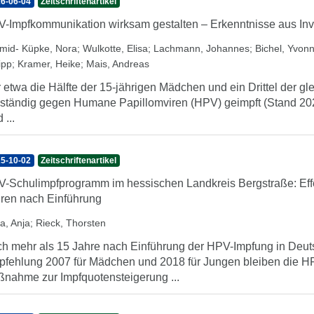
6-06-04
Zeitschriftenartikel
-Impfkommunikation wirksam gestalten – Erkenntnisse aus Inv
mid- Küpke, Nora
;
Wulkotte, Elisa
;
Lachmann, Johannes
;
Bichel, Yvon
ipp
;
Kramer, Heike
;
Mais, Andreas
 etwa die Hälfte der 15-jährigen Mädchen und ein Drittel der gl
lständig gegen Humane Papillomviren (HPV) geimpft (Stand 2024
 ...
5-10-02
Zeitschriftenartikel
-Schulimpfprogramm im hessischen Landkreis Bergstraße: Effek
ren nach Einführung
a, Anja
;
Rieck, Thorsten
h mehr als 15 Jahre nach Einführung der HPV-Impfung in Deut
fehlung 2007 für Mädchen und 2018 für Jungen bleiben die HP
nahme zur Impfquotensteigerung ...