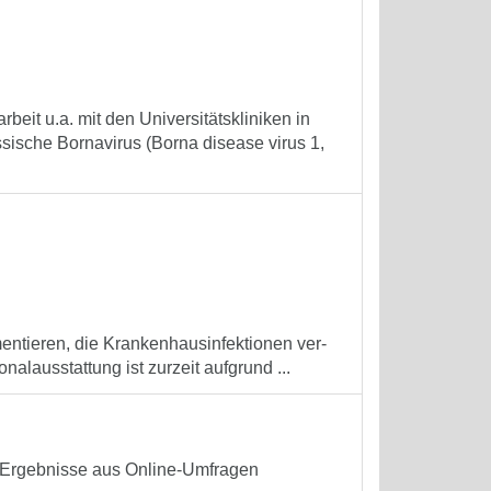
eit u.a. mit den Universitäts­kliniken in
sische Bornavirus (Borna disease virus 1,
en­tieren, die Kranken­haus­infektionen ver­
­aus­stattung ist zur­zeit auf­grund ...
– Ergebnisse aus Online-Umfragen