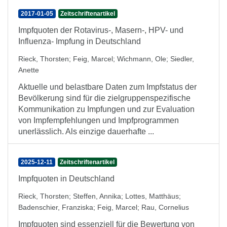
2017-01-05
Zeitschriftenartikel
Impfquoten der Rotavirus-, Masern-, HPV- und
Influenza- Impfung in Deutschland
Rieck, Thorsten
;
Feig, Marcel
;
Wichmann, Ole
;
Siedler,
Anette
Aktuelle und belastbare Daten zum Impfstatus der
Bevölkerung sind für die zielgruppenspezifische
Kommunikation zu Impfungen und zur Evaluation
von Impfempfehlungen und Impfprogrammen
unerlässlich. Als einzige dauerhafte ...
2025-12-11
Zeitschriftenartikel
Impfquoten in Deutschland
Rieck, Thorsten
;
Steffen, Annika
;
Lottes, Matthäus
;
Badenschier, Franziska
;
Feig, Marcel
;
Rau, Cornelius
Impfquoten sind essenziell für die Bewertung von