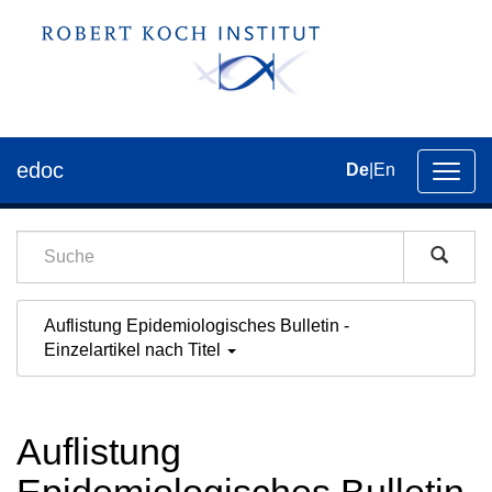
edoc
De
|
En
Umsch
der
Navig
Auflistung Epidemiologisches Bulletin -
Einzelartikel nach Titel
Auflistung