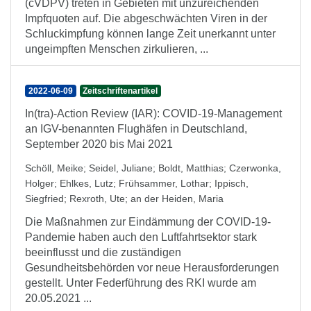
(cVDPV) treten in Gebieten mit unzureichenden
Impfquoten auf. Die abgeschwächten Viren in der
Schluckimpfung können lange Zeit unerkannt unter
ungeimpften Menschen zirkulieren, ...
2022-06-09
Zeitschriftenartikel
In(tra)-Action Review (IAR): COVID-19-Management
an IGV-benannten Flughäfen in Deutschland,
September 2020 bis Mai 2021
Schöll, Meike
;
Seidel, Juliane
;
Boldt, Matthias
;
Czerwonka,
Holger
;
Ehlkes, Lutz
;
Frühsammer, Lothar
;
Ippisch,
Siegfried
;
Rexroth, Ute
;
an der Heiden, Maria
Die Maßnahmen zur Eindämmung der COVID-19-
Pandemie haben auch den Luftfahrtsektor stark
beeinflusst und die zuständigen
Gesundheitsbehörden vor neue Herausforderungen
gestellt. Unter Federführung des RKI wurde am
20.05.2021 ...