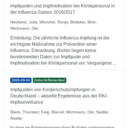
Impfquoten und Impfmotivation bei Klinikpersonal in
der Influenza-Saison 2016/2017
Neufeind, Julia
;
Wenchel, Ronja
;
Bödeker, Birte
;
Wichmann, Ole
Einleitung: Die jährliche Influenza-Impfung ist die
wichtigste Maßnahme zur Prävention einer
Influenza- Erkrankung. Bisher liegen keine
bundesweiten Daten zur Impfquote und
Impfmotivation bei Klinikpersonal vor. Vergangene ...
2020-09-04
Zeitschriftenartikel
Impfquoten von Kinderschutzimpfungen in
Deutschland – aktuelle Ergebnisse aus der RKI-
Impfsurveillance
Rieck, Thorsten
;
Feig, Marcel
;
Wichmann, Ole
;
Siedler,
Anette
In dem im Epidemiologischen Bulletin vorliegenden