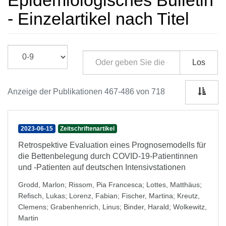
Epidemiologisches Bulletin
- Einzelartikel nach Titel
Los
Anzeige der Publikationen 467-486 von 718
2023-06-15
Zeitschriftenartikel
Retrospektive Evaluation eines Prognosemodells für
die Bettenbelegung durch COVID-19-Patientinnen
und -Patienten auf deutschen Intensivstationen
Grodd, Marlon
;
Rissom, Pia Francesca
;
Lottes, Matthäus
;
Refisch, Lukas
;
Lorenz, Fabian
;
Fischer, Martina
;
Kreutz,
Clemens
;
Grabenhenrich, Linus
;
Binder, Harald
;
Wolkewitz,
Martin