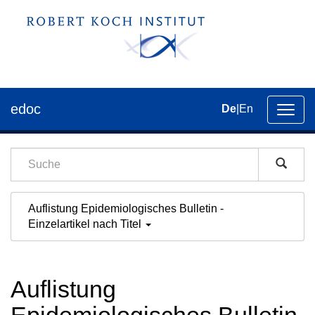
edoc
De
|
En
Umsch
der
Navig
Auflistung Epidemiologisches Bulletin -
Einzelartikel nach Titel
Auflistung