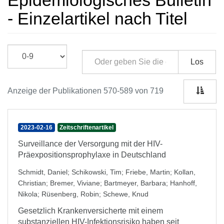
Epidemiologisches Bulletin
- Einzelartikel nach Titel
Los
Anzeige der Publikationen 570-589 von 719
2023-02-16
Zeitschriftenartikel
Surveillance der Versorgung mit der HIV-
Präexpositionsprophylaxe in Deutschland
Schmidt, Daniel
;
Schikowski, Tim
;
Friebe, Martin
;
Kollan,
Christian
;
Bremer, Viviane
;
Bartmeyer, Barbara
;
Hanhoff,
Nikola
;
Rüsenberg, Robin
;
Schewe, Knud
Gesetzlich Krankenversicherte mit einem
substanziellen HIV-Infektionsrisiko haben seit