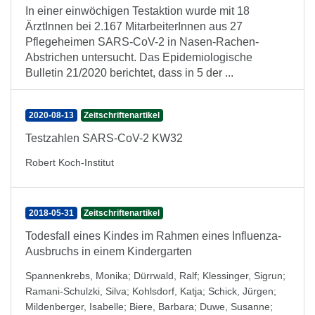
In einer einwöchigen Testaktion wurde mit 18
ÄrztInnen bei 2.167 MitarbeiterInnen aus 27
Pflegeheimen SARS-CoV-2 in Nasen-Rachen-
Abstrichen untersucht. Das Epidemiologische
Bulletin 21/2020 berichtet, dass in 5 der ...
2020-08-13
Zeitschriftenartikel
Testzahlen SARS-CoV-2 KW32
Robert Koch-Institut
2018-05-31
Zeitschriftenartikel
Todesfall eines Kindes im Rahmen eines Influenza-
Ausbruchs in einem Kindergarten
Spannenkrebs, Monika
;
Dürrwald, Ralf
;
Klessinger, Sigrun
;
Ramani-Schulzki, Silva
;
Kohlsdorf, Katja
;
Schick, Jürgen
;
Mildenberger, Isabelle
;
Biere, Barbara
;
Duwe, Susanne
;