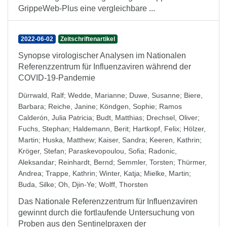
GrippeWeb-Plus eine vergleichbare ...
2022-06-02
Zeitschriftenartikel
Synopse virologischer Analysen im Nationalen
Referenzzentrum für Influenzaviren während der
COVID-19-Pandemie
Dürrwald, Ralf
;
Wedde, Marianne
;
Duwe, Susanne
;
Biere,
Barbara
;
Reiche, Janine
;
Köndgen, Sophie
;
Ramos
Calderón, Julia Patricia
;
Budt, Matthias
;
Drechsel, Oliver
;
Fuchs, Stephan
;
Haldemann, Berit
;
Hartkopf, Felix
;
Hölzer,
Martin
;
Huska, Matthew
;
Kaiser, Sandra
;
Keeren, Kathrin
;
Kröger, Stefan
;
Paraskevopoulou, Sofia
;
Radonic,
Aleksandar
;
Reinhardt, Bernd
;
Semmler, Torsten
;
Thürmer,
Andrea
;
Trappe, Kathrin
;
Winter, Katja
;
Mielke, Martin
;
Buda, Silke
;
Oh, Djin-Ye
;
Wolff, Thorsten
Das Nationale Referenzzentrum für Influenzaviren
gewinnt durch die fortlaufende Untersuchung von
Proben aus den Sentinelpraxen der