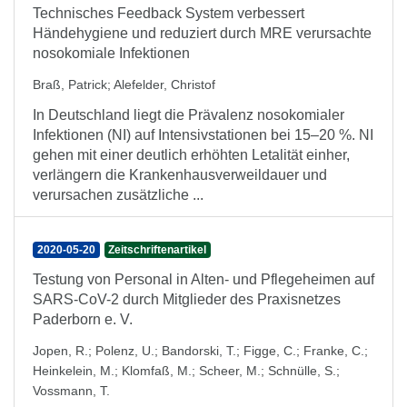
Technisches Feedback System verbessert
Händehygiene und reduziert durch MRE verursachte
nosokomiale Infektionen
Braß, Patrick
;
Alefelder, Christof
In Deutschland liegt die Prävalenz nosokomialer
Infektionen (NI) auf Intensivstationen bei 15–20 %. NI
gehen mit einer deutlich erhöhten Letalität einher,
verlängern die Krankenhausverweildauer und
verursachen zusätzliche ...
2020-05-20
Zeitschriftenartikel
Testung von Personal in Alten- und Pflegeheimen auf
SARS-CoV-2 durch Mitglieder des Praxisnetzes
Paderborn e. V.
Jopen, R.
;
Polenz, U.
;
Bandorski, T.
;
Figge, C.
;
Franke, C.
;
Heinkelein, M.
;
Klomfaß, M.
;
Scheer, M.
;
Schnülle, S.
;
Vossmann, T.