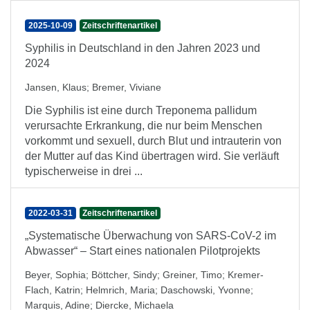
2025-10-09
Zeitschriftenartikel
Syphilis in Deutschland in den Jahren 2023 und
2024
Jansen, Klaus
;
Bremer, Viviane
Die Syphilis ist eine durch Treponema pallidum
verursachte Erkrankung, die nur beim Menschen
vorkommt und sexuell, durch Blut und intrauterin von
der Mutter auf das Kind übertragen wird. Sie verläuft
typischerweise in drei ...
2022-03-31
Zeitschriftenartikel
„Systematische Überwachung von SARS-CoV-2 im
Abwasser“ – Start eines nationalen Pilotprojekts
Beyer, Sophia
;
Böttcher, Sindy
;
Greiner, Timo
;
Kremer-
Flach, Katrin
;
Helmrich, Maria
;
Daschowski, Yvonne
;
Marquis, Adine
;
Diercke, Michaela