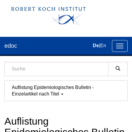
edoc
De
|
En
Umsch
der
Navig
Auflistung Epidemiologisches Bulletin -
Einzelartikel nach Titel
Auflistung