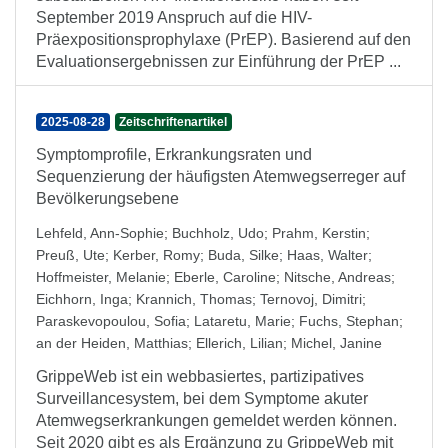
September 2019 Anspruch auf die HIV-
Präexpositionsprophylaxe (PrEP). Basierend auf den
Evaluationsergebnissen zur Einführung der PrEP ...
2025-08-28
Zeitschriftenartikel
Symptomprofile, Erkrankungsraten und
Sequenzierung der häufigsten Atemwegserreger auf
Bevölkerungsebene
Lehfeld, Ann-Sophie
;
Buchholz, Udo
;
Prahm, Kerstin
;
Preuß, Ute
;
Kerber, Romy
;
Buda, Silke
;
Haas, Walter
;
Hoffmeister, Melanie
;
Eberle, Caroline
;
Nitsche, Andreas
;
Eichhorn, Inga
;
Krannich, Thomas
;
Ternovoj, Dimitri
;
Paraskevopoulou, Sofia
;
Lataretu, Marie
;
Fuchs, Stephan
;
an der Heiden, Matthias
;
Ellerich, Lilian
;
Michel, Janine
GrippeWeb ist ein webbasiertes, partizipatives
Surveillancesystem, bei dem Symptome akuter
Atemwegserkrankungen gemeldet werden können.
Seit 2020 gibt es als Ergänzung zu GrippeWeb mit