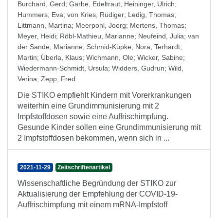
Burchard, Gerd
;
Garbe, Edeltraut
;
Heininger, Ulrich
;
Hummers, Eva
;
von Kries, Rüdiger
;
Ledig, Thomas
;
Littmann, Martina
;
Meerpohl, Joerg
;
Mertens, Thomas
;
Meyer, Heidi
;
Röbl-Mathieu, Marianne
;
Neufeind, Julia
;
van
der Sande, Marianne
;
Schmid-Küpke, Nora
;
Terhardt,
Martin
;
Überla, Klaus
;
Wichmann, Ole
;
Wicker, Sabine
;
Wiedermann-Schmidt, Ursula
;
Widders, Gudrun
;
Wild,
Verina
;
Zepp, Fred
Die STIKO empfiehlt Kindern mit Vorerkrankungen
weiterhin eine Grundimmunisierung mit 2
Impfstoffdosen sowie eine Auffrischimpfung.
Gesunde Kinder sollen eine Grundimmunisierung mit
2 Impfstoffdosen bekommen, wenn sich in ...
2021-11-29
Zeitschriftenartikel
Wissenschaftliche Begründung der STIKO zur
Aktualisierung der Empfehlung der COVID-19-
Auffrischimpfung mit einem mRNA-Impfstoff