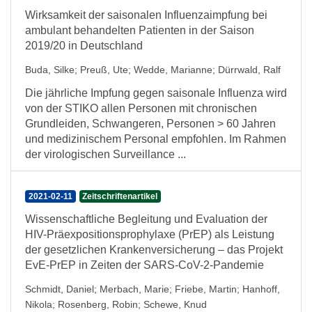
Wirksamkeit der saisonalen Influenzaimpfung bei
ambulant behandelten Patienten in der Saison
2019/20 in Deutschland
Buda, Silke
;
Preuß, Ute
;
Wedde, Marianne
;
Dürrwald, Ralf
Die jährliche Impfung gegen saisonale Influenza wird
von der STIKO allen Personen mit chronischen
Grundleiden, Schwangeren, Personen > 60 Jahren
und medizinischem Personal empfohlen. Im Rahmen
der virologischen Surveillance ...
2021-02-11
Zeitschriftenartikel
Wissenschaftliche Begleitung und Evaluation der
HIV-Präexpositionsprophylaxe (PrEP) als Leistung
der gesetzlichen Krankenversicherung – das Projekt
EvE-PrEP in Zeiten der SARS-CoV-2-Pandemie
Schmidt, Daniel
;
Merbach, Marie
;
Friebe, Martin
;
Hanhoff,
Nikola
;
Rosenberg, Robin
;
Schewe, Knud