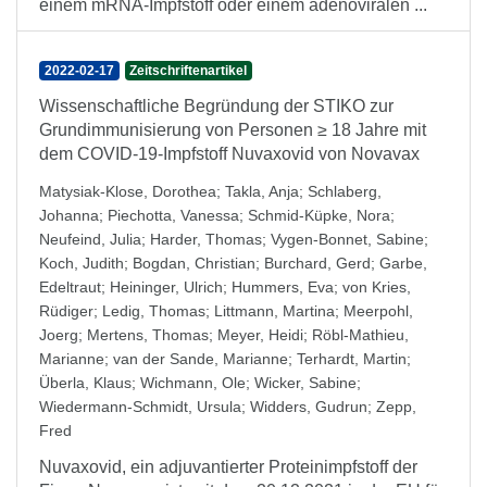
einem mRNA-Impfstoff oder einem adenoviralen ...
2022-02-17
Zeitschriftenartikel
Wissenschaftliche Begründung der STIKO zur
Grundimmunisierung von Personen ≥ 18 Jahre mit
dem COVID-19-Impfstoff Nuvaxovid von Novavax
Matysiak-Klose, Dorothea
;
Takla, Anja
;
Schlaberg,
Johanna
;
Piechotta, Vanessa
;
Schmid-Küpke, Nora
;
Neufeind, Julia
;
Harder, Thomas
;
Vygen-Bonnet, Sabine
;
Koch, Judith
;
Bogdan, Christian
;
Burchard, Gerd
;
Garbe,
Edeltraut
;
Heininger, Ulrich
;
Hummers, Eva
;
von Kries,
Rüdiger
;
Ledig, Thomas
;
Littmann, Martina
;
Meerpohl,
Joerg
;
Mertens, Thomas
;
Meyer, Heidi
;
Röbl-Mathieu,
Marianne
;
van der Sande, Marianne
;
Terhardt, Martin
;
Überla, Klaus
;
Wichmann, Ole
;
Wicker, Sabine
;
Wiedermann-Schmidt, Ursula
;
Widders, Gudrun
;
Zepp,
Fred
Nuvaxovid, ein adjuvantierter Proteinimpfstoff der