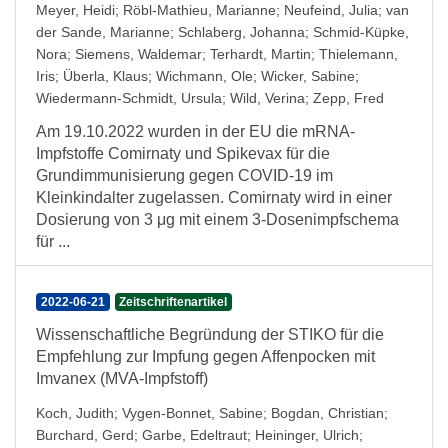
Meyer, Heidi
;
Röbl-Mathieu, Marianne
;
Neufeind, Julia
;
van
der Sande, Marianne
;
Schlaberg, Johanna
;
Schmid-Küpke,
Nora
;
Siemens, Waldemar
;
Terhardt, Martin
;
Thielemann,
Iris
;
Überla, Klaus
;
Wichmann, Ole
;
Wicker, Sabine
;
Wiedermann-Schmidt, Ursula
;
Wild, Verina
;
Zepp, Fred
Am 19.10.2022 wurden in der EU die mRNA-
Impfstoffe Comirnaty und Spikevax für die
Grundimmunisierung gegen COVID-19 im
Kleinkindalter zugelassen. Comirnaty wird in einer
Dosierung von 3 μg mit einem 3-Dosenimpfschema
für ...
2022-06-21
Zeitschriftenartikel
Wissenschaftliche Begründung der STIKO für die
Empfehlung zur Impfung gegen Affenpocken mit
Imvanex (MVA-Impfstoff)
Koch, Judith
;
Vygen-Bonnet, Sabine
;
Bogdan, Christian
;
Burchard, Gerd
;
Garbe, Edeltraut
;
Heininger, Ulrich
;