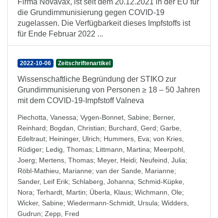
Firma Novavax, ist seit dem 20.12.2021 in der EU für
die Grundimmunisierung gegen COVID-19
zugelassen. Die Verfügbarkeit dieses Impfstoffs ist
für Ende Februar 2022 ...
2022-10-06
Zeitschriftenartikel
Wissenschaftliche Begründung der STIKO zur
Grundimmunisierung von Personen ≥ 18 – 50 Jahren
mit dem COVID-19-Impfstoff Valneva
Piechotta, Vanessa
;
Vygen-Bonnet, Sabine
;
Berner,
Reinhard
;
Bogdan, Christian
;
Burchard, Gerd
;
Garbe,
Edeltraut
;
Heininger, Ulrich
;
Hummers, Eva
;
von Kries,
Rüdiger
;
Ledig, Thomas
;
Littmann, Martina
;
Meerpohl,
Joerg
;
Mertens, Thomas
;
Meyer, Heidi
;
Neufeind, Julia
;
Röbl-Mathieu, Marianne
;
van der Sande, Marianne
;
Sander, Leif Erik
;
Schlaberg, Johanna
;
Schmid-Küpke,
Nora
;
Terhardt, Martin
;
Überla, Klaus
;
Wichmann, Ole
;
Wicker, Sabine
;
Wiedermann-Schmidt, Ursula
;
Widders,
Gudrun
;
Zepp, Fred