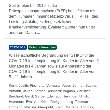
Seit September 2019 ist die
Präexpositionsprophylaxe (PrEP) bei Infektion mit
dem Humanen Immundefizienz-Virus (HIV) Teil des
Leistungskataloges der gesetzlichen
Krankenversicherung. Evaluiert wurden nun unter
anderem Daten ...
2022-11-17
Zeitschriftenartikel
Wissenschaftliche Begründung der STIKO für die
COVID-19-Impfempfehlung für Kinder im Alter von 6
Monaten bis 4 Jahren sowie zur Anpassung der
COVID-19-Impfempfehlung für Kinder im Alter von
5 – 11 Jahren
Koch, Judith
;
Piechotta, Vanessa
;
Vygen-Bonnet, Sabine
;
Armann, Jakob
;
Berner, Reinhard
;
Bogdan, Christian
;
Burchard, Gerd
;
Garbe, Edeltraut
;
Heininger, Ulrich
;
Hummers, Eva
;
von Kries, Rüdiger
;
Ledig, Thomas
;
Littmann, Martina
;
Meerpohl, Joerg
;
Mertens, Thomas
;