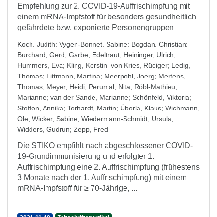
Empfehlung zur 2. COVID-19-Auffrischimpfung mit
einem mRNA-Impfstoff für besonders gesundheitlich
gefährdete bzw. exponierte Personengruppen
Koch, Judith
;
Vygen-Bonnet, Sabine
;
Bogdan, Christian
;
Burchard, Gerd
;
Garbe, Edeltraut
;
Heininger, Ulrich
;
Hummers, Eva
;
Kling, Kerstin
;
von Kries, Rüdiger
;
Ledig,
Thomas
;
Littmann, Martina
;
Meerpohl, Joerg
;
Mertens,
Thomas
;
Meyer, Heidi
;
Perumal, Nita
;
Röbl-Mathieu,
Marianne
;
van der Sande, Marianne
;
Schönfeld, Viktoria
;
Steffen, Annika
;
Terhardt, Martin
;
Überla, Klaus
;
Wichmann,
Ole
;
Wicker, Sabine
;
Wiedermann-Schmidt, Ursula
;
Widders, Gudrun
;
Zepp, Fred
Die STIKO empfihlt nach abgeschlossener COVID-
19-Grundimmunisierung und erfolgter 1.
Auffrischimpfung eine 2. Auffrischimpfung (frühestens
3 Monate nach der 1. Auffrischimpfung) mit einem
mRNA-Impfstoff für ≥ 70-Jährige, ...