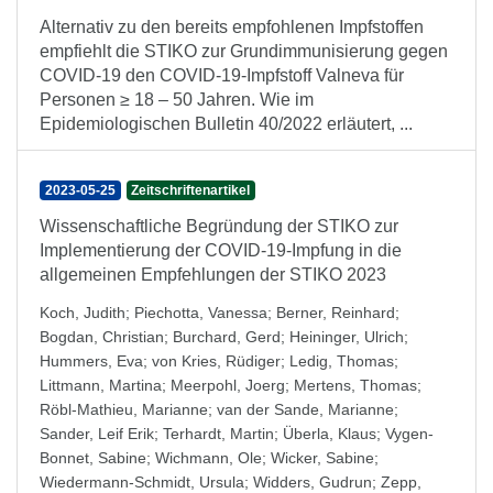
Alternativ zu den bereits empfohlenen Impfstoffen
empfiehlt die STIKO zur Grundimmunisierung gegen
COVID-19 den COVID-19-Impfstoff Valneva für
Personen ≥ 18 – 50 Jahren. Wie im
Epidemiologischen Bulletin 40/2022 erläutert, ...
2023-05-25
Zeitschriftenartikel
Wissenschaftliche Begründung der STIKO zur
Implementierung der COVID-19-Impfung in die
allgemeinen Empfehlungen der STIKO 2023
Koch, Judith
;
Piechotta, Vanessa
;
Berner, Reinhard
;
Bogdan, Christian
;
Burchard, Gerd
;
Heininger, Ulrich
;
Hummers, Eva
;
von Kries, Rüdiger
;
Ledig, Thomas
;
Littmann, Martina
;
Meerpohl, Joerg
;
Mertens, Thomas
;
Röbl-Mathieu, Marianne
;
van der Sande, Marianne
;
Sander, Leif Erik
;
Terhardt, Martin
;
Überla, Klaus
;
Vygen-
Bonnet, Sabine
;
Wichmann, Ole
;
Wicker, Sabine
;
Wiedermann-Schmidt, Ursula
;
Widders, Gudrun
;
Zepp,