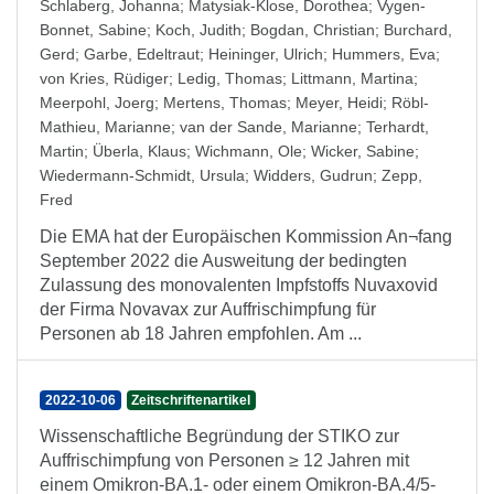
Schlaberg, Johanna
;
Matysiak-Klose, Dorothea
;
Vygen-
Bonnet, Sabine
;
Koch, Judith
;
Bogdan, Christian
;
Burchard,
Gerd
;
Garbe, Edeltraut
;
Heininger, Ulrich
;
Hummers, Eva
;
von Kries, Rüdiger
;
Ledig, Thomas
;
Littmann, Martina
;
Meerpohl, Joerg
;
Mertens, Thomas
;
Meyer, Heidi
;
Röbl-
Mathieu, Marianne
;
van der Sande, Marianne
;
Terhardt,
Martin
;
Überla, Klaus
;
Wichmann, Ole
;
Wicker, Sabine
;
Wiedermann-Schmidt, Ursula
;
Widders, Gudrun
;
Zepp,
Fred
Die EMA hat der Europäischen Kommission An¬fang
September 2022 die Ausweitung der bedingten
Zulassung des monovalenten Impfstoffs Nuvaxovid
der Firma Novavax zur Auffrischimpfung für
Personen ab 18 Jahren empfohlen. Am ...
2022-10-06
Zeitschriftenartikel
Wissenschaftliche Begründung der STIKO zur
Auffrischimpfung von Personen ≥ 12 Jahren mit
einem Omikron-BA.1- oder einem Omikron-BA.4/5-