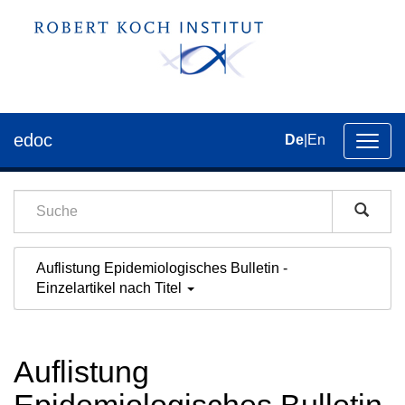
edoc
De
|
En
Umsch
der
Navig
Auflistung Epidemiologisches Bulletin -
Einzelartikel nach Titel
Auflistung