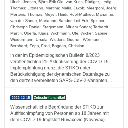
Ulrich
;
Jensen, Björn-Erik Ole
;
von Kries, Rüdiger
;
Ledig,
Thomas
;
Littmann, Martina
;
Malin, Jakob
;
Meerpohl, Joerg
;
Mertens, Thomas
;
Meyer, Heidi
;
Röbl-Mathieu, Marianne
;
van der Sande, Marianne
;
Sander, Leif Erik
;
Spinner,
Christoph Daniel
;
Stegemann, Miriam Songa
;
Terhardt,
Martin
;
Überla, Klaus
;
Wichmann, Ole
;
Wicker, Sabine
;
Wiedermann, Ursula
;
Widders, Gudrun
;
Wörmann,
Bernhard
;
Zepp, Fred
;
Bogdan, Christian
In der im Epidemiologischen Bulletin 8/2023
veröffentlichten 25. Aktualisierung der COVID-19-
Impfempfehlung grenzt die STIKO unter
Berücksichtigung der dynamischen Datenlage zu
den derzeit verbreiteten SARS-CoV-2-Varianten ...
2022-12-15
Zeitschriftenartikel
Wissenschaftliche Begründung der STIKO zur
Auffrischimpfung von Personen ab 18 Jahren mit
dem COVID-19-Impfstoff Nuvaxovid (Novavax)