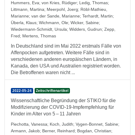
Hummers, Eva
;
von Kries, Rüdiger
;
Ledig, Thomas
;
Littmann, Martina
;
Meerpohl, Joerg
;
Röbl-Mathieu,
Marianne
;
van der Sande, Marianne
;
Terhardt, Martin
;
Überla, Klaus
;
Wichmann, Ole
;
Wicker, Sabine
;
Wiedermann-Schmidt, Ursula
;
Widders, Gudrun
;
Zepp,
Fred
;
Mertens, Thomas
In Deutschland sind im Mai 2022 erstmals Fälle von
Affenpocken aufgetreten. Weitere Fälle sind in
verschiedenen anderen europäischen Ländern, in
Kanada, den USA und Australien registriert worden.
Die Betroffenen waren nicht ...
2022-05-24
Zeitschriftenartikel
Wissenschaftliche Begründung der STIKO für die
Modifizierung der COVID-19-Impfempfehlung für
Kinder im Alter von 5 – 11 Jahren
Piechotta, Vanessa
;
Koch, Judith
;
Vygen-Bonnet, Sabine
;
Armann, Jakob
;
Berner, Reinhard
;
Bogdan, Christian
;