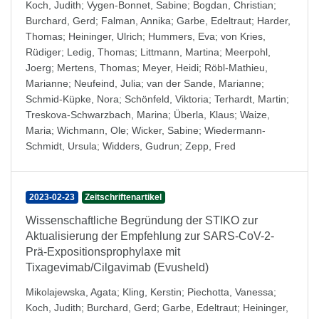
Koch, Judith
;
Vygen-Bonnet, Sabine
;
Bogdan, Christian
;
Burchard, Gerd
;
Falman, Annika
;
Garbe, Edeltraut
;
Harder,
Thomas
;
Heininger, Ulrich
;
Hummers, Eva
;
von Kries,
Rüdiger
;
Ledig, Thomas
;
Littmann, Martina
;
Meerpohl,
Joerg
;
Mertens, Thomas
;
Meyer, Heidi
;
Röbl-Mathieu,
Marianne
;
Neufeind, Julia
;
van der Sande, Marianne
;
Schmid-Küpke, Nora
;
Schönfeld, Viktoria
;
Terhardt, Martin
;
Treskova-Schwarzbach, Marina
;
Überla, Klaus
;
Waize,
Maria
;
Wichmann, Ole
;
Wicker, Sabine
;
Wiedermann-
Schmidt, Ursula
;
Widders, Gudrun
;
Zepp, Fred
2023-02-23
Zeitschriftenartikel
Wissenschaftliche Begründung der STIKO zur
Aktualisierung der Empfehlung zur SARS-CoV-2-
Prä-Expositionsprophylaxe mit
Tixagevimab/Cilgavimab (Evusheld)
Mikolajewska, Agata
;
Kling, Kerstin
;
Piechotta, Vanessa
;
Koch, Judith
;
Burchard, Gerd
;
Garbe, Edeltraut
;
Heininger,