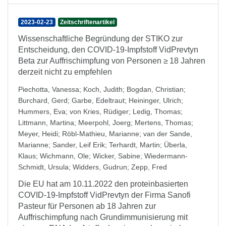
2023-02-23
Zeitschriftenartikel
Wissenschaftliche Begründung der STIKO zur
Entscheidung, den COVID-19-Impfstoff VidPrevtyn
Beta zur Auffrischimpfung von Personen ≥ 18 Jahren
derzeit nicht zu empfehlen
Piechotta, Vanessa
;
Koch, Judith
;
Bogdan, Christian
;
Burchard, Gerd
;
Garbe, Edeltraut
;
Heininger, Ulrich
;
Hummers, Eva
;
von Kries, Rüdiger
;
Ledig, Thomas
;
Littmann, Martina
;
Meerpohl, Joerg
;
Mertens, Thomas
;
Meyer, Heidi
;
Röbl-Mathieu, Marianne
;
van der Sande,
Marianne
;
Sander, Leif Erik
;
Terhardt, Martin
;
Überla,
Klaus
;
Wichmann, Ole
;
Wicker, Sabine
;
Wiedermann-
Schmidt, Ursula
;
Widders, Gudrun
;
Zepp, Fred
Die EU hat am 10.11.2022 den proteinbasierten
COVID-19-Impfstoff VidPrevtyn der Firma Sanofi
Pasteur für Personen ab 18 Jahren zur
Auffrischimpfung nach Grundimmunisierung mit