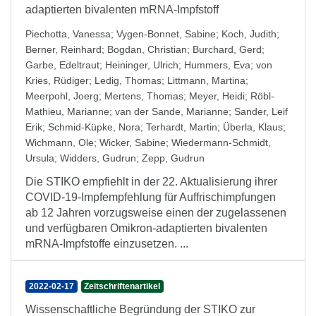
adaptierten bivalenten mRNA-Impfstoff
Piechotta, Vanessa
;
Vygen-Bonnet, Sabine
;
Koch, Judith
;
Berner, Reinhard
;
Bogdan, Christian
;
Burchard, Gerd
;
Garbe, Edeltraut
;
Heininger, Ulrich
;
Hummers, Eva
;
von
Kries, Rüdiger
;
Ledig, Thomas
;
Littmann, Martina
;
Meerpohl, Joerg
;
Mertens, Thomas
;
Meyer, Heidi
;
Röbl-
Mathieu, Marianne
;
van der Sande, Marianne
;
Sander, Leif
Erik
;
Schmid-Küpke, Nora
;
Terhardt, Martin
;
Überla, Klaus
;
Wichmann, Ole
;
Wicker, Sabine
;
Wiedermann-Schmidt,
Ursula
;
Widders, Gudrun
;
Zepp, Gudrun
Die STIKO empfiehlt in der 22. Aktualisierung ihrer
COVID-19-Impfempfehlung für Auffrischimpfungen
ab 12 Jahren vorzugsweise einen der zugelassenen
und verfügbaren Omikron-adaptierten bivalenten
mRNA-Impfstoffe einzusetzen. ...
2022-02-17
Zeitschriftenartikel
Wissenschaftliche Begründung der STIKO zur