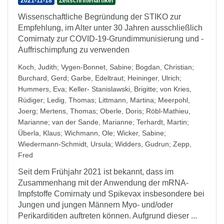
2021-11-18
Zeitschriftenartikel
Wissenschaftliche Begründung der STIKO zur
Empfehlung, im Alter unter 30 Jahren ausschließlich
Comirnaty zur COVID-19-Grundimmunisierung und -
Auffrischimpfung zu verwenden
Koch, Judith
;
Vygen-Bonnet, Sabine
;
Bogdan, Christian
;
Burchard, Gerd
;
Garbe, Edeltraut
;
Heininger, Ulrich
;
Hummers, Eva
;
Keller- Stanislawski, Brigitte
;
von Kries,
Rüdiger
;
Ledig, Thomas
;
Littmann, Martina
;
Meerpohl,
Joerg
;
Mertens, Thomas
;
Oberle, Doris
;
Röbl-Mathieu,
Marianne
;
van der Sande, Marianne
;
Terhardt, Martin
;
Überla, Klaus
;
Wichmann, Ole
;
Wicker, Sabine
;
Wiedermann-Schmidt, Ursula
;
Widders, Gudrun
;
Zepp,
Fred
Seit dem Frühjahr 2021 ist bekannt, dass im
Zusammenhang mit der Anwendung der mRNA-
Impfstoffe Comirnaty und Spikevax insbesondere bei
Jungen und jungen Männern Myo- und/oder
Perikarditiden auftreten können. Aufgrund dieser ...