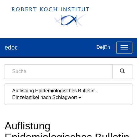
edoc
De
|
En
Umsch
der
Navig
Auflistung Epidemiologisches Bulletin -
Einzelartikel nach Schlagwort
Auflistung