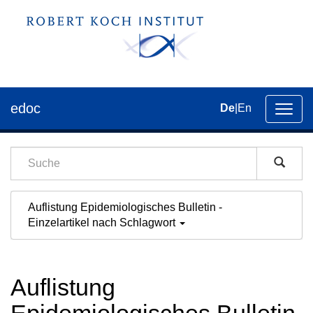
edoc
De
|
En
Umsch
der
Navig
Auflistung Epidemiologisches Bulletin -
Einzelartikel nach Schlagwort
Auflistung