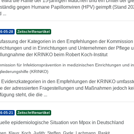
 etwa die Hälfte der 15-jährigen Mädchen und ein Drittel der gl
lständig gegen Humane Papillomviren (HPV) geimpft (Stand 2024
 ...
6-05-28
Zeitschriftenartikel
fassung der Kategorien in den Empfehlungen der Kommission fü
richtungen und in Einrichtungen und Unternehmen der Pflege 
llungnahme der KRINKO beim Robert Koch-Institut
mission für Infektionsprävention in medizinischen Einrichtungen und 
gliederungshilfe (KRINKO)
 Evidenzkategorien in den Empfehlungen der KRINKO umfassten b
le der adressierten Fragestellungen und Maßnahmen jedoch kei
fügung steht, die die ...
6-05-21
Zeitschriftenartikel
uelle epidemiologische Situation von Mpox in Deutschland
sen, Klaus
;
Koch, Judith
;
Steffen, Gyde
;
Lachmann, Raskit