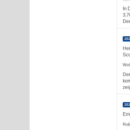
In 
3.7
Deu
202
Her
Sc
Wol
Der
kom
zei
202
Ern
Rob