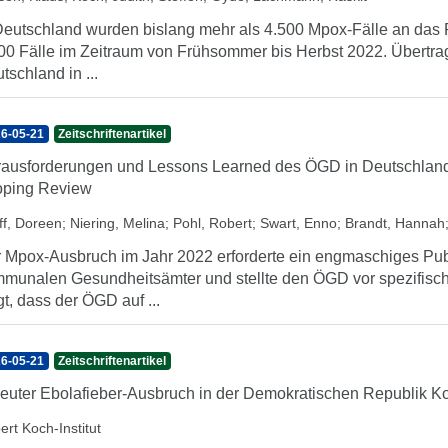
Deutschland wurden bislang mehr als 4.500 Mpox-Fälle an das Ro
00 Fälle im Zeitraum von Frühsommer bis Herbst 2022. Übertra
tschland in ...
6-05-21
Zeitschriftenartikel
ausforderungen und Lessons Learned des ÖGD in Deutschland 
oping Review
ff, Doreen
;
Niering, Melina
;
Pohl, Robert
;
Swart, Enno
;
Brandt, Hannah
 Mpox-Ausbruch im Jahr 2022 erforderte ein engmaschiges Pu
munalen Gesundheitsämter und stellte den ÖGD vor spezifisc
gt, dass der ÖGD auf ...
6-05-21
Zeitschriftenartikel
euter Ebolafieber-Ausbruch in der Demokratischen Republik K
ert Koch-Institut