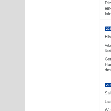
Die
ein
Inf
202
HIV
Ada
Rut
Gem
Hum
das 
202
Sai
Lac
Wie