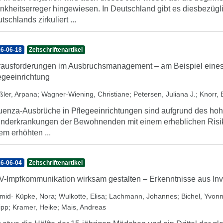
nkheitserreger hingewiesen. In Deutschland gibt es diesbezügl
tschlands zirkuliert ...
6-06-18
Zeitschriftenartikel
ausforderungen im Ausbruchsmanagement – am Beispiel eines 
egeeinrichtung
ßler, Arpana
;
Wagner-Wiening, Christiane
;
Petersen, Juliana J.
;
Knorr, B
luenza-Ausbrüche in Pflegeeinrichtungen sind aufgrund des hoh
nderkrankungen der Bewohnenden mit einem erheblichen Risik
em erhöhten ...
6-06-04
Zeitschriftenartikel
-Impfkommunikation wirksam gestalten – Erkenntnisse aus Inv
mid- Küpke, Nora
;
Wulkotte, Elisa
;
Lachmann, Johannes
;
Bichel, Yvon
ipp
;
Kramer, Heike
;
Mais, Andreas