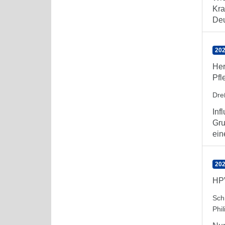
Kra
Deu
202
Her
Pfl
Dre
Inf
Gru
ein
202
HPV
Sch
Phil