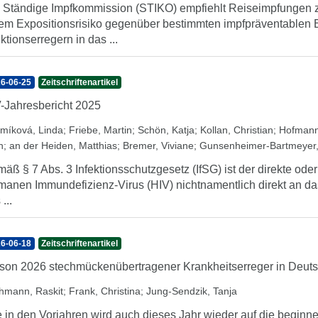
 Ständige Impfkommission (STIKO) empfiehlt Reiseimpfungen z
em Expositionsrisiko gegenüber bestimmten impfpräventablen
ektionserregern in das ...
6-06-25
Zeitschriftenartikel
-Jahresbericht 2025
míková, Linda
;
Friebe, Martin
;
Schön, Katja
;
Kollan, Christian
;
Hofmann
h
;
an der Heiden, Matthias
;
Bremer, Viviane
;
Gunsenheimer-Bartmeyer,
äß § 7 Abs. 3 Infektionsschutzgesetz (IfSG) ist der direkte oder
anen Immundefizienz-Virus (HIV) nichtnamentlich direkt an das
...
6-06-18
Zeitschriftenartikel
son 2026 stechmückenübertragener Krankheitserreger in Deuts
hmann, Raskit
;
Frank, Christina
;
Jung-Sendzik, Tanja
 in den Vorjahren wird auch dieses Jahr wieder auf die begi