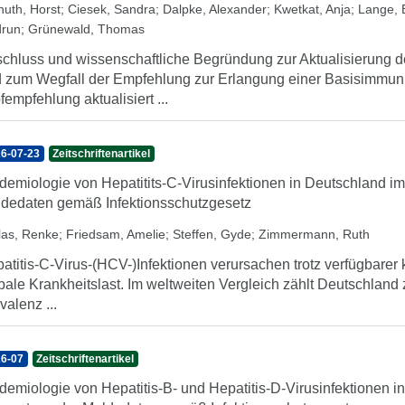
nuth, Horst
;
Ciesek, Sandra
;
Dalpke, Alexander
;
Kwetkat, Anja
;
Lange, B
run
;
Grünewald, Thomas
chluss und wissenschaftliche Begründung zur Aktualisierung
 zum Wegfall der Empfehlung zur Erlangung einer Basisimmuni
fempfehlung aktualisiert ...
6-07-23
Zeitschriftenartikel
demiologie von Hepatitits-C-Virusinfektionen in Deutschland i
dedaten gemäß Infektionsschutzgesetz
llas, Renke
;
Friedsam, Amelie
;
Steffen, Gyde
;
Zimmermann, Ruth
atitis-C-Virus-(HCV-)Infektionen verursachen trotz verfügbarer 
bale Krankheitslast. Im weltweiten Vergleich zählt Deutschland
valenz ...
6-07
Zeitschriftenartikel
demiologie von Hepatitis-B- und Hepatitis-D-Virusinfektionen i