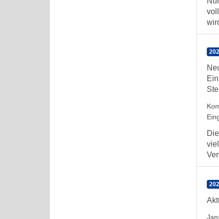
Nur
vol
wird
202
Neu
Ein
Ste
Kom
Ein
Die
vie
Ver
202
Akt
Jan