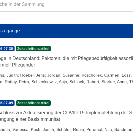
uzugänge
6-07-30
Zeitschriftenartikel
ege in Deutschland: Faktoren, die mit Pflegebedürftigkeit assozi
ormell Pflegender
hs, Judith
;
Hoebel, Jens
;
Jordan, Susanne
;
Koschollek, Carmen
;
Loss, 
o
;
Rattay, Petra
;
Schienkiewitz, Anja
;
Schlack, Robert
;
Starker, Anne
;
T
6-07-09
Zeitschriftenartikel
chluss zur Aktualisierung der COVID-19-Impfempfehlung der 
angung einer Basisimmunität
chotta, Vanessa
;
Koch, Judith
;
Schäfer, Robin
;
Perumal, Nita
;
Sandmann