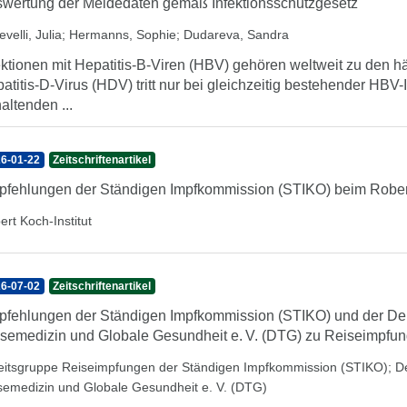
wertung der Meldedaten gemäß Infektionsschutzgesetz
velli, Julia
;
Hermanns, Sophie
;
Dudareva, Sandra
ektionen mit Hepatitis-B-Viren (HBV) gehören weltweit zu den h
atitis-D-Virus (HDV) tritt nur bei gleichzeitig bestehender HBV-
altenden ...
6-01-22
Zeitschriftenartikel
fehlungen der Ständigen Impfkommission (STIKO) beim Robert
ert Koch-Institut
6-07-02
Zeitschriftenartikel
fehlungen der Ständigen Impfkommission (STIKO) und der Deu
semedizin und Globale Gesundheit e. V. (DTG) zu Reiseimpfu
eitsgruppe Reiseimpfungen der Ständigen Impfkommission (STIKO)
;
D
semedizin und Globale Gesundheit e. V. (DTG)