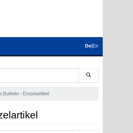
De
|
En
Bulletin - Einzelartikel
elartikel