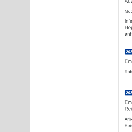
Aus
Mute
Inf
Hep
anh
202
Emp
Rob
202
Emp
Rei
Arb
Rei