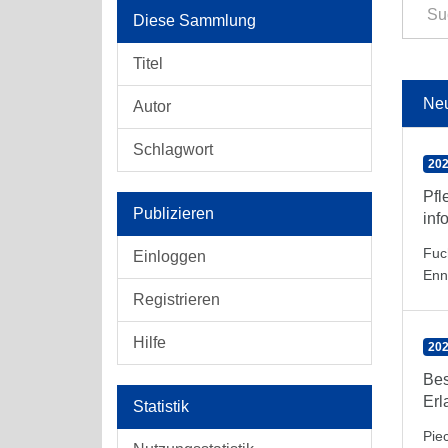
Diese Sammlung
Titel
Ne
Autor
Schlagwort
202
Pfl
Publizieren
inf
Fuc
Einloggen
Enn
Registrieren
Hilfe
202
Bes
Erl
Statistik
Pie