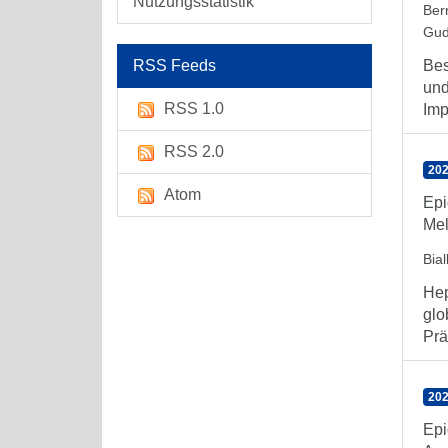
Nutzungsstatistik
Ber
Gud
RSS Feeds
Bes
und
RSS 1.0
Imp
RSS 2.0
202
Atom
Epi
Mel
Bia
Hep
glo
Prä
202
Epi