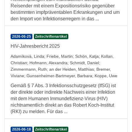
Reisender mit einem Expositionsrisiko gegenüber
bestimmten impfpräventablen Erkrankungen und um
den Import von Infektionserregern in das ...
2026-06-25
Zeitschriftenartikel
HIV-Jahresbericht 2025
Adamíková, Linda
;
Friebe, Martin
;
Schön, Katja
;
Kollan,
Christian
;
Hofmann, Alexandra
;
Schmidt, Daniel
;
Zimmermann, Ruth
;
an der Heiden, Matthias
;
Bremer,
Viviane
;
Gunsenheimer-Bartmeyer, Barbara
;
Koppe, Uwe
Gemäß § 7 Abs. 3 Infektionsschutzgesetz (IfSG) ist
der direkte oder indirekte Nachweis einer Infektion
mit dem Humanen Immundefizienz-Virus (HIV)
nichtnamentlich direkt an das Robert Koch-Institut
(RKI) zu melden. Für das ...
2026-06-18
Zeitschriftenartikel