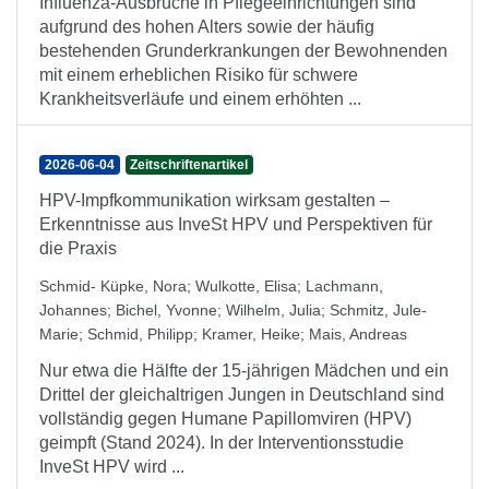
Influenza-Ausbrüche in Pflegeeinrichtungen sind
aufgrund des hohen Alters sowie der häufig
bestehenden Grunderkrankungen der Bewohnenden
mit einem erheblichen Risiko für schwere
Krankheitsverläufe und einem erhöhten ...
2026-06-04
Zeitschriftenartikel
HPV-Impfkommunikation wirksam gestalten –
Erkenntnisse aus InveSt HPV und Perspektiven für
die Praxis
Schmid- Küpke, Nora
;
Wulkotte, Elisa
;
Lachmann,
Johannes
;
Bichel, Yvonne
;
Wilhelm, Julia
;
Schmitz, Jule-
Marie
;
Schmid, Philipp
;
Kramer, Heike
;
Mais, Andreas
Nur etwa die Hälfte der 15-jährigen Mädchen und ein
Drittel der gleichaltrigen Jungen in Deutschland sind
vollständig gegen Humane Papillomviren (HPV)
geimpft (Stand 2024). In der Interventionsstudie
InveSt HPV wird ...