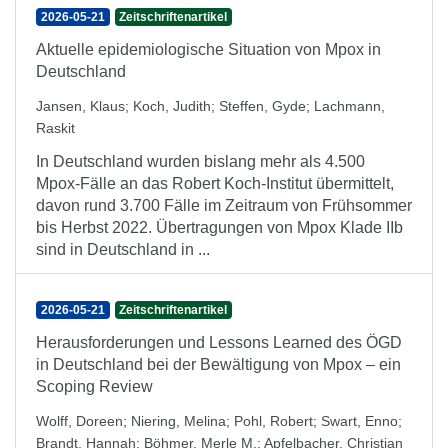
2026-05-21
Zeitschriftenartikel
Aktuelle epidemiologische Situation von Mpox in
Deutschland
Jansen, Klaus
;
Koch, Judith
;
Steffen, Gyde
;
Lachmann,
Raskit
In Deutschland wurden bislang mehr als 4.500
Mpox-Fälle an das Robert Koch-Institut übermittelt,
davon rund 3.700 Fälle im Zeitraum von Frühsommer
bis Herbst 2022. Übertragungen von Mpox Klade IIb
sind in Deutschland in ...
2026-05-21
Zeitschriftenartikel
Herausforderungen und Lessons Learned des ÖGD
in Deutschland bei der Bewältigung von Mpox – ein
Scoping Review
Wolff, Doreen
;
Niering, Melina
;
Pohl, Robert
;
Swart, Enno
;
Brandt, Hannah
;
Böhmer, Merle M.
;
Apfelbacher, Christian