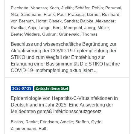
Piechotta, Vanessa
;
Koch, Judith
;
Schäfer, Robin
;
Perumal,
Nita
;
Sandmann, Frank
;
Paul, Prabasaj
;
Berner, Reinhard
;
von Bernuth, Horst
;
Ciesek, Sandra
;
Dalpke, Alexander
;
Kwetkat, Anja
;
Lange, Berit
;
Meerpohl, Joerg
;
Müller,
Beate
;
Widders, Gudrun
;
Grünewald, Thomas
Beschluss und wissenschaftliche Begründung zur
Aktualisierung der COVID-19-Impfempfehlung der
STIKO und zum Wegfall der Empfehlung zur
Erlangung einer Basisimmunität Die STIKO hat ihre
COVID-19-Impfempfehlung aktualisiert ...
2026-07-23
Zeitschriftenartikel
Epidemiologie von Hepatitits-C-Virusinfektionen in
Deutschland im Jahr 2025: Eine Auswertung der
Meldedaten gemäß Infektionsschutzgesetz
Biallas, Renke
;
Friedsam, Amelie
;
Steffen, Gyde
;
Zimmermann, Ruth