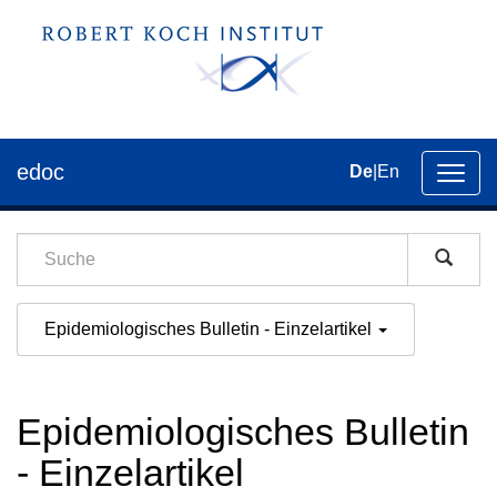
edoc
De
|
En
Umsch
der
Navig
Epidemiologisches Bulletin - Einzelartikel
Epidemiologisches Bulletin
- Einzelartikel