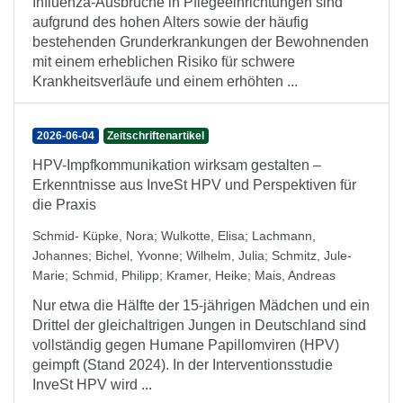
Influenza-Ausbrüche in Pflegeeinrichtungen sind
aufgrund des hohen Alters sowie der häufig
bestehenden Grunderkrankungen der Bewohnenden
mit einem erheblichen Risiko für schwere
Krankheitsverläufe und einem erhöhten ...
2026-06-04
Zeitschriftenartikel
HPV-Impfkommunikation wirksam gestalten –
Erkenntnisse aus InveSt HPV und Perspektiven für
die Praxis
Schmid- Küpke, Nora
;
Wulkotte, Elisa
;
Lachmann,
Johannes
;
Bichel, Yvonne
;
Wilhelm, Julia
;
Schmitz, Jule-
Marie
;
Schmid, Philipp
;
Kramer, Heike
;
Mais, Andreas
Nur etwa die Hälfte der 15-jährigen Mädchen und ein
Drittel der gleichaltrigen Jungen in Deutschland sind
vollständig gegen Humane Papillomviren (HPV)
geimpft (Stand 2024). In der Interventionsstudie
InveSt HPV wird ...