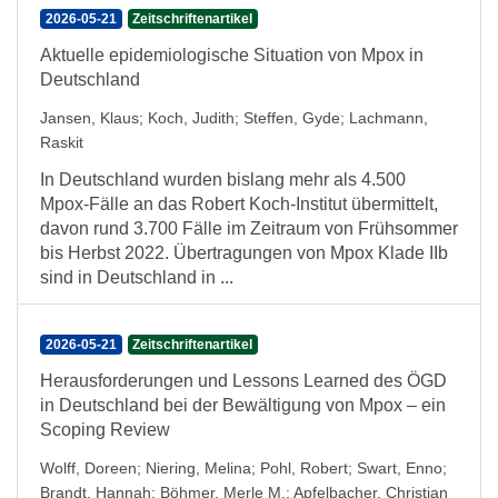
2026-05-21
Zeitschriftenartikel
Aktuelle epidemiologische Situation von Mpox in
Deutschland
Jansen, Klaus
;
Koch, Judith
;
Steffen, Gyde
;
Lachmann,
Raskit
In Deutschland wurden bislang mehr als 4.500
Mpox-Fälle an das Robert Koch-Institut übermittelt,
davon rund 3.700 Fälle im Zeitraum von Frühsommer
bis Herbst 2022. Übertragungen von Mpox Klade IIb
sind in Deutschland in ...
2026-05-21
Zeitschriftenartikel
Herausforderungen und Lessons Learned des ÖGD
in Deutschland bei der Bewältigung von Mpox – ein
Scoping Review
Wolff, Doreen
;
Niering, Melina
;
Pohl, Robert
;
Swart, Enno
;
Brandt, Hannah
;
Böhmer, Merle M.
;
Apfelbacher, Christian