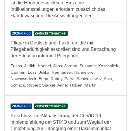
ist die Händedesinfektion. Einzelne
Indikationsstellungen erfordern zusätzlich das
Händewaschen. Die Auswirkungen der ...
2026-07-30
Zeitschriftenartikel
Pflege in Deutschland: Faktoren, die mit
Pflegebedürftigkeit assoziiert sind und Betrachtung
der Situation informell Pflegender
Fuchs, Judith
;
Hoebel, Jens
;
Jordan, Susanne
;
Koschollek,
Carmen
;
Loss, Julika
;
Neuhauser, Hannelore
;
Nowossadeck, Enno
;
Rattay, Petra
;
Schienkiewitz, Anja
;
Schlack, Robert
;
Starker, Anne
;
Thißen, Martin
2026-07-09
Zeitschriftenartikel
Beschluss zur Aktualisierung der COVID-19-
Impfempfehlung der STIKO und zum Wegfall der
Empfehlung zur Erlangung einer Basisimmunität