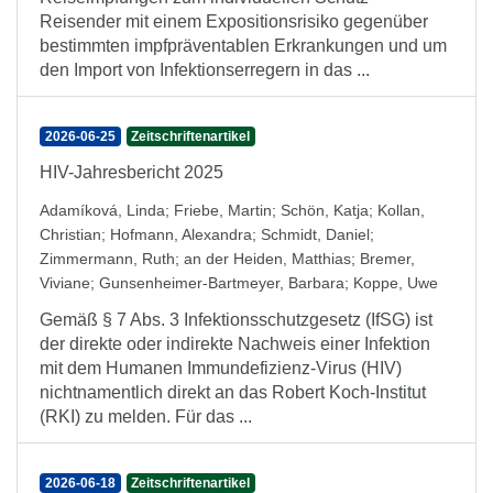
Reisender mit einem Expositionsrisiko gegenüber
bestimmten impfpräventablen Erkrankungen und um
den Import von Infektionserregern in das ...
2026-06-25
Zeitschriftenartikel
HIV-Jahresbericht 2025
Adamíková, Linda
;
Friebe, Martin
;
Schön, Katja
;
Kollan,
Christian
;
Hofmann, Alexandra
;
Schmidt, Daniel
;
Zimmermann, Ruth
;
an der Heiden, Matthias
;
Bremer,
Viviane
;
Gunsenheimer-Bartmeyer, Barbara
;
Koppe, Uwe
Gemäß § 7 Abs. 3 Infektionsschutzgesetz (IfSG) ist
der direkte oder indirekte Nachweis einer Infektion
mit dem Humanen Immundefizienz-Virus (HIV)
nichtnamentlich direkt an das Robert Koch-Institut
(RKI) zu melden. Für das ...
2026-06-18
Zeitschriftenartikel