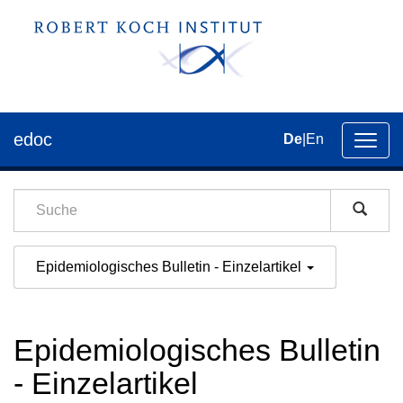
edoc
De
|
En
Umsch
der
Navig
Epidemiologisches Bulletin - Einzelartikel
Epidemiologisches Bulletin
- Einzelartikel