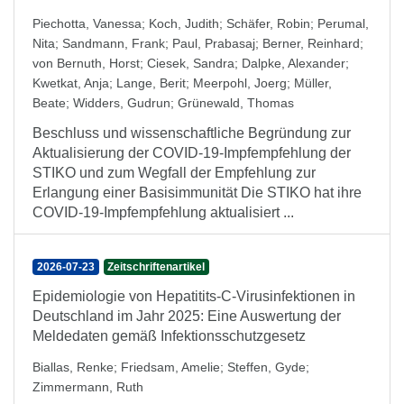
Piechotta, Vanessa
;
Koch, Judith
;
Schäfer, Robin
;
Perumal,
Nita
;
Sandmann, Frank
;
Paul, Prabasaj
;
Berner, Reinhard
;
von Bernuth, Horst
;
Ciesek, Sandra
;
Dalpke, Alexander
;
Kwetkat, Anja
;
Lange, Berit
;
Meerpohl, Joerg
;
Müller,
Beate
;
Widders, Gudrun
;
Grünewald, Thomas
Beschluss und wissenschaftliche Begründung zur
Aktualisierung der COVID-19-Impfempfehlung der
STIKO und zum Wegfall der Empfehlung zur
Erlangung einer Basisimmunität Die STIKO hat ihre
COVID-19-Impfempfehlung aktualisiert ...
2026-07-23
Zeitschriftenartikel
Epidemiologie von Hepatitits-C-Virusinfektionen in
Deutschland im Jahr 2025: Eine Auswertung der
Meldedaten gemäß Infektionsschutzgesetz
Biallas, Renke
;
Friedsam, Amelie
;
Steffen, Gyde
;
Zimmermann, Ruth