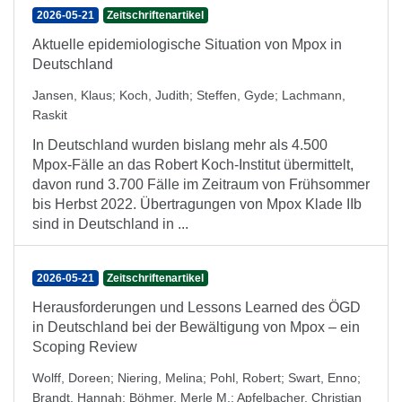
2026-05-21
Zeitschriftenartikel
Aktuelle epidemiologische Situation von Mpox in
Deutschland
Jansen, Klaus
;
Koch, Judith
;
Steffen, Gyde
;
Lachmann,
Raskit
In Deutschland wurden bislang mehr als 4.500
Mpox-Fälle an das Robert Koch-Institut übermittelt,
davon rund 3.700 Fälle im Zeitraum von Frühsommer
bis Herbst 2022. Übertragungen von Mpox Klade IIb
sind in Deutschland in ...
2026-05-21
Zeitschriftenartikel
Herausforderungen und Lessons Learned des ÖGD
in Deutschland bei der Bewältigung von Mpox – ein
Scoping Review
Wolff, Doreen
;
Niering, Melina
;
Pohl, Robert
;
Swart, Enno
;
Brandt, Hannah
;
Böhmer, Merle M.
;
Apfelbacher, Christian