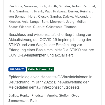
Piechotta, Vanessa
;
Koch, Judith
;
Schäfer, Robin
;
Perumal,
Nita
;
Sandmann, Frank
;
Paul, Prabasaj
;
Berner, Reinhard
;
von Bernuth, Horst
;
Ciesek, Sandra
;
Dalpke, Alexander
;
Kwetkat, Anja
;
Lange, Berit
;
Meerpohl, Joerg
;
Müller,
Beate
;
Widders, Gudrun
;
Grünewald, Thomas
Beschluss und wissenschaftliche Begründung zur
Aktualisierung der COVID-19-Impfempfehlung der
STIKO und zum Wegfall der Empfehlung zur
Erlangung einer Basisimmunität Die STIKO hat ihre
COVID-19-Impfempfehlung aktualisiert ...
2026-07-23
Zeitschriftenartikel
Epidemiologie von Hepatitits-C-Virusinfektionen in
Deutschland im Jahr 2025: Eine Auswertung der
Meldedaten gemäß Infektionsschutzgesetz
Biallas, Renke
;
Friedsam, Amelie
;
Steffen, Gyde
;
Zimmermann, Ruth