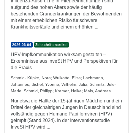
Influenza-Ausbrüche in Pflegeeinrichtungen sind
aufgrund des hohen Alters sowie der häufig
bestehenden Grunderkrankungen der Bewohnenden
mit einem erheblichen Risiko für schwere
Krankheitsverläufe und einem erhöhten ...
2026-06-04
Zeitschriftenartikel
HPV-Impfkommunikation wirksam gestalten –
Erkenntnisse aus InveSt HPV und Perspektiven für
die Praxis
Schmid- Küpke, Nora
;
Wulkotte, Elisa
;
Lachmann,
Johannes
;
Bichel, Yvonne
;
Wilhelm, Julia
;
Schmitz, Jule-
Marie
;
Schmid, Philipp
;
Kramer, Heike
;
Mais, Andreas
Nur etwa die Hälfte der 15-jährigen Mädchen und ein
Drittel der gleichaltrigen Jungen in Deutschland sind
vollständig gegen Humane Papillomviren (HPV)
geimpft (Stand 2024). In der Interventionsstudie
InveSt HPV wird ...