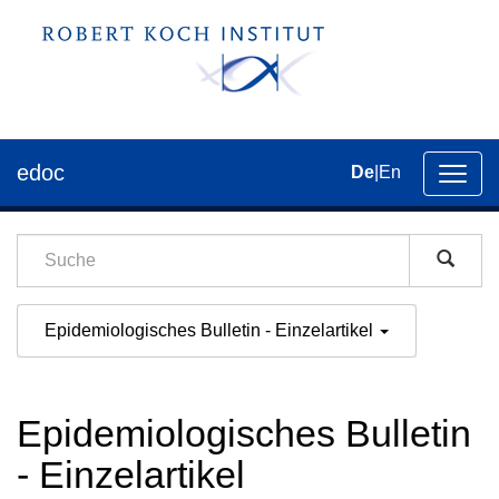
edoc
De
|
En
Umsch
der
Navig
Epidemiologisches Bulletin - Einzelartikel
Epidemiologisches Bulletin
- Einzelartikel