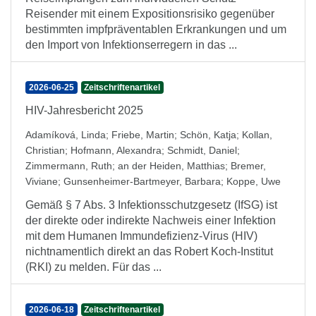
Reisender mit einem Expositionsrisiko gegenüber
bestimmten impfpräventablen Erkrankungen und um
den Import von Infektionserregern in das ...
2026-06-25
Zeitschriftenartikel
HIV-Jahresbericht 2025
Adamíková, Linda
;
Friebe, Martin
;
Schön, Katja
;
Kollan,
Christian
;
Hofmann, Alexandra
;
Schmidt, Daniel
;
Zimmermann, Ruth
;
an der Heiden, Matthias
;
Bremer,
Viviane
;
Gunsenheimer-Bartmeyer, Barbara
;
Koppe, Uwe
Gemäß § 7 Abs. 3 Infektionsschutzgesetz (IfSG) ist
der direkte oder indirekte Nachweis einer Infektion
mit dem Humanen Immundefizienz-Virus (HIV)
nichtnamentlich direkt an das Robert Koch-Institut
(RKI) zu melden. Für das ...
2026-06-18
Zeitschriftenartikel