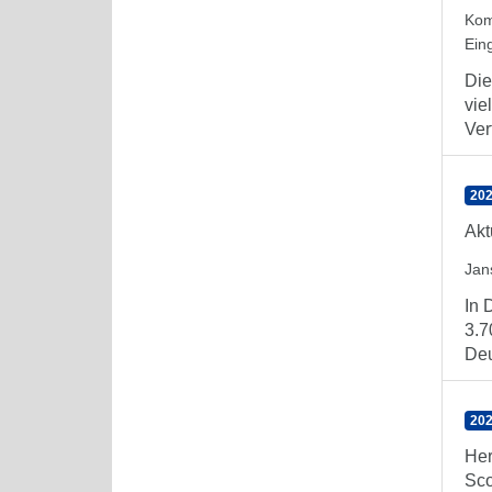
Kom
Ein
Die
vie
Ver
202
Akt
Jan
In 
3.7
Deu
202
Her
Sc