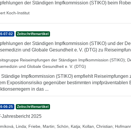
fehlungen der Ständigen Impfkommission (STIKO) beim Robert
ert Koch-Institut
6-07-02
Zeitschriftenartikel
fehlungen der Ständigen Impfkommission (STIKO) und der Deu
semedizin und Globale Gesundheit e. V. (DTG) zu Reiseimpfu
eitsgruppe Reiseimpfungen der Ständigen Impfkommission (STIKO)
;
D
semedizin und Globale Gesundheit e. V. (DTG)
 Ständige Impfkommission (STIKO) empfiehlt Reiseimpfungen z
em Expositionsrisiko gegenüber bestimmten impfpräventablen
ektionserregern in das ...
6-06-25
Zeitschriftenartikel
-Jahresbericht 2025
míková, Linda
;
Friebe, Martin
;
Schön, Katja
;
Kollan, Christian
;
Hofmann