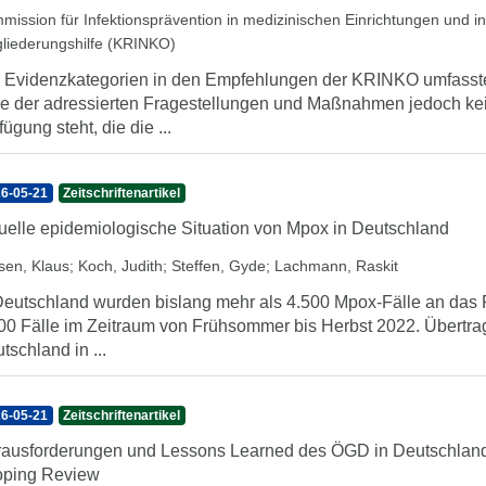
mission für Infektionsprävention in medizinischen Einrichtungen und 
gliederungshilfe (KRINKO)
 Evidenzkategorien in den Empfehlungen der KRINKO umfassten b
le der adressierten Fragestellungen und Maßnahmen jedoch kei
fügung steht, die die ...
6-05-21
Zeitschriftenartikel
uelle epidemiologische Situation von Mpox in Deutschland
sen, Klaus
;
Koch, Judith
;
Steffen, Gyde
;
Lachmann, Raskit
Deutschland wurden bislang mehr als 4.500 Mpox-Fälle an das Ro
00 Fälle im Zeitraum von Frühsommer bis Herbst 2022. Übertra
tschland in ...
6-05-21
Zeitschriftenartikel
ausforderungen und Lessons Learned des ÖGD in Deutschland 
oping Review