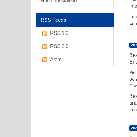
Nutzungsstatistik
inf
Fuc
RSS Feeds
Enn
RSS 1.0
202
RSS 2.0
Bes
Atom
Erl
Pie
Ber
Gud
Bes
und
Imp
202