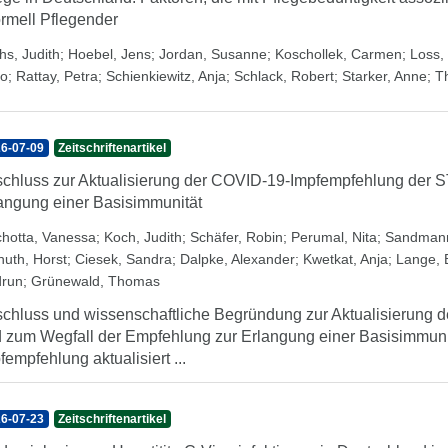
ormell Pflegender
hs, Judith
;
Hoebel, Jens
;
Jordan, Susanne
;
Koschollek, Carmen
;
Loss, 
o
;
Rattay, Petra
;
Schienkiewitz, Anja
;
Schlack, Robert
;
Starker, Anne
;
T
6-07-09
Zeitschriftenartikel
chluss zur Aktualisierung der COVID-19-Impfempfehlung der 
angung einer Basisimmunität
chotta, Vanessa
;
Koch, Judith
;
Schäfer, Robin
;
Perumal, Nita
;
Sandmann
nuth, Horst
;
Ciesek, Sandra
;
Dalpke, Alexander
;
Kwetkat, Anja
;
Lange, B
run
;
Grünewald, Thomas
chluss und wissenschaftliche Begründung zur Aktualisierung
 zum Wegfall der Empfehlung zur Erlangung einer Basisimmuni
fempfehlung aktualisiert ...
6-07-23
Zeitschriftenartikel