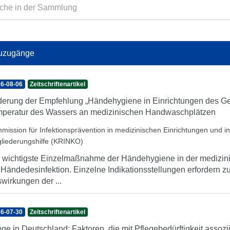
uzugänge
6-08-06
Zeitschriftenartikel
erung der Empfehlung „Händehygiene in Einrichtungen des Ge
peratur des Wassers an medizinischen Handwaschplätzen
mission für Infektionsprävention in medizinischen Einrichtungen und 
gliederungshilfe (KRINKO)
 wichtigste Einzelmaßnahme der Händehygiene in der medizini
 Händedesinfektion. Einzelne Indikationsstellungen erfordern 
wirkungen der ...
6-07-30
Zeitschriftenartikel
ege in Deutschland: Faktoren, die mit Pflegebedürftigkeit assozi