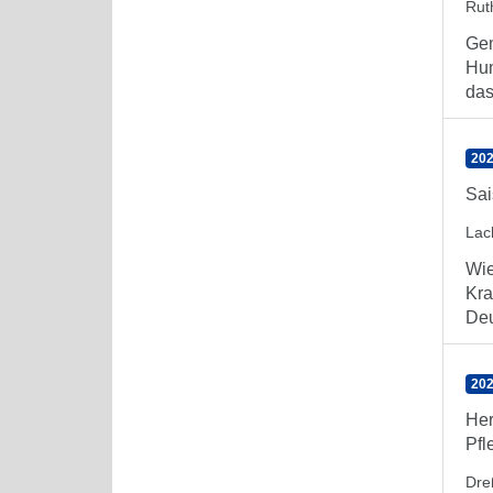
Rut
Gem
Hum
das 
202
Sai
Lac
Wie
Kra
Deu
202
Her
Pfl
Dre