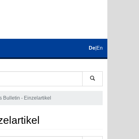
De
|
En
Bulletin - Einzelartikel
elartikel