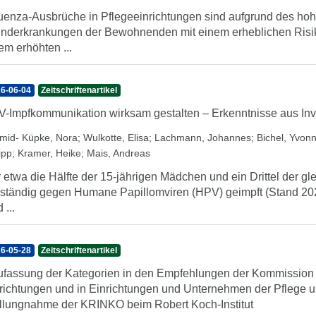
luenza-Ausbrüche in Pflegeeinrichtungen sind aufgrund des hoh
nderkrankungen der Bewohnenden mit einem erheblichen Risik
em erhöhten ...
6-06-04
Zeitschriftenartikel
-Impfkommunikation wirksam gestalten – Erkenntnisse aus Inv
mid- Küpke, Nora
;
Wulkotte, Elisa
;
Lachmann, Johannes
;
Bichel, Yvon
ipp
;
Kramer, Heike
;
Mais, Andreas
 etwa die Hälfte der 15-jährigen Mädchen und ein Drittel der gl
lständig gegen Humane Papillomviren (HPV) geimpft (Stand 2024
 ...
6-05-28
Zeitschriftenartikel
fassung der Kategorien in den Empfehlungen der Kommission fü
richtungen und in Einrichtungen und Unternehmen der Pflege 
llungnahme der KRINKO beim Robert Koch-Institut