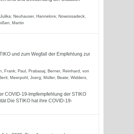
Julika
;
Neuhauser, Hannelore
;
Nowossadeck,
hißen, Martin
STIKO und zum Wegfall der Empfehlung zur
, Frank
;
Paul, Prabasaj
;
Berner, Reinhard
;
von
erit
;
Meerpohl, Joerg
;
Müller, Beate
;
Widders,
 der COVID-19-Impfempfehlung der STIKO
tät Die STIKO hat ihre COVID-19-