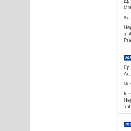
Epi
Mel
Bia
Hep
glo
Prä
202
Epi
Aus
Mute
Inf
Hep
anh
202