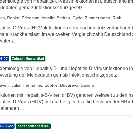
demiologie von Hepatitits-C-Virusinfektionen in Deutschland i
dedaten gemäß Infektionsschutzgesetz
llas, Renke
;
Friedsam, Amelie
;
Steffen, Gyde
;
Zimmermann, Ruth
atitis-C-Virus-(HCV-)Infektionen verursachen trotz verfügbarer 
bale Krankheitslast. Im weltweiten Vergleich zählt Deutschland
valenz ...
6-07
Zeitschriftenartikel
demiologie von Hepatitis-B- und Hepatitis-D-Virusinfektionen i
wertung der Meldedaten gemäß Infektionsschutzgesetz
velli, Julia
;
Hermanns, Sophie
;
Dudareva, Sandra
ektionen mit Hepatitis-B-Viren (HBV) gehören weltweit zu den h
atitis-D-Virus (HDV) tritt nur bei gleichzeitig bestehender HBV-
altenden ...
6-01-22
Zeitschriftenartikel