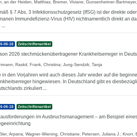
h
;
an der Heiden, Matthias
;
Bremer, Viviane
;
Gunsenheimer-Bartmeyer,
äß § 7 Abs. 3 Infektionsschutzgesetz (IfSG) ist der direkte oder
anen Immundefizienz-Virus (HIV) nichtnamentlich direkt an das
...
6-06-18
Zeitschriftenartikel
son 2026 stechmückenübertragener Krankheitserreger in Deuts
hmann, Raskit
;
Frank, Christina
;
Jung-Sendzik, Tanja
 in den Vorjahren wird auch dieses Jahr wieder auf die begi
nkheitserreger hingewiesen. In Deutschland gibt es diesbezügl
tschlands zirkuliert ...
6-06-18
Zeitschriftenartikel
ausforderungen im Ausbruchsmanagement – am Beispiel eines 
egeeinrichtung
ßler, Arpana
;
Wagner-Wiening, Christiane
;
Petersen, Juliana J.
;
Knorr, B