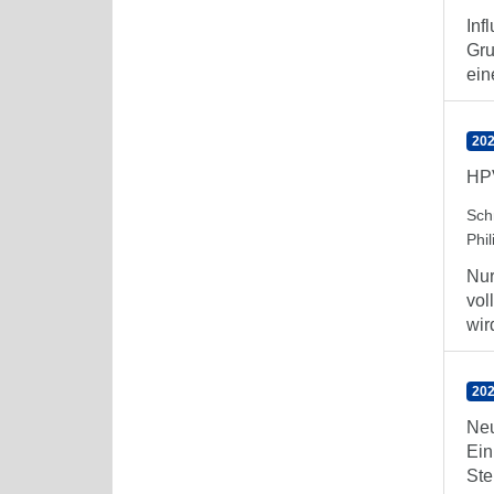
Inf
Gru
ein
202
HPV
Sch
Phil
Nur
vol
wird
202
Neu
Ein
Ste