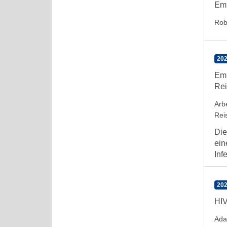
Emp
Rob
202
Emp
Rei
Arb
Rei
Die
ein
Inf
202
HIV
Ada