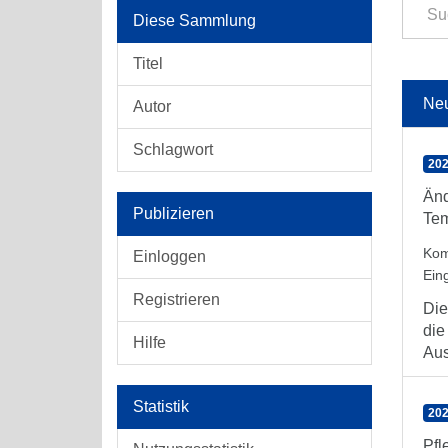
Diese Sammlung
Titel
Ne
Autor
Schlagwort
202
Änd
Publizieren
Tem
Kom
Einloggen
Ein
Registrieren
Die
die
Hilfe
Aus
Statistik
202
Pfl