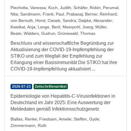
Piechotta, Vanessa
;
Koch, Judith
;
Schäfer, Robin
;
Perumal,
Nita
;
Sandmann, Frank
;
Paul, Prabasaj
;
Berner, Reinhard
;
von Bernuth, Horst
;
Ciesek, Sandra
;
Dalpke, Alexander
;
Kwetkat, Anja
;
Lange, Berit
;
Meerpohl, Joerg
;
Müller,
Beate
;
Widders, Gudrun
;
Grünewald, Thomas
Beschluss und wissenschaftliche Begründung zur
Aktualisierung der COVID-19-Impfempfehlung der
STIKO und zum Wegfall der Empfehlung zur
Erlangung einer Basisimmunität Die STIKO hat ihre
COVID-19-Impfempfehlung aktualisiert ...
2026-07-23
Zeitschriftenartikel
Epidemiologie von Hepatitits-C-Virusinfektionen in
Deutschland im Jahr 2025: Eine Auswertung der
Meldedaten gemäß Infektionsschutzgesetz
Biallas, Renke
;
Friedsam, Amelie
;
Steffen, Gyde
;
Zimmermann, Ruth