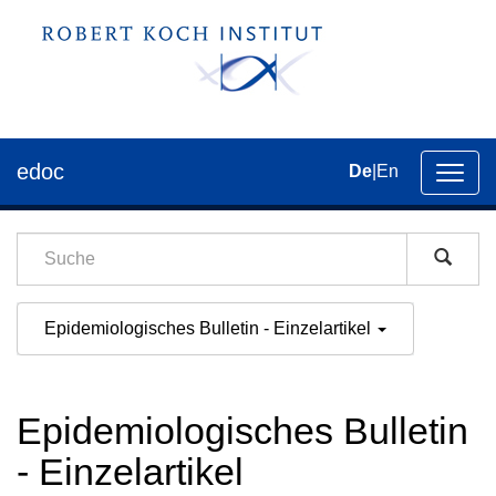
edoc
De
|
En
Umsch
der
Navig
Epidemiologisches Bulletin - Einzelartikel
Epidemiologisches Bulletin
- Einzelartikel