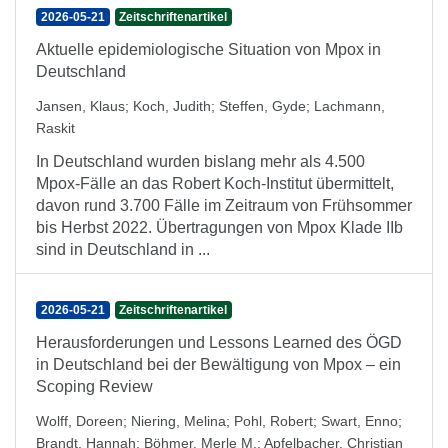
2026-05-21
Zeitschriftenartikel
Aktuelle epidemiologische Situation von Mpox in
Deutschland
Jansen, Klaus
;
Koch, Judith
;
Steffen, Gyde
;
Lachmann,
Raskit
In Deutschland wurden bislang mehr als 4.500
Mpox-Fälle an das Robert Koch-Institut übermittelt,
davon rund 3.700 Fälle im Zeitraum von Frühsommer
bis Herbst 2022. Übertragungen von Mpox Klade IIb
sind in Deutschland in ...
2026-05-21
Zeitschriftenartikel
Herausforderungen und Lessons Learned des ÖGD
in Deutschland bei der Bewältigung von Mpox – ein
Scoping Review
Wolff, Doreen
;
Niering, Melina
;
Pohl, Robert
;
Swart, Enno
;
Brandt, Hannah
;
Böhmer, Merle M.
;
Apfelbacher, Christian