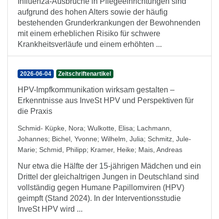
Influenza-Ausbrüche in Pflegeeinrichtungen sind
aufgrund des hohen Alters sowie der häufig
bestehenden Grunderkrankungen der Bewohnenden
mit einem erheblichen Risiko für schwere
Krankheitsverläufe und einem erhöhten ...
2026-06-04
Zeitschriftenartikel
HPV-Impfkommunikation wirksam gestalten –
Erkenntnisse aus InveSt HPV und Perspektiven für
die Praxis
Schmid- Küpke, Nora
;
Wulkotte, Elisa
;
Lachmann,
Johannes
;
Bichel, Yvonne
;
Wilhelm, Julia
;
Schmitz, Jule-
Marie
;
Schmid, Philipp
;
Kramer, Heike
;
Mais, Andreas
Nur etwa die Hälfte der 15-jährigen Mädchen und ein
Drittel der gleichaltrigen Jungen in Deutschland sind
vollständig gegen Humane Papillomviren (HPV)
geimpft (Stand 2024). In der Interventionsstudie
InveSt HPV wird ...