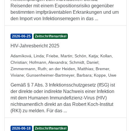
Reisender mit einem Expositionsrisiko gegenüber
bestimmten impfpräventablen Erkrankungen und um
den Import von Infektionserregern in das ...
2026-06-25
Zeitschriftenartikel
HIV-Jahresbericht 2025
Adamíková, Linda
;
Friebe, Martin
;
Schön, Katja
;
Kollan,
Christian
;
Hofmann, Alexandra
;
Schmidt, Daniel
;
Zimmermann, Ruth
;
an der Heiden, Matthias
;
Bremer,
Viviane
;
Gunsenheimer-Bartmeyer, Barbara
;
Koppe, Uwe
Gemäß § 7 Abs. 3 Infektionsschutzgesetz (IfSG) ist
der direkte oder indirekte Nachweis einer Infektion
mit dem Humanen Immundefizienz-Virus (HIV)
nichtnamentlich direkt an das Robert Koch-Institut
(RKI) zu melden. Für das ...
2026-06-18
Zeitschriftenartikel