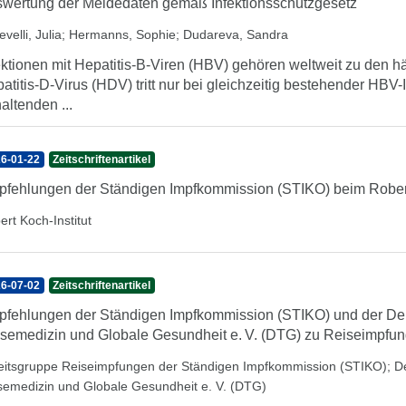
wertung der Meldedaten gemäß Infektionsschutzgesetz
velli, Julia
;
Hermanns, Sophie
;
Dudareva, Sandra
ektionen mit Hepatitis-B-Viren (HBV) gehören weltweit zu den h
atitis-D-Virus (HDV) tritt nur bei gleichzeitig bestehender HBV-
altenden ...
6-01-22
Zeitschriftenartikel
fehlungen der Ständigen Impfkommission (STIKO) beim Robert
ert Koch-Institut
6-07-02
Zeitschriftenartikel
fehlungen der Ständigen Impfkommission (STIKO) und der Deu
semedizin und Globale Gesundheit e. V. (DTG) zu Reiseimpfu
eitsgruppe Reiseimpfungen der Ständigen Impfkommission (STIKO)
;
D
semedizin und Globale Gesundheit e. V. (DTG)