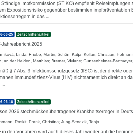
 Ständige Impfkommission (STIKO) empfiehlt Reiseimpfungen z
em Expositionsrisiko gegenüber bestimmten impfpräventablen
ektionserregern in das ...
6-06-25
Zeitschriftenartikel
-Jahresbericht 2025
míková, Linda
;
Friebe, Martin
;
Schön, Katja
;
Kollan, Christian
;
Hofmann
h
;
an der Heiden, Matthias
;
Bremer, Viviane
;
Gunsenheimer-Bartmeyer,
äß § 7 Abs. 3 Infektionsschutzgesetz (IfSG) ist der direkte oder
anen Immundefizienz-Virus (HIV) nichtnamentlich direkt an das
...
6-06-18
Zeitschriftenartikel
son 2026 stechmückenübertragener Krankheitserreger in Deuts
hmann, Raskit
;
Frank, Christina
;
Jung-Sendzik, Tanja
 in den Vorjahren wird auch dieses Jahr wieder auf die begi