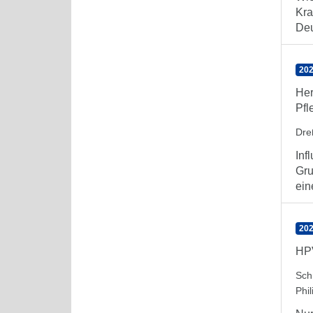
Kra
Deu
202
Her
Pfl
Dre
Inf
Gru
ein
202
HPV
Sch
Phil