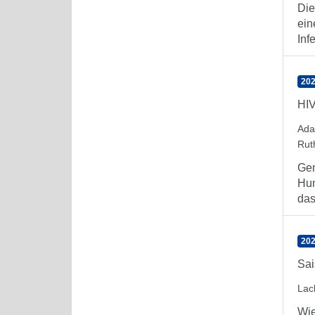
Die
ein
Inf
202
HIV
Ada
Rut
Gem
Hum
das 
202
Sai
Lac
Wie