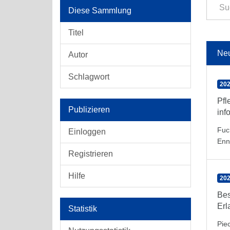
Diese Sammlung
Titel
Ne
Autor
Schlagwort
202
Pfl
Publizieren
inf
Fuc
Einloggen
Enn
Registrieren
Hilfe
202
Bes
Erl
Statistik
Pie