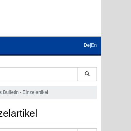
De
|
En
Bulletin - Einzelartikel
elartikel