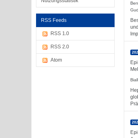
Nutzungsstatistik
Ber
Gud
RSS Feeds
Bes
und
RSS 1.0
Imp
RSS 2.0
202
Atom
Epi
Mel
Bia
Hep
glo
Prä
202
Epi