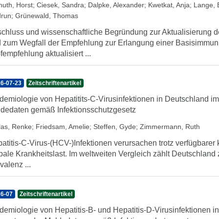
nuth, Horst
;
Ciesek, Sandra
;
Dalpke, Alexander
;
Kwetkat, Anja
;
Lange, B
run
;
Grünewald, Thomas
chluss und wissenschaftliche Begründung zur Aktualisierung
 zum Wegfall der Empfehlung zur Erlangung einer Basisimmuni
fempfehlung aktualisiert ...
6-07-23
Zeitschriftenartikel
demiologie von Hepatitits-C-Virusinfektionen in Deutschland i
dedaten gemäß Infektionsschutzgesetz
llas, Renke
;
Friedsam, Amelie
;
Steffen, Gyde
;
Zimmermann, Ruth
atitis-C-Virus-(HCV-)Infektionen verursachen trotz verfügbarer 
bale Krankheitslast. Im weltweiten Vergleich zählt Deutschland
valenz ...
6-07
Zeitschriftenartikel
demiologie von Hepatitis-B- und Hepatitis-D-Virusinfektionen i