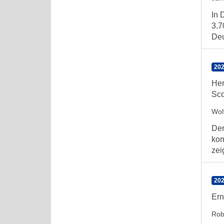
In 
3.7
Deu
202
Her
Sc
Wol
Der
kom
zei
202
Ern
Rob