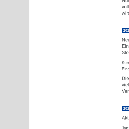
Nur
vol
wird
202
Neu
Ein
Ste
Kom
Ein
Die
vie
Ver
202
Akt
Jan