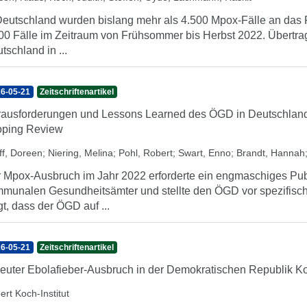
Deutschland wurden bislang mehr als 4.500 Mpox-Fälle an das Ro
00 Fälle im Zeitraum von Frühsommer bis Herbst 2022. Übertra
tschland in ...
6-05-21
Zeitschriftenartikel
ausforderungen und Lessons Learned des ÖGD in Deutschland 
oping Review
ff, Doreen
;
Niering, Melina
;
Pohl, Robert
;
Swart, Enno
;
Brandt, Hannah
 Mpox-Ausbruch im Jahr 2022 erforderte ein engmaschiges Pu
munalen Gesundheitsämter und stellte den ÖGD vor spezifisc
gt, dass der ÖGD auf ...
6-05-21
Zeitschriftenartikel
euter Ebolafieber-Ausbruch in der Demokratischen Republik K
ert Koch-Institut