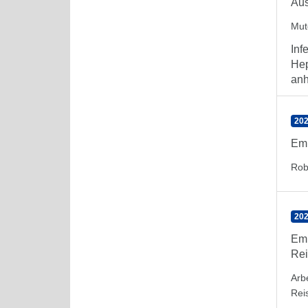
Aus
Mute
Inf
Hep
anh
202
Emp
Rob
202
Emp
Rei
Arb
Rei