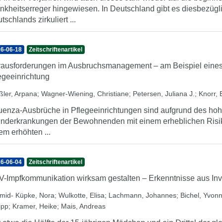
nkheitserreger hingewiesen. In Deutschland gibt es diesbezügl
tschlands zirkuliert ...
6-06-18
Zeitschriftenartikel
ausforderungen im Ausbruchsmanagement – am Beispiel eines 
egeeinrichtung
ßler, Arpana
;
Wagner-Wiening, Christiane
;
Petersen, Juliana J.
;
Knorr, B
luenza-Ausbrüche in Pflegeeinrichtungen sind aufgrund des hoh
nderkrankungen der Bewohnenden mit einem erheblichen Risik
em erhöhten ...
6-06-04
Zeitschriftenartikel
-Impfkommunikation wirksam gestalten – Erkenntnisse aus Inv
mid- Küpke, Nora
;
Wulkotte, Elisa
;
Lachmann, Johannes
;
Bichel, Yvon
ipp
;
Kramer, Heike
;
Mais, Andreas