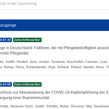
uzugänge
6-07-30
Zeitschriftenartikel
ege in Deutschland: Faktoren, die mit Pflegebedürftigkeit assozi
ormell Pflegender
hs, Judith
;
Hoebel, Jens
;
Jordan, Susanne
;
Koschollek, Carmen
;
Loss, 
o
;
Rattay, Petra
;
Schienkiewitz, Anja
;
Schlack, Robert
;
Starker, Anne
;
T
6-07-09
Zeitschriftenartikel
chluss zur Aktualisierung der COVID-19-Impfempfehlung der 
angung einer Basisimmunität
chotta, Vanessa
;
Koch, Judith
;
Schäfer, Robin
;
Perumal, Nita
;
Sandmann