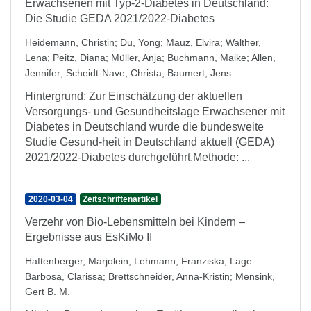
Erwachsenen mit Typ-2-Diabetes in Deutschland:
Die Studie GEDA 2021/2022-Diabetes
Heidemann, Christin
;
Du, Yong
;
Mauz, Elvira
;
Walther,
Lena
;
Peitz, Diana
;
Müller, Anja
;
Buchmann, Maike
;
Allen,
Jennifer
;
Scheidt-Nave, Christa
;
Baumert, Jens
Hintergrund: Zur Einschätzung der aktuellen
Versorgungs- und Gesundheitslage Erwachsener mit
Diabetes in Deutschland wurde die bundesweite
Studie Gesund-heit in Deutschland aktuell (GEDA)
2021/2022-Diabetes durchgeführt.Methode: ...
2020-03-04
Zeitschriftenartikel
Verzehr von Bio-Lebensmitteln bei Kindern –
Ergebnisse aus EsKiMo II
Haftenberger, Marjolein
;
Lehmann, Franziska
;
Lage
Barbosa, Clarissa
;
Brettschneider, Anna-Kristin
;
Mensink,
Gert B. M.