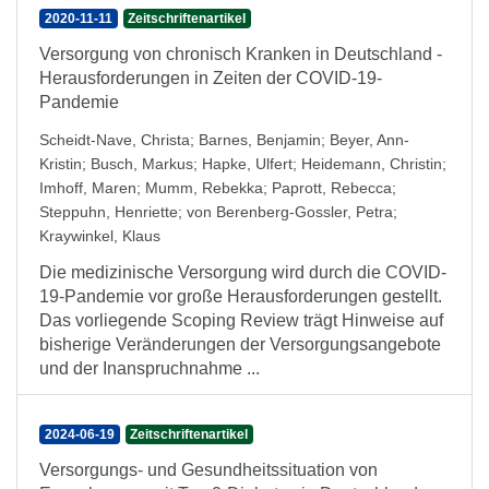
2020-11-11
Zeitschriftenartikel
Versorgung von chronisch Kranken in Deutschland -
Herausforderungen in Zeiten der COVID-19-
Pandemie
Scheidt-Nave, Christa
;
Barnes, Benjamin
;
Beyer, Ann-
Kristin
;
Busch, Markus
;
Hapke, Ulfert
;
Heidemann, Christin
;
Imhoff, Maren
;
Mumm, Rebekka
;
Paprott, Rebecca
;
Steppuhn, Henriette
;
von Berenberg-Gossler, Petra
;
Kraywinkel, Klaus
Die medizinische Versorgung wird durch die COVID-
19-Pandemie vor große Herausforderungen gestellt.
Das vorliegende Scoping Review trägt Hinweise auf
bisherige Veränderungen der Versorgungsangebote
und der Inanspruchnahme ...
2024-06-19
Zeitschriftenartikel
Versorgungs- und Gesundheitssituation von