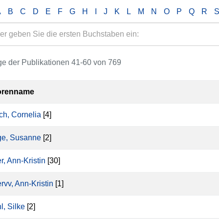
A
B
C
D
E
F
G
H
I
J
K
L
M
N
O
P
Q
R
e der Publikationen 41-60 von 769
orenname
ch, Cornelia
[4]
ge, Susanne
[2]
r, Ann-Kristin
[30]
rvv, Ann-Kristin
[1]
l, Silke
[2]