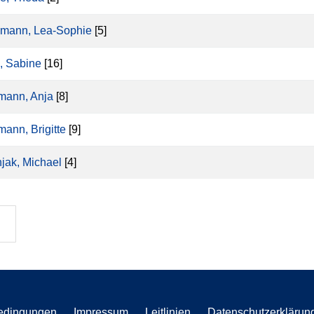
mann, Lea-Sophie
[5]
, Sabine
[16]
mann, Anja
[8]
mann, Brigitte
[9]
jak, Michael
[4]
edingungen
Impressum
Leitlinien
Datenschutzerklärun