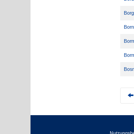
Borg
Born
Borr
Borr
Bosn
Nutzungsb