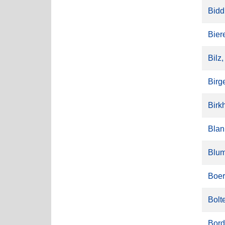
Bidd
Bier
Bilz
Birg
Birk
Blan
Blum
Boer
Bolt
Bord