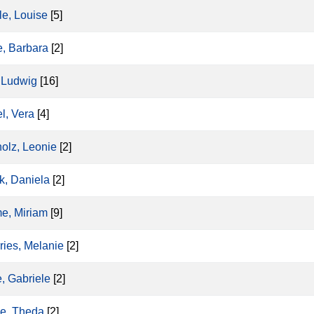
le, Louise
[5]
e, Barbara
[2]
, Ludwig
[16]
el, Vera
[4]
holz, Leonie
[2]
k, Daniela
[2]
e, Miriam
[9]
ries, Melanie
[2]
e, Gabriele
[2]
e, Theda
[2]