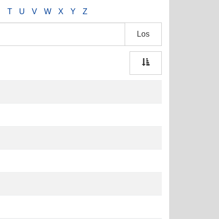
S
T
U
V
W
X
Y
Z
Los