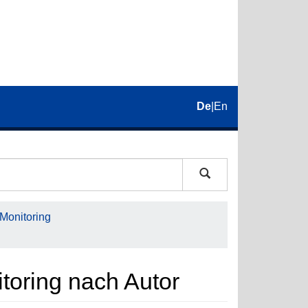
De
|
En
 Monitoring
itoring nach Autor