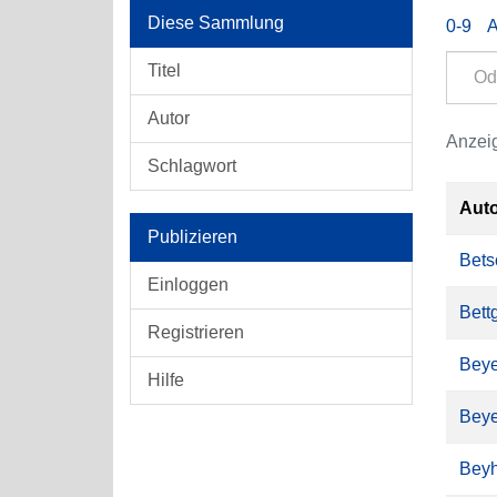
Diese Sammlung
0-9
Titel
Autor
Anzeig
Schlagwort
Aut
Publizieren
Bets
Einloggen
Bett
Registrieren
Beye
Hilfe
Beye
Beyh