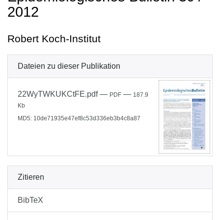
2012
Robert Koch-Institut
Dateien zu dieser Publikation
22WyTWKUKCtFE.pdf
—
—
PDF
187.9
Kb
MD5: 10de71935e47ef8c53d336eb3b4c8a87
Zitieren
BibTeX