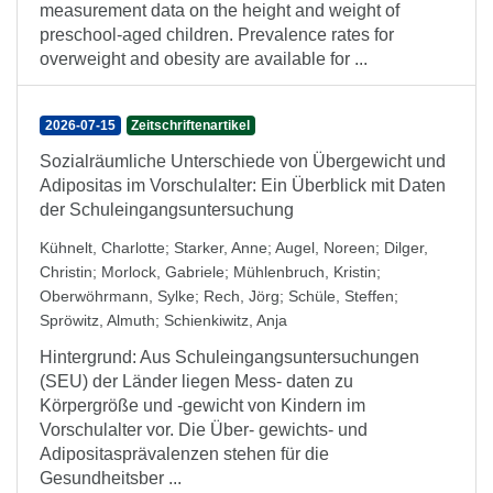
measurement data on the height and weight of
preschool-aged children. Prevalence rates for
overweight and obesity are available for ...
2026-07-15
Zeitschriftenartikel
Sozialräumliche Unterschiede von Übergewicht und
Adipositas im Vorschulalter: Ein Überblick mit Daten
der Schuleingangsuntersuchung
Kühnelt, Charlotte
;
Starker, Anne
;
Augel, Noreen
;
Dilger,
Christin
;
Morlock, Gabriele
;
Mühlenbruch, Kristin
;
Oberwöhrmann, Sylke
;
Rech, Jörg
;
Schüle, Steffen
;
Spröwitz, Almuth
;
Schienkiwitz, Anja
Hintergrund: Aus Schuleingangsuntersuchungen
(SEU) der Länder liegen Mess- daten zu
Körpergröße und -gewicht von Kindern im
Vorschulalter vor. Die Über- gewichts- und
Adipositasprävalenzen stehen für die
Gesundheitsber ...