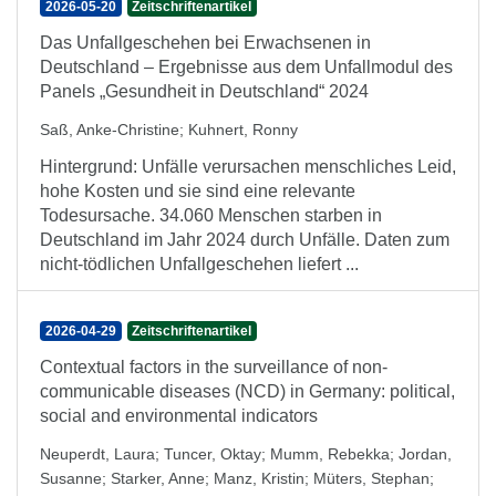
2026-05-20
Zeitschriftenartikel
Das Unfallgeschehen bei Erwachsenen in
Deutschland – Ergebnisse aus dem Unfallmodul des
Panels „Gesundheit in Deutschland“ 2024
Saß, Anke-Christine
;
Kuhnert, Ronny
Hintergrund: Unfälle verursachen menschliches Leid,
hohe Kosten und sie sind eine relevante
Todesursache. 34.060 Menschen starben in
Deutschland im Jahr 2024 durch Unfälle. Daten zum
nicht-tödlichen Unfallgeschehen liefert ...
2026-04-29
Zeitschriftenartikel
Contextual factors in the surveillance of non-
communicable diseases (NCD) in Germany: political,
social and environmental indicators
Neuperdt, Laura
;
Tuncer, Oktay
;
Mumm, Rebekka
;
Jordan,
Susanne
;
Starker, Anne
;
Manz, Kristin
;
Müters, Stephan
;