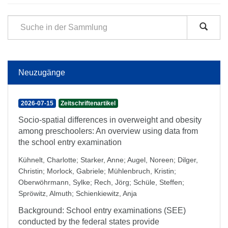
Neuzugänge
2026-07-15
Zeitschriftenartikel
Socio-spatial differences in overweight and obesity
among preschoolers: An overview using data from
the school entry examination
Kühnelt, Charlotte
;
Starker, Anne
;
Augel, Noreen
;
Dilger,
Christin
;
Morlock, Gabriele
;
Mühlenbruch, Kristin
;
Oberwöhrmann, Sylke
;
Rech, Jörg
;
Schüle, Steffen
;
Spröwitz, Almuth
;
Schienkiewitz, Anja
Background: School entry examinations (SEE)
conducted by the federal states provide