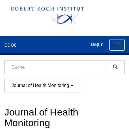
edoc
De
|
En
Umsch
der
Navig
Journal of Health Monitoring
Journal of Health
Monitoring