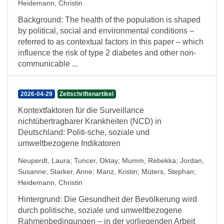
Heidemann, Christin
Background: The health of the population is shaped
by political, social and environmental conditions –
referred to as contextual factors in this paper – which
influence the risk of type 2 diabetes and other non-
communicable ...
2026-04-29
Zeitschriftenartikel
Kontextfaktoren für die Surveillance
nichtübertragbarer Krankheiten (NCD) in
Deutschland: Politi-sche, soziale und
umweltbezogene Indikatoren
Neuperdt, Laura
;
Tuncer, Oktay
;
Mumm, Rebekka
;
Jordan,
Susanne
;
Starker, Anne
;
Manz, Kristin
;
Müters, Stephan
;
Heidemann, Christin
Hintergrund: Die Gesundheit der Bevölkerung wird
durch politische, soziale und umweltbezogene
Rahmenbedingungen – in der vorliegenden Arbeit