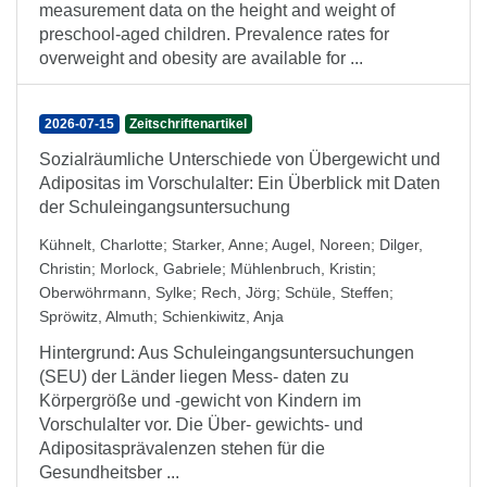
measurement data on the height and weight of
preschool-aged children. Prevalence rates for
overweight and obesity are available for ...
2026-07-15
Zeitschriftenartikel
Sozialräumliche Unterschiede von Übergewicht und
Adipositas im Vorschulalter: Ein Überblick mit Daten
der Schuleingangsuntersuchung
Kühnelt, Charlotte
;
Starker, Anne
;
Augel, Noreen
;
Dilger,
Christin
;
Morlock, Gabriele
;
Mühlenbruch, Kristin
;
Oberwöhrmann, Sylke
;
Rech, Jörg
;
Schüle, Steffen
;
Spröwitz, Almuth
;
Schienkiwitz, Anja
Hintergrund: Aus Schuleingangsuntersuchungen
(SEU) der Länder liegen Mess- daten zu
Körpergröße und -gewicht von Kindern im
Vorschulalter vor. Die Über- gewichts- und
Adipositasprävalenzen stehen für die
Gesundheitsber ...