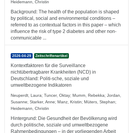
Heidemann, Christin
Background: The health of the population is shaped
by political, social and environmental conditions –
referred to as contextual factors in this paper – which
influence the risk of type 2 diabetes and other non-
communicable ...
2026-04-29
Zeitschriftenartikel
Kontextfaktoren für die Surveillance
nichtübertragbarer Krankheiten (NCD) in
Deutschland: Politi-sche, soziale und
umweltbezogene Indikatoren
Neuperdt, Laura
;
Tuncer, Oktay
;
Mumm, Rebekka
;
Jordan,
Susanne
;
Starker, Anne
;
Manz, Kristin
;
Müters, Stephan
;
Heidemann, Christin
Hintergrund: Die Gesundheit der Bevölkerung wird
durch politische, soziale und umweltbezogene
Rahmenbedingungen – in der vorliegenden Arbeit