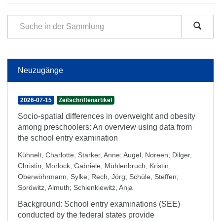
Neuzugänge
2026-07-15
Zeitschriftenartikel
Socio-spatial differences in overweight and obesity
among preschoolers: An overview using data from
the school entry examination
Kühnelt, Charlotte
;
Starker, Anne
;
Augel, Noreen
;
Dilger,
Christin
;
Morlock, Gabriele
;
Mühlenbruch, Kristin
;
Oberwöhrmann, Sylke
;
Rech, Jörg
;
Schüle, Steffen
;
Spröwitz, Almuth
;
Schienkiewitz, Anja
Background: School entry examinations (SEE)
conducted by the federal states provide