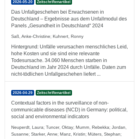
2026-05-20
Zeitschriftenartikel
Das Unfallgeschehen bei Erwachsenen in
Deutschland – Ergebnisse aus dem Unfallmodul des
Panels „Gesundheit in Deutschland“ 2024
Saß, Anke-Christine
;
Kuhnert, Ronny
Hintergrund: Unfälle verursachen menschliches Leid,
hohe Kosten und sie sind eine relevante
Todesursache. 34.060 Menschen starben in
Deutschland im Jahr 2024 durch Unfälle. Daten zum
nicht-tödlichen Unfallgeschehen liefert ...
2026-04-29
Zeitschriftenartikel
Contextual factors in the surveillance of non-
communicable diseases (NCD) in Germany: political,
social and environmental indicators
Neuperdt, Laura
;
Tuncer, Oktay
;
Mumm, Rebekka
;
Jordan,
Susanne
;
Starker, Anne
;
Manz, Kristin
;
Müters, Stephan
;