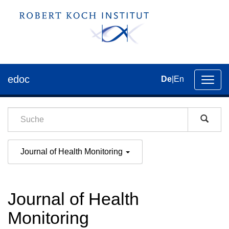
edoc
De
|
En
Umsch
der
Navig
Journal of Health Monitoring
Journal of Health
Monitoring