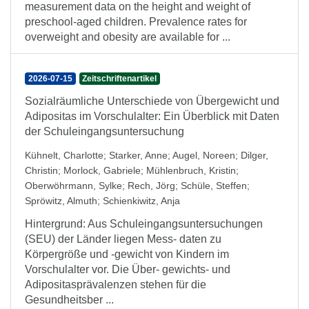
measurement data on the height and weight of
preschool-aged children. Prevalence rates for
overweight and obesity are available for ...
2026-07-15
Zeitschriftenartikel
Sozialräumliche Unterschiede von Übergewicht und
Adipositas im Vorschulalter: Ein Überblick mit Daten
der Schuleingangsuntersuchung
Kühnelt, Charlotte
;
Starker, Anne
;
Augel, Noreen
;
Dilger,
Christin
;
Morlock, Gabriele
;
Mühlenbruch, Kristin
;
Oberwöhrmann, Sylke
;
Rech, Jörg
;
Schüle, Steffen
;
Spröwitz, Almuth
;
Schienkiwitz, Anja
Hintergrund: Aus Schuleingangsuntersuchungen
(SEU) der Länder liegen Mess- daten zu
Körpergröße und -gewicht von Kindern im
Vorschulalter vor. Die Über- gewichts- und
Adipositasprävalenzen stehen für die
Gesundheitsber ...