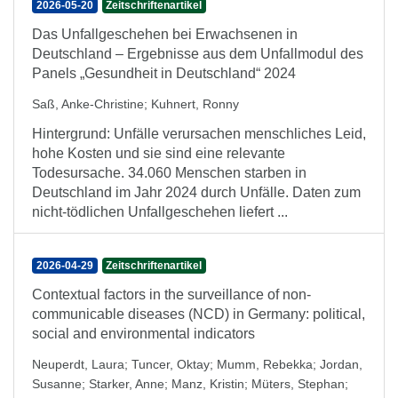
2026-05-20
Zeitschriftenartikel
Das Unfallgeschehen bei Erwachsenen in
Deutschland – Ergebnisse aus dem Unfallmodul des
Panels „Gesundheit in Deutschland“ 2024
Saß, Anke-Christine
;
Kuhnert, Ronny
Hintergrund: Unfälle verursachen menschliches Leid,
hohe Kosten und sie sind eine relevante
Todesursache. 34.060 Menschen starben in
Deutschland im Jahr 2024 durch Unfälle. Daten zum
nicht-tödlichen Unfallgeschehen liefert ...
2026-04-29
Zeitschriftenartikel
Contextual factors in the surveillance of non-
communicable diseases (NCD) in Germany: political,
social and environmental indicators
Neuperdt, Laura
;
Tuncer, Oktay
;
Mumm, Rebekka
;
Jordan,
Susanne
;
Starker, Anne
;
Manz, Kristin
;
Müters, Stephan
;