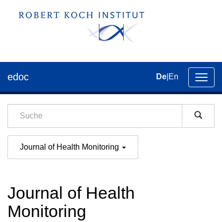
edoc
De
|
En
Umsch
der
Navig
Journal of Health Monitoring
Journal of Health
Monitoring