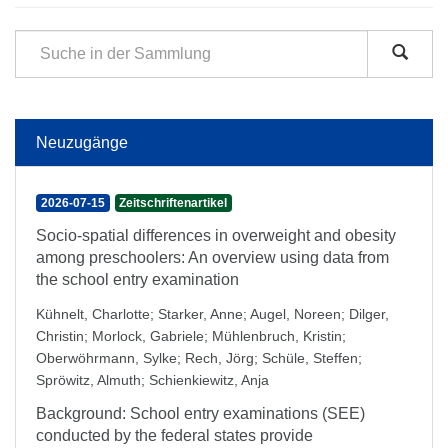
Neuzugänge
2026-07-15
Zeitschriftenartikel
Socio-spatial differences in overweight and obesity
among preschoolers: An overview using data from
the school entry examination
Kühnelt, Charlotte
;
Starker, Anne
;
Augel, Noreen
;
Dilger,
Christin
;
Morlock, Gabriele
;
Mühlenbruch, Kristin
;
Oberwöhrmann, Sylke
;
Rech, Jörg
;
Schüle, Steffen
;
Spröwitz, Almuth
;
Schienkiewitz, Anja
Background: School entry examinations (SEE)
conducted by the federal states provide