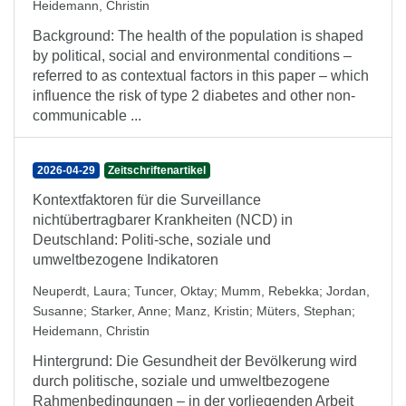
Heidemann, Christin
Background: The health of the population is shaped
by political, social and environmental conditions –
referred to as contextual factors in this paper – which
influence the risk of type 2 diabetes and other non-
communicable ...
2026-04-29
Zeitschriftenartikel
Kontextfaktoren für die Surveillance
nichtübertragbarer Krankheiten (NCD) in
Deutschland: Politi-sche, soziale und
umweltbezogene Indikatoren
Neuperdt, Laura
;
Tuncer, Oktay
;
Mumm, Rebekka
;
Jordan,
Susanne
;
Starker, Anne
;
Manz, Kristin
;
Müters, Stephan
;
Heidemann, Christin
Hintergrund: Die Gesundheit der Bevölkerung wird
durch politische, soziale und umweltbezogene
Rahmenbedingungen – in der vorliegenden Arbeit