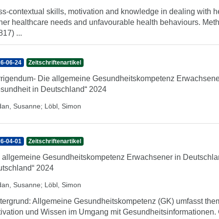
ss-contextual skills, motivation and knowledge in dealing with h
her healthcare needs and unfavourable health behaviours. Meth
817) ...
6-06-24
Zeitschriftenartikel
rigendum- Die allgemeine Gesundheitskompetenz Erwachsener
sundheit in Deutschland“ 2024
dan, Susanne
;
Löbl, Simon
6-04-01
Zeitschriftenartikel
 allgemeine Gesundheitskompetenz Erwachsener in Deutschlan
tschland“ 2024
dan, Susanne
;
Löbl, Simon
tergrund: Allgemeine Gesundheitskompetenz (GK) umfasst them
ivation und Wissen im Umgang mit Gesundheitsinformationen. 