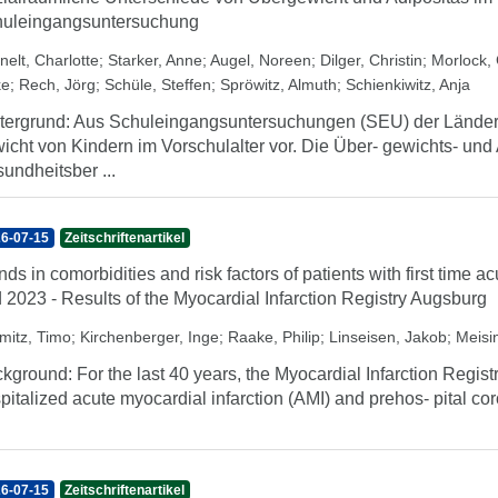
uleingangsuntersuchung
nelt, Charlotte
;
Starker, Anne
;
Augel, Noreen
;
Dilger, Christin
;
Morlock, 
ke
;
Rech, Jörg
;
Schüle, Steffen
;
Spröwitz, Almuth
;
Schienkiwitz, Anja
tergrund: Aus Schuleingangsuntersuchungen (SEU) der Länder 
icht von Kindern im Vorschulalter vor. Die Über- gewichts- und
undheitsber ...
6-07-15
Zeitschriftenartikel
nds in comorbidities and risk factors of patients with first time 
 2023 - Results of the Myocardial Infarction Registry Augsburg
mitz, Timo
;
Kirchenberger, Inge
;
Raake, Philip
;
Linseisen, Jakob
;
Meisin
kground: For the last 40 years, the Myocardial Infarction Regist
pitalized acute myocardial infarction (AMI) and prehos- pital co
6-07-15
Zeitschriftenartikel