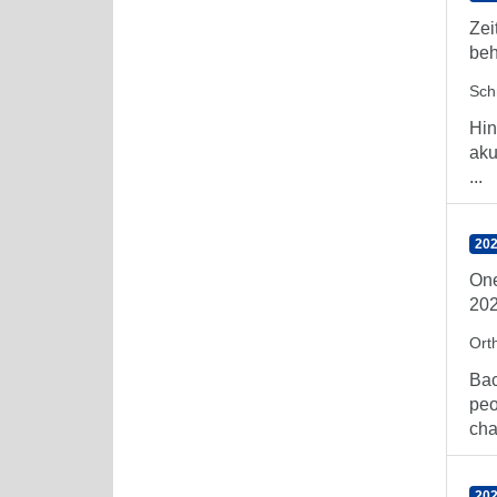
Zei
beh
Sch
Hin
aku
...
202
One
20
Orth
Bac
peo
cha
202