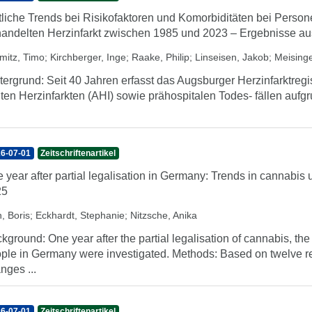
tliche Trends bei Risikofaktoren und Komorbiditäten bei Perso
andelten Herzinfarkt zwischen 1985 und 2023 – Ergebnisse au
mitz, Timo
;
Kirchberger, Inge
;
Raake, Philip
;
Linseisen, Jakob
;
Meisinge
tergrund: Seit 40 Jahren erfasst das Augsburger Herzinfarktregis
ten Herzinfarkten (AHI) sowie prähospitalen Todes- fällen aufg
6-07-01
Zeitschriftenartikel
 year after partial legalisation in Germany: Trends in cannab
25
, Boris
;
Eckhardt, Stephanie
;
Nitzsche, Anika
kground: One year after the partial legalisation of cannabis, t
ple in Germany were investigated. Methods: Based on twelve re
nges ...
6-07-01
Zeitschriftenartikel