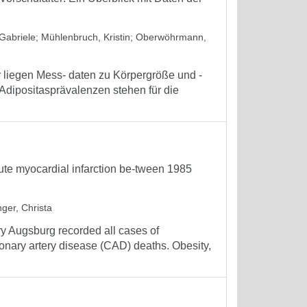
Gabriele
;
Mühlenbruch, Kristin
;
Oberwöhrmann,
liegen Mess- daten zu Körpergröße und -
 Adipositasprävalenzen stehen für die
acute myocardial infarction be-tween 1985
ger, Christa
ry Augsburg recorded all cases of
ronary artery disease (CAD) deaths. Obesity,