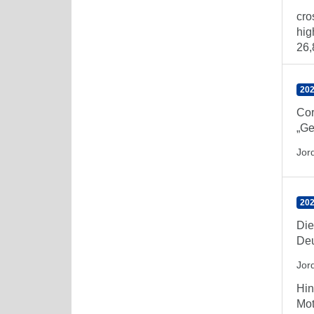
cro
hig
26,
202
Cor
„Ge
Jor
202
Die
Deu
Jor
Hin
Mot