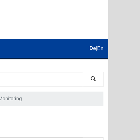
De
|
En
Monitoring