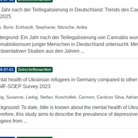
 Jahr nach der Teillegalisierung in Deutschland: Trends des
 2025
, Boris
;
Eckhardt, Stephanie
;
Nitzsche, Anika
tergrund: Ein Jahr nach der Teillegalisierung von Cannabis w
nabiskonsum junger Menschen in Deutschland untersucht. Met
räsentativen Studien aus den Jahren ...
6-07-01
Zeitschriftenartikel
tal health of Ukrainian refugees in Germany compared to other 
MF-SOEP Survey 2023
tig, Susanne
;
Liebig, Stefan
;
Koschollek, Carmen
;
Cardozo Silva, Adria
kground: To date, little is known about the mental health of Ukr
refore, this study aims to describe the prevalence of depress
ugees from ...