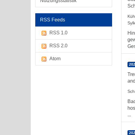
Nutzungsstatistik
Sch
Küh
RSS Feeds
Syl
RSS 1.0
Hin
gew
RSS 2.0
Ges
Atom
202
Tre
and
Sch
Bac
hos
...
202