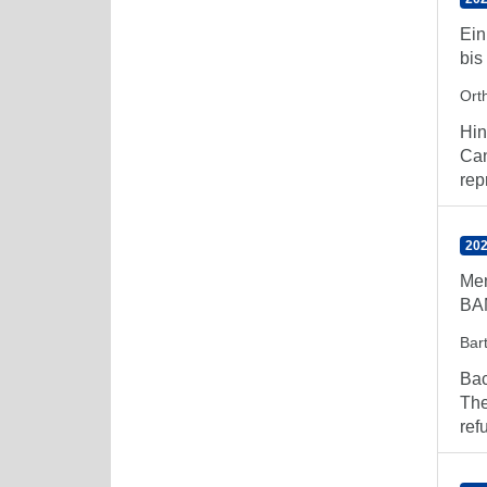
Ein
bis
Orth
Hin
Can
rep
202
Men
BA
Bar
Bac
The
ref