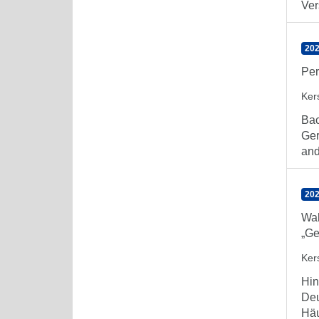
Ver
202
Per
Kers
Bac
Ger
and
202
Wah
„Ge
Kers
Hin
Deu
Häu