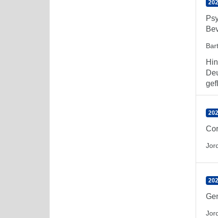
202
Psy
Bev
Bar
Hin
Deu
gef
202
Cor
Jor
202
Gen
Jor