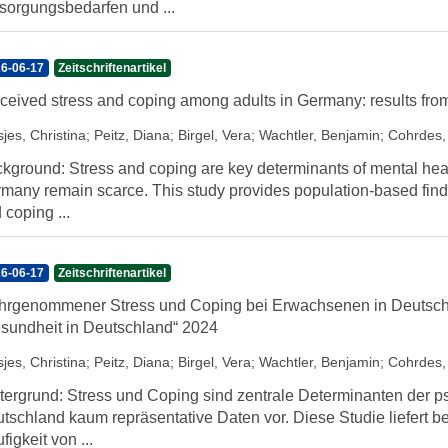
sorgungsbedarfen und ...
6-06-17
Zeitschriftenartikel
ceived stress and coping among adults in Germany: results fro
jes, Christina
;
Peitz, Diana
;
Birgel, Vera
;
Wachtler, Benjamin
;
Cohrdes,
kground: Stress and coping are key determinants of mental heal
many remain scarce. This study provides population-based findi
 coping ...
6-06-17
Zeitschriftenartikel
rgenommener Stress und Coping bei Erwachsenen in Deutsch
sundheit in Deutschland“ 2024
jes, Christina
;
Peitz, Diana
;
Birgel, Vera
;
Wachtler, Benjamin
;
Cohrdes,
tergrund: Stress und Coping sind zentrale Determinanten der p
tschland kaum repräsentative Daten vor. Diese Studie liefert
figkeit von ...