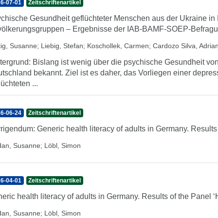
6-07-01
Zeitschriftenartikel
chische Gesundheit geflüchteter Menschen aus der Ukraine in 
ölkerungsgruppen – Ergebnisse der IAB-BAMF-SOEP-Befrag
tig, Susanne
;
Liebig, Stefan
;
Koschollek, Carmen
;
Cardozo Silva, Adria
tergrund: Bislang ist wenig über die psychische Gesundheit vo
tschland bekannt. Ziel ist es daher, das Vorliegen einer depre
lüchteten ...
6-06-24
Zeitschriftenartikel
rigendum: Generic health literacy of adults in Germany. Results
dan, Susanne
;
Löbl, Simon
6-04-01
Zeitschriftenartikel
eric health literacy of adults in Germany. Results of the Panel
dan, Susanne
;
Löbl, Simon