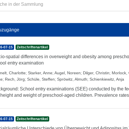
uzugänge
6-07-15
Zeitschriftenartikel
io-spatial differences in overweight and obesity among prescho
ool entry examination
nelt, Charlotte
;
Starker, Anne
;
Augel, Noreen
;
Dilger, Christin
;
Morlock, 
ke
;
Rech, Jörg
;
Schüle, Steffen
;
Spröwitz, Almuth
;
Schienkiewitz, Anja
kground: School entry examinations (SEE) conducted by the fe
 height and weight of preschool-aged children. Prevalence rates 
6-07-15
Zeitschriftenartikel
ialräumliche Unterschiede von Übergewicht und Adipositas im V