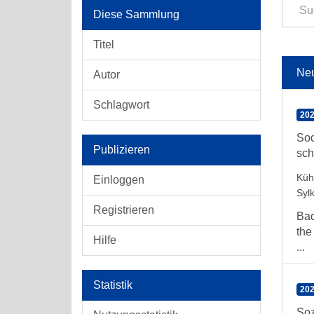
Diese Sammlung
Titel
Ne
Autor
Schlagwort
202
Soc
Publizieren
sch
Küh
Einloggen
Syl
Registrieren
Bac
the
Hilfe
...
Statistik
202
Soz