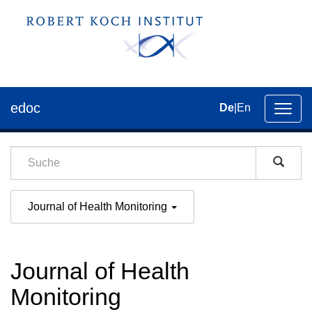
edoc
De
|
En
Umsch
der
Navig
Journal of Health Monitoring
Journal of Health
Monitoring