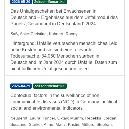
2026-05-20
Zeitschriftenartikel
Das Unfallgeschehen bei Erwachsenen in
Deutschland – Ergebnisse aus dem Unfallmodul des
Panels „Gesundheit in Deutschland“ 2024
Saß, Anke-Christine
;
Kuhnert, Ronny
Hintergrund: Unfälle verursachen menschliches Leid,
hohe Kosten und sie sind eine relevante
Todesursache. 34.060 Menschen starben in
Deutschland im Jahr 2024 durch Unfälle. Daten zum
nicht-tödlichen Unfallgeschehen liefert ...
2026-04-29
Zeitschriftenartikel
Contextual factors in the surveillance of non-
communicable diseases (NCD) in Germany: political,
social and environmental indicators
Neuperdt, Laura
;
Tuncer, Oktay
;
Mumm, Rebekka
;
Jordan,
Susanne
;
Starker, Anne
;
Manz, Kristin
;
Müters, Stephan
;