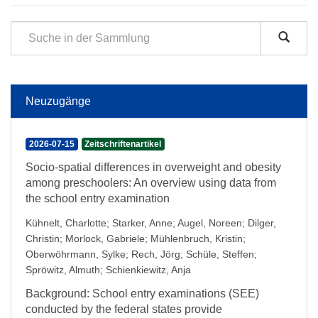
Neuzugänge
2026-07-15
Zeitschriftenartikel
Socio-spatial differences in overweight and obesity
among preschoolers: An overview using data from
the school entry examination
Kühnelt, Charlotte
;
Starker, Anne
;
Augel, Noreen
;
Dilger,
Christin
;
Morlock, Gabriele
;
Mühlenbruch, Kristin
;
Oberwöhrmann, Sylke
;
Rech, Jörg
;
Schüle, Steffen
;
Spröwitz, Almuth
;
Schienkiewitz, Anja
Background: School entry examinations (SEE)
conducted by the federal states provide