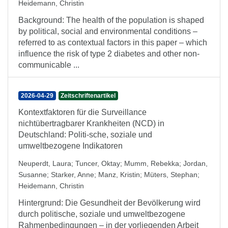
Heidemann, Christin
Background: The health of the population is shaped
by political, social and environmental conditions –
referred to as contextual factors in this paper – which
influence the risk of type 2 diabetes and other non-
communicable ...
2026-04-29
Zeitschriftenartikel
Kontextfaktoren für die Surveillance
nichtübertragbarer Krankheiten (NCD) in
Deutschland: Politi-sche, soziale und
umweltbezogene Indikatoren
Neuperdt, Laura
;
Tuncer, Oktay
;
Mumm, Rebekka
;
Jordan,
Susanne
;
Starker, Anne
;
Manz, Kristin
;
Müters, Stephan
;
Heidemann, Christin
Hintergrund: Die Gesundheit der Bevölkerung wird
durch politische, soziale und umweltbezogene
Rahmenbedingungen – in der vorliegenden Arbeit