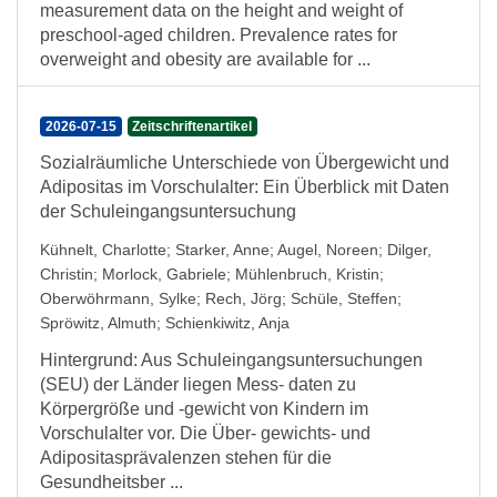
measurement data on the height and weight of
preschool-aged children. Prevalence rates for
overweight and obesity are available for ...
2026-07-15
Zeitschriftenartikel
Sozialräumliche Unterschiede von Übergewicht und
Adipositas im Vorschulalter: Ein Überblick mit Daten
der Schuleingangsuntersuchung
Kühnelt, Charlotte
;
Starker, Anne
;
Augel, Noreen
;
Dilger,
Christin
;
Morlock, Gabriele
;
Mühlenbruch, Kristin
;
Oberwöhrmann, Sylke
;
Rech, Jörg
;
Schüle, Steffen
;
Spröwitz, Almuth
;
Schienkiwitz, Anja
Hintergrund: Aus Schuleingangsuntersuchungen
(SEU) der Länder liegen Mess- daten zu
Körpergröße und -gewicht von Kindern im
Vorschulalter vor. Die Über- gewichts- und
Adipositasprävalenzen stehen für die
Gesundheitsber ...