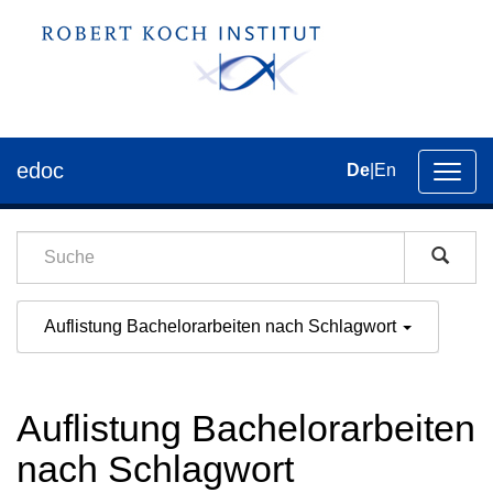
edoc
De
|
En
Umsch
der
Navig
Auflistung Bachelorarbeiten nach Schlagwort
Auflistung Bachelorarbeiten
nach Schlagwort