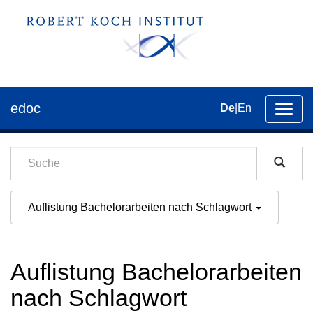
edoc
De
|
En
Umsch
der
Navig
Auflistung Bachelorarbeiten nach Schlagwort
Auflistung Bachelorarbeiten
nach Schlagwort