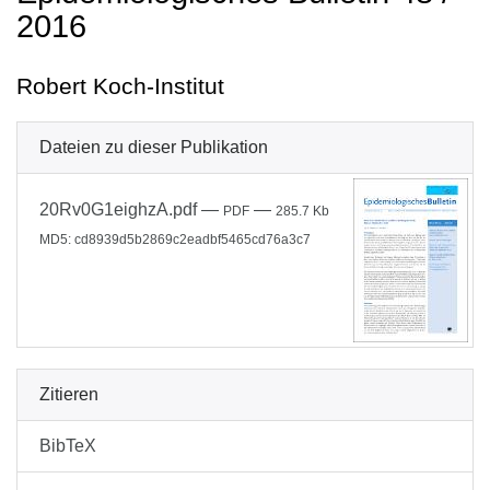
2016
Robert Koch-Institut
Dateien zu dieser Publikation
20Rv0G1eighzA.pdf
—
—
PDF
285.7 Kb
MD5: cd8939d5b2869c2eadbf5465cd76a3c7
Zitieren
BibTeX