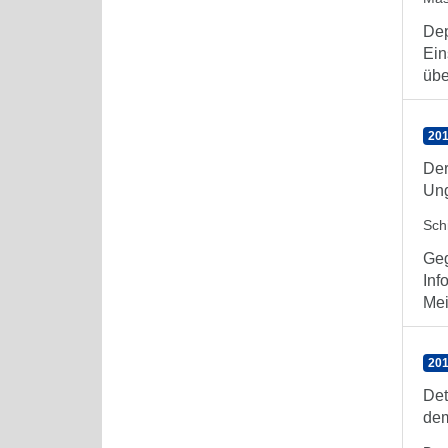
Dep
Ein
übe
201
Der
Ung
Schi
Geg
Inf
Mei
201
Det
dem