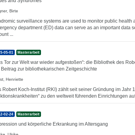
des and Syndromes
ner, Birte
dromic surveillance systems are used to monitor public health a
rgency department (ED) data can serve as an important data sou
unt ...
5-05-01
Masterarbeit
s Tor zur Welt war wieder aufgestoßen“: die Bibliothek des Rob
 Beitrag zur bibliothekarischen Zeitgeschichte
st, Henriette
 Robert Koch-Institut (RKI) zählt seit seiner Gründung im Jahr 1
ektionskrankheiten“ zu den weltweit führenden Einrichtungen auf
2-02-24
Masterarbeit
ression und körperliche Erkrankung im Altersgang
ke, Ulrike