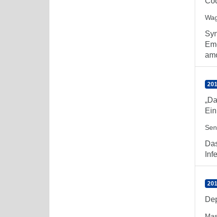
Co
Wag
Syn
Eme
amo
201
„Da
Ein
Sen
Das
Inf
201
Dep
Mas