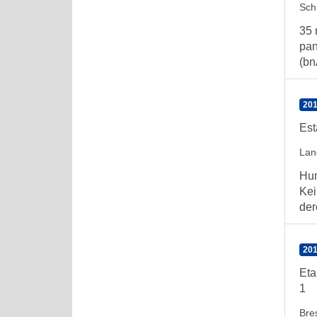
Sch
35 
pan
(bn
201
Est
Lan
Hum
Kei
der
201
Eta
1
Bre