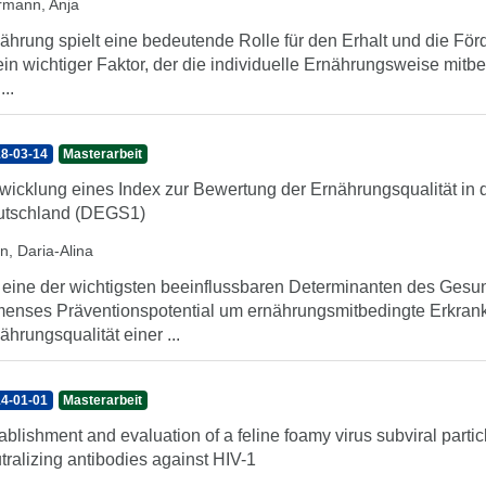
rmann, Anja
ährung spielt eine bedeutende Rolle für den Erhalt und die Fö
 ein wichtiger Faktor, der die individuelle Ernährungsweise mit
...
8-03-14
Masterarbeit
wicklung eines Index zur Bewertung der Ernährungsqualität in 
utschland (DEGS1)
n, Daria-Alina
 eine der wichtigsten beeinflussbaren Determinanten des Gesund
enses Präventionspotential um ernährungsmitbedingte Erkra
ährungsqualität einer ...
4-01-01
Masterarbeit
ablishment and evaluation of a feline foamy virus subviral partic
tralizing antibodies against HIV-1