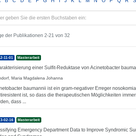
A
B
C
D
E
F
G
H
I
J
K
L
M
N
O
P
Q
R
e der Publikationen 2-21 von 32
2-11-01
Masterarbeit
rakterisierung einer Sulfit-Reduktase von Acinetobacter bauma
ndorf, Maria Magdalena Johanna
netobacter baumannii ist ein gram-negativer Erreger nosokomia
tiresistent ist, so dass die therapeutischen Möglichkeiten imme
den, dass ...
3-02-16
Masterarbeit
ssifying Emergency Department Data to Improve Syndromic Sur