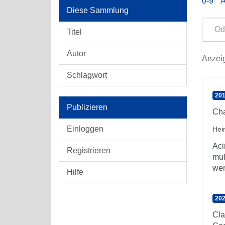
0-9
Diese Sammlung
Titel
Autor
Anzeig
Schlagwort
201
Publizieren
Cha
Einloggen
Hei
Aci
Registrieren
mul
wer
Hilfe
202
Cla