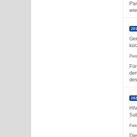
Pan
wied
201
Gen
kür
Pei
Für
den
des
202
HIV
Sub
Fel
Die