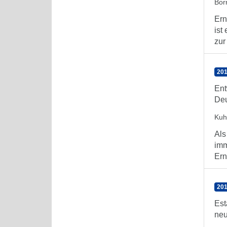
Bor
Ern
ist
zur 
201
Ent
De
Kuh
Als
imm
Ern
201
Est
neu