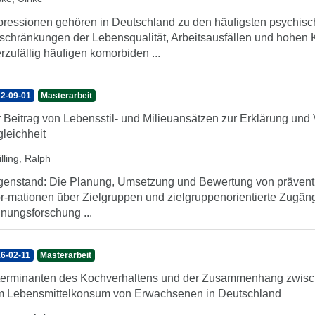
ressionen gehören in Deutschland zu den häufigsten psychis
schränkungen der Lebensqualität, Arbeitsausfällen und hohen 
rzufällig häufigen komorbiden ...
2-09-01
Masterarbeit
 Beitrag von Lebensstil- und Milieuansätzen zur Erklärung und
leichheit
lling, Ralph
enstand: Die Planung, Umsetzung und Bewertung von präventive
or-mationen über Zielgruppen und zielgruppenorientierte Zugän
nungsforschung ...
6-02-11
Masterarbeit
erminanten des Kochverhaltens und der Zusammenhang zwische
 Lebensmittelkonsum von Erwachsenen in Deutschland