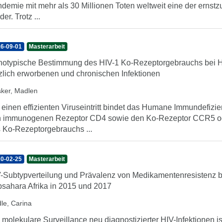
demie mit mehr als 30 Millionen Toten weltweit eine der ernst
er. Trotz ...
6-09-01
Masterarbeit
otypische Bestimmung des HIV-1 Ko-Rezeptorgebrauchs bei 
zlich erworbenen und chronischen Infektionen
sker, Madlen
 einen effizienten Viruseintritt bindet das Humane Immundefizi
 immunogenen Rezeptor CD4 sowie den Ko-Rezeptor CCR5 o
 Ko-Rezeptorgebrauchs ...
0-02-25
Masterarbeit
-Subtypverteilung und Prävalenz von Medikamentenresistenz b
sahara Afrika in 2015 und 2017
dle, Carina
 molekulare Surveillance neu diagnostizierter HIV-Infektionen ist