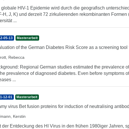
 globale HIV-1 Epidemie wird durch die geografisch unterschie
F-H, J, K) und derzeit 72 zirkulierenden rekombinanten Formen 
rsität ...
2-05-13
Masterarbeit
luation of the German Diabetes Risk Score as a screening tool
rott, Rebecca
kground: Regional German studies estimated the prevalence of
the prevalence of diagnosed diabetes. Even before symptoms of
eases ...
1-12-01
Masterarbeit
my virus Bet fusion proteins for induction of neutralising antibo
fmann, Kerstin
t der Entdeckung des HI Virus in den frühen 1980iger Jahren, s