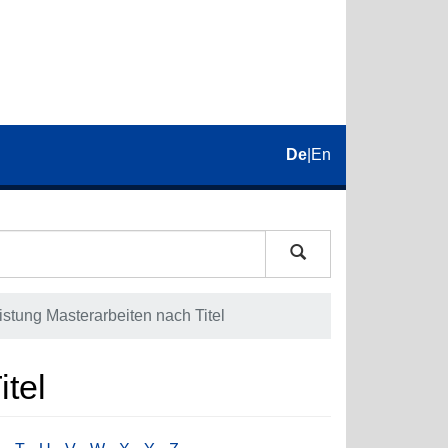
De
|
En
istung Masterarbeiten nach Titel
itel