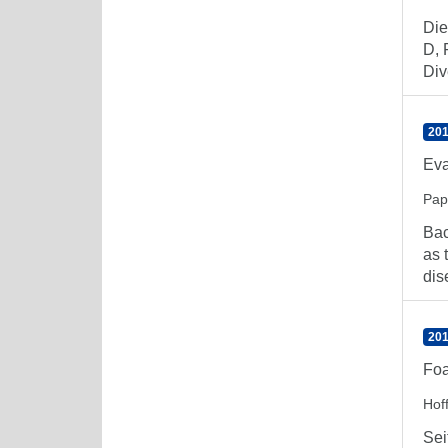
Die
D, 
Dive
201
Eva
Pap
Bac
as 
dis
201
Foa
Hof
Sei