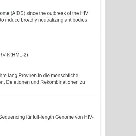
ome (AIDS) since the outbreak of the HIV
o induce broadly neutralizing antibodies
HERV-K(HML-2)
re lang Proviren in die menschliche
nen, Deletionen und Rekombinationen zu
equencing für full-length Genome von HIV-