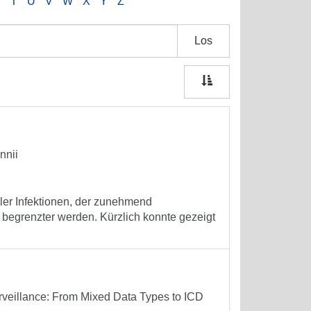
S
T
U
V
W
X
Y
Z
Los
nnii
ler Infektionen, der zunehmend
r begrenzter werden. Kürzlich konnte gezeigt
veillance: From Mixed Data Types to ICD