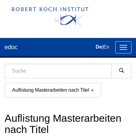
edoc
De
|
En
Umsch
der
Navig
Auflistung Masterarbeiten nach Titel
Auflistung Masterarbeiten
nach Titel