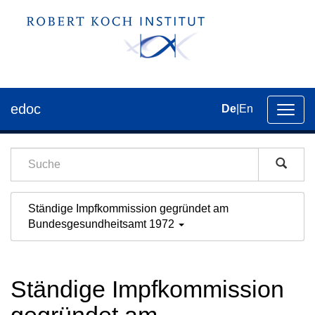
edoc
De
|
En
Umsch
der
Navig
Ständige Impfkommission gegründet am
Bundesgesundheitsamt 1972
Ständige Impfkommission