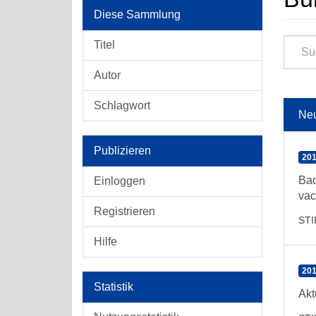
Diese Sammlung
Titel
Autor
Schlagwort
Ne
Publizieren
201
Bac
Einloggen
vac
Registrieren
ST
Hilfe
201
Statistik
Akt