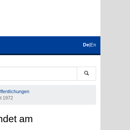
De
|
En
fentlichungen
t 1972
ndet am