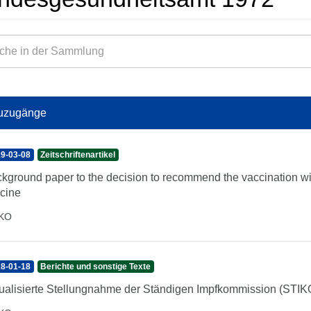
uzugänge
9-03-08
Zeitschriftenartikel
kground paper to the decision to recommend the vaccination wit
cine
IKO
8-01-18
Berichte und sonstige Texte
ualisierte Stellungnahme der Ständigen Impfkommission (STIKO