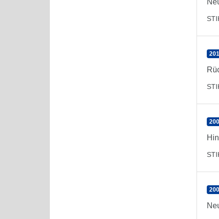
Neu
ST
201
Rüc
ST
200
Hin
ST
200
Neu