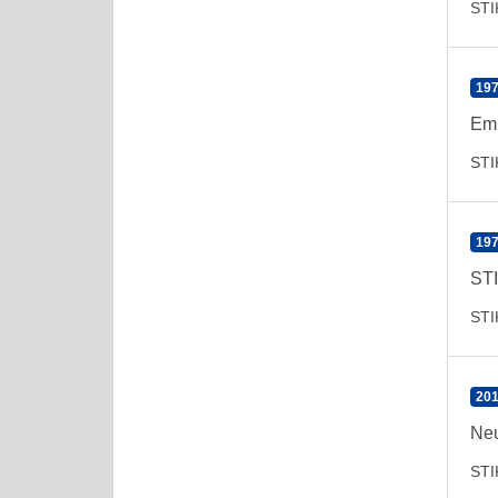
ST
197
Emp
ST
197
STI
ST
201
Neu
ST