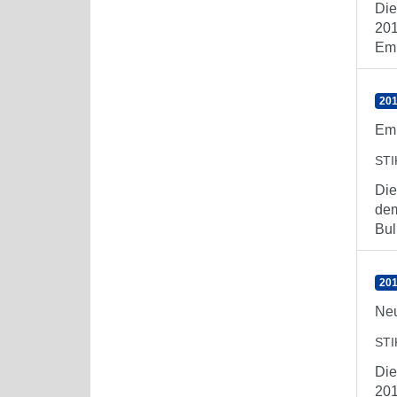
Die
201
Emp
201
Emp
ST
Die
dem
Bull
201
Neu
ST
Die
201