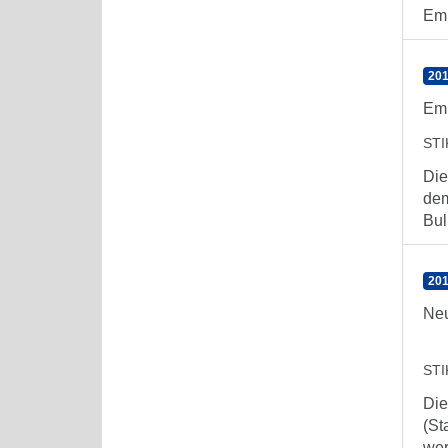
Emp
201
Emp
ST
Die
dem
Bull
201
Neu
ST
Die
(St
wer