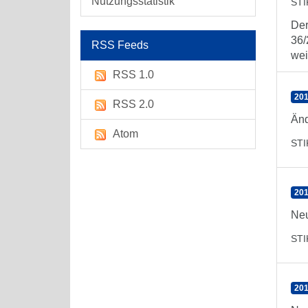
Nutzungsstatistik
ST
Der
36/
RSS Feeds
wei
RSS 1.0
201
RSS 2.0
Änd
Atom
ST
201
Neu
ST
201