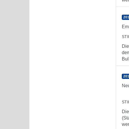
201
Emp
ST
Die
dem
Bull
201
Neu
ST
Die
(St
wer