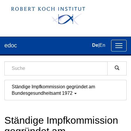
edoc
De
|
En
Umsch
der
Navig
Ständige Impfkommission gegründet am
Bundesgesundheitsamt 1972
Ständige Impfkommission